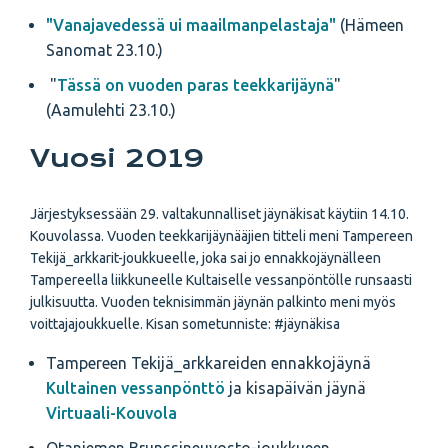
"Vanajavedessä ui maailmanpelastaja"
(Hämeen
Sanomat 23.10.)
"
Tässä on vuoden paras teekkarijäynä
"
(Aamulehti 23.10.)
Vuosi 2019
Järjestyksessään 29. valtakunnalliset jäynäkisat käytiin 14.10.
Kouvolassa. Vuoden teekkarijäynääjien titteli meni Tampereen
Tekijä_arkkarit-joukkueelle, joka sai jo ennakkojäynälleen
Tampereella liikkuneelle Kultaiselle vessanpöntölle runsaasti
julkisuutta. Vuoden teknisimmän jäynän palkinto meni myös
voittajajoukkuelle. Kisan sometunniste: #jäynäkisa
Tampereen Tekijä_arkkareiden ennakkojäynä
Kultainen vessanpönttö
ja kisapäivän jäynä
Virtuaali-Kouvola