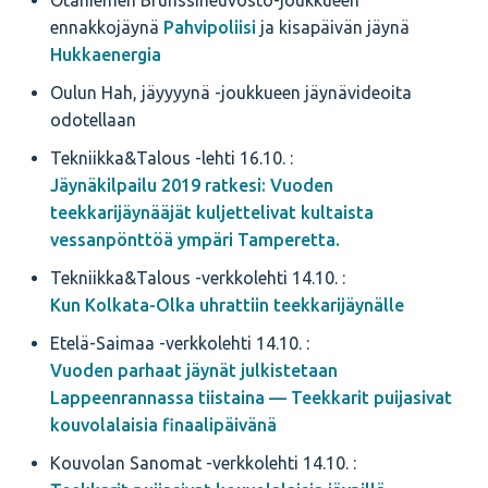
Otaniemen Brunssineuvosto-joukkueen
ennakkojäynä
Pahvipoliisi
ja kisapäivän jäynä
Hukkaenergia
Oulun Hah, jäyyyynä -joukkueen jäynävideoita
odotellaan
Tekniikka&Talous -lehti 16.10. :
Jäynäkilpailu 2019 ratkesi: Vuoden
teekkarijäynääjät kuljettelivat kultaista
vessanpönttöä ympäri Tamperetta.
Tekniikka&Talous -verkkolehti 14.10. :
Kun Kolkata-Olka uhrattiin teekkarijäynälle
Etelä-Saimaa -verkkolehti 14.10. :
Vuoden parhaat jäynät julkistetaan
Lappeenrannassa tiistaina — Teekkarit puijasivat
kouvolalaisia finaalipäivänä
Kouvolan Sanomat -verkkolehti 14.10. :