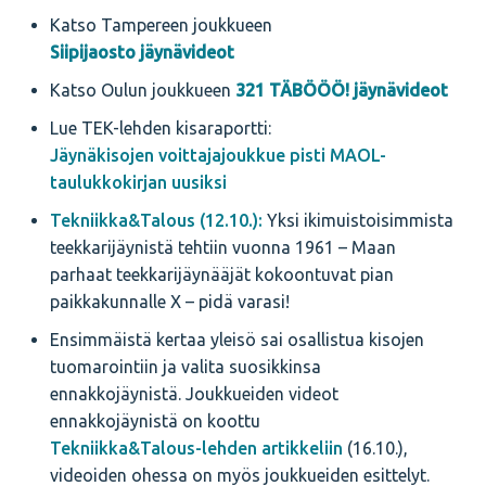
Katso Tampereen joukkueen
Siipijaosto jäynävideot
Katso Oulun joukkueen
321 TÄBÖÖÖ! jäynävideot
Lue TEK-lehden kisaraportti:
Jäynäkisojen voittajajoukkue pisti MAOL-
taulukkokirjan uusiksi
Tekniikka&Talous (12.10.):
Yksi ikimuistoisimmista
teekkarijäynistä tehtiin vuonna 1961 – Maan
parhaat teekkarijäynääjät kokoontuvat pian
paikkakunnalle X – pidä varasi!
Ensimmäistä kertaa yleisö sai osallistua kisojen
tuomarointiin ja valita suosikkinsa
ennakkojäynistä. Joukkueiden videot
ennakkojäynistä on koottu
Tekniikka&Talous-lehden artikkeliin
(16.10.),
videoiden ohessa on myös joukkueiden esittelyt.