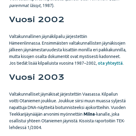
paremmat lässyt
, 1987).
Vuosi 2002
Valtakunnallinen jäynäkilpailu järjestettiin
Hämeenlinnassa. Ensimmäisten valtakunnallisten jäynäkisojen
jälkeen jäynämestaruudesta kisattiin monilla eri paikkakunnilla,
mutta kisojen osalta dokumentit ovat mystisesti kadonneet.
Jos tiedät lisää kilpailuista vuosina 1987–2002,
ota yhteyttä
.
Vuosi 2003
Valtakunnalliset jäynäkisat järjestettiin Vaasassa. Kilpailun
voitti Otaniemen joukkue. Joukkue siirsi muun muassa syljestä
napattuja DNA-näytteitä biotunnisteeksi ajokortteihin. Vuoden
Teekkarijäynääjän arvonimi myönnettiin
Miina
-kanalle, joka
osallistui yhteen Otaniemen jäynistä. Kisoista raportoitiin TEK-
lehdessä 1/2004.