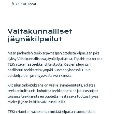
fuksisarjassa.
Valtakunnalliset
jäynäkilpailut
Maan parhaiden teekkarijäynääjien tittelistä kilpaillaan joka
syksy Valtakunnallisissa jäynäkilpailuissa. Tapahtuma on osa
TEKin tukemaa teekkariyhteistyötä. Kisojen ideointiin
osallistuu teekkareita ympäri Suomen yhdessä TEKin
opiskelijoiden jäsenyysvastaavan kanssa.
Kilpailun tarkoituksena on vaalia jäynäperinteitä, edistää
teekkarikulttuuria, kohottaa teekkarihenkeä ja tutustuttaa
toisiinsa teekkareita eri puolelta maata sekä tuottaa hyvää
mieltä jäynän kaikilla vaikutusalueilla.
TEKin Nuorten valiokunta nimittää kilpailun tuomariston.