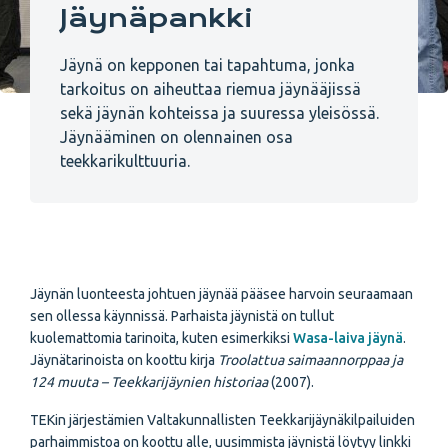
Jäynäpankki
Jäynä on kepponen tai tapahtuma, jonka
tarkoitus on aiheuttaa riemua jäynääjissä
sekä jäynän kohteissa ja suuressa yleisössä.
Jäynääminen on olennainen osa
teekkarikulttuuria.
Jäynän luonteesta johtuen jäynää pääsee harvoin seuraamaan
sen ollessa käynnissä. Parhaista jäynistä on tullut
kuolemattomia tarinoita, kuten esimerkiksi
Wasa-laiva jäynä
.
Jäynätarinoista on koottu kirja
Troolattua saimaannorppaa ja
124 muuta – Teekkarijäynien historiaa
(2007).
TEKin järjestämien Valtakunnallisten Teekkarijäynäkilpailuiden
parhaimmistoa on koottu alle, uusimmista jäynistä löytyy linkki