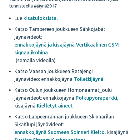
tunnisteella #jäynä2017
Lue
kisatuloksista.
Katso Tampereen joukkueen Sähköjäbät
jäynävideot:
ennakkojäynä ja kisajäynä Vertikaalinen GSM-
signaalikohina
(samalla videolla)
Katso Vaasan joukkueen Ratajengi
jäynävideo: ennakkojäynä
Toilettijäynä
Katso Oulun joukkueen Homonaamat_oulu
jäynävideot: ennakkojäynä
Polkupyöräparkki
,
kisajäynä
Kielletyt aineet
Katso Lappeenrannan joukkueen Skinnarilan
SikaKlupi jäynävideot:
ennakkojäynä Suomeen Spinneri Kielto
, kisajäynä