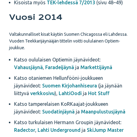
Kisoista myös
TEK-lehdessä 7/2013
(sivu 48–49)
Vuosi 2014
Valtakunnalliset kisat käytiin Suomen Chicagossa eli Lahdessa.
Vuoden Teekkarijäynääjän tittelin voitti oululainen Optiem-
joukkue.
Katso oululaisen Optiemin jäynävideot:
Vahausjäynä
,
Faradeijäynä
ja
Markettijäynä
Katso otaniemen Hellunfööni-joukkueen
jäynävideot:
Suomen Kirjohanhiseura
(ja jäynään
liittyvä
verkkosivu
),
LahtiOodi
ja
Hot Stuff
Katso tamperelaisen KoRKaajat-joukkueen
jäynävideot:
Suodatinjäynä
ja
Maanpulustusjäynä
Katso turkulaisen Hermann Groupin jäynävideot:
Radector
,
Lahti Underground
ja
SkiJump Master