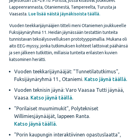
järjestettiin 28.–29.10. Porissa, jossa kisasivat joukkueet
Lappeenrannasta, Otaniemestä, Tampereelta, Turusta ja
Vaasasta.
Lue lisää näistä jäynäkisoista täällä.
Vuoden teekkarijäynääjien titteli meni Otaniemen joukkueelle
Fuksijäynäryhmä 11. Heidän jäynässään testattiin tunteita
tunnistavan tekoälysovelluksen prototyyppimallia. Mukana oli
aito EEG-myssy, jonka tutkimuksen kohteet laittoivat päähänsä
ja sen jälkeen tutkittiin, millaisia tunteita erilaisten kuvien
katsominen herätti.
Vuoden teekkarijäynääjät: "Tunnetilatutkimus",
Fuksijäynäryhmä 11., Otaniemi.
Katso jäynä täällä.
Vuoden teknisin jäynä: Varo Vaasaa Tutti jäynää,
Vaasa.
Katso jäynä täällä.
"Porilaiset muumimukit", Polytekniset
Willimiesjäynääjät, lappeen Ranta.
Katso jäynä täällä.
"Porin kaupungin interaktiivinen opastuslaatta",