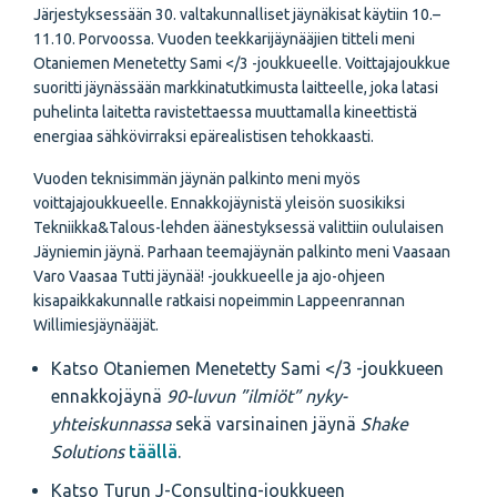
Järjestyksessään 30. valtakunnalliset jäynäkisat käytiin 10.–
11.10. Porvoossa. Vuoden teekkarijäynääjien titteli meni
Otaniemen Menetetty Sami </3 -joukkueelle. Voittajajoukkue
suoritti jäynässään markkinatutkimusta laitteelle, joka latasi
puhelinta laitetta ravistettaessa muuttamalla kineettistä
energiaa sähkövirraksi epärealistisen tehokkaasti.
Vuoden teknisimmän jäynän palkinto meni myös
voittajajoukkueelle. Ennakkojäynistä yleisön suosikiksi
Tekniikka&Talous-lehden äänestyksessä valittiin oululaisen
Jäyniemin jäynä. Parhaan teemajäynän palkinto meni Vaasaan
Varo Vaasaa Tutti jäynää! -joukkueelle ja ajo-ohjeen
kisapaikkakunnalle ratkaisi nopeimmin Lappeenrannan
Willimiesjäynääjät.
Katso Otaniemen Menetetty Sami </3 -joukkueen
ennakkojäynä
90-luvun ”ilmiöt” nyky-
yhteiskunnassa
sekä varsinainen jäynä
Shake
Solutions
täällä
.
Katso Turun J-Consulting-joukkueen