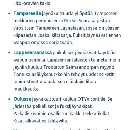
liito-oravien takia.
Tampereella
jäynäkulttuuria ylläpitää Tampereen
teekkarien perinneseura
PerSe
. Seura järjestää
vuosittain Tampereen Jäynäkisan, jossa on yleisen
kilpasarjan lisäksi kiltasarja. Fuksit jäynäävät ennen
wappua omassa sarjassaan.
Lappeenrannassa
paikalliset jäynäkisat käydään
wapun tienoilla. Lappeenrantalaisten tunnetuimpiin
jäyniin kuuluu Troolatun Saimaannorpan myynti.
Tonnikalasäilykepurkkeihin tehdyt uudet etiketit
mainostivat uhanalaisen eläinlajin lihan
maukkautta.
Oulussa
jäynäkulttuuri kuuluu OTYn tontille. Se
järjestää paikalliset ja fuksijäynäkisat.
Paikalliskisoihin osallistuu kaikki teekkarikillat.
Kisat alkavat esitehtävillä.