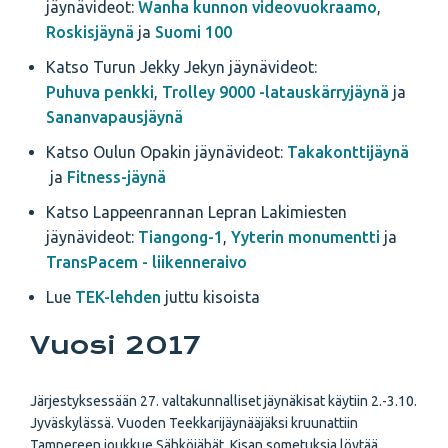
jäynävideot:
Wanha kunnon videovuokraamo
,
Roskisjäynä
ja
Suomi 100
Katso Turun Jekky Jekyn jäynävideot:
Puhuva penkki
,
Trolley 9000 -latauskärryjäynä
ja
Sananvapausjäynä
Katso Oulun Opakin jäynävideot:
Takakonttijäynä
ja
Fitness-jäynä
Katso Lappeenrannan Lepran Lakimiesten
jäynävideot:
Tiangong-1
,
Yyterin monumentti
ja
TransPacem - liikenneraivo
Lue
TEK-lehden
juttu kisoista
Vuosi 2017
Järjestyksessään 27. valtakunnalliset jäynäkisat käytiin 2.-3.10.
Jyväskylässä. Vuoden Teekkarijäynääjäksi kruunattiin
Tampereen joukkue Sähköjäbät. Kisan sometuksia löytää