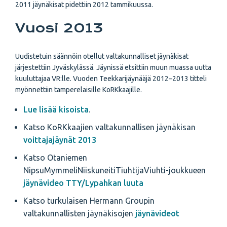
2011 jäynäkisat pidettiin 2012 tammikuussa.
Vuosi 2013
Uudistetuin säännöin otellut valtakunnalliset jäynäkisat
järjestettiin Jyväskylässä. Jäynissä etsittiin muun muassa uutta
kuuluttajaa VR:lle. Vuoden Teekkarijäynääjä 2012–2013 titteli
myönnettiin tamperelaisille KoRKkaajille.
Lue lisää kisoista
.
Katso KoRKkaajien valtakunnallisen jäynäkisan
voittajajäynät 2013
Katso Otaniemen
NipsuMymmeliNiiskuneitiTiuhtijaViuhti-joukkueen
jäynävideo TTY/Lypahkan luuta
Katso turkulaisen Hermann Groupin
valtakunnallisten jäynäkisojen
jäynävideot