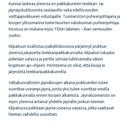
Kunnia lankeaa yleensä eri paikkakuntien teekkari- tai
jäynäyskulttuurista vastaaville sekä edellisvuoden
voittajajoukkueen edustajalle. Tuomariston puheenjohtajana ja
kisojen ylituomarina toimii Nuorten valiokunnan puheenjohtaja.
Kisoissa on mukana myös TEKin lakimies – ihan varmuuden
vuoksi.
Kilpailuun osallistuu paikalliskisoissa pärjännyt joukkue
yleensä jokaiselta teekkaripaikkakunnalta. Kilpailun lokaatio
pidetään salassa ja perille selviää tulkitsemalla oikein
kryptisen ajo-ohjeen. Perinteenä on ollut, että kisoja ei
järjestetä teekkaripaikkakunnilla.
Valtakunnallisten jäynäkisojen aikana joukkueiden tulee
suorittaa useampi jäynä, joista yksi tulee suorittaa omalla
paikkakunnalla ennen kisojen alkamista. Jäynätuomaristo on
myös yleensä antanut yhdelle jäynälle jonkun teeman.
Kilpailussa palkitaan jäyniä useassa sarjassa, jotka saattavat
hieman vaihdella vuosittain.