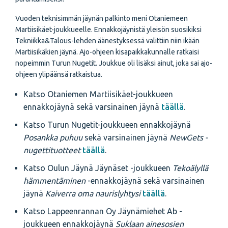
Vuoden teknisimmän jäynän palkinto meni Otaniemeen
Martiisikäet-joukkueelle. Ennakkojäynistä yleisön suosikiksi
Tekniikka&Talous-lehden äänestyksessä valittiin niin ikään
Martiisikäkien jäynä. Ajo-ohjeen kisapaikkakunnalle ratkaisi
nopeimmin Turun Nugetit. Joukkue oli lisäksi ainut, joka sai ajo-
ohjeen ylipäänsä ratkaistua.
Katso Otaniemen Martiisikäet-joukkueen
ennakkojäynä sekä varsinainen jäynä
täällä
.
Katso Turun Nugetit-joukkueen ennakkojäynä
Posankka puhuu
sekä varsinainen jäynä
NewGets -
nugettituotteet
täällä
.
Katso Oulun Jäynä Jäynäset -joukkueen
Tekoälyllä
hämmentäminen
-ennakkojäynä sekä varsinainen
jäynä
Kaiverra oma naurislyhtysi
täällä
.
Katso Lappeenrannan Oy Jäynämiehet Ab -
joukkueen ennakkojäynä
Suklaan ainesosien