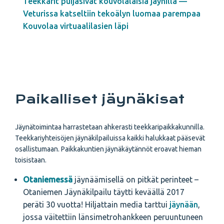
Teekkarit puijasivat kouvolalaisia jäynillä —
Veturissa katseltiin tekoälyn luomaa parempaa
Kouvolaa virtuaalilasien läpi
Paikalliset jäynäkisat
Jäynätoimintaa harrastetaan ahkerasti teekkaripaikkakunnilla.
Teekkariyhteisöjen jäynäkilpailuissa kaikki halukkaat pääsevät
osallistumaan. Paikkakuntien jäynäkäytännöt eroavat hieman
toisistaan.
Otaniemessä
jäynäämisellä on pitkät perinteet –
Otaniemen Jäynäkilpailu täytti keväällä 2017
peräti 30 vuotta! Hiljattain media tarttui
jäynään
,
jossa väitettiin länsimetrohankkeen peruuntuneen