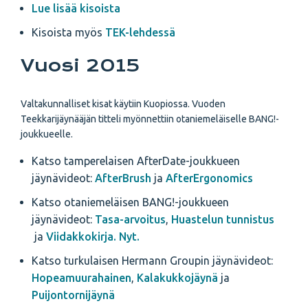
Lue lisää kisoista
Kisoista myös
TEK-lehdessä
Vuosi 2015
Valtakunnalliset kisat käytiin Kuopiossa. Vuoden
Teekkarijäynääjän titteli myönnettiin otaniemeläiselle BANG!-
joukkueelle.
Katso tamperelaisen AfterDate-joukkueen
jäynävideot:
AfterBrush
ja
AfterErgonomics
Katso otaniemeläisen BANG!-joukkueen
jäynävideot:
Tasa-arvoitus
,
Huastelun tunnistus
ja
Viidakkokirja. Nyt.
Katso turkulaisen Hermann Groupin jäynävideot:
Hopeamuurahainen
,
Kalakukkojäynä
ja
Puijontornijäynä