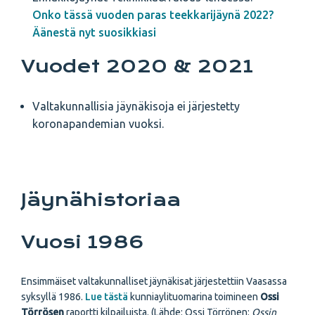
Onko tässä vuoden paras teekkarijäynä 2022?
Äänestä nyt suosikkiasi
Vuodet 2020 & 2021
Valtakunnallisia jäynäkisoja ei järjestetty
koronapandemian vuoksi.
Jäynähistoriaa
Vuosi 1986
Ensimmäiset valtakunnalliset jäynäkisat järjestettiin Vaasassa
syksyllä 1986.
Lue tästä
kunniaylituomarina toimineen
Ossi
Törrösen
raportti kilpailuista. (Lähde: Ossi Törrönen:
Ossin