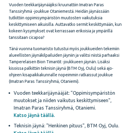
Vuoden teekkarijäynääjiksi kruunattiin Imatran Paras
Tanssiryhmä -joukkue Otaniemestä. Heidän jäynässään
tutkittiin oppimisympäristön muutosten vaikutuksia
keskittymiseen aikuisilla. Auttavatko sermit keskittymään, kun
kokeen kysymykset ovat kerrassaan erikoisia ja ympärillä
tanssitaan cicapoa?
Tänä vuonna tuomaristo tutustui myös joukkueiden tekemiin
alueellisten jäynäkilpailuiden jäyniin ja valitsi niistä parhaaksi
Tamperelaisen Bion Timantit -joukkueen jäynän. Lisäksi
kisoissa palkittiin teknisin jäynä (BTM Oyj, Oulu) sekä ajo-
ohjeen kisapaikkakunnalle nopeimmin ratkaissut joukkue
(Imatran Paras Tanssiryhmä, Otaniemi).
Vuoden teekkarijäynääjät: "Oppimisympäristön
muutokset ja niiden vaikutus keskittymiseen",
Imatran Paras Tanssiryhmä, Otaniemi.
Katso jäynä täällä.
Teknisin jäynä: "Henkinen pituus", BTM Oyj, Oulu.