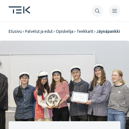
Hyppää
pääsisältöön
Murupolku
Etusivu
Palvelut ja edut
Opiskelija
Teekkarit
Jäynäpankki