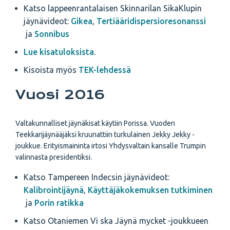
Katso lappeenrantalaisen Skinnarilan SikaKlupin
jäynävideot:
Gikea
,
Tertiääridispersioresonanssi
ja
Sonnibus
Lue kisatuloksista
.
Kisoista myös
TEK-lehdessä
Vuosi 2016
Valtakunnalliset jäynäkisat käytiin Porissa. Vuoden
Teekkarijäynääjäksi kruunattiin turkulainen Jekky Jekky -
joukkue. Erityismaininta irtosi Yhdysvaltain kansalle Trumpin
valinnasta presidentiksi.
Katso Tampereen Indecsin jäynävideot:
Kalibrointijäynä
,
Käyttäjäkokemuksen tutkiminen
ja
Porin ratikka
Katso Otaniemen Vi ska Jäynä mycket -joukkueen