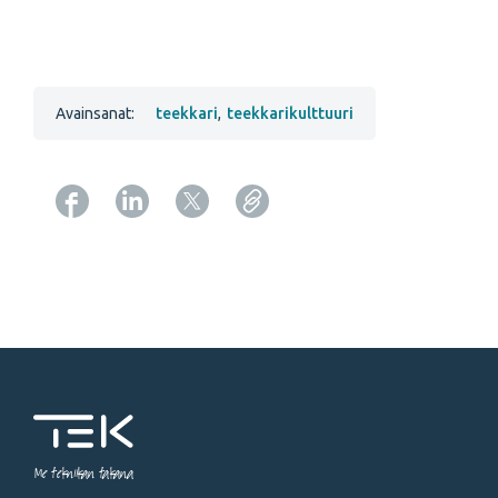
Avainsanat:
teekkari
,
teekkarikulttuuri
Copy URL from below
Me tekniikan takana