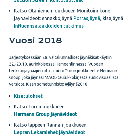
Suction Stream Kuntotuotteet
Katso Otaniemen joukkueen Monitoimikone
jäynävideot: ennakkojäynä
Porrasjäynä
, kisajäynä
Influennsalääkkeiden tutkimus
Vuosi 2018
Järjestyksessään 28. valtakunnalliset jäynäkisat käytiin
22.-23.10. aurinkoisessa Hämeenlinnassa. Vuoden
teekkarijäynääjien titteli meni Turun joukkueelle Hermann
Group, joka jäynäsi MAOL-taulukkokirjasta audiovisuaalista
versiota. Kisan sometunniste: #jäynä2018
Kisatulokset
Katso Turun joukkueen
Hermann Group jäynävideot
Katso lappeen Rannan joukkueen
Lepran Lekamiehet jäynävideot