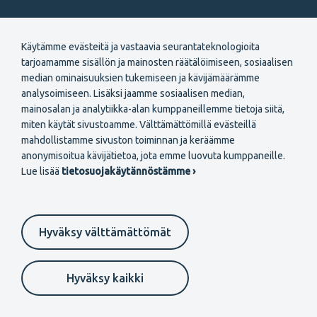
Tekniikan akateemiset TEK
Käytämme evästeitä ja vastaavia seurantateknologioita
Ratavartijankatu 2
tarjoamamme sisällön ja mainosten räätälöimiseen, sosiaalisen
00520 Helsinki
median ominaisuuksien tukemiseen ja kävijämäärämme
analysoimiseen. Lisäksi jaamme sosiaalisen median,
(09) 229 121
mainosalan ja analytiikka-alan kumppaneillemme tietoja siitä,
miten käytät sivustoamme. Välttämättömillä evästeillä
Seuraa meitä
mahdollistamme sivuston toiminnan ja keräämme
anonymisoitua kävijätietoa, jota emme luovuta kumppaneille.
Lue lisää
tietosuojakäytännöstämme ›
Footer
Palvelut
Hyväksy välttämättömät
primary
Tapahtumat ja valmennukset
Oppaat ja asiakirjamallit
menu
Hyväksy kaikki
Työkirja