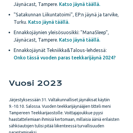
Jäynäcast, Tampere.
Katso jäynä täällä.
"Satakunnan Liikuntatoimi", EP:n jäynä ja tarvike,
Turku.
Katso jäynä täällä.
Ennakkojäynien yleisösuosikki: "ManaSleep",
Jäynäcast, Tampere.
Katso jäynä täällä.
Ennakkojäynät Tekniikka&Talous-lehdessä:
Onko tässä vuoden paras teekkarijäynä 2024?
Vuosi 2023
Järjestyksessään 31. Valtakunnalliset jäynäkisat käytiin
9.-10.10. Salossa. Vuoden teekkarijäynääjien titteli meni
Tampereen Teekkarijaostolle. Voittajajoukkue pyysi
haastattelemiaan ihmisiä kertomaan, millaisia ääniä erilaisten
sähköautojen tulisi pitää liikenteessä turvallisuuden
parantamiseksi.