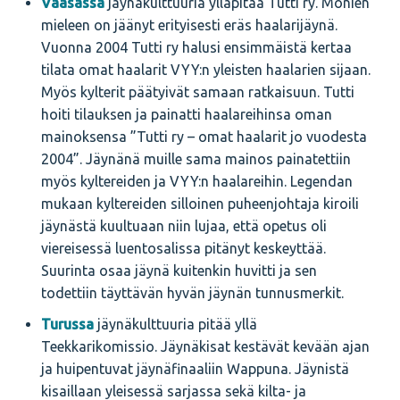
Vaasassa
jäynäkulttuuria ylläpitää Tutti ry. Monien
mieleen on jäänyt erityisesti eräs haalarijäynä.
Vuonna 2004 Tutti ry halusi ensimmäistä kertaa
tilata omat haalarit VYY:n yleisten haalarien sijaan.
Myös kylterit päätyivät samaan ratkaisuun. Tutti
hoiti tilauksen ja painatti haalareihinsa oman
mainoksensa ”Tutti ry – omat haalarit jo vuodesta
2004”. Jäynänä muille sama mainos painatettiin
myös kyltereiden ja VYY:n haalareihin. Legendan
mukaan kyltereiden silloinen puheenjohtaja kiroili
jäynästä kuultuaan niin lujaa, että opetus oli
viereisessä luentosalissa pitänyt keskeyttää.
Suurinta osaa jäynä kuitenkin huvitti ja sen
todettiin täyttävän hyvän jäynän tunnusmerkit.
Turussa
jäynäkulttuuria pitää yllä
Teekkarikomissio. Jäynäkisat kestävät kevään ajan
ja huipentuvat jäynäfinaaliin Wappuna. Jäynistä
kisaillaan yleisessä sarjassa sekä kilta- ja