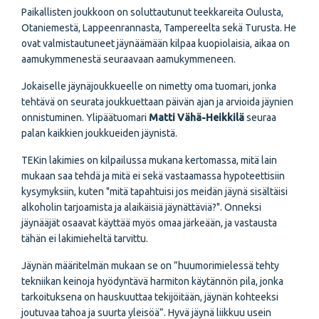
Paikallisten joukkoon on soluttautunut teekkareita Oulusta,
Otaniemestä, Lappeenrannasta, Tampereelta sekä Turusta. He
ovat valmistautuneet jäynäämään kilpaa kuopiolaisia, aikaa on
aamukymmenestä seuraavaan aamukymmeneen.
Jokaiselle jäynäjoukkueelle on nimetty oma tuomari, jonka
tehtävä on seurata joukkuettaan päivän ajan ja arvioida jäynien
onnistuminen. Ylipäätuomari
Matti Vähä-Heikkilä
seuraa
palan kaikkien joukkueiden jäynistä.
TEKin lakimies on kilpailussa mukana kertomassa, mitä lain
mukaan saa tehdä ja mitä ei sekä vastaamassa hypoteettisiin
kysymyksiin, kuten "mitä tapahtuisi jos meidän jäynä sisältäisi
alkoholin tarjoamista ja alaikäisiä jäynättäviä?". Onneksi
jäynääjät osaavat käyttää myös omaa järkeään, ja vastausta
tähän ei lakimieheltä tarvittu.
Jäynän määritelmän mukaan se on ”huumorimielessä tehty
tekniikan keinoja hyödyntävä harmiton käytännön pila, jonka
tarkoituksena on hauskuuttaa tekijöitään, jäynän kohteeksi
joutuvaa tahoa ja suurta yleisöä”. Hyvä jäynä liikkuu usein