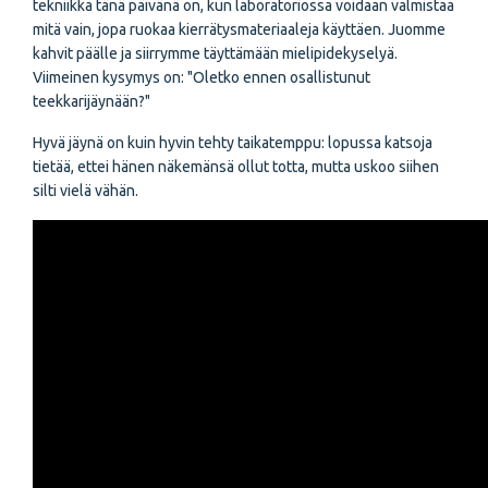
tekniikka tänä päivänä on, kun laboratoriossa voidaan valmistaa
mitä vain, jopa ruokaa kierrätysmateriaaleja käyttäen. Juomme
kahvit päälle ja siirrymme täyttämään mielipidekyselyä.
Viimeinen kysymys on: "Oletko ennen osallistunut
teekkarijäynään?"
Hyvä jäynä on kuin hyvin tehty taikatemppu: lopussa katsoja
tietää, ettei hänen näkemänsä ollut totta, mutta uskoo siihen
silti vielä vähän.