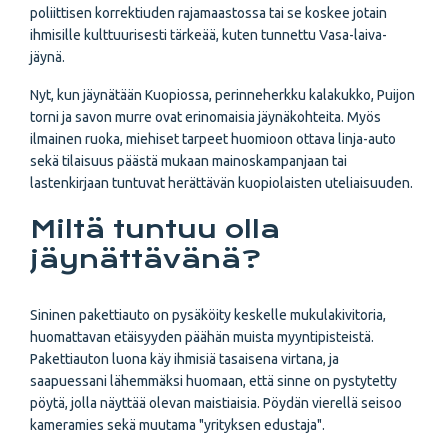
poliittisen korrektiuden rajamaastossa tai se koskee jotain
ihmisille kulttuurisesti tärkeää, kuten tunnettu Vasa-laiva-
jäynä.
Nyt, kun jäynätään Kuopiossa, perinneherkku kalakukko, Puijon
torni ja savon murre ovat erinomaisia jäynäkohteita. Myös
ilmainen ruoka, miehiset tarpeet huomioon ottava linja-auto
sekä tilaisuus päästä mukaan mainoskampanjaan tai
lastenkirjaan tuntuvat herättävän kuopiolaisten uteliaisuuden.
Miltä tuntuu olla
jäynättävänä?
Sininen pakettiauto on pysäköity keskelle mukulakivitoria,
huomattavan etäisyyden päähän muista myyntipisteistä.
Pakettiauton luona käy ihmisiä tasaisena virtana, ja
saapuessani lähemmäksi huomaan, että sinne on pystytetty
pöytä, jolla näyttää olevan maistiaisia. Pöydän vierellä seisoo
kameramies sekä muutama "yrityksen edustaja".