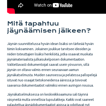
Mitä tapahtuu
jäynäämisen jälkeen?
Jäynän suunnittelussa hyvän idean lisäksi on tärkeää hyvän
tiimin kokoaminen. Jokainen joukkue tarvitsee ideoiden ja
niiden toteuttajien lisäksi henkilöitä, jotka osaavat muokata
jäynämateriaalista julkaisukelpoisen dokumentaation.
Valitettavasti dokumentoijat saavat usein yövuoron, sillä
jäynän on oltava valmis ennen seuraavaan aamun
jäynäkatselmusta. Muiden saunoessa ja pelatessa pallopelejä
istuvat nuo osaajat tietokoneidensa ääressä ja toivovat
saavansa dokumentaatiot valmiiksi ennen auringon nousua.
Jäynäkatselmuksessa on keskiviikkoaamuna sali täynnä
väsyneitä mutta onnellisia tupsulakkeja. Kaikki ovat saaneet
palautettua jäynädokumentaatiot ajoissa ja odottavat nyt