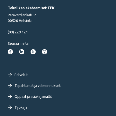
Tekniikan akateemiset TEK
Ratavartijankatu 2
00520 Helsinki
(09) 229 121
Seuraa meitä
Footer
Palvelut
primary
Tapahtumat ja valmennukset
Oppaat ja asiakirjamallit
menu
Työkirja
FI