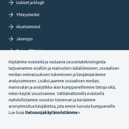
Uutiset ja blogit
Yhteystiedot
Aluetoimistot
Jäsenyys
Tietoa TEKistä
Käytämme evästeitä ja vastaavia seurantateknologioita
Extranet
tarjoamamme sisällön ja mainosten räätälöimiseen, sosiaalisen
median ominaisuuksien tukemiseen ja kävijämäärämme
analysoimiseen. Lisäksi jaamme sosiaalisen median,
mainosalan ja analytiikka-alan kumppaneillemme tietoja siitä,
miten käytät sivustoamme. Välttämättömillä evästeillä
mahdollistamme sivuston toiminnan ja keräämme
Secondary
anonymisoitua kävijätietoa, jota emme luovuta kumppaneille.
Liity jäseneksi
Lue lisää
tietosuojakäytännöstämme ›
menu