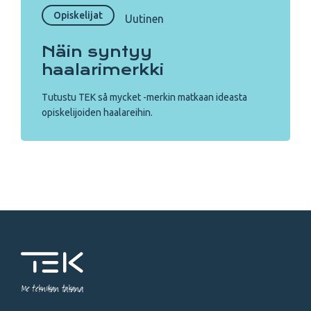
Opiskelijat
Uutinen
Näin syntyy
haalarimerkki
Tutustu TEK så mycket -merkin matkaan ideasta
opiskelijoiden haalareihin.
Me tekniikan takana