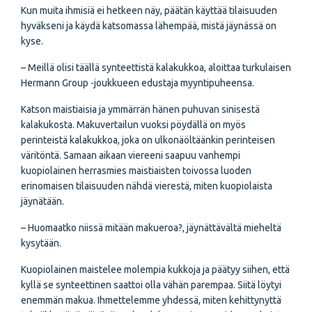
Kun muita ihmisiä ei hetkeen näy, päätän käyttää tilaisuuden
hyväkseni ja käydä katsomassa lähempää, mistä jäynässä on
kyse.
– Meillä olisi täällä synteettistä kalakukkoa, aloittaa turkulaisen
Hermann Group -joukkueen edustaja myyntipuheensa.
Katson maistiaisia ja ymmärrän hänen puhuvan sinisestä
kalakukosta. Makuvertailun vuoksi pöydällä on myös
perinteistä kalakukkoa, joka on ulkonäöltäänkin perinteisen
väritöntä. Samaan aikaan viereeni saapuu vanhempi
kuopiolainen herrasmies maistiaisten toivossa luoden
erinomaisen tilaisuuden nähdä vierestä, miten kuopiolaista
jäynätään.
– Huomaatko niissä mitään makueroa?, jäynättävältä mieheltä
kysytään.
Kuopiolainen maistelee molempia kukkoja ja päätyy siihen, että
kyllä se synteettinen saattoi olla vähän parempaa. Siitä löytyi
enemmän makua. Ihmettelemme yhdessä, miten kehittynyttä