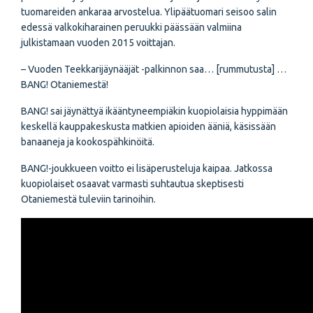
tuomareiden ankaraa arvostelua. Ylipäätuomari seisoo salin
edessä valkokiharainen peruukki päässään valmiina
julkistamaan vuoden 2015 voittajan.
– Vuoden Teekkarijäynääjät -palkinnon saa… [rummutusta] …
BANG! Otaniemestä!
BANG! sai jäynättyä ikääntyneempiäkin kuopiolaisia hyppimään
keskellä kauppakeskusta matkien apioiden ääniä, käsissään
banaaneja ja kookospähkinöitä.
BANG!-joukkueen voitto ei lisäperusteluja kaipaa. Jatkossa
kuopiolaiset osaavat varmasti suhtautua skeptisesti
Otaniemestä tuleviin tarinoihin.