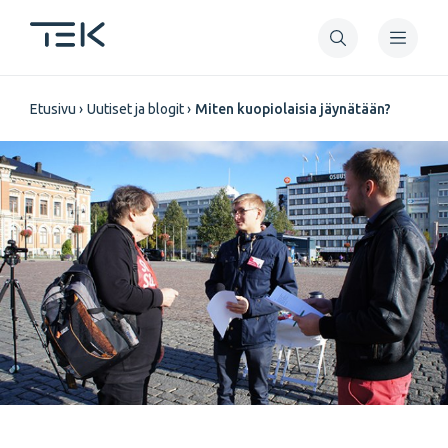
Hyppää
pääsisältöön
Murupolku
Etusivu
Uutiset ja blogit
Miten kuopiolaisia jäynätään?