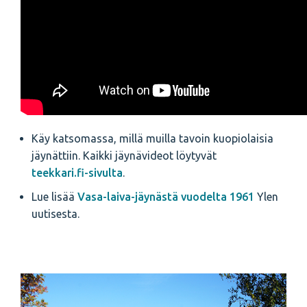
Käy katsomassa, millä muilla tavoin kuopiolaisia
jäynättiin. Kaikki jäynävideot löytyvät
teekkari.fi-sivulta
.
Lue lisää
Vasa-laiva-jäynästä vuodelta 1961
Ylen
uutisesta.