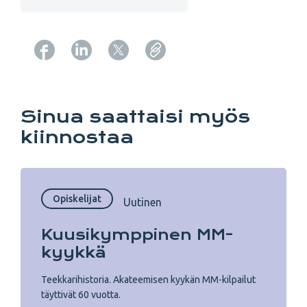
Copy URL from below
Sinua saattaisi myös
kiinnostaa
Opiskelijat
Uutinen
Kuusi­kymppinen MM-
kyykkä
Teekkarihistoria. Akateemisen kyykän MM-kilpailut
täyttivät 60 vuotta.