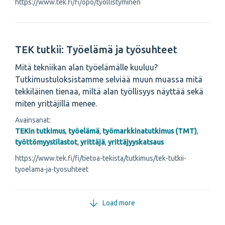
https://www.tek.fi/fi/opo/tyollistyminen
TEK tutkii: Työelämä ja työsuhteet
Mitä tekniikan alan työelämälle kuuluu?
Tutkimustuloksistamme selviää muun muassa mitä
tekkiläinen tienaa, miltä alan työllisyys näyttää sekä
miten yrittäjillä menee.
Avainsanat:
TEKin tutkimus
,
työelämä
,
työmarkkinatutkimus (TMT)
,
työttömyystilastot
,
yrittäjä
,
yrittäjyyskatsaus
https://www.tek.fi/fi/tietoa-tekista/tutkimus/tek-tutkii-
tyoelama-ja-tyosuhteet
Load more