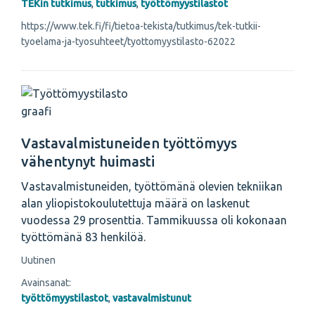
TEKin tutkimus
,
tutkimus
,
työttömyystilastot
https://www.tek.fi/fi/tietoa-tekista/tutkimus/tek-tutkii-
tyoelama-ja-tyosuhteet/tyottomyystilasto-62022
Vastavalmistuneiden työttömyys
vähentynyt huimasti
Vastavalmistuneiden, työttömänä olevien tekniikan
alan yliopistokoulutettuja määrä on laskenut
vuodessa 29 prosenttia. Tammikuussa oli kokonaan
työttömänä 83 henkilöä.
Uutinen
Avainsanat:
työttömyystilastot
,
vastavalmistunut