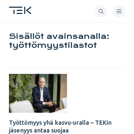
Hyppää
pääsisältöön
Sisällöt avainsanalla:
työttömyystilastot
Työttömyys yhä kasvu-uralla – TEKin
jäsenyys antaa suojaa