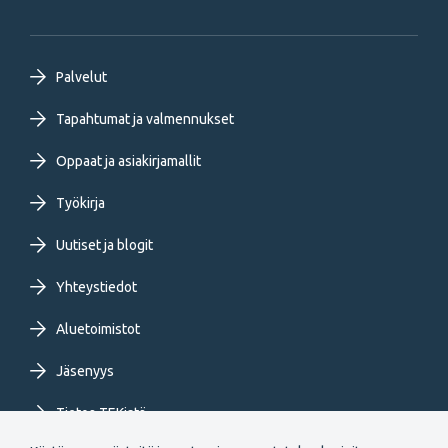
Footer
Palvelut
primary
Tapahtumat ja valmennukset
Oppaat ja asiakirjamallit
menu
Työkirja
FI
Uutiset ja blogit
Yhteystiedot
Aluetoimistot
Jäsenyys
Tietoa TEKistä