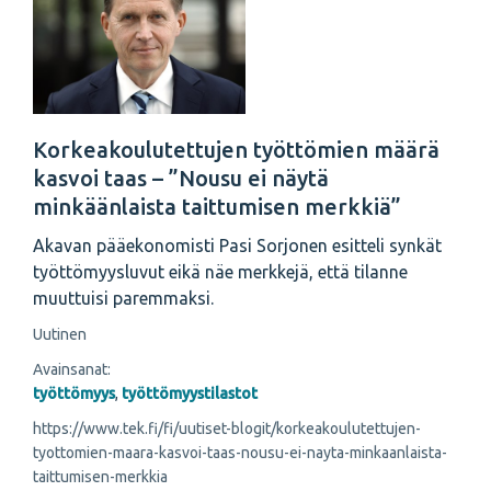
Korkeakoulutettujen työttömien määrä
kasvoi taas – ”Nousu ei näytä
minkäänlaista taittumisen merkkiä”
Akavan pääekonomisti Pasi Sorjonen esitteli synkät
työttömyysluvut eikä näe merkkejä, että tilanne
muuttuisi paremmaksi.
Uutinen
Avainsanat:
työttömyys
,
työttömyystilastot
https://www.tek.fi/fi/uutiset-blogit/korkeakoulutettujen-
tyottomien-maara-kasvoi-taas-nousu-ei-nayta-minkaanlaista-
taittumisen-merkkia