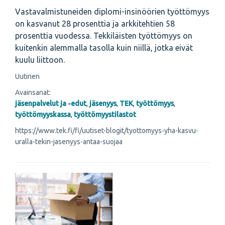
Vastavalmistuneiden diplomi-insinöörien työttömyys
on kasvanut 28 prosenttia ja arkkitehtien 58
prosenttia vuodessa. Tekkiläisten työttömyys on
kuitenkin alemmalla tasolla kuin niillä, jotka eivät
kuulu liittoon.
Uutinen
Avainsanat:
jäsenpalvelut ja -edut
,
jäsenyys
,
TEK
,
työttömyys
,
työttömyyskassa
,
työttömyystilastot
https://www.tek.fi/fi/uutiset-blogit/tyottomyys-yha-kasvu-
uralla-tekin-jasenyys-antaa-suojaa