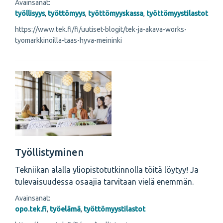
Avainsanat:
työllisyys
,
työttömyys
,
työttömyyskassa
,
työttömyystilastot
https://www.tek.fi/fi/uutiset-blogit/tek-ja-akava-works-
tyomarkkinoilla-taas-hyva-meininki
Työllistyminen
Tekniikan alalla yliopistotutkinnolla töitä löytyy! Ja
tulevaisuudessa osaajia tarvitaan vielä enemmän.
Avainsanat:
opo.tek.fi
,
työelämä
,
työttömyystilastot