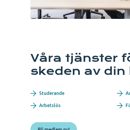
Våra tjänster f
skeden av din 
Studerande
A
Arbetslös
F
Bli medlem nu!