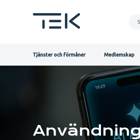
Hoppa
till
huvudinnehåll
Primary
Tjänster och förmåner
Medlemskap
menu
Teknikens
SV
akademiker
TEK
Användning