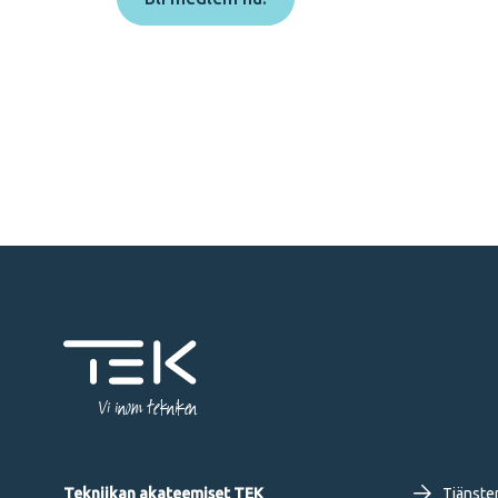
Vi inom tekniken
Tekniikan akateemiset TEK
Tjänste