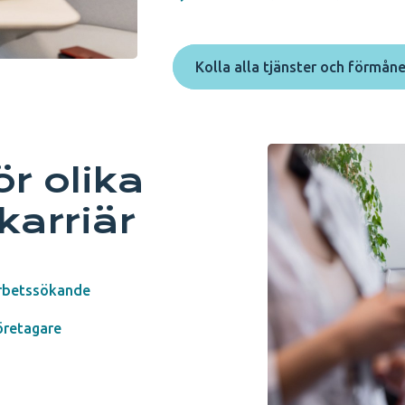
Kolla alla tjänster och förmåne
ör olika
karriär
rbetssökande
öretagare