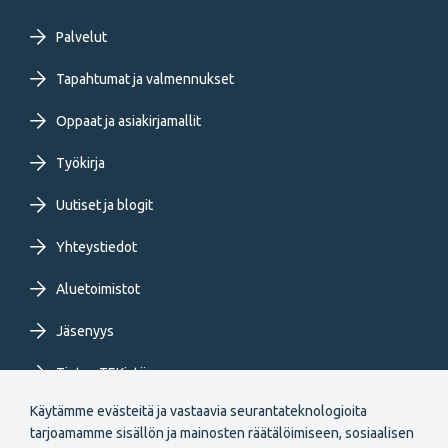
Footer
Palvelut
primary
Tapahtumat ja valmennukset
Oppaat ja asiakirjamallit
menu
Työkirja
FI
Uutiset ja blogit
Yhteystiedot
Aluetoimistot
Jäsenyys
Tietoa TEKistä
Käytämme evästeitä ja vastaavia seurantateknologioita
Extranet
tarjoamamme sisällön ja mainosten räätälöimiseen, sosiaalisen