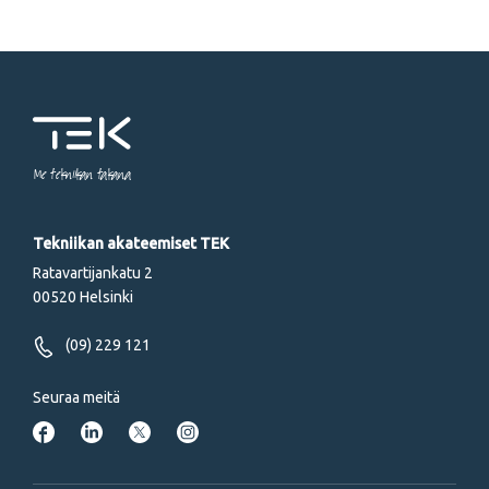
Me tekniikan takana
Tekniikan akateemiset TEK
Ratavartijankatu 2
00520 Helsinki
(09) 229 121
Seuraa meitä