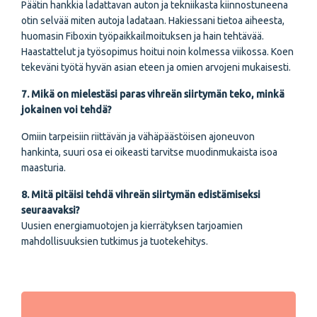
Päätin hankkia ladattavan auton ja tekniikasta kiinnostuneena
otin selvää miten autoja ladataan. Hakiessani tietoa aiheesta,
huomasin Fiboxin työpaikkailmoituksen ja hain tehtävää.
Haastattelut ja työsopimus hoitui noin kolmessa viikossa. Koen
tekeväni työtä hyvän asian eteen ja omien arvojeni mukaisesti.
7. Mikä on mielestäsi paras vihreän siirtymän teko, minkä
jokainen voi tehdä?
Omiin tarpeisiin riittävän ja vähäpäästöisen ajoneuvon
hankinta, suuri osa ei oikeasti tarvitse muodinmukaista isoa
maasturia.
8. Mitä pitäisi tehdä vihreän siirtymän edistämiseksi
seuraavaksi?
Uusien energiamuotojen ja kierrätyksen tarjoamien
mahdollisuuksien tutkimus ja tuotekehitys.