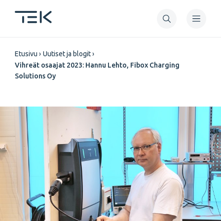
Hyppää
pääsisältöön
Murupolku
Etusivu
Uutiset ja blogit
Vihreät osaajat 2023: Hannu Lehto, Fibox Charging
Solutions Oy