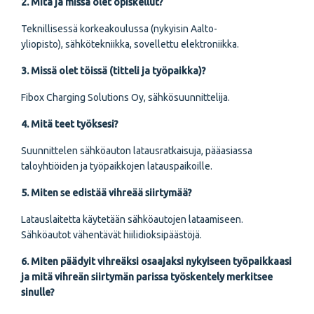
2. Mitä ja missä olet opiskellut?
Teknillisessä korkeakoulussa (nykyisin Aalto-
yliopisto), sähkötekniikka, sovellettu elektroniikka.
3. Missä olet töissä (titteli ja työpaikka)?
Fibox Charging Solutions Oy, sähkösuunnittelija.
4. Mitä teet työksesi?
Suunnittelen sähköauton latausratkaisuja, pääasiassa
taloyhtiöiden ja työpaikkojen latauspaikoille.
5. Miten se edistää vihreää siirtymää?
Latauslaitetta käytetään sähköautojen lataamiseen.
Sähköautot vähentävät hiilidioksipäästöjä.
6. Miten päädyit vihreäksi osaajaksi nykyiseen työpaikkaasi
ja mitä vihreän siirtymän parissa työskentely merkitsee
sinulle?