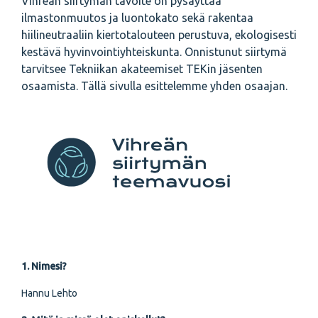
Vihreän siirtymän tavoite on pysäyttää
ilmastonmuutos ja luontokato sekä rakentaa
hiilineutraaliin kierto­talouteen perustuva, ekologisesti
kestävä hyvinvointiyhteiskunta. Onnistunut siirtymä
tarvitsee Tekniikan akateemiset TEKin jäsenten
osaamista. Tällä sivulla esittelemme yhden osaajan.
1. Nimesi?
Hannu Lehto