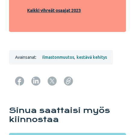
Kaikki vihreät osaajat 2023
Avainsanat:
ilmastonmuutos
,
kestävä kehitys
Copy URL from below
Sinua saattaisi myös
kiinnostaa