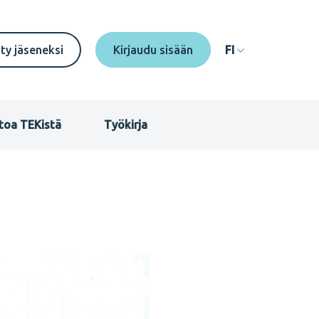
econdary
ity jäseneksi
FI
enu
I
toa TEKistä
Työkirja