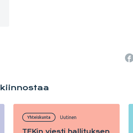
 kiinnostaa
Uutinen
Yhteiskunta
TEKin viesti hallituksen