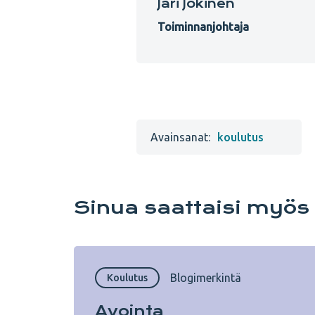
Jari Jokinen
Toiminnanjohtaja
Avainsanat:
koulutus
Sinua saattaisi myös
Blogimerkintä
Koulutus
Avointa