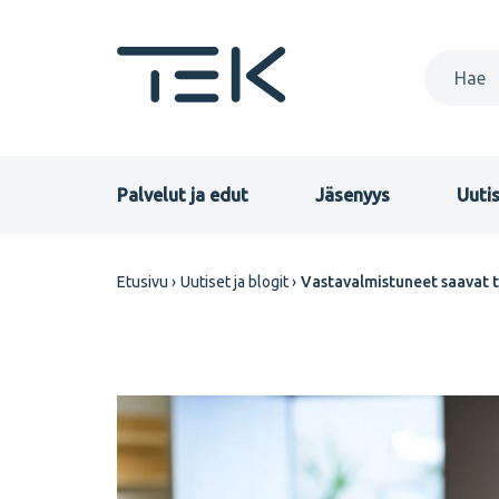
Hyppää
pääsisältöön
Primary
Palvelut ja edut
Jäsenyys
Uutis
menu
Murupolku
Etusivu
Uutiset ja blogit
Vastavalmistuneet saavat 
FI