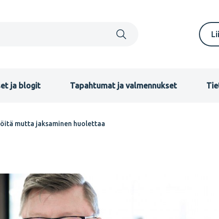
S
Li
m
F
et ja blogit
Tapahtumat ja valmennukset
Tie
töitä mutta jaksaminen huolettaa