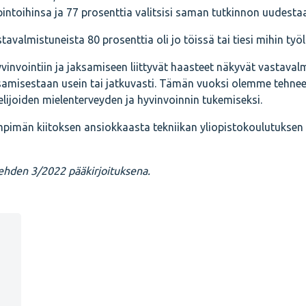
opintoihinsa ja 77 prosenttia valitsisi saman tutkinnon uudesta
avalmistuneista 80 prosenttia oli jo töissä tai tiesi mihin työll
vinvointiin ja jaksamiseen liittyvät haasteet näkyvät vastavalm
samisestaan usein tai jatkuvasti. Tämän vuoksi olemme tehnee
elijoiden mielenterveyden ja hyvinvoinnin tukemiseksi.
ämpimän kiitoksen ansiokkaasta tekniikan yliopistokoulutuksen
lehden 3/2022 pääkirjoituksena.