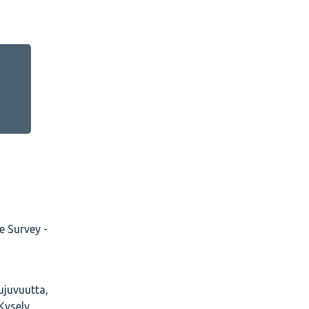
e Survey -
ujuvuutta,
Kysely