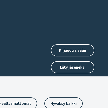
Secondary
Liity jäseneksi
menu
FI
y välttämättömät
Hyväksy kaikki