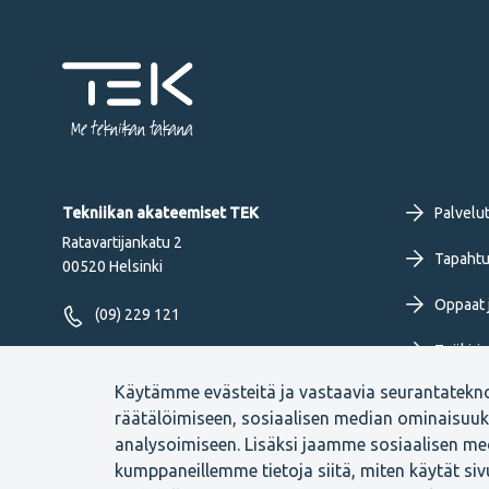
Me tekniikan takana
Fo
Tekniikan akateemiset TEK
Palvelu
Ratavartijankatu 2
pr
Tapahtu
00520 Helsinki
Oppaat j
me
(09) 229 121
Työkirja
FI
Seuraa meitä
Käytämme evästeitä ja vastaavia seurantatekn
Uutiset 
räätälöimiseen, sosiaalisen median ominaisuu
analysoimiseen. Lisäksi jaamme sosiaalisen med
kumppaneillemme tietoja siitä, miten käytät si