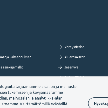
oter
t
Yhteystiedot
imary
mat ja valmennukset
Aluetoimistot
a asiakirjamallit
Jäsenyys
nu
Tietoa TEKistä
ologioita tarjoamamme sisällön ja mainosten
ja blogit
Extranet
ksien tukemiseen ja kävijämäärämme
ian, mainosalan ja analytiikka-alan
Hyväks
vustoamme. Välttämättömillä evästeillä