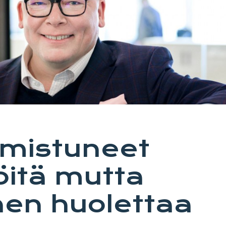
lmistuneet
öitä mutta
nen huolettaa