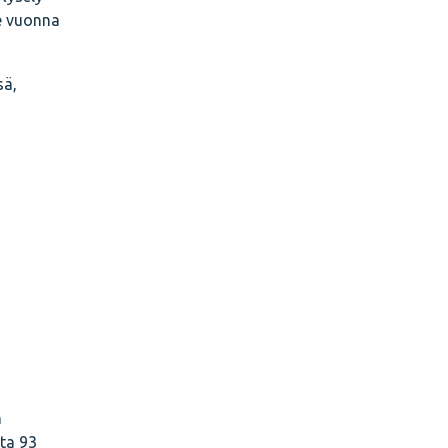
me vuonna
sä,
n
ta 93