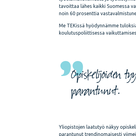
tavoittaa lähes kaikki Suomessa val
noin 60 prosenttia vastavalmistune
Me TEKissä hyödynnämme tuloksia e
koulutuspoliittisessa vaikuttamise
Opiskelijoiden ty
parantunut.
Yliopistojen laatutyö näkyy opiskel
parantunut trendinomaisesti viime