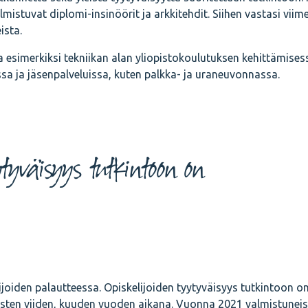
mistuvat diplomi-insinöörit ja arkkitehdit. Siihen vastasi vii
ista.
simerkiksi tekniikan alan yliopistokoulutuksen kehittämises
ssa ja jäsenpalveluissa, kuten palkka- ja uraneuvonnassa.
ytyväisyys tutkintoon on
ijoiden palautteessa. Opiskelijoiden tyytyväisyys tutkintoon o
isten viiden, kuuden vuoden aikana. Vuonna 2021 valmistuneis