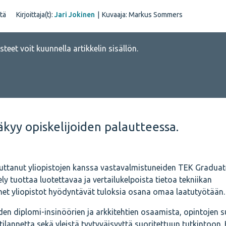
tä
Kirjoittaja(t):
Jari Jokinen
|
Kuvaaja: Markus Sommers
teet voit kuunnella artikkelin sisällön.
äkyy opiskelijoiden palautteessa.
uttanut yliopistojen kanssa vastavalmistuneiden TEK Graduat
y tuottaa luotettavaa ja vertailukelpoista tietoa tekniikan
net yliopistot hyödyntävät tuloksia osana omaa laatutyötään.
den diplomi-insinöörien ja arkkitehtien osaamista, opintojen s
lannetta sekä yleistä tyytyväisyyttä suoritettuun tutkintoon. 