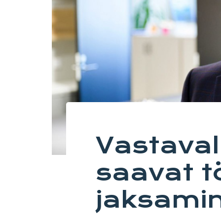
Vastava
saavat t
jaksami