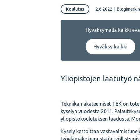
Koulutus
2.6.2022
|
Blogimerkin
Hyväksymällä kaikki eväs
Hyväksy kaikki
Yliopistojen laatutyö n
Tekniikan akateemiset TEK on tote
kyselyn vuodesta 2011. Palautekysel
yliopistokoulutuksen laadusta. Mo
Kysely kartoittaa vastavalmistunei
työelämäkokemusta ja työllistymisti