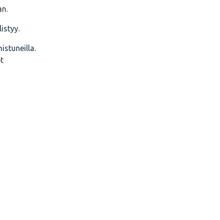
an.
istyy.
istuneilla.
t