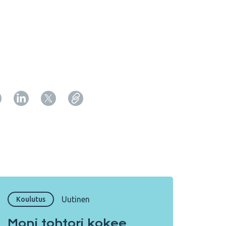
Copy URL from below
Sulje
Uutinen
Koulutus
Moni tohtori kokee