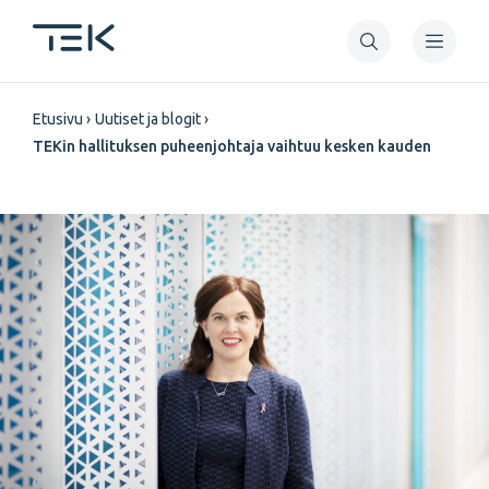
Hyppää
pääsisältöön
Murupolku
Etusivu
Uutiset ja blogit
TEKin hallituksen puheenjohtaja vaihtuu kesken kauden