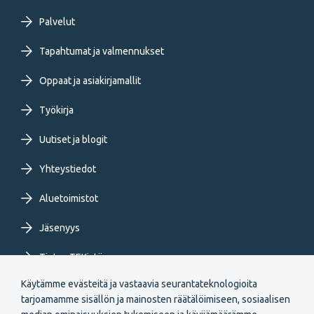
Footer
Palvelut
primary
Tapahtumat ja valmennukset
Oppaat ja asiakirjamallit
menu
Työkirja
FI
Uutiset ja blogit
Yhteystiedot
Aluetoimistot
Jäsenyys
Tietoa TEKistä
Käytämme evästeitä ja vastaavia seurantateknologioita
Extranet
tarjoamamme sisällön ja mainosten räätälöimiseen, sosiaalisen