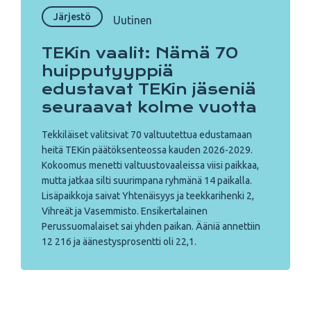
Järjestö
Uutinen
TEKin vaalit: Nämä 70
huipputyyppiä
edustavat TEKin jäseniä
seuraavat kolme vuotta
Tekkiläiset valitsivat 70 valtuutettua edustamaan
heitä TEKin päätöksenteossa kauden 2026-2029.
Kokoomus menetti valtuustovaaleissa viisi paikkaa,
mutta jatkaa silti suurimpana ryhmänä 14 paikalla.
Lisäpaikkoja saivat Yhtenäisyys ja teekkarihenki 2,
Vihreät ja Vasemmisto. Ensikertalainen
Perussuomalaiset sai yhden paikan. Ääniä annettiin
12 216 ja äänestysprosentti oli 22,1.