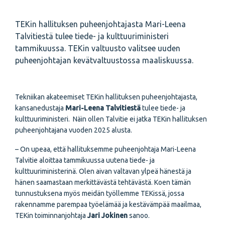
TEKin hallituksen puheenjohtajasta Mari-Leena
Talvitiestä tulee tiede- ja kulttuuriministeri
tammikuussa. TEKin valtuusto valitsee uuden
puheenjohtajan kevätvaltuustossa maaliskuussa.
Tekniikan akateemiset TEKin hallituksen puheenjohtajasta,
kansanedustaja
Mari-Leena Talvitiestä
tulee tiede- ja
kulttuuriministeri. Näin ollen Talvitie ei jatka TEKin hallituksen
puheenjohtajana vuoden 2025 alusta.
– On upeaa, että hallituksemme puheenjohtaja Mari-Leena
Talvitie aloittaa tammikuussa uutena tiede- ja
kulttuuriministerinä. Olen aivan valtavan ylpeä hänestä ja
hänen saamastaan merkittävästä tehtävästä. Koen tämän
tunnustuksena myös meidän työllemme TEKissä, jossa
rakennamme parempaa työelämää ja kestävämpää maailmaa,
TEKin toiminnanjohtaja
Jari Jokinen
sanoo.