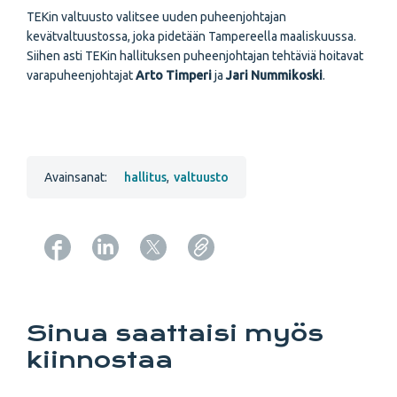
TEKin valtuusto valitsee uuden puheenjohtajan
kevätvaltuustossa, joka pidetään Tampereella maaliskuussa.
Siihen asti TEKin hallituksen puheenjohtajan tehtäviä hoitavat
varapuheenjohtajat
Arto Timperi
ja
Jari Nummikoski
.
Avainsanat:
hallitus
,
valtuusto
Copy URL from below
Sinua saattaisi myös
kiinnostaa