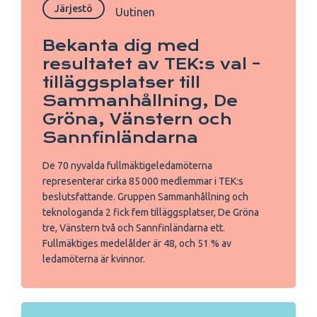
Järjestö
Uutinen
Bekanta dig med
resultatet av TEK:s val –
tilläggsplatser till
Sammanhållning, De
Gröna, Vänstern och
Sannfinländarna
De 70 nyvalda fullmäktigeledamöterna
representerar cirka 85 000 medlemmar i TEK:s
beslutsfattande. Gruppen Sammanhållning och
teknologanda 2 fick fem tilläggsplatser, De Gröna
tre, Vänstern två och Sannfinländarna ett.
Fullmäktiges medelålder är 48, och 51 % av
ledamöterna är kvinnor.