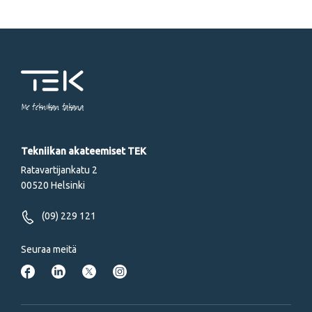
Me tekniikan takana
Tekniikan akateemiset TEK
Ratavartijankatu 2
00520 Helsinki
(09) 229 121
Seuraa meitä