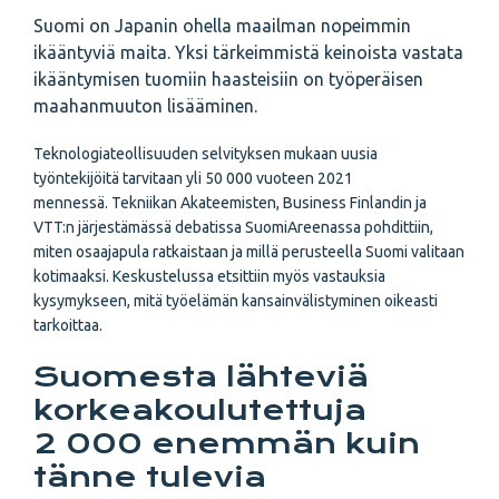
Suomi on Japanin ohella maailman nopeimmin
ikääntyviä maita. Yksi tärkeimmistä keinoista vastata
ikääntymisen tuomiin haasteisiin on työperäisen
maahanmuuton lisääminen.
Teknologiateollisuuden selvityksen mukaan uusia
työntekijöitä tarvitaan yli 50 000 vuoteen 2021
mennessä. Tekniikan Akateemisten, Business Finlandin ja
VTT:n järjestämässä debatissa SuomiAreenassa pohdittiin,
miten osaajapula ratkaistaan ja millä perusteella Suomi valitaan
kotimaaksi. Keskustelussa etsittiin myös vastauksia
kysymykseen, mitä työelämän kansainvälistyminen oikeasti
tarkoittaa.
Suomesta lähteviä
korkeakoulutettuja
2 000 enemmän kuin
tänne tulevia