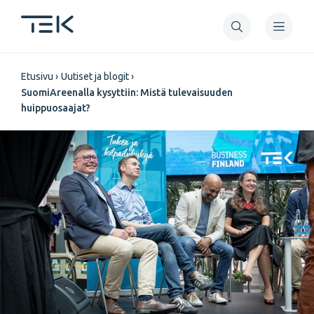
Hyppää
pääsisältöön
Murupolku
Etusivu
Uutiset ja blogit
SuomiAreenalla kysyttiin: Mistä tulevaisuuden
huippuosaajat?