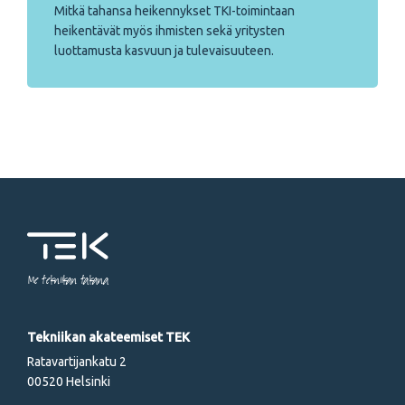
Mitkä tahansa heikennykset TKI-toimintaan
heikentävät myös ihmisten sekä yritysten
luottamusta kasvuun ja tulevaisuuteen.
Me tekniikan takana
Tekniikan akateemiset TEK
Ratavartijankatu 2
00520 Helsinki