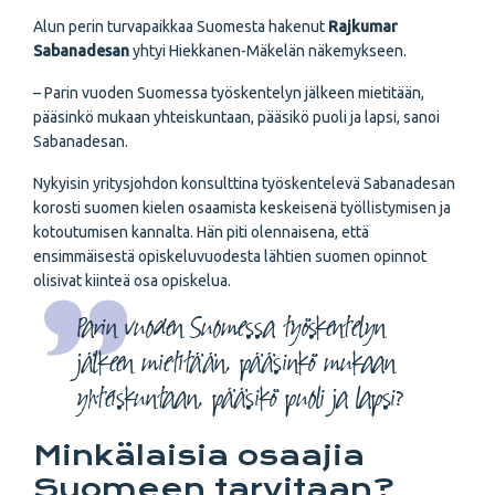
Alun perin turvapaikkaa Suomesta hakenut
Rajkumar
Sabanadesan
yhtyi Hiekkanen-Mäkelän näkemykseen.
– Parin vuoden Suomessa työskentelyn jälkeen mietitään,
pääsinkö mukaan yhteiskuntaan, pääsikö puoli ja lapsi, sanoi
Sabanadesan.
Nykyisin yritysjohdon konsulttina työskentelevä Sabanadesan
korosti suomen kielen osaamista keskeisenä työllistymisen ja
kotoutumisen kannalta. Hän piti olennaisena, että
ensimmäisestä opiskeluvuodesta lähtien suomen opinnot
olisivat kiinteä osa opiskelua.
Parin vuoden Suomessa työskentelyn
jälkeen mietitään, pääsinkö mukaan
yhteiskuntaan, pääsikö puoli ja lapsi?
Minkälaisia osaajia
Suomeen tarvitaan?