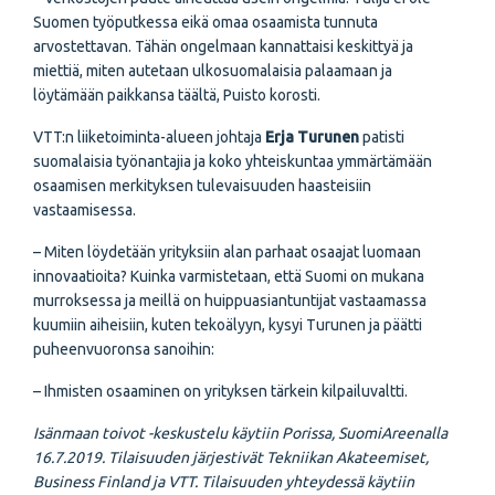
Suomen työputkessa eikä omaa osaamista tunnuta
arvostettavan. Tähän ongelmaan kannattaisi keskittyä ja
miettiä, miten autetaan ulkosuomalaisia palaamaan ja
löytämään paikkansa täältä, Puisto korosti.
VTT:n liiketoiminta-alueen johtaja
Erja Turunen
patisti
suomalaisia työnantajia ja koko yhteiskuntaa ymmärtämään
osaamisen merkityksen tulevaisuuden haasteisiin
vastaamisessa.
– Miten löydetään yrityksiin alan parhaat osaajat luomaan
innovaatioita? Kuinka varmistetaan, että Suomi on mukana
murroksessa ja meillä on huippuasiantuntijat vastaamassa
kuumiin aiheisiin, kuten tekoälyyn, kysyi Turunen ja päätti
puheenvuoronsa sanoihin:
– Ihmisten osaaminen on yrityksen tärkein kilpailuvaltti.
Isänmaan toivot -keskustelu käytiin Porissa, SuomiAreenalla
16.7.2019. Tilaisuuden järjestivät Tekniikan Akateemiset,
Business Finland ja VTT. Tilaisuuden yhteydessä käytiin