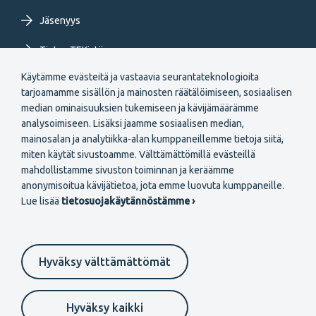
Jäsenyys
Tietoa TEKistä
Käytämme evästeitä ja vastaavia seurantateknologioita
Extranet
tarjoamamme sisällön ja mainosten räätälöimiseen, sosiaalisen
median ominaisuuksien tukemiseen ja kävijämäärämme
analysoimiseen. Lisäksi jaamme sosiaalisen median,
mainosalan ja analytiikka-alan kumppaneillemme tietoja siitä,
miten käytät sivustoamme. Välttämättömillä evästeillä
mahdollistamme sivuston toiminnan ja keräämme
Secondary
anonymisoitua kävijätietoa, jota emme luovuta kumppaneille.
Liity jäseneksi
Lue lisää
tietosuojakäytännöstämme ›
menu
FI
Hyväksy välttämättömät
Suomeksi
In English
På svenska
Footer
Evästeasetukset
Tietosuojaselosteet
Anna palautetta
Hyväksy kaikki
Ilmoituskanava