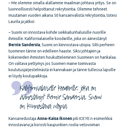
– Me olemme omalla alallamme maailman johtava yritys. Se on
luonnollisesti helpottanut rekrytointia. Olemme tehneet
muutaman vuoden aikana 50 kansainvälistä rekrytointia, totesi
Laurila ja jatkoi:
– Suomi on innostava kohde seikkailunhaluisille nuorille
ihmisille. Kalifornialaiselle koodarille, joka on äänestänyt
Bernie Sandersia
, Suomi on kiinnostava utopia. Silti perheen
tuominen tänne on edelleen haaste. Siksi johtajien ja
kokeneiden ihmisten houkutteleminen Suomeen on hankalaa.
On valtava pettymys jos Suomen maine toimivasta
koulutusjärjestelmästä ei kannakaan ja tänne tullessa lapsille
ei löydy koulupaikkoja.
Kalifornialaiselle koodarille, joka on
äänestänyt Bernie Sandersia, Suomi
on kiinnostava utopia.
Kansanedustaja
Anna-Kaisa Ikonen
piti ICEYE:n esimerkkiä
innostavana ja korosti kaupunkien roolia vetovoiman