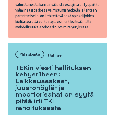
valmistuneista kansainvälisistä osaajista oli työpaikka
valmiina tai tiedossa valmistumishetkellä. Tilanteen
parantamiseksi on kehitettävä sekä opiskelijoiden
kielitaitoa että verkostoja, esimerkiksi lisäämällä
mahdollisuuksia tehdä diplomitöitä yrityksissä.
Yhteiskunta
Uutinen
TEKin viesti hallituksen
kehysriiheen:
Leikkaussakset,
juustohöylät ja
moottorisahat on syytä
pitää irti TKI-
rahoituksesta