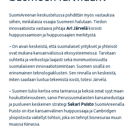
SuomiAreenan keskustelussa pohdittiin myös vastauksia
siihen, minkälaisia osaajia Suomeen halutaan. Tiedon
innovaatioista vastaava johtaja
Ari Järvelä
korosti
huippuosaamisen ja huippuosaajien merkitystä.
– On aivan keskeistä, että suomalaiset yritykset ja yhteisöt
ovat mukana kansainvälisissä ekosysteemeissä. Tarvitaan
suhteita ja verkostoja laajasti sekä monimuotoisuutta
suomalaiseen innovaatiotoimintaan. Suomen sisällä on
erinomainen teknologiaklusteri. Sen rinnalla on keskeistä,
miten saadaan luotua tekemistä isosti, totesi Järvelä.
– Suomen tulisi kertoa oma tarinansa ja keksiä omat syyt maan
houkuttelevuuteen, sanoi Perussuomalaisten kansanedustaja
ja puolueen keskeinen strategi
Sakari Puisto
SuomiAreenalla.
Puisto on itse kansainvälinen huippuosaaja ja Cambridgen
yliopistosta väitellyt tohtori, joka on tehnyt bisnesuraa muun
muassa Kiinassa.