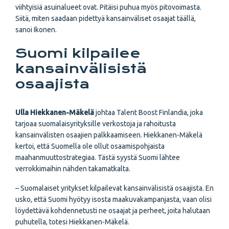
viihtyisiä asuinalueet ovat. Pitäisi puhua myös pitovoimasta.
Siitä, miten saadaan pidettyä kansainväliset osaajat täällä,
sanoi Ikonen.
Suomi kilpailee
kansainvälisistä
osaajista
Ulla Hiekkanen-Mäkelä
johtaa Talent Boost Finlandia, joka
tarjoaa suomalaisyrityksille verkostoja ja rahoitusta
kansainvälisten osaajien palkkaamiseen. Hiekkanen-Mäkelä
kertoi, että Suomella ole ollut osaamispohjaista
maahanmuuttostrategiaa. Tästä syystä Suomi lähtee
verrokkimaihin nähden takamatkalta.
– Suomalaiset yritykset kilpailevat kansainvälisistä osaajista. En
usko, että Suomi hyötyy isosta maakuvakampanjasta, vaan olisi
löydettävä kohdennetusti ne osaajat ja perheet, joita halutaan
puhutella, totesi Hiekkanen-Mäkelä.