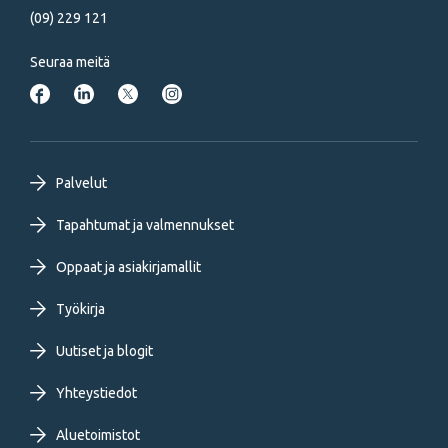
(09) 229 121
Seuraa meitä
Footer
Palvelut
primary
Tapahtumat ja valmennukset
Oppaat ja asiakirjamallit
menu
Työkirja
FI
Uutiset ja blogit
Yhteystiedot
Aluetoimistot