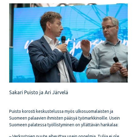
Sakari Puisto ja Ari Järvelä
Puisto korosti keskustelussa myös ulkosuomalaisten ja
Suomeen palaavien ihmisten pääsyä työmarkkinoille. Usein
Suomeen palatessa työllistyminen on yllättävän hankalaa:
– Verkostojen puute aiheuttaa usein ongelmia. Tulija ei ole