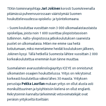
TEKin toiminnanjohtaja
Jari Jokinen
korosti SuomiAreenalla
pitämässä puheenvuorossaan vääristymää Suomen
houkuttelevuudessa opiskelu- ja työntekomaana.
– Suomi kouluttaa vuosittain noin 3 000 ulkomaalaistaustaista
opiskelijaa, joista noin 1 600 suorittaa yliopistotasoisen
tutkinnon. Aalto-yliopistossa jatkokoulutuksen saaneista
puolet on ulkomaalaisia. Miten me emme saa heitä
kotiutumaan, miksi menetämme heidät koulutuksen jälkeen,
Jokinen kysyi. Tällä hetkellä Suomesta lähtee vuosittain 2 000
korkeakoulutettua enemmän kuin tänne muuttaa.
Suomalainen avaruusteknologiayritys ICEYE on onnistunut
ulkomaisten osaajien houkuttelussa. Yritys on rekrytoinut
korkeasti koulutettua väkeä lähes 30 maasta. Yrityksen
perustaja
Pekka Laurilan
mukaan yritys on ollut alusta asti
monikulttuurinen ja työyhteisön kielenä on ollut englanti.
Rekrytoinnin kannalta tärkeimmät vetovoimatekijät ovat
peräisin yritykseltä itseltään: