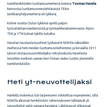
toimihenkilöiden luottamusmiehenä toimiva
Tuomas Havela
kiinnostui luottamusmiestehtävästä TEKin
teekkariyhdysmiehenä eli tykkinä.
Kolme vuotta Oulun tykkinä opetti paljon
työsuhdelainsäädännöstä ja työmarkkinatoiminnasta. Myös
TEK ja YTN tulivat tykille tutuiksi.
Havelan taustasta kuulleet työkaverit NSN:llä näkivätkin
miehessä heti meidän luottamusmiehemme, ja keväällä 2011
taloon testaus­suunnittelijaksi rekrytoidusta Havelasta
leivottiin melkein saman tien firman viides luotto ylemmille
toimihenkilöille.
Heti yt-neuvottelijaksi
Hankittu kokemus tuli tarpeeseen odotettua nopeammin, sillä
NSN:llä alkoivat henkilöstön vähennykseen tähtäävät yt-
neuvottelut vielä samana keväänä. Lähtöpassit uhkasivat