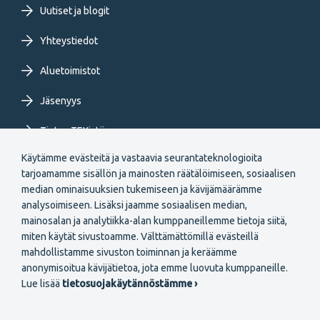
Uutiset ja blogit
Yhteystiedot
Aluetoimistot
Jäsenyys
Tietoa TEKistä
Käytämme evästeitä ja vastaavia seurantateknologioita
Extranet
tarjoamamme sisällön ja mainosten räätälöimiseen, sosiaalisen
median ominaisuuksien tukemiseen ja kävijämäärämme
analysoimiseen. Lisäksi jaamme sosiaalisen median,
mainosalan ja analytiikka-alan kumppaneillemme tietoja siitä,
miten käytät sivustoamme. Välttämättömillä evästeillä
mahdollistamme sivuston toiminnan ja keräämme
Secondary
anonymisoitua kävijätietoa, jota emme luovuta kumppaneille.
Liity jäseneksi
Lue lisää
tietosuojakäytännöstämme ›
menu