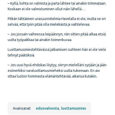
– Kyllä, kohta on valmista ja parta lähtee tai ainakin trimmataan.
Koskaan ei ole valmistuminen ollut näin lähellä…
Pitkän tähtäimen urasuunnitelmia Havelalla ei ole, mutta se on
selvää, että työn pitää olla mielekästä ja vaihtelevaa.
– Jos jossain vaiheessa leipäännyn, niin sitten pitää alkaa etsiä
uutta työpaikkaa tai ainakin toimenkuvaa.
Luottamusmiestehtävässä jatkamisen suhteen hän ei ole vielä
tehnyt päätöksiä.
– Jos uusi hyvä ehdokas löytyy, siirryn mielelläni syrjään ja jään
esimerkiksi varaluottamusmieheksi uutta tukemaan. En aio
ottaa luoton hommasta elämäntehtävää, aikansa kutakin.
Avainsanat:
edunvalvonta
,
luottamusmies