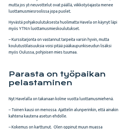
mutta jos yt-neuvottelut ovat päällä, viikkotyöajasta menee
luottamusmiesroolissa jopa puolet.
Hyvästä pohjakoulutuksesta huolimatta Havela on käynyt läpi
myös YTN:n luottamusmieskoulutukset.
– Kurssitarjonta on vastannut tarpeita varsin hyvin, mutta
koulutustilaisuuksia voisi pitää pääkaupunkiseudun lisäksi
myös Oulussa, pohjoisen mies tuumaa.
Parasta on työpaikan
pelastaminen
Nyt Havelalla on takanaan kolme vuotta luottamusmiehenä.
– Toinen kausi on menossa. Ajattelin alunperinkin, että ainakin
kahtena kautena asetun ehdolle.
– Kokemus on karttunut. Olen oppinut muun muassa