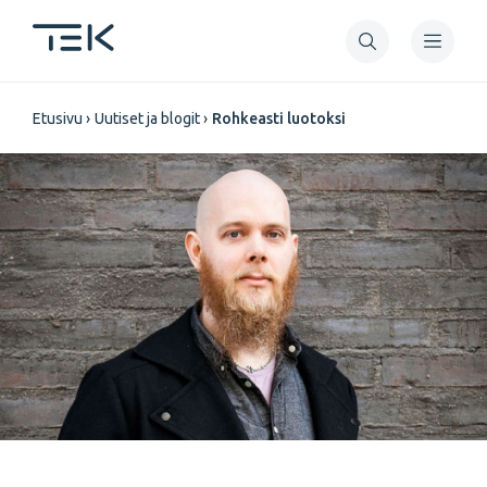
Hyppää
pääsisältöön
Murupolku
Etusivu
Uutiset ja blogit
Rohkeasti luotoksi