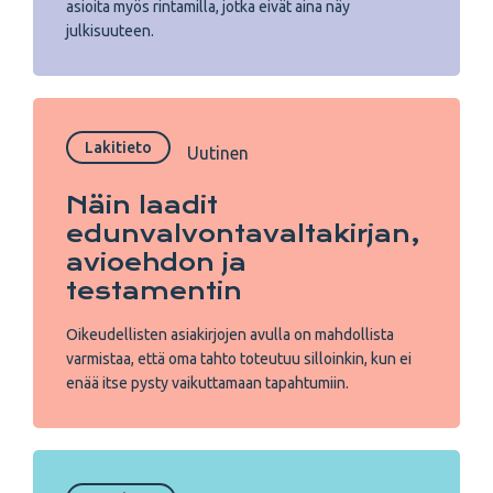
asioita myös rintamilla, jotka eivät aina näy
julkisuuteen.
Lakitieto
Uutinen
Näin laadit
edunvalvonta­valtakirjan,
avioehdon ja
testamentin
Oikeudellisten asiakirjojen avulla on mahdollista
varmistaa, että oma tahto toteutuu silloinkin, kun ei
enää itse pysty vaikuttamaan tapahtumiin.