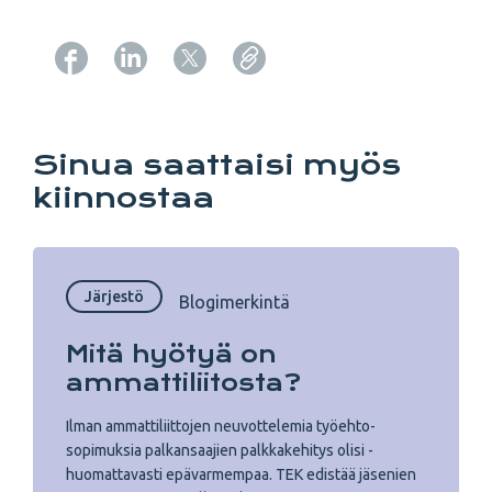
Copy URL from below
Sinua saattaisi myös
kiinnostaa
Järjestö
Blogimerkintä
Mitä hyötyä on
ammattiliitosta?
Ilman ammatti­liittojen ­neuvottelemia työehto­
sopimuksia palkansaajien palkka­kehitys olisi ­
huomattavasti epävarmempaa. TEK edistää jäsenien