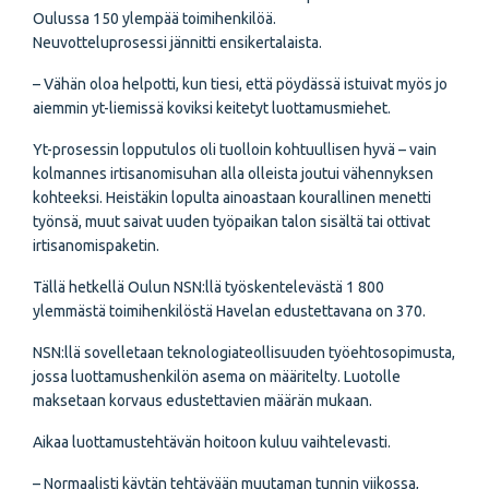
Oulussa 150 ylempää toimihenkilöä.
Neuvotteluprosessi jännitti ensikertalaista.
– Vähän oloa helpotti, kun tiesi, että pöydässä istuivat myös jo
aiemmin yt-liemissä koviksi keitetyt luottamusmiehet.
Yt-prosessin lopputulos oli tuolloin kohtuullisen hyvä – vain
kolmannes irtisanomis­uhan alla olleista joutui vähennyksen
kohteeksi. Heistäkin lopulta ainoastaan kourallinen menetti
työnsä, muut saivat uuden työpaikan talon sisältä tai ottivat
irtisanomispaketin.
Tällä hetkellä Oulun NSN:llä työskentelevästä 1 800
ylemmästä toimihenkilöstä Havelan edustettavana on 370.
NSN:llä sovelletaan teknologiateollisuuden työehtosopimusta,
jossa luottamushenkilön asema on määritelty. Luotolle
maksetaan korvaus edustettavien määrän mukaan.
Aikaa luottamustehtävän hoitoon kuluu vaihtelevasti.
– Normaalisti käytän tehtävään muutaman tunnin viikossa,