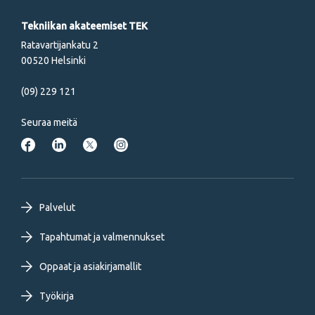
Tekniikan akateemiset TEK
Ratavartijankatu 2
00520 Helsinki
(09) 229 121
Seuraa meitä
Footer
Palvelut
primary
Tapahtumat ja valmennukset
Oppaat ja asiakirjamallit
menu
Työkirja
FI