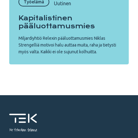
Työelämä
Uutinen
Kapitalistinen
pääluottamusmies
Miljardiyhtiö Relexin pääluottamusmies Niklas
Strengelliä motivoi halu auttaa muita, raha ja tietysti
myös valta. Kaikki ei ole sujunut kolhuitta.
Me tekniikan takana