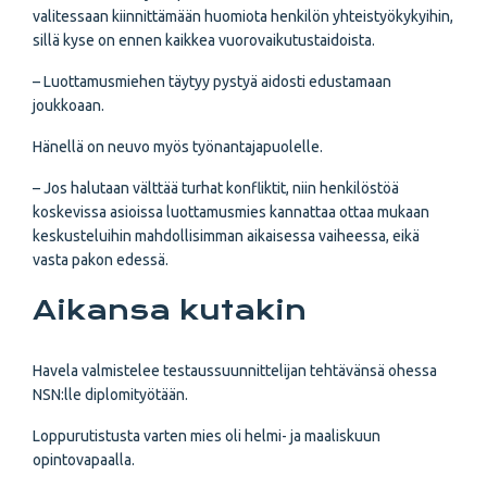
valitessaan kiinnittämään huomiota henkilön yhteistyökykyihin,
sillä kyse on ennen kaikkea vuorovaikutustaidoista.
– Luottamusmiehen täytyy pystyä aidosti edustamaan
joukkoaan.
Hänellä on neuvo myös työnantajapuolelle.
– Jos halutaan välttää turhat konfliktit, niin henkilöstöä
koskevissa asioissa luottamusmies kannattaa ottaa mukaan
keskusteluihin mahdollisimman aikaisessa vaiheessa, eikä
vasta pakon edessä.
Aikansa kutakin
Havela valmistelee testaussuunnittelijan tehtävänsä ohessa
NSN:lle diplomityötään.
Loppurutistusta varten mies oli helmi- ja maaliskuun
opintovapaalla.