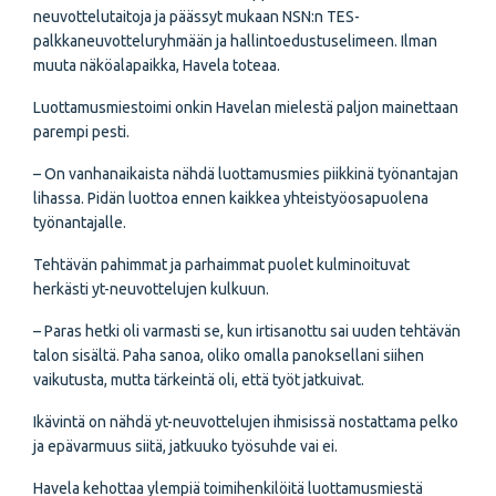
neuvottelutaitoja ja päässyt mukaan NSN:n TES-
palkkaneuvotteluryhmään ja hallintoedustuselimeen. Ilman
muuta näköalapaikka, Havela toteaa.
Luottamusmiestoimi onkin Havelan mielestä paljon mainettaan
parempi pesti.
– On vanhanaikaista nähdä luottamusmies piikkinä työnantajan
lihassa. Pidän luottoa ennen kaikkea yhteistyöosapuolena
työnantajalle.
Tehtävän pahimmat ja parhaimmat puolet kulminoituvat
herkästi yt-neuvottelujen kulkuun.
– Paras hetki oli varmasti se, kun irtisanottu sai uuden tehtävän
talon sisältä. Paha sanoa, oliko omalla panoksellani siihen
vaikutusta, mutta tärkeintä oli, että työt jatkuivat.
Ikävintä on nähdä yt-neuvottelujen ihmisissä nostattama pelko
ja epävarmuus siitä, jatkuuko työsuhde vai ei.
Havela kehottaa ylempiä toimihenkilöitä luottamusmiestä