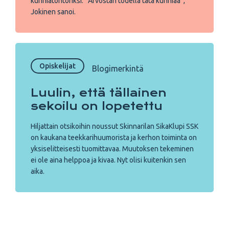
kunniatohtoriksi. ”Arvostan todella tätä kunniaa”,
Jokinen sanoi.
Opiskelijat
Blogimerkintä
Luulin, että tällainen
sekoilu on lopetettu
Hiljattain otsikoihin noussut Skinnarilan SikaKlupi SSK
on kaukana teekkarihuumorista ja kerhon toiminta on
yksiselitteisesti tuomittavaa. Muutoksen tekeminen
ei ole aina helppoa ja kivaa. Nyt olisi kuitenkin sen
aika.