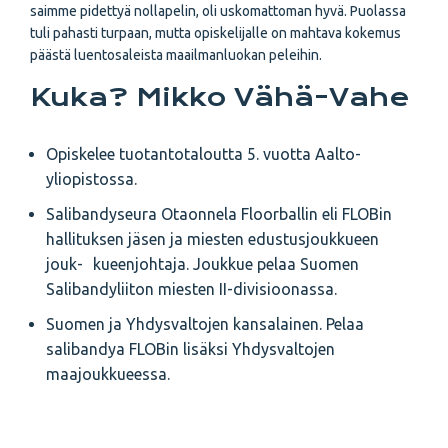
saimme pidettyä nolla­pelin, oli uskomattoman hyvä. Puolassa
tuli pahasti turpaan, mutta opiskelijalle on mahtava kokemus
päästä luentosaleista maailmanluokan peleihin.
Kuka? Mikko Vähä-Vahe
Opiskelee tuotantotaloutta 5. vuotta Aalto-
yliopistossa.
Salibandyseura Otaonnela Floorballin eli FLOBin
hallituksen jäsen ja miesten edustusjoukkueen
jouk- kueenjohtaja. Joukkue pelaa Suomen
Salibandyliiton miesten II-divisioonassa.
Suomen ja Yhdysvaltojen kansalainen. Pelaa
salibandya FLOBin lisäksi Yhdysvaltojen
maajoukkueessa.