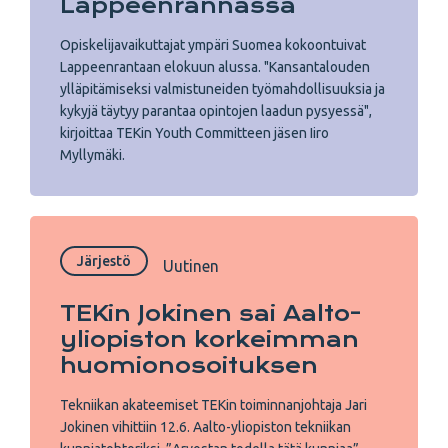
Lappeenrannassa
Opiskelijavaikuttajat ympäri Suomea kokoontuivat
Lappeenrantaan elokuun alussa. "Kansantalouden
ylläpitämiseksi valmistuneiden työmahdollisuuksia ja
kykyjä täytyy parantaa opintojen laadun pysyessä",
kirjoittaa TEKin Youth Committeen jäsen Iiro
Myllymäki.
Järjestö
Uutinen
TEKin Jokinen sai Aalto-
yliopiston korkeimman
huomionosoituksen
Tekniikan akateemiset TEKin toiminnanjohtaja Jari
Jokinen vihittiin 12.6. Aalto-yliopiston tekniikan