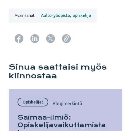
Avainsanat:
Aalto-yliopisto
,
opiskelija
Copy URL from below
Sinua saattaisi myös
kiinnostaa
Opiskelijat
Blogimerkintä
Saimaa-ilmiö:
Opiskelijavaikuttamista