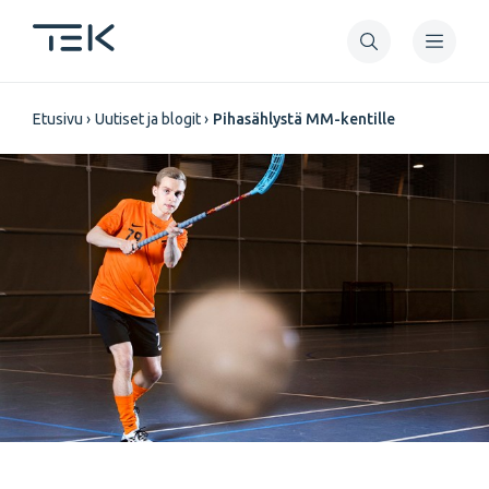
Hyppää
pääsisältöön
Murupolku
Etusivu
Uutiset ja blogit
Pihasählystä MM-kentille