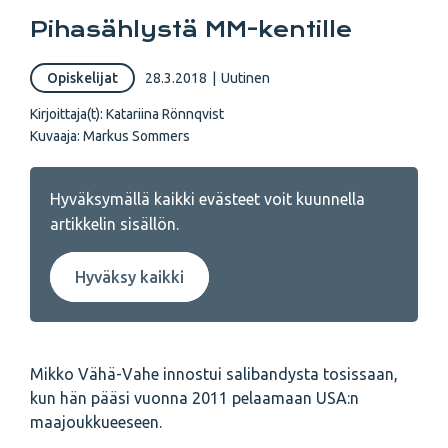
Pihasählystä MM-kentille
Opiskelijat
28.3.2018
|
Uutinen
Kirjoittaja(t):
Katariina Rönnqvist
Kuvaaja:
Markus Sommers
Hyväksymällä kaikki evästeet voit kuunnella
artikkelin sisällön.
Hyväksy kaikki
Mikko Vähä-Vahe innostui salibandysta tosissaan,
kun hän pääsi vuonna 2011 pelaamaan USA:n
maajoukkueeseen.