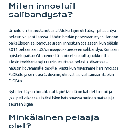
Miten innostuit
salibandysta?
Urheilu on kiinnostanut aina! Aluksi lajini oli futis, pihasählyä
pelasin veljieni kanssa. Lähdin heidän perässään myös Hangon
paikalliseen salibandyseuraan. Innostuin tosissaan, kun pääsin
2011 pelaamaan USA:n maajoukkueeseen salibandya. Kun sain
opiskelupaikan Otaniemestä, aloin etsiä uutta joukkuetta.
Tiesin teekkarijengi FLOBin, mutta se pelasi 3. divarissa –
halusin kovemmalle tasolle. Vasta kun hävisimme karsinnoissa
FLOBille ja se nousi 2. divariin, olin valmis vaihtamaan itsekin
FLOBiin.
Nyt olen täysin hurahtanut lajiin! Meillä on kahdet treenit ja
yksi peli viikossa. Lisäksi käyn katsomassa muiden matseja ja
seuraan liigaa.
Minkälainen pelaaja
olet?