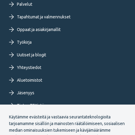
Footer
Palvelut
primary
Tapahtumat ja valmennukset
Oppaat ja asiakirjamallit
menu
Työkirja
FI
Uutiset ja blogit
Yhteystiedot
Aluetoimistot
Jäsenyys
Tietoa TEKistä
Käytämme evästeitä ja vastaavia seurantateknologioita
Extranet
tarjoamamme sisällön ja mainosten räätälöimiseen, sosiaalisen
median ominaisuuksien tukemiseen ja kävijämäärämme