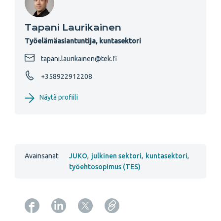
Tapani Laurikainen
Työelämäasiantuntija, kuntasektori
tapani.laurikainen@tek.fi
+358922912208
Näytä profiili
Avainsanat:
JUKO
,
julkinen sektori
,
kuntasektori
,
työehtosopimus (TES)
Copy URL from below