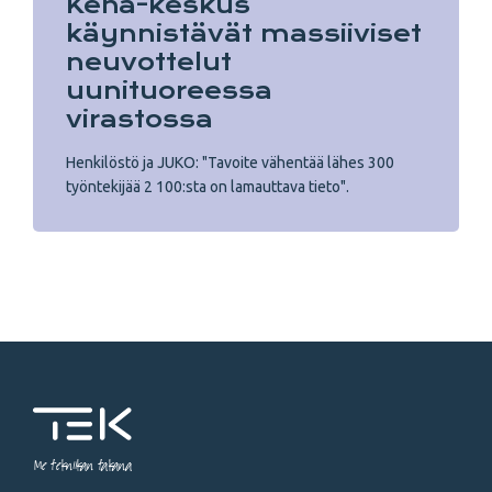
Keha-keskus
käynnistävät massiiviset
neuvottelut
uunituoreessa
virastossa
Henkilöstö ja JUKO: "Tavoite vähentää lähes 300
työntekijää 2 100:sta on lamauttava tieto".
Me tekniikan takana