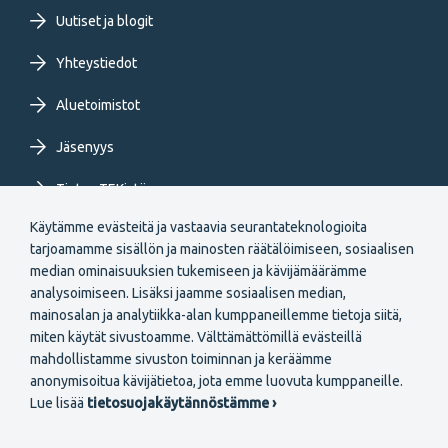
Uutiset ja blogit
Yhteystiedot
Aluetoimistot
Jäsenyys
Tietoa TEKistä
Käytämme evästeitä ja vastaavia seurantateknologioita
Extranet
tarjoamamme sisällön ja mainosten räätälöimiseen, sosiaalisen
median ominaisuuksien tukemiseen ja kävijämäärämme
analysoimiseen. Lisäksi jaamme sosiaalisen median,
mainosalan ja analytiikka-alan kumppaneillemme tietoja siitä,
miten käytät sivustoamme. Välttämättömillä evästeillä
mahdollistamme sivuston toiminnan ja keräämme
Secondary
anonymisoitua kävijätietoa, jota emme luovuta kumppaneille.
Liity jäseneksi
Lue lisää
tietosuojakäytännöstämme ›
menu