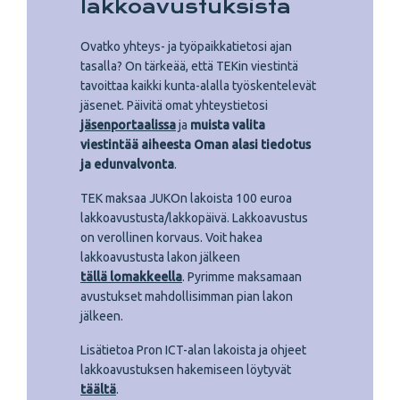
lakkoavustuksista
Ovatko yhteys- ja työpaikkatietosi ajan
tasalla? On tärkeää, että TEKin viestintä
tavoittaa kaikki kunta-alalla työskentelevät
jäsenet. Päivitä omat yhteystietosi
jäsenportaalissa
ja
muista valita
viestintää aiheesta Oman alasi tiedotus
ja edunvalvonta
.
TEK maksaa JUKOn lakoista 100 euroa
lakkoavustusta/lakkopäivä. Lakkoavustus
on verollinen korvaus. Voit hakea
lakkoavustusta lakon jälkeen
tällä lomakkeella
. Pyrimme maksamaan
avustukset mahdollisimman pian lakon
jälkeen.
Lisätietoa Pron ICT-alan lakoista ja ohjeet
lakkoavustuksen hakemiseen löytyvät
täältä
.