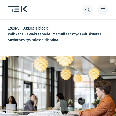
Hyppää
pääsisältöön
Murupolku
Etusivu
Uutiset ja blogit
Palkkapäivä-väki tervehti marssillaan myös eduskuntaa –
Sovintoesitys tulossa tiistaina