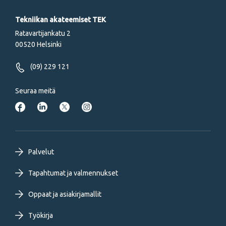
Tekniikan akateemiset TEK
Ratavartijankatu 2
00520 Helsinki
(09) 229 121
Seuraa meitä
Footer
Palvelut
primary
Tapahtumat ja valmennukset
Oppaat ja asiakirjamallit
menu
Työkirja
FI