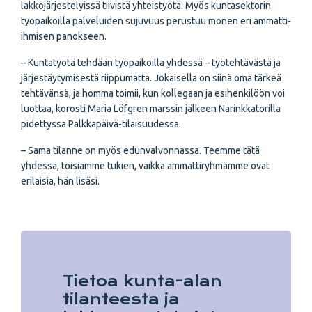
lakkojärjestelyissä tiivistä yhteistyötä. Myös kuntasektorin
työpaikoilla palveluiden sujuvuus perustuu monen eri ammatti-
ihmisen panokseen.
– Kuntatyötä tehdään työpaikoilla yhdessä – työtehtävästä ja
järjestäytymisestä riippumatta. Jokaisella on siinä oma tärkeä
tehtävänsä, ja homma toimii, kun kollegaan ja esihenkilöön voi
luottaa, korosti Maria Löfgren marssin jälkeen Narinkkatorilla
pidettyssä Palkkapäivä-tilaisuudessa.
– Sama tilanne on myös edunvalvonnassa. Teemme tätä
yhdessä, toisiamme tukien, vaikka ammattiryhmämme ovat
erilaisia, hän lisäsi.
Tietoa kunta-alan
tilanteesta ja