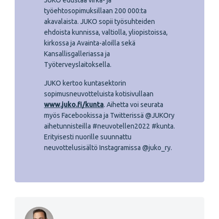
JUKO edustaa virka- ja
työehtosopimuksillaan 200 000:ta
akavalaista. JUKO sopii työsuhteiden
ehdoista kunnissa, valtiolla, yliopistoissa,
kirkossa ja Avainta-aloilla sekä
Kansallisgalleriassa ja
Työterveyslaitoksella.
JUKO kertoo kuntasektorin
sopimusneuvotteluista kotisivullaan
www.juko.fi/kunta
. Aihetta voi seurata
myös Facebookissa ja Twitterissä @JUKOry
aihetunnisteilla #neuvotellen2022 #kunta.
Erityisesti nuorille suunnattu
neuvottelusisältö Instagramissa @juko_ry.