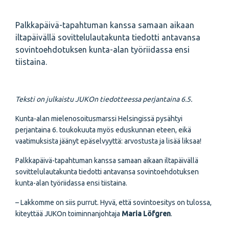
Palkkapäivä-tapahtuman kanssa samaan aikaan
iltapäivällä sovittelulautakunta tiedotti antavansa
sovintoehdotuksen kunta-alan työriidassa ensi
tiistaina.
Teksti on julkaistu JUKOn tiedotteessa perjantaina 6.5.
Kunta-alan mielenosoitusmarssi Helsingissä pysähtyi
perjantaina 6. toukokuuta myös eduskunnan eteen, eikä
vaatimuksista jäänyt epäselvyyttä: arvostusta ja lisää liksaa!
Palkkapäivä-tapahtuman kanssa samaan aikaan iltapäivällä
sovittelulautakunta tiedotti antavansa sovintoehdotuksen
kunta-alan työriidassa ensi tiistaina.
– Lakkomme on siis purrut. Hyvä, että sovintoesitys on tulossa,
kiteyttää JUKOn toiminnanjohtaja
Maria Löfgren
.