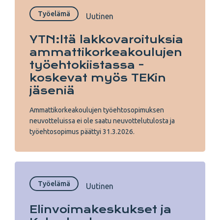
Työelämä
Uutinen
YTN:ltä lakkovaroituksia
ammattikorkeakoulujen
työehtokiistassa -
koskevat myös TEKin
jäseniä
Ammattikorkeakoulujen työehtosopimuksen
neuvotteluissa ei ole saatu neuvottelutulosta ja
työehtosopimus päättyi 31.3.2026.
Työelämä
Uutinen
Elinvoimakeskukset ja