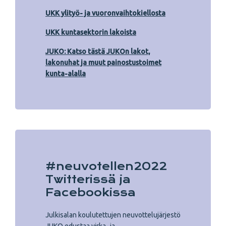
UKK ylityö- ja vuoronvaihtokiellosta
UKK kuntasektorin lakoista
JUKO: Katso tästä JUKOn lakot,
lakonuhat ja muut painostustoimet
kunta-alalla
#neuvotellen2022
Twitterissä ja
Facebookissa
Julkisalan koulutettujen neuvottelujärjestö