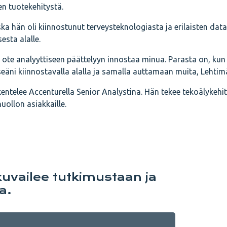
en tuotekehitystä.
ska hän oli kiinnostunut terveysteknologiasta ja erilaisten data
esta alalle.
te analyyttiseen päättelyyn innostaa minua. Parasta on, kun
ni kiinnostavalla alalla ja samalla auttamaan muita, Lehtimä
entelee Accenturella Senior Analystina. Hän tekee tekoälykehit
uollon asiakkaille.
kuvailee tutkimustaan ja
a.