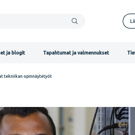
S
Li
m
F
et ja blogit
Tapahtumat ja valmennukset
Tie
t tekniikan opinnäytetyöt