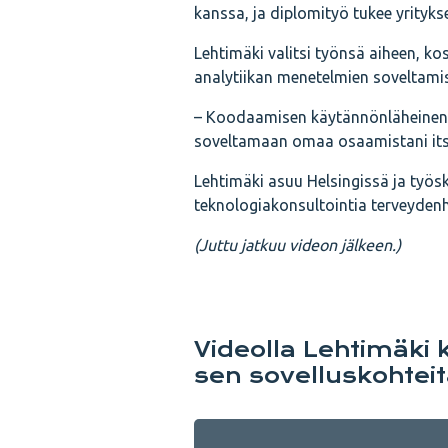
kanssa, ja diplomityö tukee yrityks
Lehtimäki valitsi työnsä aiheen, ko
analytiikan menetelmien soveltamis
– Koodaamisen käytännönläheinen o
soveltamaan omaa osaamistani itseä
Lehtimäki asuu Helsingissä ja työsk
teknologiakonsultointia terveydenh
(Juttu jatkuu videon jälkeen.)
Videolla Lehtimäki 
sen sovelluskohteit