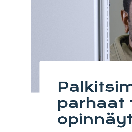
Palkits
parhaat 
opinnäy