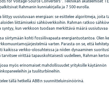
ds for Voltage-Source Converters”. Tekniikan akateemiset TE
palkitsivat Rahmanin kunniakirjalla ja 7 500 eurolla.
liittyy uusiutuvaan energiaan: se esittelee algoritmeja, joita t
aloiden liittämiseksi sähköverkkoihin. Rahman ratkoo sähköv
joita syntyy, kun verkkoon tuodaan merkittävä määrä uusiutuvaa 
a siirtymään kohti fossiilivapaata energiantuotantoa. Olen ke
rkkomuuntamojärjestelmiä varten. Parasta on se, että kehitety
i kaikissa verkko-olosuhteissa ja niiden dynaaminen suoritu
 tarvitsee virittää tapauskohtaisesti uudelleen, Rahman kerto
rjoaa myös erinomaiset mahdollisuudet yrityksille käytännön
rinkopaneeleihin ja tuuliturbiineihin.
ee tällä hetkellä ABB:n suunnitteluinsinöörinä.