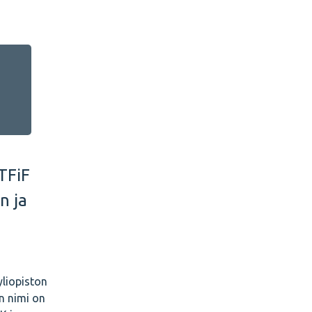
 TFiF
n ja
yliopiston
n nimi on