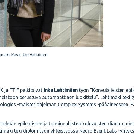
imäki. Kuva: Jari Härkönen
ja TFiF palkitsivat
Inka Lehtimäen
työn ”Konvulsiivisten epil
neistoon perustuva automaattinen luokittelu”. Lehtimäki teki 
hnologies -maisteriohjelman Complex Systems -pääaineeseen. P
telmän epileptisten ja toiminnallisten kohtausten diagnosoint
timäki teki diplomityön yhteistyössä Neuro Event Labs -yrityk