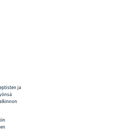
eptisten ja
työnsä
alkinnon
iin
sen