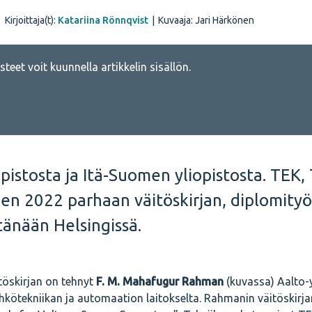
Kirjoittaja(t):
Katariina Rönnqvist
|
Kuvaaja: Jari Härkönen
teet voit kuunnella artikkelin sisällön.
opistosta ja Itä-Suomen yliopistosta. TEK,
den 2022 parhaan väitöskirjan, diplomityö
tänään Helsingissä.
töskirjan on tehnyt
F. M. Mahafugur Rahman
(kuvassa) Aalto-
kötekniikan ja automaation laitokselta. Rahmanin väitöskirja