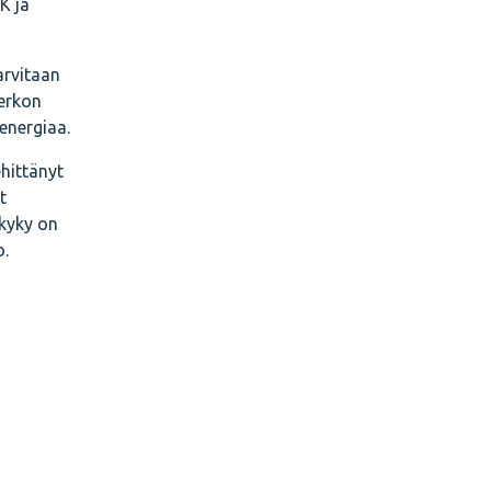
K ja
arvitaan
erkon
energiaa.
hittänyt
t
skyky on
o.