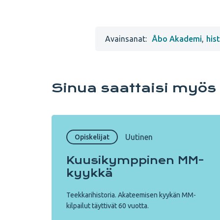
Avainsanat:
Åbo Akademi
,
his
Sinua saattaisi myös
Uutinen
Opiskelijat
Kuusi­kymppinen MM-
kyykkä
Teekkarihistoria. Akateemisen kyykän MM-
kilpailut täyttivät 60 vuotta.