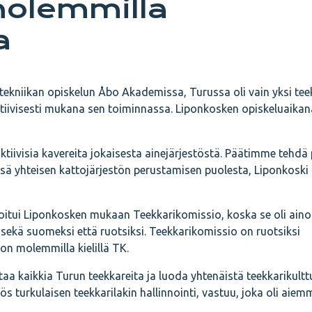
molemmilla
a
tekniikan opiskelun Åbo Akademissa, Turussa oli vain yksi teek
aktiivisesti mukana sen toiminnassa. Liponkosken opiskeluaika
 aktiivisia kavereita jokaisesta ainejärjestöstä. Päätimme tehdä
issä yhteisen kattojärjestön perustamisen puolesta, Liponkoski
ikoitui Liponkosken mukaan Teekkarikomissio, koska se oli ain
 sekä suomeksi että ruotsiksi. Teekkarikomissio on ruotsiksi
n molemmilla kielillä TK.
aa kaikkia Turun teekkareita ja luoda yhtenäistä teekkarikultt
s turkulaisen teekkarilakin hallinnointi, vastuu, joka oli aiemm