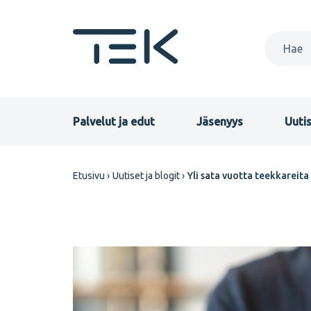
Hyppää
pääsisältöön
Primary
Palvelut ja edut
Jäsenyys
Uutis
menu
Murupolku
Etusivu
Uutiset ja blogit
Yli sata vuotta teekkareita
FI