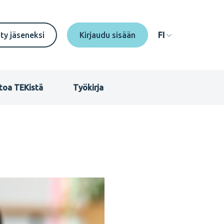
econdary
ity jäseneksi
FI
enu
I
toa TEKistä
Työkirja