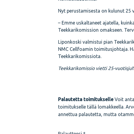
Nyt perustamisesta on kulunut 25 vu
– Emme uskaltaneet ajatella, kuinka
Teekkarikomission omakseen. Terveis
Liponkoski valmistui pian Teekkari
NMC Cellfoamin toimitusjohtaja. Hä
Teekkarikomissiota.
Teekkarikomissio vietti 25-vuotisjuh
Palautetta toimitukselle
Voit anta
toimitukselle tällä lomakkeella. Ar
annettua palautetta, mutta otamm
Palautteesi