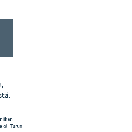
o
e,
stä.
niikan
e oli Turun