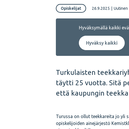
Opiskelijat
26.9.2025
|
Uutinen
Hyväksymällä kaikki eväs
Hyväksy kaikki
Turkulaisten teekkariy
täytti 25 vuotta. Sitä 
että kaupungin teekkari
Turussa on ollut teekkareita jo yl
opiskelijoiden ainejärjestö Kemist