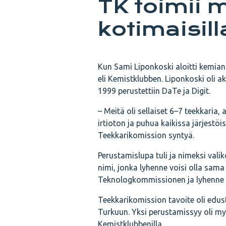
TK toimii 
kotimaisill
Kun Sami Liponkoski aloitti kemian
eli Kemistklubben. Liponkoski oli 
1999 perustettiin DaTe ja Digit.
– Meitä oli sellaiset 6–7 teekkaria,
irtioton ja puhua kaikissa järjestö
Teekkarikomission syntyä.
Perustamislupa tuli ja nimeksi val
nimi, jonka lyhenne voisi olla sama
Teknologkommissionen ja lyhenne o
Teekkarikomission tavoite oli edust
Turkuun. Yksi perustamissyy oli myö
Kemistklubbenilla.