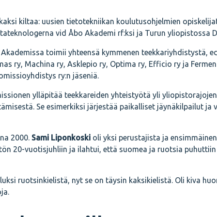
ksi kiltaa: uusien tietotekniikan koulutusohjelmien opiskelija
ateknologerna vid Åbo Akademi rf:ksi ja Turun yliopistossa Dig
 Akademissa toimii yhteensä kymmenen teekkariyhdistystä, ed
as ry, Machina ry, Asklepio ry, Optima ry, Efficio ry ja Fermen
omissioyhdistys ry:n jäseniä.
ionen ylläpitää teekkareiden yhteistyötä yli yliopistorajojen
tämisestä. Se esimerkiksi järjestää paikalliset jäynäkilpailut ja
nna 2000.
Sami Liponkoski
oli yksi perustajista ja ensimmäinen
ön 20-vuotisjuhliin ja ilahtui, että suomea ja ruotsia puhuttiin 
luksi ruotsinkielistä, nyt se on täysin kaksikielistä. Oli kiva hu
ja.