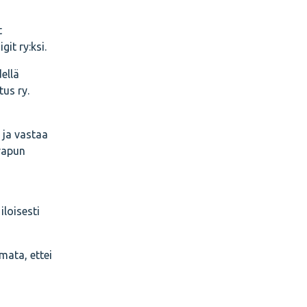
t
it ry:ksi.
ellä
tus ry.
 ja vastaa
 vapun
iloisesti
omata, ettei