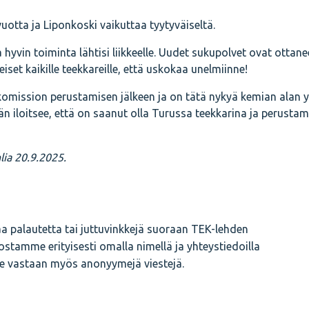
otta ja Liponkoski vaikuttaa tyytyväiseltä.
 hyvin toiminta lähtisi liikkeelle. Uudet sukupolvet ovat ottane
et kaikille teekkareille, että uskokaa unelmiinne!
komission perustamisen jälkeen ja on tätä nykyä kemian alan y
n iloitsee, että on saanut olla Turussa teekkarina ja perusta
lia 20.9.2025.
a palautetta tai juttuvinkkejä suoraan TEK-lehden
vostamme erityisesti omalla nimellä ja yhteystiedoilla
e vastaan myös anonyymejä viestejä.