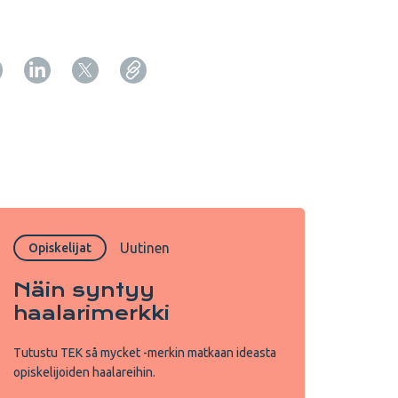
Copy URL from below
Sulje
Uutinen
Opiskelijat
Näin syntyy
haalarimerkki
Tutustu TEK så mycket -merkin matkaan ideasta
opiskelijoiden haalareihin.