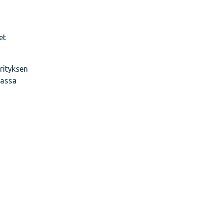
et
rityksen
massa