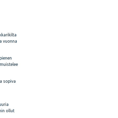
karikilta
na vuonna
 pienen
 muistelee
oa sopiva
uuria
in ollut