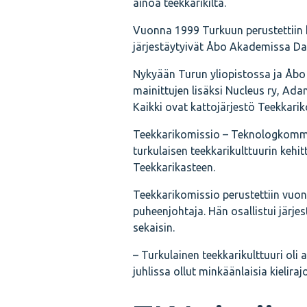
ainoa teekkarikilta.
Vuonna 1999 Turkuun perustettiin ka
järjestäytyivät Åbo Akademissa Dat
Nykyään Turun yliopistossa ja Åbo
mainittujen lisäksi Nucleus ry, Adam
Kaikki ovat kattojärjestö Teekkarik
Teekkarikomissio – Teknologkommiss
turkulaisen teekkarikulttuurin kehit
Teekkarikasteen.
Teekkarikomissio perustettiin vuo
puheenjohtaja. Hän osallistui järjest
sekaisin.
– Turkulainen teekkarikulttuuri oli a
juhlissa ollut minkäänlaisia kielirajo