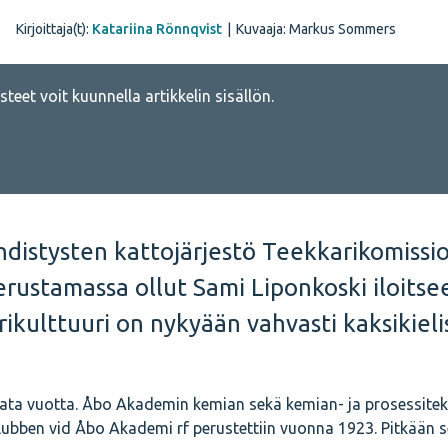
Kirjoittaja(t):
Katariina Rönnqvist
|
Kuvaaja: Markus Sommers
teet voit kuunnella artikkelin sisällön.
hdistysten kattojärjestö Teekkarikomissi
perustamassa ollut Sami Liponkoski iloitse
kulttuuri on nykyään vahvasti kaksikieli
i sata vuotta. Åbo Akademin kemian sekä kemian- ja prosessitek
klubben vid Åbo Akademi rf perustettiin vuonna 1923. Pitkään s