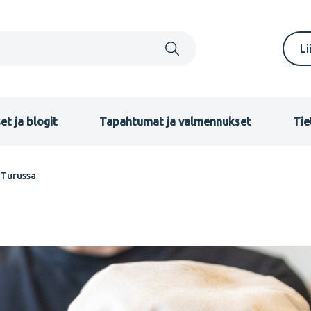
S
Li
m
F
et ja blogit
Tapahtumat ja valmennukset
Tie
 Turussa