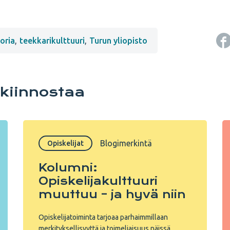
toria
,
teekkarikulttuuri
,
Turun yliopisto
 kiinnostaa
Blogimerkintä
Opiskelijat
Kolumni:
Opiskelijakulttuuri
muuttuu – ja hyvä niin
Opiskelijatoiminta tarjoaa parhaimmillaan
merkityksellisyyttä ja toimeliaisuus näissä