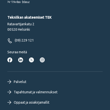
Me tekniikan takana
Tekniikan akateemiset TEK
Ratavartijankatu 2
00520 Helsinki
(09) 229 121
Seuraa meitä
Footer
Palvelut
primary
Tapahtumat ja valmennukset
Oppaat ja asiakirjamallit
menu