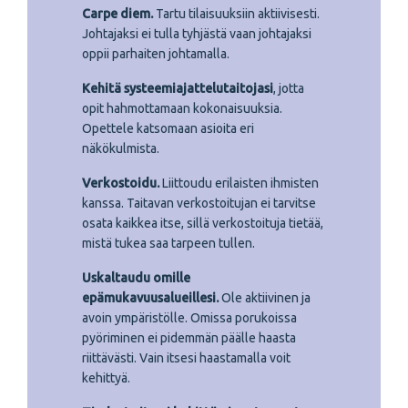
Carpe diem.
Tartu tilaisuuksiin aktiivisesti.
Johtajaksi ei tulla tyhjästä vaan johtajaksi
oppii parhaiten johtamalla.
Kehitä systeemiajattelutaitojasi
, jotta
opit hahmottamaan kokonaisuuksia.
Opettele katsomaan asioita eri
näkökulmista.
Verkostoidu.
Liittoudu erilaisten ihmisten
kanssa. Taitavan verkostoitujan ei tarvitse
osata kaikkea itse, sillä verkostoituja tietää,
mistä tukea saa tarpeen tullen.
Uskaltaudu omille
epämukavuusalueillesi.
Ole aktiivinen ja
avoin ympäristölle. Omissa porukoissa
pyöriminen ei pidemmän päälle haasta
riittävästi. Vain itsesi haastamalla voit
kehittyä.