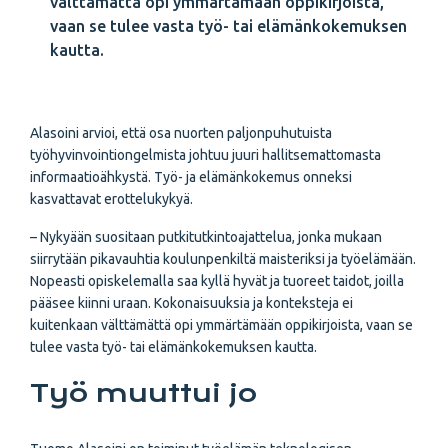
välttämättä opi ymmärtämään oppikirjoista,
vaan se tulee vasta työ- tai elämänkokemuksen
kautta.
Alasoini arvioi, että osa nuorten paljonpuhutuista
työhyvinvointiongelmista johtuu juuri hallitsemattomasta
informaatioähkystä. Työ- ja elämänkokemus onneksi
kasvattavat erottelukykyä.
– Nykyään suositaan putkitutkintoajattelua, jonka mukaan
siirrytään pikavauhtia koulunpenkiltä maisteriksi ja työelämään.
Nopeasti opiskelemalla saa kyllä hyvät ja tuoreet taidot, joilla
pääsee kiinni uraan. Kokonaisuuksia ja konteksteja ei
kuitenkaan välttämättä opi ymmärtämään oppikirjoista, vaan se
tulee vasta työ- tai elämänkokemuksen kautta.
Työ muuttui jo