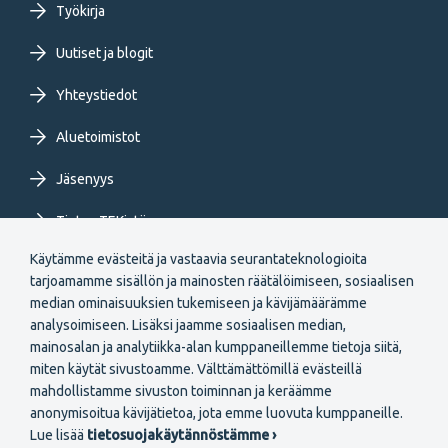
Työkirja
FI
Uutiset ja blogit
Yhteystiedot
Aluetoimistot
Jäsenyys
Tietoa TEKistä
Käytämme evästeitä ja vastaavia seurantateknologioita
Extranet
tarjoamamme sisällön ja mainosten räätälöimiseen, sosiaalisen
median ominaisuuksien tukemiseen ja kävijämäärämme
analysoimiseen. Lisäksi jaamme sosiaalisen median,
mainosalan ja analytiikka-alan kumppaneillemme tietoja siitä,
miten käytät sivustoamme. Välttämättömillä evästeillä
mahdollistamme sivuston toiminnan ja keräämme
Secondary
anonymisoitua kävijätietoa, jota emme luovuta kumppaneille.
Liity jäseneksi
Lue lisää
tietosuojakäytännöstämme ›