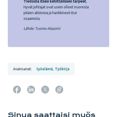
Tiedosta itsesi kehittämisen tarpeet.
Hyvät johtajat ovat usein olleet nuoresta
pitäen aktiivisia ja hankkineet itse
osaamista.
Lähde: Tuomo Alasoini
Avainsanat:
työelämä
,
Työkirja
Copy URL from below
Sinua saattaisi myös