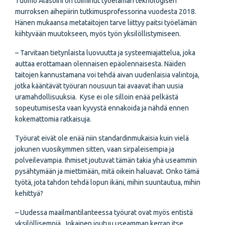
Tuomo Alasoini on toiminut työelämän teknologisen
murroksen aihepiirin tutkimusprofessorina vuodesta 2018.
Hänen mukaansa metataitojen tarve liittyy paitsi työelämän
kiihtyvään muutokseen, myös työn yksilöllistymiseen.
– Tarvitaan tietynlaista luovuutta ja systeemiajattelua, joka
auttaa erottamaan olennaisen epäolennaisesta. Näiden
taitojen kannustamana voi tehdä aivan uudenlaisia valintoja,
jotka kääntävät työuran nousuun tai avaavat ihan uusia
uramahdollisuuksia. Kyse ei ole silloin enää pelkästä
sopeutumisesta vaan kyvystä ennakoida ja nähdä ennen
kokemattomia ratkaisuja.
Työurat eivät ole enää niin standardinmukaisia kuin vielä
jokunen vuosikymmen sitten, vaan sirpaleisempia ja
polveilevampia. Ihmiset joutuvat tämän takia yhä useammin
pysähtymään ja miettimään, mitä oikein haluavat. Onko tämä
työtä, jota tahdon tehdä lopun ikäni, mihin suuntautua, mihin
kehittyä?
– Uudessa maailmantilanteessa työurat ovat myös entistä
yksilöllisempiä. Jokainen joutuu useamman kerran itse