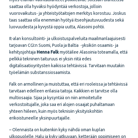
saattaa olla hyväksi hyödyntää verkostoja, jolloin
vuorovaikutus- ja yhteistyötaitojen merkitys korostuu. Joskus
taas saattaa olla enemmän hyötyä itseohjautuvuudesta sekä
luovuudesta ja kyvystä oppia uutta, Alasoini pohtii.
It-alan konsultointi- ja ulkoistuspalveluita maailmanlaajuisesti
tarjoavan CGI:n Suomi, Puola ja Baltia -yksikön osaamis- ja
kehitysjohtaja
Henna Falk
myötäilee Alasoinia toteamalla, että
pelkkä tekninen taituruus ei yksin riitä edes
digitalisaatioyritysten kaikissa tehtävissä. Tarvitaan muutakin
työelämän substanssiosaamista.
Falk on armollinen ja muistuttaa, että eri rooleissa ja tehtävissä
tarvitaan edelleen erilaisia taitoja. Kaikkien ei tarvitse olla
multiosaajia. Sijaa ja kysyntää on niin armoitetulle
verkostoitujalle, joka saa eri alojen osaajat puhaltamaan
yhteen hiileen, kuin myös teknisiin yksityiskohtiin
erikoistuneelle yksinpuurtajalle.
– Olennaista on kuitenkin kyky nähdä oman kuplan
ulkopuolelle. Halu ja kyky jatkuvaan, ketterään oppimiseen on