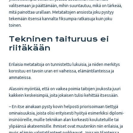
valitsemaan ja päättämään, mihin suuntautuu, mikä on tärkeää,
mitä painottaa urallaan. Metataitojen ansiosta joku pystyy
tekemään itsensä kannalta fiksumpia ratkaisuja kuin joku
toinen.
Tekninen taituruus ei
riitäkään
Erilaisia metataitoja on tunnistettu lukuisia, ja niiden merkitys
korostuu eri tavoin uran eri vaiheissa, elämäntilanteissa ja
ammateissa.
Alasoini myöntää, että on vaikea poimia taitojen joukosta juuri
kaikkein keskeisimpiä, joita jokaisen tulisi kehittää itsessään.
– En itse ainakaan pysty kovin helposti priorisoimaan tiettyjä
ominaisuuksia, joista olisi erityisesti hyötyä esimerkiksi diplomi-
insinööreille, muille tekniikan alan korkeasti koulutetuille tai
ylipäänsä akateemisille. Ihmiset ovat muutenkin niin erilaisia, ja
myös elämän valintatilanteet poikkeavat. Joissain tilanteissa