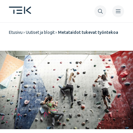
Hyppää
pääsisältöön
Murupolku
Etusivu
Uutiset ja blogit
Metataidot tukevat työntekoa