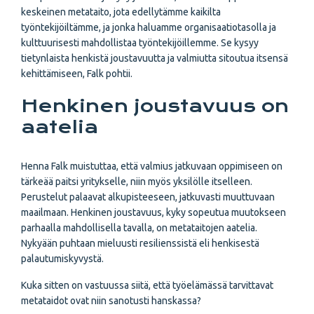
keskeinen metataito, jota edellytämme kaikilta
työntekijöiltämme, ja jonka haluamme organisaatiotasolla ja
kulttuurisesti mahdollistaa työntekijöillemme. Se kysyy
tietynlaista henkistä joustavuutta ja valmiutta sitoutua itsensä
kehittämiseen, Falk pohtii.
Henkinen joustavuus on
aatelia
Henna Falk muistuttaa, että valmius jatkuvaan oppimiseen on
tärkeää paitsi yritykselle, niin myös yksilölle itselleen.
Perustelut palaavat alkupisteeseen, jatkuvasti muuttuvaan
maailmaan. Henkinen joustavuus, kyky sopeutua muutokseen
parhaalla mahdollisella tavalla, on metataitojen aatelia.
Nykyään puhtaan mieluusti resilienssistä eli henkisestä
palautumiskyvystä.
Kuka sitten on vastuussa siitä, että työelämässä tarvittavat
metataidot ovat niin sanotusti hanskassa?