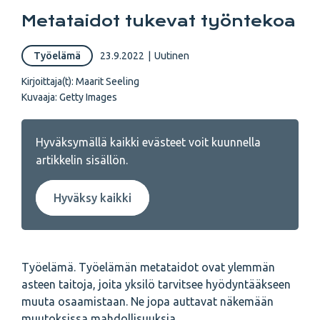
Metataidot tukevat työntekoa
Työelämä
23.9.2022
|
Uutinen
Kirjoittaja(t):
Maarit Seeling
Kuvaaja: Getty Images
Hyväksymällä kaikki evästeet voit kuunnella
artikkelin sisällön.
Hyväksy kaikki
Työelämä. Työelämän metataidot ovat ylemmän
asteen taitoja, joita yksilö tarvitsee hyödyntääkseen
muuta osaamistaan. Ne jopa auttavat näkemään
muutoksissa mahdollisuuksia.