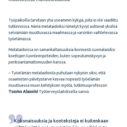
Työpaikoilla tarvitaan yhä useammin kykyjä, joita ei ole vaadittu
tutkinnossa. Nämä metataidoiksi nimetyt kyvyt auttavat yksilöä
selviämään muuttuvassa maailmassa ja varsinkin vaihtelevassa
työelämässä.
Metataidoissa on samankaltaisuuksia ikonisesti suomalaisiksi
koettujen luonteenpirteiden, kuten sopeutumiskyvyn ja
periksiantamattomuuden kanssa.
– Työelämän metataidoista puhutaan nykyisin siksi, että
osaamisten päivitystarve kasvaa nopeasti työelämän
muuttuessa muun kehityksen myötä, tutkimusprofessori
Tuomo Alasoini
Työterveyslaitokselta sanoo.
Kokonaisuuksia ja konteksteja ei kuitenkaan