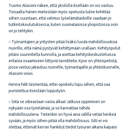
Tuomo Alasoini näkee, että yksilöllä itsellään on iso vastuu.
Toisaalta hänen mielestään myös opetusta tulee kehittää
siihen suuntaan, että valmius työelämätaidoille saadaan jo
tutkintokoulutuksessa, kuten suomalaisissa yliopistoissa osin
on jo tehtykin.
– Työnantajien ja yritysten pitää lisäksi luoda mahdollisuuksia
nuorille, että nämä pystyvät kehittymään urallaan. Kehityspolut
pitäisi suunnitella kunnolla, ja asettaa kehityskeskusteluissa
erilaisia osaamiseen liittyviä tavoitteita. Kyse on yhteispelistä,
jossa vastuu jakautuu nuorelle, työnantajalle ja yhteiskunnalle,
Alasoini visioi.
Henna Falk täsmentää, ettei opiskelu lopu siihen, että saa
puristettua itsestään lopputyön.
– Siitä se oikeastaan vasta alkaa! Jatkuva oppiminen on
nykyään osa työelämää, ja se kannattaa nähdä
mahdollisuutena. Tietenkin on hyvä aina välillä vetää henkeä
syvään, ja myös siihen pitää olla mahdollisuus. Silti ei voi
olettaa, etteivät kerran hankitut tiedot työuran aikana kaipaisi