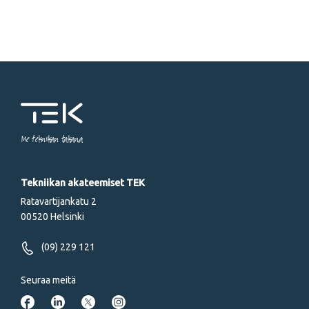
Me tekniikan takana
Tekniikan akateemiset TEK
Ratavartijankatu 2
00520 Helsinki
(09) 229 121
Seuraa meitä