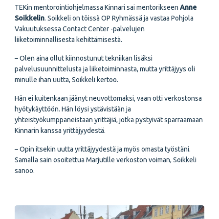
TEKin mentorointiohjelmassa Kinnari sai mentorikseen
Anne
Soikkelin
. Soikkeli on töissä OP Ryhmässä ja vastaa Pohjola
Vakuutuksessa Contact Center -palvelujen
liiketoiminnallisesta kehittämisestä.
– Olen aina ollut kiinnostunut tekniikan lisäksi
palvelusuunnittelusta ja liiketoiminnasta, mutta yrittäjyys oli
minulle ihan uutta, Soikkeli kertoo.
Hän ei kuitenkaan jäänyt neuvottomaksi, vaan otti verkostonsa
hyötykäyttöön. Hän löysi ystävistään ja
yhteistyökumppaneistaan yrittäjiä, jotka pystyivät sparraamaan
Kinnarin kanssa yrittäjyydestä.
– Opin itsekin uutta yrittäjyydestä ja myös omasta työstäni.
Samalla sain osoitettua Marjutille verkoston voiman, Soikkeli
sanoo.