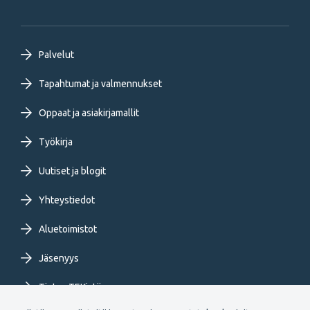
Footer
Palvelut
primary
Tapahtumat ja valmennukset
Oppaat ja asiakirjamallit
menu
Työkirja
FI
Uutiset ja blogit
Yhteystiedot
Aluetoimistot
Jäsenyys
Tietoa TEKistä