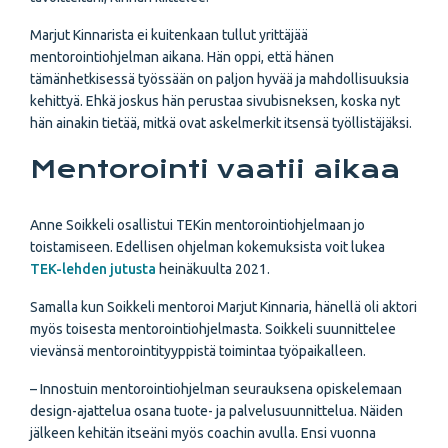
Marjut Kinnarista ei kuitenkaan tullut yrittäjää
mentorointiohjelman aikana. Hän oppi, että hänen
tämänhetkisessä työssään on paljon hyvää ja mahdollisuuksia
kehittyä. Ehkä joskus hän perustaa sivubisneksen, koska nyt
hän ainakin tietää, mitkä ovat askelmerkit itsensä työllistäjäksi.
Mentorointi vaatii aikaa
Anne Soikkeli osallistui TEKin mentorointiohjelmaan jo
toistamiseen. Edellisen ohjelman kokemuksista voit lukea
TEK-lehden jutusta
heinäkuulta 2021.
Samalla kun Soikkeli mentoroi Marjut Kinnaria, hänellä oli aktori
myös toisesta mentorointiohjelmasta. Soikkeli suunnittelee
vievänsä mentorointityyppistä toimintaa työpaikalleen.
– Innostuin mentorointiohjelman seurauksena opiskelemaan
design-ajattelua osana tuote- ja palvelusuunnittelua. Näiden
jälkeen kehitän itseäni myös coachin avulla. Ensi vuonna