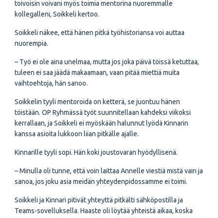
toivoisin voivani myös toimia mentorina nuoremmalle
kollegalleni, Soikkeli kertoo.
Soikkeli näkee, että hänen pitkä työhistoriansa voi auttaa
nuorempia.
– Työ ei ole aina unelmaa, mutta jos joka päivä töissä ketuttaa,
tuleen ei saa jäädä makaamaan, vaan pitää miettiä muita
vaihtoehtoja, hän sanoo.
Soikkelin tyyli mentoroida on ketterä, se juontuu hänen
töistään. OP Ryhmässä työt suunnitellaan kahdeksi viikoksi
kerrallaan, ja Soikkeli ei myöskään halunnut lyödä Kinnarin
kanssa asioita lukkoon liian pitkälle ajalle.
Kinnarille tyyli sopi. Hän koki joustovaran hyödyllisenä.
– Minulla oli tunne, että voin laittaa Annelle viestiä mistä vain ja
sanoa, jos joku asia meidän yhteydenpidossamme ei toimi.
Soikkeli ja Kinnari pitivät yhteyttä pitkälti sähköpostilla ja
Teams-sovelluksella. Haaste oli löytää yhteistä aikaa, koska