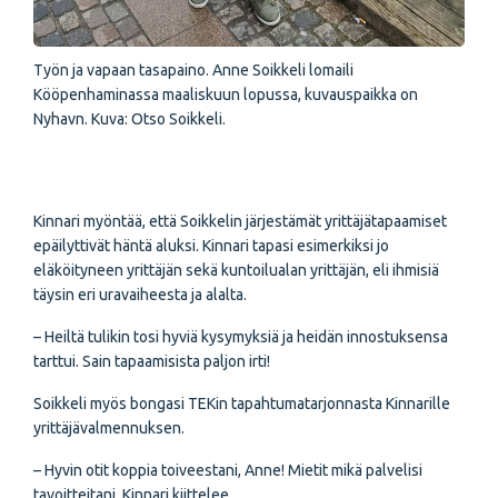
Työn ja vapaan tasapaino. Anne Soikkeli lomaili
Kööpenhaminassa maaliskuun lopussa, kuvauspaikka on
Nyhavn. Kuva: Otso Soikkeli.
Kinnari myöntää, että Soikkelin järjestämät yrittäjätapaamiset
epäilyttivät häntä aluksi. Kinnari tapasi esimerkiksi jo
eläköityneen yrittäjän sekä kuntoilualan yrittäjän, eli ihmisiä
täysin eri uravaiheesta ja alalta.
– Heiltä tulikin tosi hyviä kysymyksiä ja heidän innostuksensa
tarttui. Sain tapaamisista paljon irti!
Soikkeli myös bongasi TEKin tapahtumatarjonnasta Kinnarille
yrittäjävalmennuksen.
– Hyvin otit koppia toiveestani, Anne! Mietit mikä palvelisi
tavoitteitani, Kinnari kiittelee.