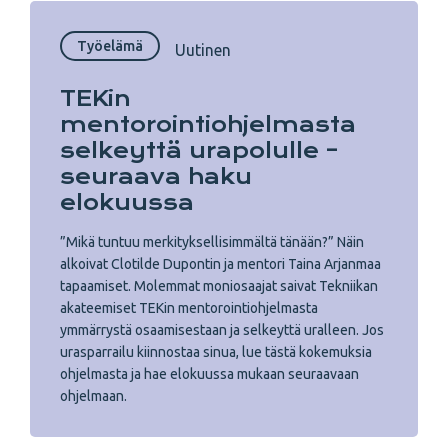
Työelämä
Uutinen
TEKin
mentorointiohjelmasta
selkeyttä urapolulle –
seuraava haku
elokuussa
”Mikä tuntuu merkityksellisimmältä tänään?” Näin
alkoivat Clotilde Dupontin ja mentori Taina Arjanmaa
tapaamiset. Molemmat moniosaajat saivat Tekniikan
akateemiset TEKin mentorointiohjelmasta
ymmärrystä osaamisestaan ja selkeyttä uralleen. Jos
urasparrailu kiinnostaa sinua, lue tästä kokemuksia
ohjelmasta ja hae elokuussa mukaan seuraavaan
ohjelmaan.