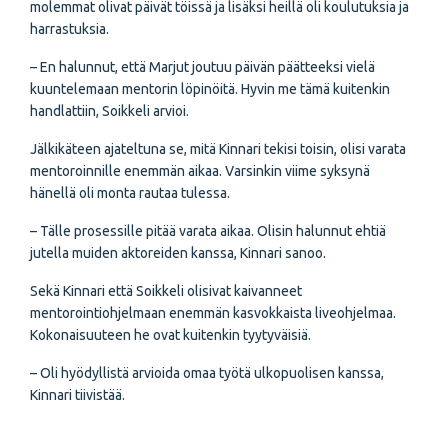
molemmat olivat päivät töissä ja lisäksi heillä oli koulutuksia ja
harrastuksia.
– En halunnut, että Marjut joutuu päivän päätteeksi vielä
kuuntelemaan mentorin löpinöitä. Hyvin me tämä kuitenkin
handlattiin, Soikkeli arvioi.
Jälkikäteen ajateltuna se, mitä Kinnari tekisi toisin, olisi varata
mentoroinnille enemmän aikaa. Varsinkin viime syksynä
hänellä oli monta rautaa tulessa.
– Tälle prosessille pitää varata aikaa. Olisin halunnut ehtiä
jutella muiden aktoreiden kanssa, Kinnari sanoo.
Sekä Kinnari että Soikkeli olisivat kaivanneet
mentorointiohjelmaan enemmän kasvokkaista liveohjelmaa.
Kokonaisuuteen he ovat kuitenkin tyytyväisiä.
– Oli hyödyllistä arvioida omaa työtä ulkopuolisen kanssa,
Kinnari tiivistää.