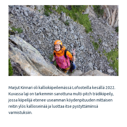
Marjut Kinnari oli kalliokiipeilemässä Lofooteilla kesällä 2022.
Kuvassa laji on tarkemmin sanottuna multi-pitch trädikiipeily,
jossa kiipeilijä etenee useamman köydenpituuden mittaisen
reitin ylös kallioseinää ja luottaa itse pystyttämiinsä
varmistuksiin.