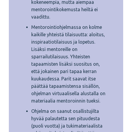
kokeneempia, mutta aiempaa
mentorointikokemusta heiltä ei
vaadittu.
Mentorointiohjelmassa on kolme
kaikille yhteistä tilaisuutta: aloitus,
inspiraatiotilaisuus ja lopetus.
Lisäksi mentoreille on
sparrailutilaisuus. Yhteisten
tapaamisten lisäksi suositus on,
että jokainen pari tapaa kerran
kuukaudessa. Parit saavat itse
päättää tapaamistensa sisällön,
ohjelman virtuaalisella alustalla on
materiaalia mentoroinnin tueksi.
Ohjelma on saanut osallistujilta
hyvää palautetta sen pituudesta
(puoli vuotta) ja tukimateriaalista