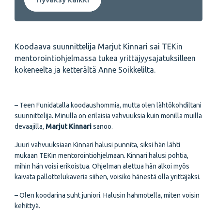
Koodaava suunnittelija Marjut Kinnari sai TEKin
mentorointiohjelmassa tukea yrittäjyysajatuksilleen
kokeneelta ja ketterältä Anne Soikkelilta.
– Teen Funidatalla koodaushommia, mutta olen lähtökohdiltani
suunnittelija. Minulla on erilaisia vahvuuksia kuin monilla muilla
devaajilla,
Marjut Kinnari
sanoo.
Juuri vahvuuksiaan Kinnari halusi punnita, siksi hän lähti
mukaan TEKin mentorointiohjelmaan. Kinnari halusi pohtia,
mihin hän voisi erikoistua. Ohjelman alettua hän alkoi myös
kaivata pallottelukaveria siihen, voisiko hänestä olla yrittäjäksi.
– Olen koodarina suht juniori. Halusin hahmotella, miten voisin
kehittyä.