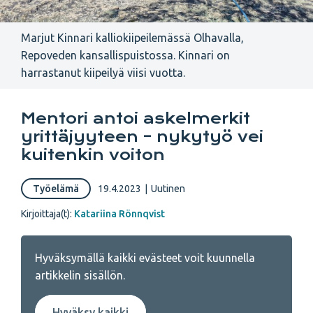
Marjut Kinnari kalliokiipeilemässä Olhavalla,
Repoveden kansallispuistossa. Kinnari on
harrastanut kiipeilyä viisi vuotta.
Mentori antoi askelmerkit
yrittäjyyteen – nykytyö vei
kuitenkin voiton
Työelämä
19.4.2023
|
Uutinen
Kirjoittaja(t):
Katariina Rönnqvist
Hyväksymällä kaikki evästeet voit kuunnella
artikkelin sisällön.
Hyväksy kaikki