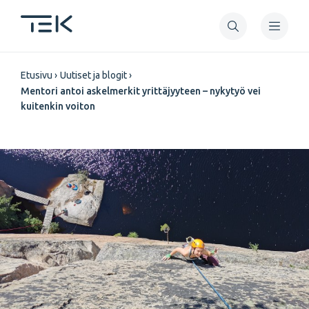
Hyppää
pääsisältöön
Murupolku
Etusivu
Uutiset ja blogit
Mentori antoi askelmerkit yrittäjyyteen – nykytyö vei
kuitenkin voiton