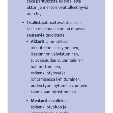
sekä parituksista eli siitä, että
aktori ja mentori ovat olleet hyviä
matcheja.
Osallistujat asettivat itselleen
tässä ohjelmassa muun muassa
seuraavia tavoitteita:
Aktorit
: ammatillisen
identiteetin selkeytyminen,
itsetunnon vahvistuminen,
tulevaisuuden suunnitelmien
hahmottaminen,
esihenkilötyössä ja
johtamisessa kehittyminen,
uuden työn löytäminen, uuteen
toimialaan tutustuminen
Mentorit
: oivalluksia
esihenkilötyöhön ja