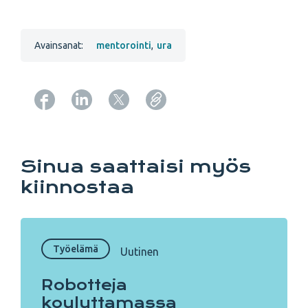
Avainsanat:
mentorointi
,
ura
Copy URL from below
Sinua saattaisi myös
kiinnostaa
Työelämä
Uutinen
Robotteja
kouluttamassa