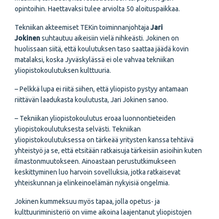
opintoihin. Haettavaksi tulee arviolta 50 aloituspaikkaa.
Tekniikan akteemiset TEKin toiminnanjohtaja
Jari
Jokinen
suhtautuu aikeisiin vielä nihkeästi. Jokinen on
huolissaan siitä, että koulutuksen taso saattaa jäädä kovin
matalaksi, koska Jyväskylässä ei ole vahvaa tekniikan
yliopistokoulutuksen kulttuuria.
– Pelkkä lupa ei riitä siihen, että yliopisto pystyy antamaan
riittävän laadukasta koulutusta, Jari Jokinen sanoo.
– Tekniikan yliopistokoulutus eroaa luonnontieteiden
yliopistokoulutuksesta selvästi. Tekniikan
yliopistokoulutuksessa on tärkeää yritysten kanssa tehtävä
yhteistyö ja se, että etsitään ratkaisuja tärkeisiin asioihin kuten
ilmastonmuutokseen. Ainoastaan perustutkimukseen
keskittyminen luo harvoin sovelluksia, jotka ratkaisevat
yhteiskunnan ja elinkeinoelämän nykyisiä ongelmia.
Jokinen kummeksuu myös tapaa, jolla opetus- ja
kulttuuriministeriö on viime aikoina laajentanut yliopistojen