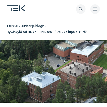
Hyppää
pääsisältöön
Murupolku
Etusivu
Uutiset ja blogit
Jyväskylä sai DI-koulutuksen – ”Pelkkä lupa ei riitä”