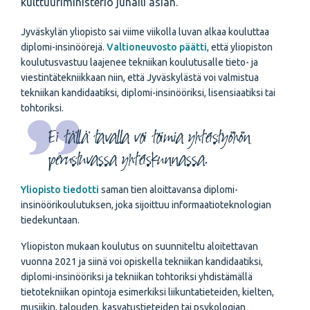
kulttuuriministeriö junaili asian.
Jyväskylän yliopisto sai viime viikolla luvan alkaa kouluttaa
diplomi-insinöörejä.
Valtioneuvosto päätti
, että yliopiston
koulutusvastuu laajenee tekniikan koulutusalle tieto- ja
viestintätekniikkaan niin, että Jyväskylästä voi valmistua
tekniikan kandidaatiksi, diplomi-insinööriksi, lisensiaatiksi tai
tohtoriksi.
Ei tällä tavalla voi toimia yhteistyöhön
perustuvassa yhteiskunnassa.
Yliopisto tiedotti
saman tien aloittavansa diplomi-
insinöörikoulutuksen, joka sijoittuu informaatioteknologian
tiedekuntaan.
Yliopiston mukaan koulutus on suunniteltu aloitettavan
vuonna 2021 ja siinä voi opiskella tekniikan kandidaatiksi,
diplomi-insinööriksi ja tekniikan tohtoriksi yhdistämällä
tietotekniikan opintoja esimerkiksi liikuntatieteiden, kielten,
musiikin, talouden, kasvatustieteiden tai psykologian