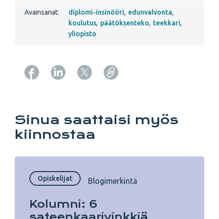
Avainsanat:
diplomi-insinööri
,
edunvalvonta
,
koulutus
,
päätöksenteko
,
teekkari
,
yliopisto
Copy URL from below
Sinua saattaisi myös
kiinnostaa
Opiskelijat
Blogimerkintä
Kolumni: 6
sateenkaarivinkkiä