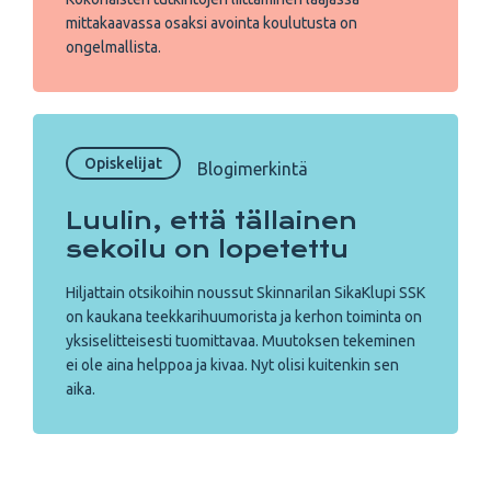
mittakaavassa osaksi avointa koulutusta on
ongelmallista.
Opiskelijat
Blogimerkintä
Luulin, että tällainen
sekoilu on lopetettu
Hiljattain otsikoihin noussut Skinnarilan SikaKlupi SSK
on kaukana teekkarihuumorista ja kerhon toiminta on
yksiselitteisesti tuomittavaa. Muutoksen tekeminen
ei ole aina helppoa ja kivaa. Nyt olisi kuitenkin sen
aika.