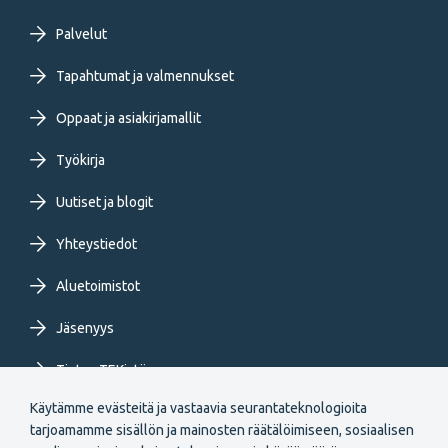
Footer
Palvelut
primary
Tapahtumat ja valmennukset
Oppaat ja asiakirjamallit
menu
Työkirja
FI
Uutiset ja blogit
Yhteystiedot
Aluetoimistot
Jäsenyys
Tietoa TEKistä
Käytämme evästeitä ja vastaavia seurantateknologioita
Extranet
tarjoamamme sisällön ja mainosten räätälöimiseen, sosiaalisen