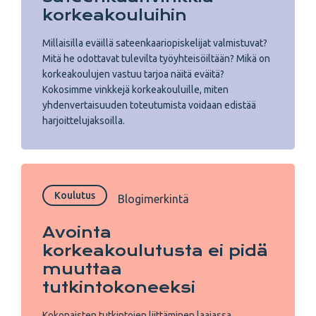
korkeakouluihin
Millaisilla eväillä sateenkaariopiskelijat valmistuvat?
Mitä he odottavat tulevilta työyhteisöiltään? Mikä on
korkeakoulujen vastuu tarjoa näitä eväitä?
Kokosimme vinkkejä korkeakouluille, miten
yhdenvertaisuuden toteutumista voidaan edistää
harjoittelujaksoilla.
Koulutus
Blogimerkintä
Avointa
korkeakoulutusta ei pidä
muuttaa
tutkintokoneeksi
Kokonaisten tutkintojen liittäminen laajassa