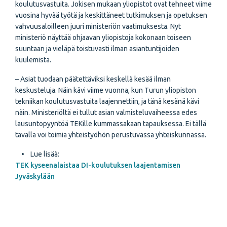
koulutusvastuita. Jokisen mukaan yliopistot ovat tehneet viime
vuosina hyvää työtä ja keskittäneet tutkimuksen ja opetuksen
vahvuusaloilleen juuri ministeriön vaatimuksesta. Nyt
ministeriö näyttää ohjaavan yliopistoja kokonaan toiseen
suuntaan ja vieläpä toistuvasti ilman asiantuntijoiden
kuulemista.
– Asiat tuodaan päätettäviksi keskellä kesää ilman
keskusteluja. Näin kävi viime vuonna, kun Turun yliopiston
tekniikan koulutusvastuita laajennettiin, ja tänä kesänä kävi
näin. Ministeriöltä ei tullut asian valmisteluvaiheessa edes
lausuntopyyntöä TEKille kummassakaan tapauksessa. Ei tällä
tavalla voi toimia yhteistyöhön perustuvassa yhteiskunnassa.
• Lue lisää:
TEK kyseenalaistaa DI-koulutuksen laajentamisen
Jyväskylään