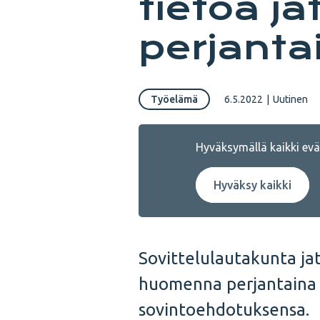
tietoa j
perjanta
Työelämä
6.5.2022
|
Uutinen
Hyväksymällä kaikki eväs
Hyväksy kaikki
Sovittelulautakunta ja
huomenna perjantaina a
sovintoehdotuksensa.