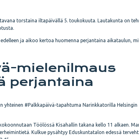
avana torstaina iltapäivällä 5. toukokuuta. Lautakunta on tehny
otusta.
 edelleen ja aikoo kertoa huomenna perjantaina aikataulun, mil
vä-mielenilmaus
ä perjantaina
tyn yhteinen #Palkkapäivä-tapahtuma Narinkkatorilla Helsingi
kokoonnutaan Töölössä Kisahallin takana kello 11 alkaen. Mar
nnerheimintietä. Kulkue pysähtyy Eduskuntatalon edessä terveh