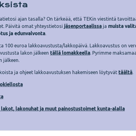
ksista
tietosi ajan tasalla? On tärkeää, että TEKin viestintä tavoitta
et. Päivitä omat yhteystietosi
jäsenportaalissa
ja
muista valit
otus ja edunvalvonta
.
 100 euroa lakkoavustusta/lakkopäivä. Lakkoavustus on vero
avustusta lakon jälkeen
tällä lomakkeella
. Pyrimme maksamaa
 jälkeen.
akoista ja ohjeet lakkoavustuksen hakemiseen löytyvät
täältä
.
tokiellosta
ta
lakot, lakonuhat ja muut painostustoimet kunta-alalla