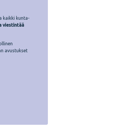
a kaikki kunta-
a viestintää
llinen
n avustukset