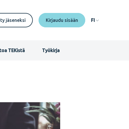
econdary
ity jäseneksi
FI
enu
I
toa TEKistä
Työkirja