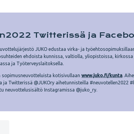
n2022 Twitterissä ja Faceb
euvottelujärjestö JUKO edustaa virka- ja työehtosopimuksillaa
suhteiden ehdoista kunnissa, valtiolla, yliopistoissa, kirkossa
iassa ja Työterveyslaitoksella.
 sopimusneuvotteluista kotisivullaan
www.juko.fi/kunta
. Aih
 ja Twitterissä @JUKOry aihetunnisteilla #neuvotellen2022 #
attu neuvottelusisältö Instagramissa @juko_ry.