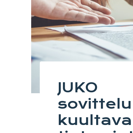
JUKO
sovittel
kuultava