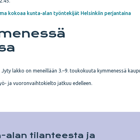
2.45.
a kokoaa kunta-alan työntekijät Helsinkiin perjantaina
mmenessä
sa
a Jyty lakko on meneillään 3.–9. toukokuuta kymmenessä kaup
ö- ja vuoronvaihtokielto jatkuu edelleen.
-alan tilanteesta ja