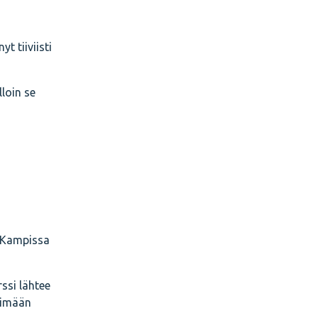
t tiiviisti
loin se
n Kampissa
ssi lähtee
timään