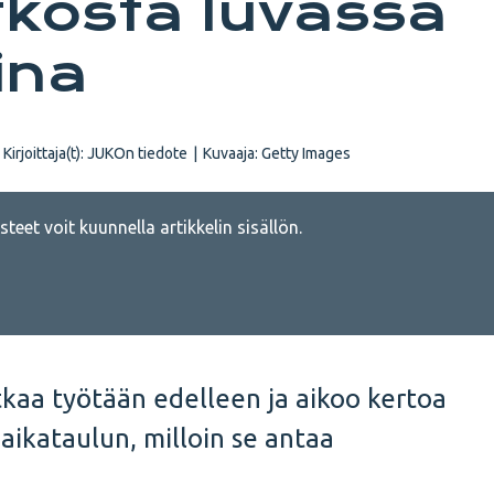
atkosta luvassa
ina
Kirjoittaja(t):
JUKOn tiedote
|
Kuvaaja: Getty Images
teet voit kuunnella artikkelin sisällön.
tkaa työtään edelleen ja aikoo kertoa
ikataulun, milloin se antaa