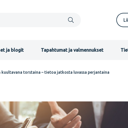
S
Li
m
F
et ja blogit
Tapahtumat ja valmennukset
Tie
kuultavana torstaina – tietoa jatkosta luvassa perjantaina