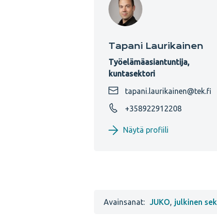
Tapani Laurikainen
Työelämäasiantuntija,
kuntasektori
tapani.laurikainen@tek.fi
+358922912208
Näytä profiili
Avainsanat:
JUKO
,
julkinen sek