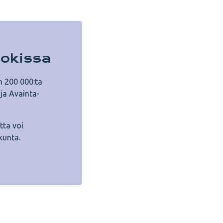
ookissa
n 200 000:ta
 ja Avainta-
etta voi
kunta.