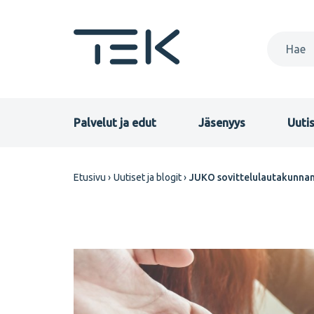
Hyppää
pääsisältöön
Primary
Palvelut ja edut
Jäsenyys
Uutis
menu
Murupolku
Etusivu
Uutiset ja blogit
JUKO sovittelulautakunnan 
FI