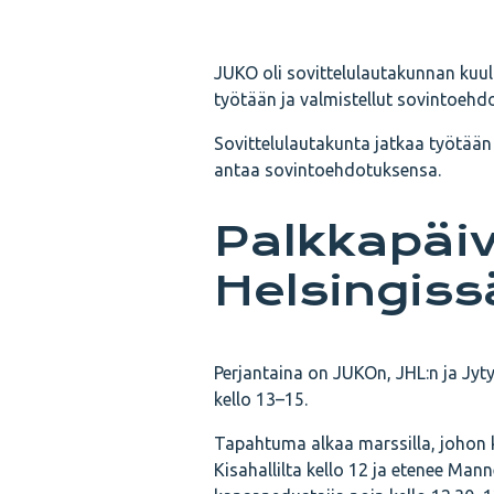
JUKO oli sovittelulautakunnan kuult
työtään ja valmistellut sovintoehd
Sovittelulautakunta jatkaa työtään
antaa sovintoehdotuksensa.
Palkkapäi
Helsingiss
Perjantaina on JUKOn, JHL:n ja Jy
kello 13–15.
Tapahtuma alkaa marssilla, johon 
Kisahallilta kello 12 ja etenee Ma