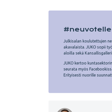
#neuvotelle
Julkisalan koulutettujen n
akavalaista. JUKO sopii työ
aloilla sekä Kansallisgaller
JUKO kertoo kuntasektorin
seurata myös Facebookissa
Erityisesti nuorille suunn