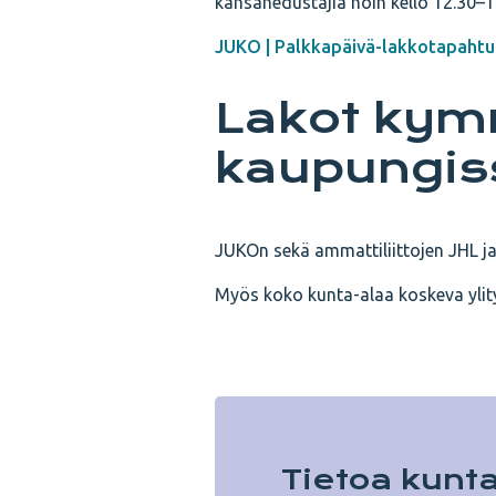
kansanedustajia noin kello 12.30–1
JUKO | Palkkapäivä-lakkotapahtum
Lakot ky
kaupungis
JUKOn sekä ammattiliittojen JHL j
Myös koko kunta-alaa koskeva ylity
Tietoa kunta