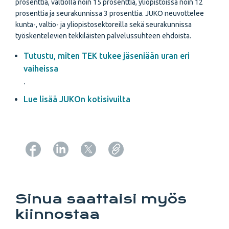
prosenttia, valtiolla noin 15 prosenttia, yliopistoissa noin 12
prosenttia ja seurakunnissa 3 prosenttia. JUKO neuvottelee
kunta-, valtio- ja yliopistosektoreilla sekä seurakunnissa
työskentelevien tekkiläisten palvelussuhteen ehdoista.
Tutustu, miten TEK tukee jäseniään uran eri
vaiheissa
.
Lue lisää JUKOn kotisivuilta
Copy URL from below
Sinua saattaisi myös
kiinnostaa