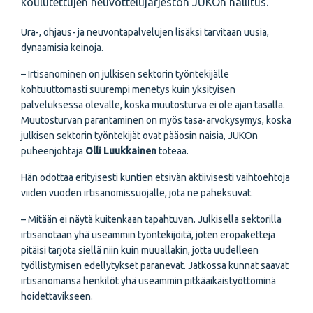
koulutettujen neuvottelujärjestön JUKOn hallitus.
Ura-, ohjaus- ja neuvontapalvelujen lisäksi tarvitaan uusia,
dynaamisia keinoja.
– Irtisanominen on julkisen sektorin työntekijälle
kohtuuttomasti suurempi menetys kuin yksityisen
palveluksessa olevalle, koska muutosturva ei ole ajan tasalla.
Muutosturvan parantaminen on myös tasa-arvokysymys, koska
julkisen sektorin työntekijät ovat pääosin naisia, JUKOn
puheenjohtaja
Olli Luukkainen
toteaa.
Hän odottaa erityisesti kuntien etsivän aktiivisesti vaihtoehtoja
viiden vuoden irtisanomissuojalle, jota ne paheksuvat.
– Mitään ei näytä kuitenkaan tapahtuvan. Julkisella sektorilla
irtisanotaan yhä useammin työntekijöitä, joten eropaketteja
pitäisi tarjota siellä niin kuin muuallakin, jotta uudelleen
työllistymisen edellytykset paranevat. Jatkossa kunnat saavat
irtisanomansa henkilöt yhä useammin pitkäaikaistyöttöminä
hoidettavikseen.