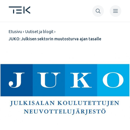
Hyppää
pääsisältöön
Murupolku
Etusivu
Uutiset ja blogit
JUKO: Julkisen sektorin muutosturva ajan tasalle