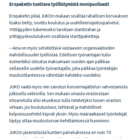
Eropaketin tuettava työllistymistä monipuolisesti
Eropaketin pitää JUKOn mukaan sisältää rahallisen korvauksen
lisäksi tietty, sovittu koulutus ja uudelleensijoituspalvelut.
Yrittäjyyden tukemiseksi tarvitaan starttirahan ja
yrittäjyyskoulutuksen sisältäviä starttipaketteja.
– Aina on myös selvitettävä vastaavien organisaatioiden
mahdollisuudet työllistää. Edellisen työnantajan tulisi
esimerkiksi sitoutua maksamaan vuoden ajan palkkaa
sellaiselle uudelle työnantajalle, joka palkkaa työntekijän
muutostilanteessa vähintään kahdeksi vuodeksi.
JUKO vaatii myös niin sanotun konserniajattelun vahvistamista
julkisella sektorilla. Sen mukaan omasta virastostaan
irtisanotulla olisi etuoikeus tulla nimitetyksi toisen viraston
virkaan, jos koulutustaso, tehtävät ja mahdolliset
kelpoisuusehdot käyvät yksiin. Myös määräaikaiset työntekijät
täytyy ottaa muutosturvan kehittämisessä huomioon.
JUKOn jäsenistöstä kuntien palveluksessa on noin 70