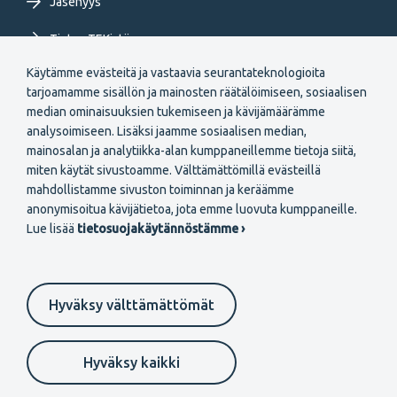
Jäsenyys
Tietoa TEKistä
Käytämme evästeitä ja vastaavia seurantateknologioita
Extranet
tarjoamamme sisällön ja mainosten räätälöimiseen, sosiaalisen
median ominaisuuksien tukemiseen ja kävijämäärämme
analysoimiseen. Lisäksi jaamme sosiaalisen median,
mainosalan ja analytiikka-alan kumppaneillemme tietoja siitä,
miten käytät sivustoamme. Välttämättömillä evästeillä
mahdollistamme sivuston toiminnan ja keräämme
Secondary
anonymisoitua kävijätietoa, jota emme luovuta kumppaneille.
Liity jäseneksi
Lue lisää
tietosuojakäytännöstämme ›
menu
FI
Hyväksy välttämättömät
Suomeksi
In English
På svenska
Footer
Evästeasetukset
Tietosuojaselosteet
Anna palautetta
Hyväksy kaikki
Ilmoituskanava
secondary