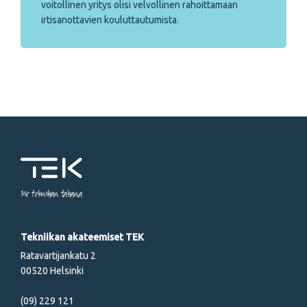
voitollinen yritys olisi velvollinen rahoittamaan
irtisanottavien kouluttautumista.
Me tekniikan takana
Tekniikan akateemiset TEK
Ratavartijankatu 2
00520 Helsinki
(09) 229 121