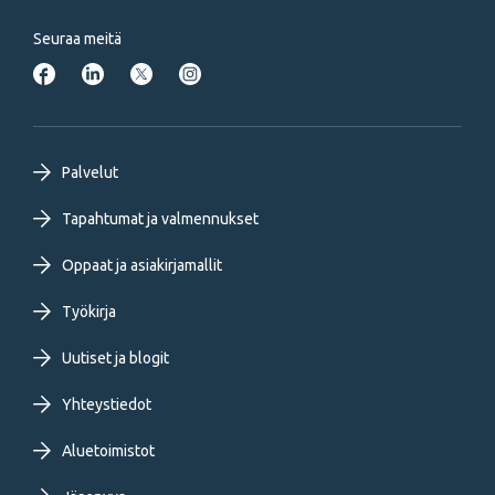
Seuraa meitä
Footer
Palvelut
primary
Tapahtumat ja valmennukset
Oppaat ja asiakirjamallit
menu
Työkirja
FI
Uutiset ja blogit
Yhteystiedot
Aluetoimistot