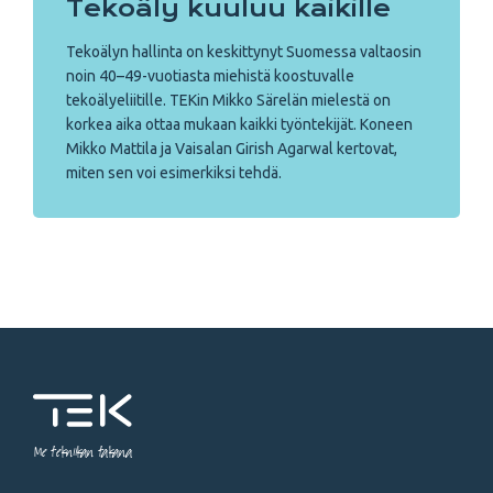
Tekoäly kuuluu kaikille
Tekoälyn hallinta on keskittynyt Suomessa valtaosin
noin 40–49-vuotiasta miehistä koostuvalle
tekoälyeliitille. TEKin Mikko Särelän mielestä on
korkea aika ottaa mukaan kaikki työntekijät. Koneen
Mikko Mattila ja Vaisalan Girish Agarwal kertovat,
miten sen voi esimerkiksi tehdä.
Me tekniikan takana