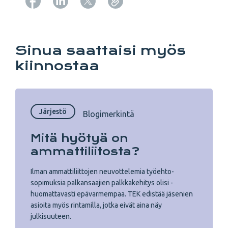
Copy URL from below
Sinua saattaisi myös
kiinnostaa
Järjestö
Blogimerkintä
Mitä hyötyä on
ammattiliitosta?
Ilman ammatti­liittojen ­neuvottelemia työehto­
sopimuksia palkansaajien palkka­kehitys olisi ­
huomattavasti epävarmempaa. TEK edistää jäsenien
asioita myös rintamilla, jotka eivät aina näy
julkisuuteen.