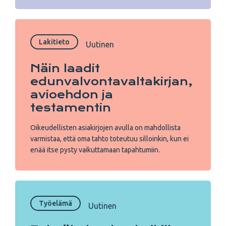
Lakitieto
Uutinen
Näin laadit
edunvalvonta­valtakirjan,
avioehdon ja
testamentin
Oikeudellisten asiakirjojen avulla on mahdollista
varmistaa, että oma tahto toteutuu silloinkin, kun ei
enää itse pysty vaikuttamaan tapahtumiin.
Työelämä
Uutinen