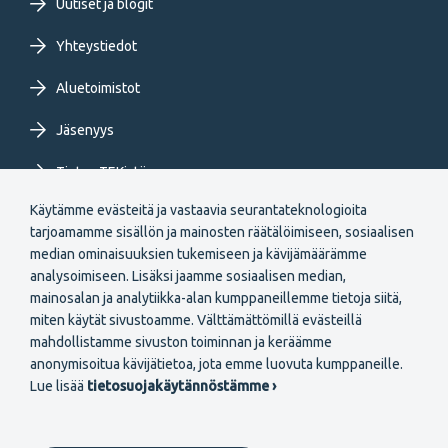
Uutiset ja blogit
Yhteystiedot
Aluetoimistot
Jäsenyys
Tietoa TEKistä
Käytämme evästeitä ja vastaavia seurantateknologioita
Extranet
tarjoamamme sisällön ja mainosten räätälöimiseen, sosiaalisen
median ominaisuuksien tukemiseen ja kävijämäärämme
analysoimiseen. Lisäksi jaamme sosiaalisen median,
mainosalan ja analytiikka-alan kumppaneillemme tietoja siitä,
miten käytät sivustoamme. Välttämättömillä evästeillä
mahdollistamme sivuston toiminnan ja keräämme
Secondary
anonymisoitua kävijätietoa, jota emme luovuta kumppaneille.
Liity jäseneksi
Lue lisää
tietosuojakäytännöstämme ›
menu