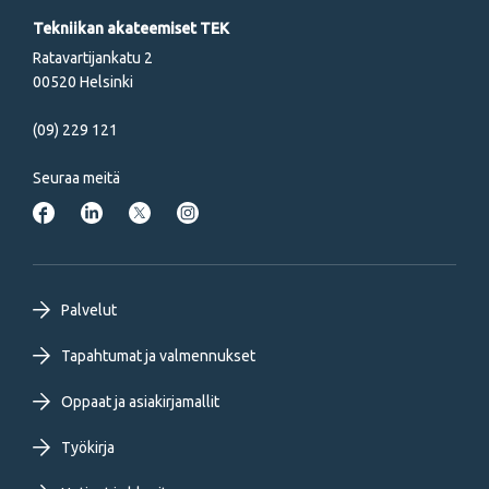
Tekniikan akateemiset TEK
Ratavartijankatu 2
00520 Helsinki
(09) 229 121
Seuraa meitä
Footer
Palvelut
primary
Tapahtumat ja valmennukset
Oppaat ja asiakirjamallit
menu
Työkirja
FI