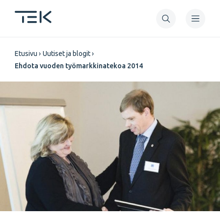
Hyppää
pääsisältöön
Murupolku
Etusivu
Uutiset ja blogit
Ehdota vuoden työmarkkinatekoa 2014