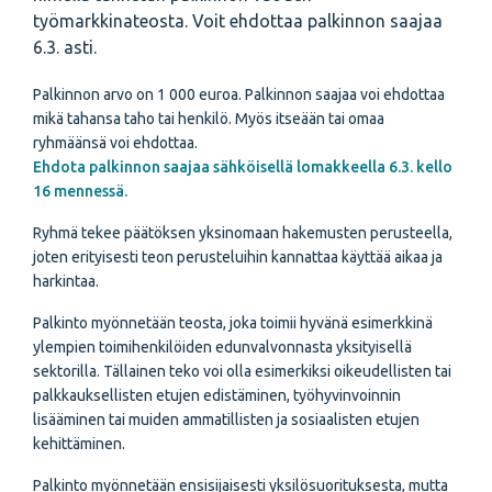
työmarkkinateosta. Voit ehdottaa palkinnon saajaa
6.3. asti.
Palkinnon arvo on 1 000 euroa. Palkinnon saajaa voi ehdottaa
mikä tahansa taho tai henkilö. Myös itseään tai omaa
ryhmäänsä voi ehdottaa.
Ehdota palkinnon saajaa sähköisellä lomakkeella 6.3. kello
16 mennessä.
Ryhmä tekee päätöksen yksinomaan hakemusten perusteella,
joten erityisesti teon perusteluihin kannattaa käyttää aikaa ja
harkintaa.
Palkinto myönnetään teosta, joka toimii hyvänä esimerkkinä
ylempien toimihenkilöiden edunvalvonnasta yksityisellä
sektorilla. Tällainen teko voi olla esimerkiksi oikeudellisten tai
palkkauksellisten etujen edistäminen, työhyvinvoinnin
lisääminen tai muiden ammatillisten ja sosiaalisten etujen
kehittäminen.
Palkinto myönnetään ensisijaisesti yksilösuorituksesta, mutta