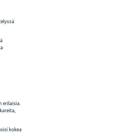
telyssä
ää
ta
erilaisia.
kareita,
oisi kokea