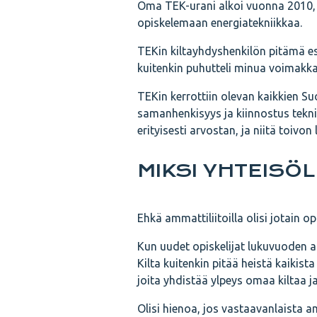
Oma TEK-urani alkoi vuonna 2010, k
opiskelemaan energiatekniikkaa.
TEKin kiltayhdyshenkilön pitämä esit
kuitenkin puhutteli minua voimakkaa
TEKin kerrottiin olevan kaikkien Su
samanhenkisyys ja kiinnostus tekniik
erityisesti arvostan, ja niitä toiv
MIKSI YHTEISÖL
Ehkä ammattiliitoilla olisi jotain o
Kun uudet opiskelijat lukuvuoden a
Kilta kuitenkin pitää heistä kaikist
joita yhdistää ylpeys omaa kiltaa j
Olisi hienoa, jos vastaavanlaista 