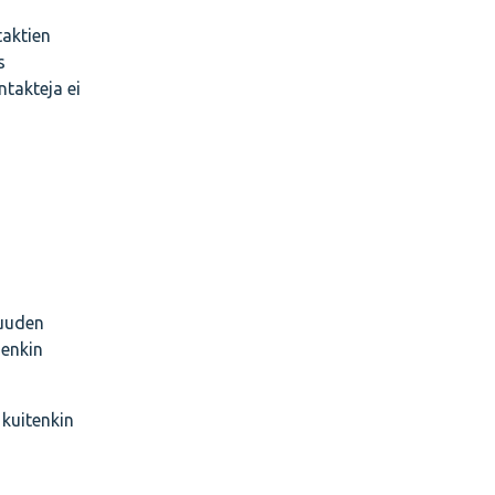
taktien
s
ntakteja ei
vuuden
jenkin
 kuitenkin