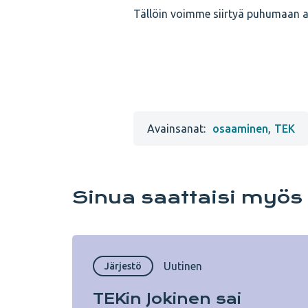
Tällöin voimme siirtyä puhumaan a
Avainsanat:
osaaminen
,
TEK
Sinua saattaisi myös
Uutinen
Järjestö
TEKin Jokinen sai