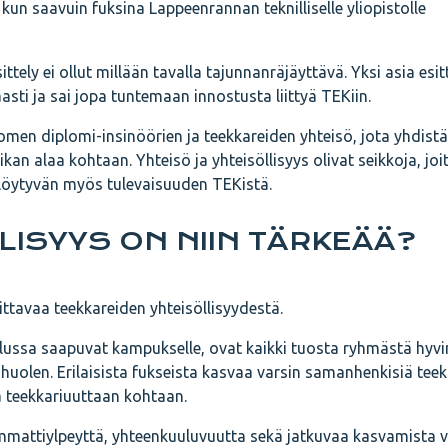
un saavuin fuksina Lappeenrannan teknilliselle yliopistolle
tely ei ollut millään tavalla tajunnanräjäyttävä. Yksi asia esit
sti ja sai jopa tuntemaan innostusta liittyä TEKiin.
omen diplomi-insinöörien ja teekkareiden yhteisö, jota yhdist
an alaa kohtaan. Yhteisö ja yhteisöllisyys olivat seikkoja, joi
on löytyvän myös tulevaisuuden TEKistä.
LISYYS ON NIIN TÄRKEÄÄ?
pittavaa teekkareiden yhteisöllisyydestä.
lussa saapuvat kampukselle, ovat kaikki tuosta ryhmästä hyvin 
a huolen. Erilaisista fukseista kasvaa varsin samanhenkisiä teek
a teekkariuuttaan kohtaan.
ammattiylpeyttä, yhteenkuuluvuutta sekä jatkuvaa kasvamista v