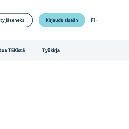
econdary
ity jäseneksi
FI
enu
I
toa TEKistä
Työkirja