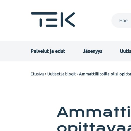
Hyppää
pääsisältöön
Primary
Palvelut ja edut
Jäsenyys
Uutis
menu
Murupolku
Etusivu
Uutiset ja blogit
Ammattiliitoilla olisi opit
FI
Ammattili
opittava