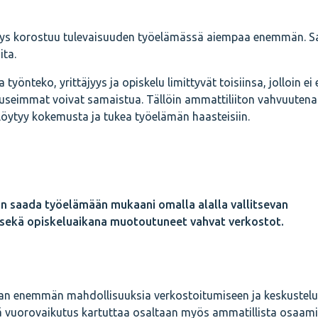
kitys korostuu tulevaisuuden työelämässä aiempaa enemmän. S
ita.
önteko, yrittäjyys ja opiskelu limittyvät toisiinsa, jolloin ei
 useimmat voivat samaistua. Tällöin ammattiliiton vahvuutena 
a löytyy kokemusta ja tukea työelämän haasteisiin.
sin saada työelämään mukaani omalla alalla vallitsevan
sekä opiskeluaikana muotoutuneet vahvat verkostot.
aan enemmän mahdollisuuksia verkostoitumiseen ja keskustel
mä vuorovaikutus kartuttaa osaltaan myös ammatillista osaami