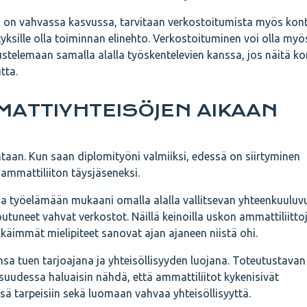
ys on vahvassa kasvussa, tarvitaan verkostoitumista myös kon
ityksille olla toiminnan elinehto. Verkostoituminen voi olla myö
ustelemaan samalla alalla työskentelevien kanssa, jos näitä ko
tta.
MATTIYHTEISÖJEN AIKAAN
aan. Kun saan diplomityöni valmiiksi, edessä on siirtyminen
 ammattiliiton täysjäseneksi.
ada työelämään mukaani omalla alalla vallitsevan yhteenkuulu
tuneet vahvat verkostot. Näillä keinoilla uskon ammattiliitto
käimmät mielipiteet sanovat ajan ajaneen niistä ohi.
nsa tuen tarjoajana ja yhteisöllisyyden luojana. Toteutustavan
suudessa haluaisin nähdä, että ammattiliitot kykenisivät
 tarpeisiin sekä luomaan vahvaa yhteisöllisyyttä.