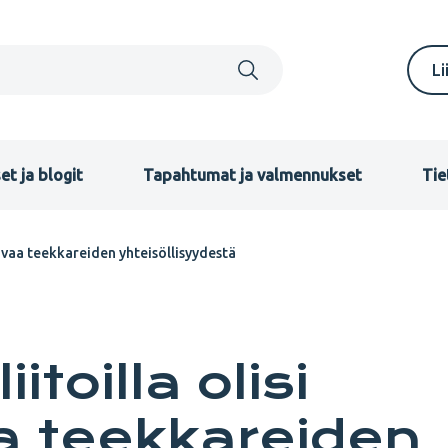
S
Li
m
F
et ja blogit
Tapahtumat ja valmennukset
Tie
tavaa teekkareiden yhteisöllisyydestä
itoilla olisi
a teekkareiden