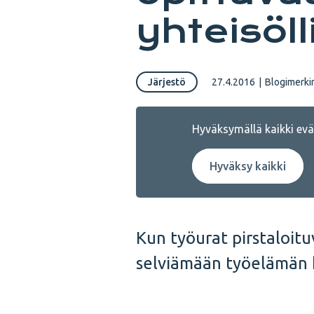
yhteisöl
Järjestö
27.4.2016
|
Blogimerki
Hyväksymällä kaikki eväs
Hyväksy kaikki
Kun työurat pirstaloit
selviämään työelämän h