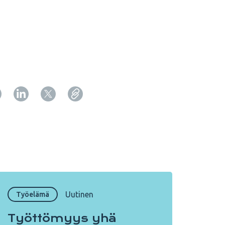
Copy URL from below
Sulje
Uutinen
Työelämä
Työttömyys yhä