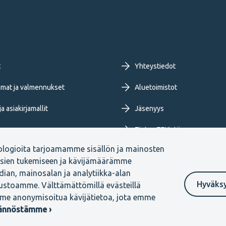
oter
t
Yhteystiedot
imary
mat ja valmennukset
Aluetoimistot
a asiakirjamallit
Jäsenyys
nu
Tietoa TEKistä
ologioita tarjoamamme sisällön ja mainosten
ja blogit
Extranet
ksien tukemiseen ja kävijämäärämme
ian, mainosalan ja analytiikka-alan
Hyväks
vustoamme. Välttämättömillä evästeillä
me anonymisoitua kävijätietoa, jota emme
Ilmoituskanava
tännöstämme ›