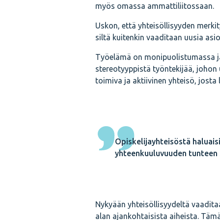
myös omassa ammattiliitossaan.
Uskon, että yhteisöllisyyden mer
siltä kuitenkin vaaditaan uusia asio
Työelämä on monipuolistumassa ja ty
stereotyyppistä työntekijää, johon
toimiva ja aktiivinen yhteisö, jost
Opiskelijayhteisöstä haluai
yhteenkuuluvuuden tunteen 
Nykyään yhteisöllisyydeltä vaadit
alan ajankohtaisista aiheista. Tä