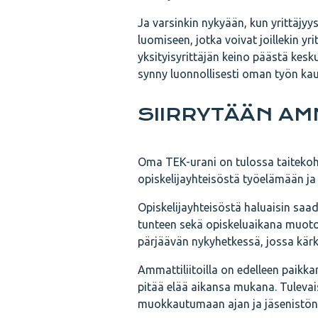
Ja varsinkin nykyään, kun yrittäjy
luomiseen, jotka voivat joillekin yr
yksityisyrittäjän keino päästä kesk
synny luonnollisesti oman työn kau
SIIRRYTÄÄN AM
Oma TEK-urani on tulossa taitekoht
opiskelijayhteisöstä työelämään ja
Opiskelijayhteisöstä haluaisin sa
tunteen sekä opiskeluaikana muotou
pärjäävän nykyhetkessä, jossa kärk
Ammattiliitoilla on edelleen paikka
pitää elää aikansa mukana. Tulevai
muokkautumaan ajan ja jäsenistönsä