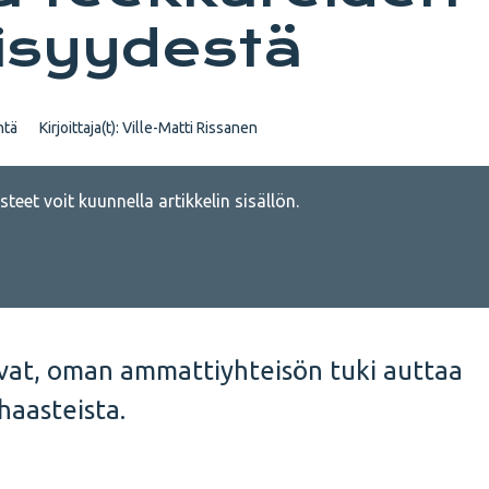
lisyydestä
ntä
Kirjoittaja(t):
Ville-Matti Rissanen
teet voit kuunnella artikkelin sisällön.
uvat, oman ammattiyhteisön tuki auttaa
aasteista.