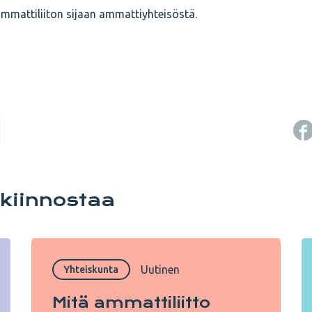
mmattiliiton sijaan ammattiyhteisöstä.
 kiinnostaa
Uutinen
Yhteiskunta
Mitä ammattiliitto