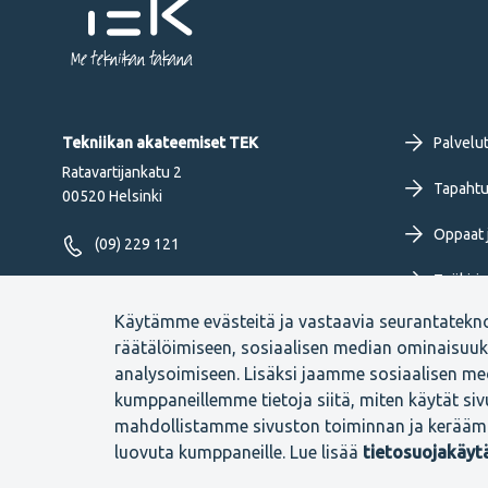
Me tekniikan takana
Fo
Tekniikan akateemiset TEK
Palvelu
Ratavartijankatu 2
pr
Tapahtu
00520 Helsinki
Oppaat j
me
(09) 229 121
Työkirja
FI
Seuraa meitä
Käytämme evästeitä ja vastaavia seurantatekn
Uutiset 
räätälöimiseen, sosiaalisen median ominaisuu
analysoimiseen. Lisäksi jaamme sosiaalisen med
kumppaneillemme tietoja siitä, miten käytät si
mahdollistamme sivuston toiminnan ja kerääm
Footer
Evästeasetukset
Tietosuojaselosteet
Anna palautetta
luovuta kumppaneille. Lue lisää
tietosuojakäy