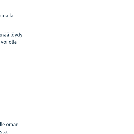
amalla
 enää löydy
voi olla
ulle oman
sta.