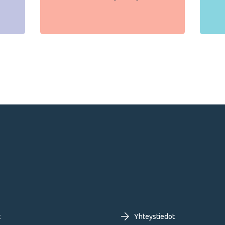
oter
t
Yhteystiedot