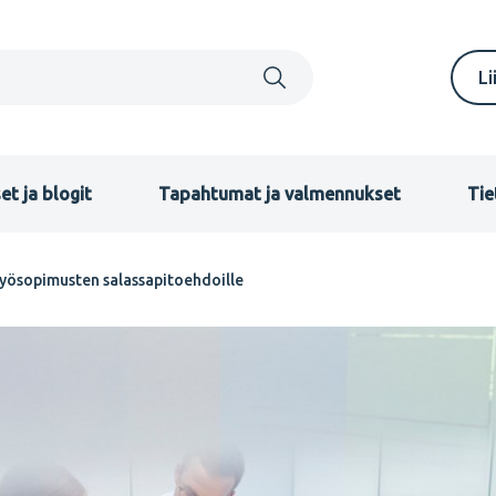
S
Li
m
F
et ja blogit
Tapahtumat ja valmennukset
Tie
työsopimusten salassapitoehdoille