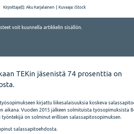
Kirjoittaja(t):
Aku Karjalainen
|
Kuvaaja:
iStock
teet voit kuunnella artikkelin sisällön.
aan TEKin jäsenistä 74 prosenttia on
osta.
 työsopimukseen kirjattu liikesalaisuuksia koskeva salassapito
en aikana. Vuoden 2015 jälkeen solmituista työsopimuksista 8
 työntekijä on solminut erillisen salassapitosopimuksen.
opinut salassapitoehdosta.