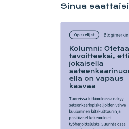
Sinua saattais
Blogimerkin
Opiskelijat
Kolumni: Oteta
tavoitteeksi, ett
jokaisella
sateenkaarinuo
ella on vapaus
kasvaa
Tuoreissa tutkimuksissa näkyy
sateenkaariopiskelijoiden vahva
kuuluminen kiltakulttuuriin ja
positiiviset kokemukset
työharjoitteluista. Suurinta osaa