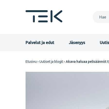
Hyppää
pääsisältöön
Primary
Palvelut ja edut
Jäsenyys
Uutis
menu
Murupolku
Etusivu
Uutiset ja blogit
Akava haluaa pelisäännöt 
FI