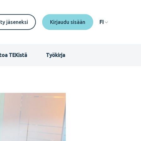
econdary
ity jäseneksi
FI
enu
I
toa TEKistä
Työkirja