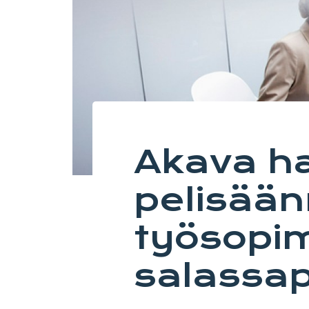
Akava h
pelisään
työsopi
salassap