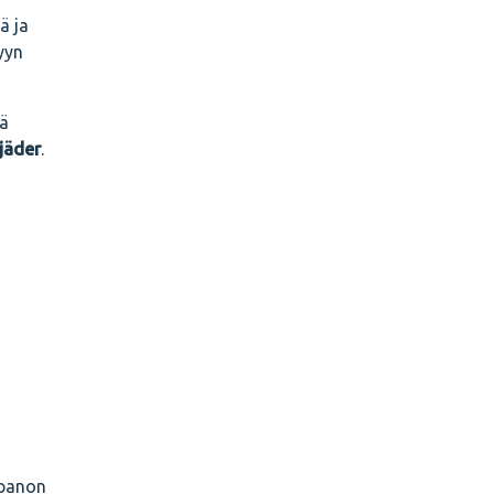
ä ja
yyn
eä
jäder
.
npanon