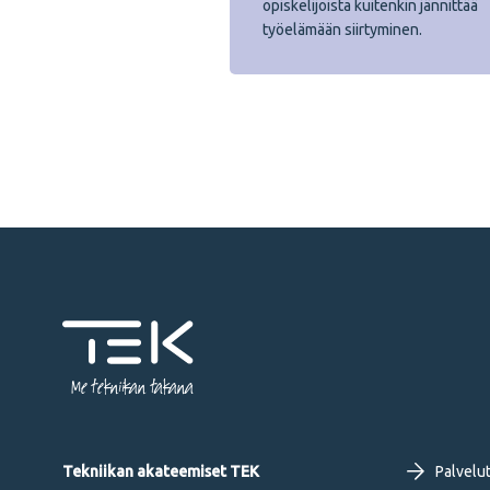
opiskelijoista kuitenkin jännittää
työelämään siirtyminen.
Me tekniikan takana
Fo
Tekniikan akateemiset TEK
Palvelu