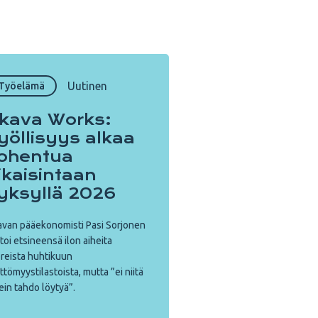
Uutinen
Työelämä
kava Works:
yöllisyys alkaa
ohentua
ikaisintaan
yksyllä 2026
van pääekonomisti Pasi Sorjonen
toi etsineensä ilon aiheita
reista huhtikuun
ttömyystilastoista, mutta ”ei niitä
ein tahdo löytyä”.