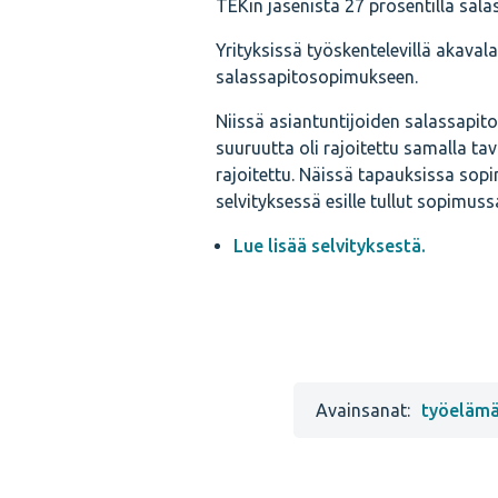
TEKin jäsenistä 27 prosentilla sal
Yrityksissä työskentelevillä akavala
salassapitosopimukseen.
Niissä asiantuntijoiden salassapit
suuruutta oli rajoitettu samalla t
rajoitettu. Näissä tapauksissa so
selvityksessä esille tullut sopimu
Lue lisää selvityksestä.
Avainsanat:
työeläm