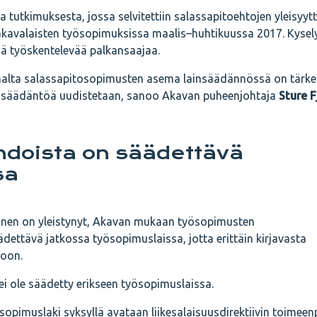
 tutkimuksesta, jossa selvitettiin salassapitoehtojen yleisyytt
en akavalaisten työsopimuksissa maalis–huhtikuussa 2017. Kysel
ssä työskentelevää palkansaajaa.
nnalta salassapitosopimusten asema lainsäädännössä on tärk
lainsäädäntöä uudistetaan, sanoo Akavan puheenjohtaja
Sture F
hdoista on säädettävä
sa
inen on yleistynyt, Akavan mukaan työsopimusten
dettävä jatkossa työsopimuslaissa, jotta erittäin kirjavasta
roon.
ei ole säädetty erikseen työsopimuslaissa.
opimuslaki syksyllä avataan liikesalaisuusdirektiivin toimee