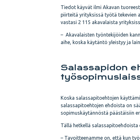
Tiedot käyvät ilmi Akavan tuoreesta
piirteitä yrityksissä työtä tekevi
vastasi 2 115 akavalaista yrityksi
– Akavalaisten työntekijöiden ka
aihe, koska käytäntö yleistyy ja 
Salassapidon e
työsopimuslais
Koska salassapitoehtojen käyttäm
salassapitoehtojen ehdoista on sää
sopimuskäytännöstä päästäisiin e
Tällä hetkellä salassapitoehdoista 
– Tavoitteenamme on, että kun työs