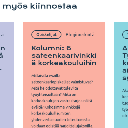
i myös kiinnostaa
tä
Blogimerkintä
Opiskelijat
an
Kolumni: 6
A
ä
sateenkaarivinkki
T
ä korkeakouluihin
k
r
a
Millaisilla eväillä
s
sateenkaariopiskelijat valmistuvat?
Mitä he odottavat tulevilta
Aka
työyhteisöiltään? Mikä on
ker
korkeakoulujen vastuu tarjoa näitä
tuo
eväitä? Kokosimme vinkkejä
työ
korkeakouluille, miten
oik
yhdenvertaisuuden toteutumista
voidaan edistää harjoittelujaksoilla.