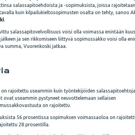
insa salassapitoehdoista ja -sopimuksista, joissa rajoitetaa
avalla kuin kilpailukieltosopimusten osalta on tehty, sanoo 
ki
.
sovittu salassapitovelvollisuus voisi olla voimassa enintään kuus
älkeen ja sen rikkomiseen liittyvä sopimussakko voisi olla en
a summa, Vuorenkoski jatkaa.
via
on rajoitettu useammin kuin työntekijöiden salassapitoehtoja
t ovat useammin pystyneet neuvottelemaan sellaisen
mussakkovastuuta on rajoitettu.
ksista 56 prosentissa sopimuksen voimassaoloa on rajoitett
joitettu 28 prosentilla.