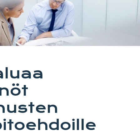
aluaa
nöt
musten
itoehdoille