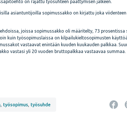
assapitoehto on rajattu työsuhteen päättymisen jälkeen.
isilla asiantuntijoilla sopimussakko on kirjattu joka viidenteen
oehdoissa, joissa sopimussakko oli määritelty, 73 prosentissa
avoin kuin työsopimuslaissa on kilpailukieltosopimusten käyttö
pimussakot vastaavat enintään kuuden kuukauden palkkaa. Suu
ssakko vastasi yli 20 vuoden bruttopalkkaa vastaavaa summaa.
ä
,
työsopimus
,
työsuhde