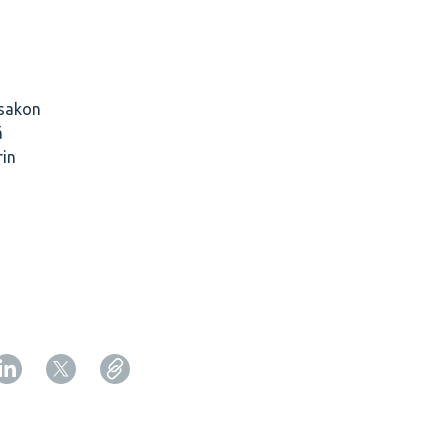
 sakon
ä
rin
Copy URL from below
Sulje