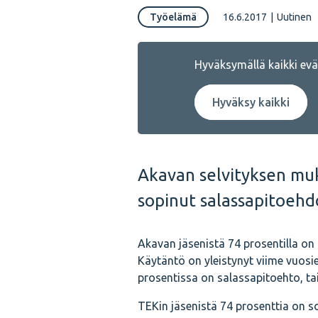
Työelämä
16.6.2017
|
Uutinen
Hyväksymällä kaikki eväs
Hyväksy kaikki
Akavan selvityksen muk
sopinut salassapitoehd
Akavan jäsenistä 74 prosentilla on
Käytäntö on yleistynyt viime vuosi
prosentissa on salassapitoehto, tai
TEKin jäsenistä 74 prosenttia on s