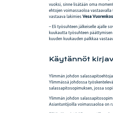
vuoksi, sinne lisätään oma momentt
ehtojen voimassaoloa vastaavalla t
vastaava lakimies
Vesa Vuorenkos
– Eli työsuhteen jälkeiselle ajalle 
kuukautta työsuhteen päättymisen j
kuuden kuukauden palkkaa vastaav
Käytännöt kirja
Ylimmän johdon salassapitoehtoja 
Ylimmässä johdossa työskentelevä
salassapitosopimuksen, jossa sopi
Ylimmän johdon salassapitosopimu
Asiantuntijoilla voimassaoloa on ra