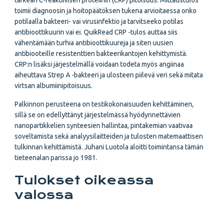
tärkeän C-reaktiivisen proteiinin (CRP) pitoisuus. Mittaustulos
toimii diagnoosin ja hoitopäätöksen tukena arvioitaessa onko
potilaalla bakteeri- vai virusinfektio ja tarvitseeko potilas
antibioottikuurin vai ei. QuikRead CRP -tulos auttaa siis
vähentämään turhia antibioottikuureja ja siten uusien
antibiooteille resistenttien bakteerikantojen kehittymistä.
CRP:n lisäksi järjestelmällä voidaan todeta myös angiinaa
aiheuttava Strep A -bakteeri ja ulosteen piilevä veri sekä mitata
virtsan albumiinipitoisuus.
Palkinnon perusteena on testikokonaisuuden kehittäminen,
sillä se on edellyttänyt järjestelmässä hyödynnettävien
nanopartikkelien synteesien hallintaa, pintakemian vaativaa
soveltamista sekä analyysilaitteiden ja tulosten matemaattisen
tulkinnan kehittämistä. Juhani Luotola aloitti toimintansa tämän
tieteenalan parissa jo 1981.
Tulokset oikeassa
valossa