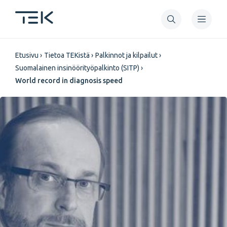
Hyppää
pääsisältöön
Murupolku
Etusivu
Tietoa TEKistä
Palkinnot ja kilpailut
Suomalainen insinöörityöpalkinto (SITP)
World record in diagnosis speed