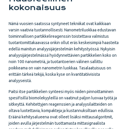
kokonaisuus
Nämä vuosien saatossa syntyneet tekniikat ovat kaikkiaan
varsin vaativia tuotannollisesti. Nanometriluokkaa edustavan
toiminnallisen partikkelireagenssin toistettava valmistus
tuotantomittakaavassa onkin ollut eräs keskeisimpiä haasteita
edellä mainitun analyysijärjestelmän kehitystyössä. Nykyisin
analyysijärjestelmässä hyödynnettävien partikkelien koko on
noin 100 nanometriä, ja tuotantoerien välinen sallittu
poikkeama on vain nanometrin luokkaa. Tasalaatuisuus on
erittäin tärkeä tekijä, koska kyse on kvantitatiivisista
analyyseistä.
Paitsi itse partikkelien synteesi myös niiden pinnoittaminen
spesifisillä biomolekyyleillä on vaatinut paljon luovaa työtä ja
sitkeyttä. Kehitettyjen reagenssien ja analyysilaitteiden on
oltava luotettavia, kompakteja ja kustannuksiltaan edullisia.
Eräänä kehitysalueena ovat olleet lisäksi mittausalgoritmit,
joiden avulla järjestelmän tuottamasta mittasignaalista