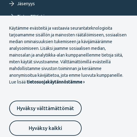
Jäsenyys
Tietoa TEKistä
Käytämme evästeitä ja vastaavia seurantateknologioita
Extranet
tarjoamamme sisällön ja mainosten räätälöimiseen, sosiaalisen
median ominaisuuksien tukemiseen ja kävijämäärämme
analysoimiseen. Lisäksi jaamme sosiaalisen median,
mainosalan ja analytiikka-alan kumppaneillemme tietoja siitä,
miten käytät sivustoamme. Välttämättömillä evästeillä
mahdollistamme sivuston toiminnan ja keräämme
Secondary
anonymisoitua kävijätietoa, jota emme luovuta kumppaneille.
Liity jäseneksi
Lue lisää
tietosuojakäytännöstämme ›
menu
FI
Hyväksy välttämättömät
Suomeksi
In English
På svenska
Footer
Evästeasetukset
Tietosuojaselosteet
Anna palautetta
Hyväksy kaikki
Ilmoituskanava