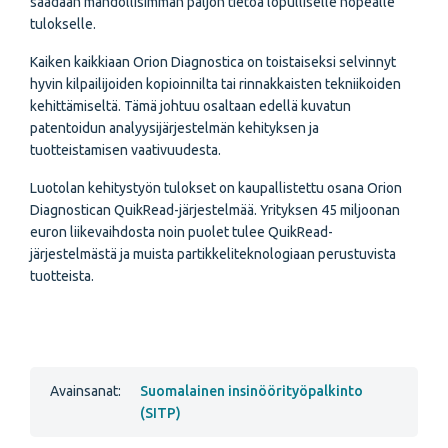
saadaan mahdollisimman paljon tietoa lopulliselle nopealle
tulokselle.
Kaiken kaikkiaan Orion Diagnostica on toistaiseksi selvinnyt
hyvin kilpailijoiden kopioinnilta tai rinnakkaisten tekniikoiden
kehittämiseltä. Tämä johtuu osaltaan edellä kuvatun
patentoidun analyysijärjestelmän kehityksen ja
tuotteistamisen vaativuudesta.
Luotolan kehitystyön tulokset on kaupallistettu osana Orion
Diagnostican QuikRead-järjestelmää. Yrityksen 45 miljoonan
euron liikevaihdosta noin puolet tulee QuikRead-
järjestelmästä ja muista partikkeliteknologiaan perustuvista
tuotteista.
Avainsanat:
Suomalainen insinöörityöpalkinto
(SITP)