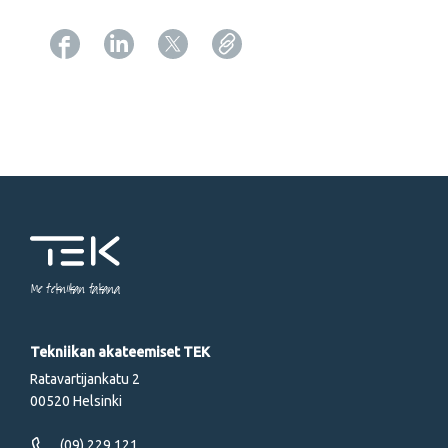
Copy URL from below
Me tekniikan takana
Tekniikan akateemiset TEK
Ratavartijankatu 2
00520 Helsinki
(09) 229 121