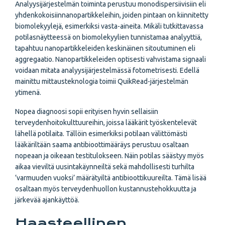
Analyysijärjestelmän toiminta perustuu monodispersiivisiin eli
yhdenkokoisiinnanopartikkeleihin, joiden pintaan on kiinnitetty
biomolekyylejä, esimerkiksi vasta-aineita. Mikäli tutkittavassa
potilasnäytteessä on biomolekyylien tunnistamaa analyyttiä,
tapahtuu nanopartikkeleiden keskinäinen sitoutuminen eli
aggregaatio. Nanopartikkeleiden optisesti vahvistama signaali
voidaan mitata analyysijärjestelmässä fotometrisesti. Edellä
mainittu mittausteknologia toimii QuikRead-järjestelmän
ytimenä.
Nopea diagnoosi sopii erityisen hyvin sellaisiin
terveydenhoitokulttuureihin, joissa lääkärit työskentelevät
lähellä potilaita. Tällöin esimerkiksi potilaan välittömästi
lääkäriltään saama antibioottimääräys perustuu osaltaan
nopeaan ja oikeaan testitulokseen. Näin potilas säästyy myös
aikaa vieviltä uusintakäynneiltä sekä mahdollisesti turhilta
’varmuuden vuoksi’ määrätyiltä antibioottikuureilta. Tämä lisää
osaltaan myös terveydenhuollon kustannustehokkuutta ja
järkevää ajankäyttöä.
Haasteellinen