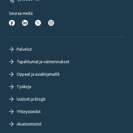
Seuraa meitä
Footer
Palvelut
primary
Tapahtumat ja valmennukset
Oppaat ja asiakirjamallit
menu
Työkirja
FI
Uutiset ja blogit
Yhteystiedot
Aluetoimistot