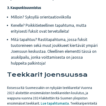
3. Kaupunkisuunnistus
Milloin? Syksyllä orientaatioviikolla
Kenelle? Poikkitieteellinen tapahtuma, mutta
erityisesti fuksit ovat tervetulleita!
Mitä tapahtuu? Rastitapahtuma, jossa fuksit
tuutoreineen sekä muut joukkueet kiertävät ympäri
Joensuun keskustaa. Oleellinen elementti tässä on
asukilpailu, jonka voittamisesta on jaossa
hulppeita palkintoja!
Teekkarit Joensuussa
Iloisessa Itä-Suomessakin on nykyään teekkareita! Vuonna
2023 aloitettiin ensimmäisten teekkareiden koulutus, ja
wappuna vuonna 2024 lakitettiin Itä-Suomen yliopiston
ensimmäiset teekkarit.
Lue tapahtumasta.
Teekkariperinteitä