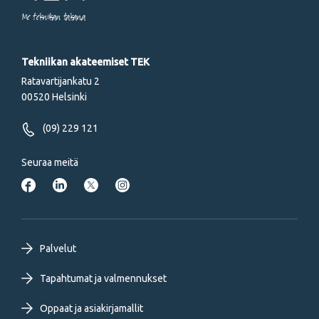
Me tekniikan takana
Tekniikan akateemiset TEK
Ratavartijankatu 2
00520 Helsinki
(09) 229 121
Seuraa meitä
Footer
Palvelut
primary
Tapahtumat ja valmennukset
Oppaat ja asiakirjamallit