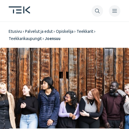
Hyppää
pääsisältöön
Murupolku
Etusivu
Palvelut ja edut
Opiskelija
Teekkarit
Teekkarikaupungit
Joensuu