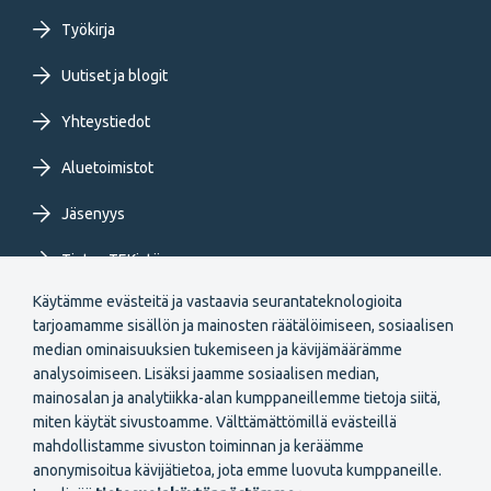
menu
Työkirja
FI
Uutiset ja blogit
Yhteystiedot
Aluetoimistot
Jäsenyys
Tietoa TEKistä
Käytämme evästeitä ja vastaavia seurantateknologioita
Extranet
tarjoamamme sisällön ja mainosten räätälöimiseen, sosiaalisen
median ominaisuuksien tukemiseen ja kävijämäärämme
analysoimiseen. Lisäksi jaamme sosiaalisen median,
mainosalan ja analytiikka-alan kumppaneillemme tietoja siitä,
miten käytät sivustoamme. Välttämättömillä evästeillä
mahdollistamme sivuston toiminnan ja keräämme
Secondary
anonymisoitua kävijätietoa, jota emme luovuta kumppaneille.
Liity jäseneksi