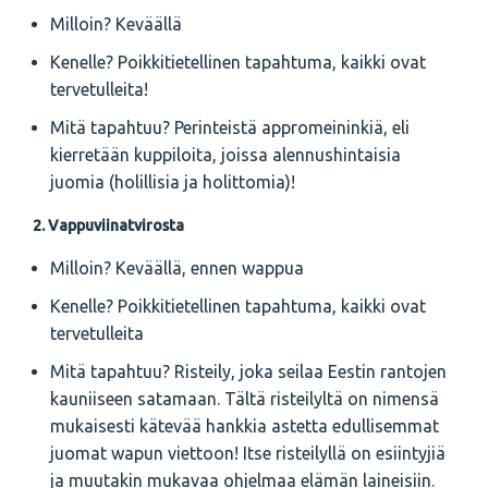
Milloin? Keväällä
Kenelle? Poikkitietellinen tapahtuma, kaikki ovat
tervetulleita!
Mitä tapahtuu? Perinteistä appromeininkiä, eli
kierretään kuppiloita, joissa alennushintaisia
juomia (holillisia ja holittomia)!
2. Vappuviinatvirosta
Milloin? Keväällä, ennen wappua
Kenelle? Poikkitietellinen tapahtuma, kaikki ovat
tervetulleita
Mitä tapahtuu? Risteily, joka seilaa Eestin rantojen
kauniiseen satamaan. Tältä risteilyltä on nimensä
mukaisesti kätevää hankkia astetta edullisemmat
juomat wapun viettoon! Itse risteilyllä on esiintyjiä
ja muutakin mukavaa ohjelmaa elämän laineisiin.