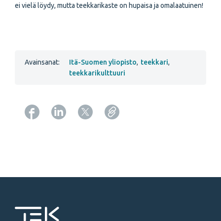
ei vielä löydy, mutta teekkarikaste on hupaisa ja omalaatuinen!
Avainsanat:
Itä-Suomen yliopisto
,
teekkari
,
teekkarikulttuuri
Copy URL from below