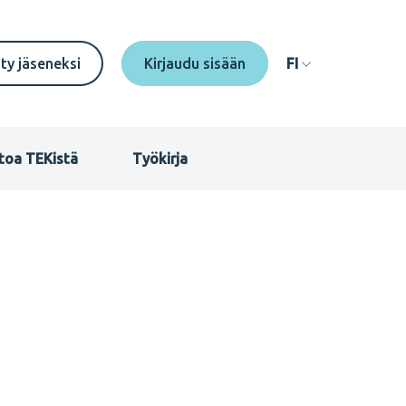
econdary
ity jäseneksi
FI
enu
I
toa TEKistä
Työkirja