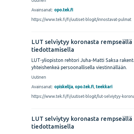
Uutinen
Avainsanat:
opo.tek.fi
https://www.tek.fi/fi/uutiset-blogit/innostavat-pulmat
LUT selviytyy koronasta rempseällä
tiedottamisella
LUT-yliopiston rehtori Juha-Matti Saksa rakent
yhteishenkeä persoonallisella viestinnällään.
Uutinen
Avainsanat:
opiskelija
,
opo.tek.fi
,
teekkari
https://www.tek.fi/fi/uutiset-blogit/lut-selviytyy-koron
LUT selviytyy koronasta rempseällä
tiedottamisella