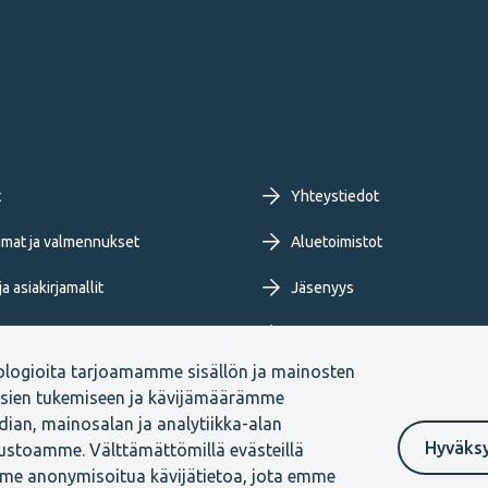
oter
t
Yhteystiedot
imary
mat ja valmennukset
Aluetoimistot
a asiakirjamallit
Jäsenyys
nu
Tietoa TEKistä
ologioita tarjoamamme sisällön ja mainosten
ja blogit
Extranet
ksien tukemiseen ja kävijämäärämme
ian, mainosalan ja analytiikka-alan
Hyväks
vustoamme. Välttämättömillä evästeillä
me anonymisoitua kävijätietoa, jota emme