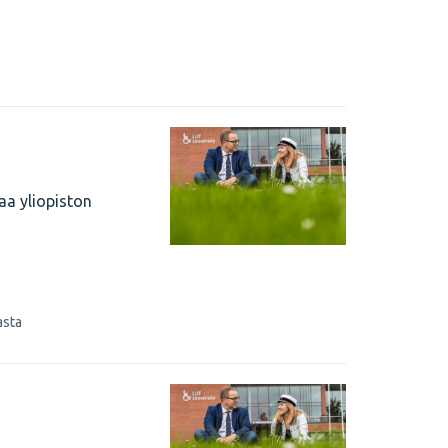
aa yliopiston
asta