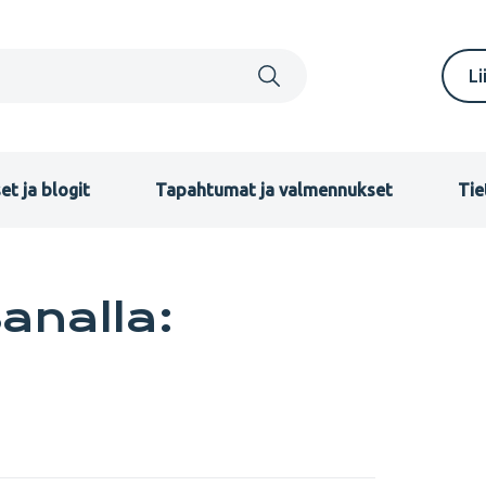
S
Li
m
F
et ja blogit
Tapahtumat ja valmennukset
Tie
analla: