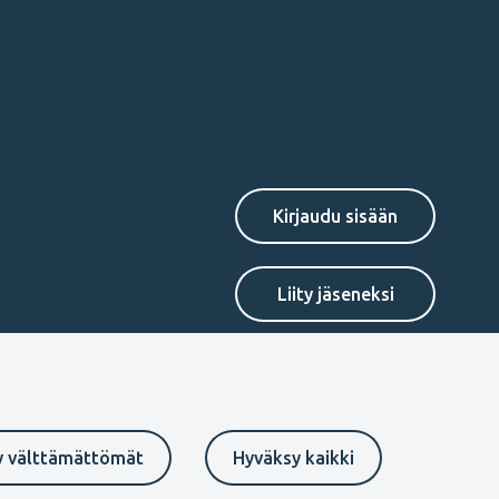
Secondary
Liity jäseneksi
menu
FI
y välttämättömät
Hyväksy kaikki