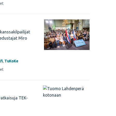
set
kanssakilpailijat
edustajat Miro
fi
,
TuKoKe
set
ratkaisuja TEK-