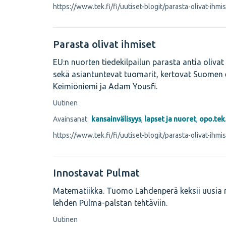
https://www.tek.fi/fi/uutiset-blogit/parasta-olivat-ihmi
Parasta olivat ihmiset
EU:n nuorten tiedekilpailun parasta antia olivat 
sekä asiantuntevat tuomarit, kertovat Suomen 
Keimiöniemi ja Adam Yousfi.
Uutinen
Avainsanat:
kansainvälisyys
,
lapset ja nuoret
,
opo.tek.
https://www.tek.fi/fi/uutiset-blogit/parasta-olivat-ihmi
Innostavat Pulmat
Matematiikka. Tuomo Lahdenperä keksii uusia 
lehden Pulma-palstan tehtäviin.
Uutinen