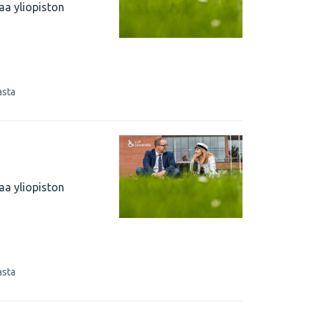
aa yliopiston
asta
aa yliopiston
asta