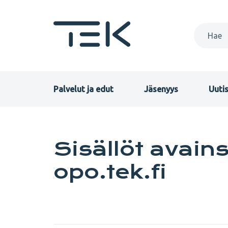
Hyppää
pääsisältöön
Primary
Palvelut ja edut
Jäsenyys
Uutis
menu
FI
Sisällöt avains
opo.tek.fi