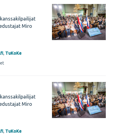
kanssakilpailijat
edustajat Miro
fi
,
TuKoKe
set
kanssakilpailijat
edustajat Miro
fi
,
TuKoKe