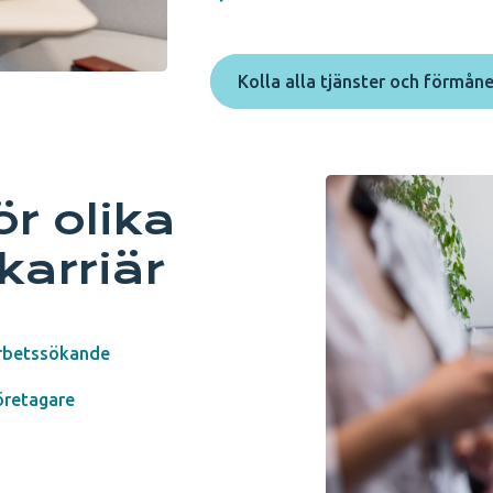
Kolla alla tjänster och förmåne
ör olika
karriär
rbetssökande
öretagare