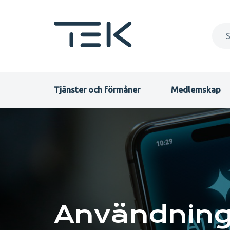
Hoppa
till
huvudinnehåll
Primary
Tjänster och förmåner
Medlemskap
menu
Teknikens
SV
akademiker
TEK
Användning