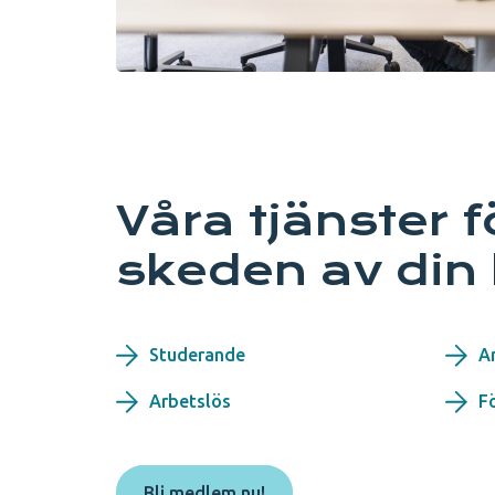
Våra tjänster f
skeden av din 
Studerande
A
Arbetslös
F
Bli medlem nu!