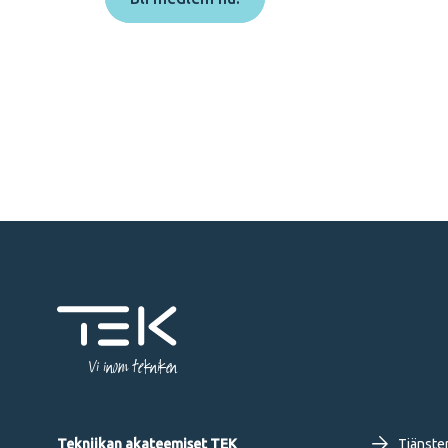
Vi inom tekniken
Tekniikan akateemiset TEK
Tjänste