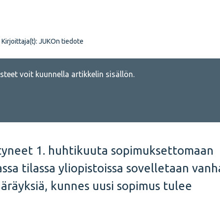
Kirjoittaja(t):
JUKOn tiedote
teet voit kuunnella artikkelin sisällön.
iirtyneet 1. huhtikuuta sopimuksettomaan
sa tilassa yliopistoissa sovelletaan van
räyksiä, kunnes uusi sopimus tulee