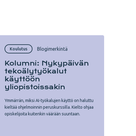
Copy URL from below
Sulje
Blogimerkintä
Koulutus
Kolumni: Nykypäivän
tekoälytyökalut
käyttöön
yliopistoissakin
Ymmärrän, miksi AI-työkalujen käyttö on haluttu
kieltää ohjelmoinnin peruskurssilla. Kielto ohjaa
opiskelijoita kuitenkin väärään suuntaan.