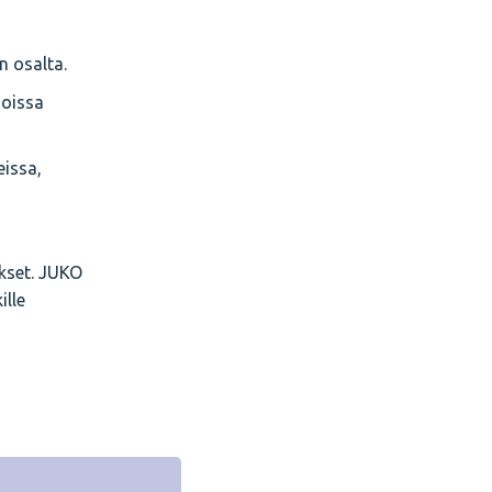
n osalta.
doissa
eissa,
kset. JUKO
ille