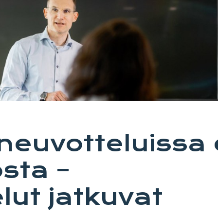
oneuvotteluissa 
osta –
lut jatkuvat