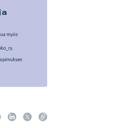
ja
elua myös
uko_ry.
osopimuksen