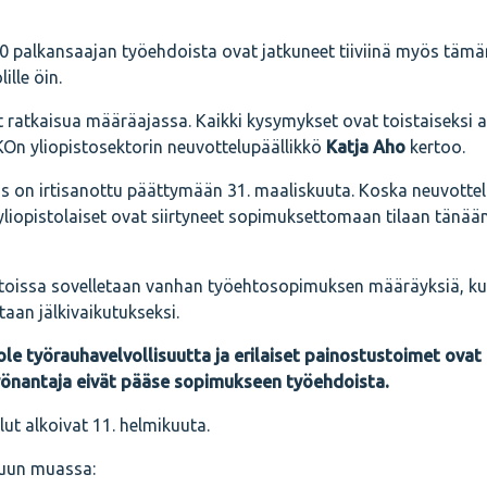
00 palkansaajan työehdoista ovat jatkuneet tiiviinä myös tämän
ille öin.
 ratkaisua määräajassa. Kaikki kysymykset ovat toistaiseksi au
On yliopistosektorin neuvottelupäällikkö
Katja Aho
kertoo.
s on irtisanottu päättymään 31. maaliskuuta. Koska neuvottel
 yliopistolaiset ovat siirtyneet sopimuksettomaan tilaan tänää
stoissa sovelletaan vanhan työehtosopimuksen määräyksiä, ku
aan jälkivaikutukseksi.
ole työrauhavelvollisuutta
ja erilaiset painostustoimet ovat
työnantaja eivät pääse sopimukseen työehdoista.
ut alkoivat 11. helmikuuta.
muun muassa: