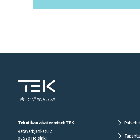
Me tekniikan takana
Fo
Tekniikan akateemiset TEK
Palvelu
Ratavartijankatu 2
Tapahtu
00520 Helsinki