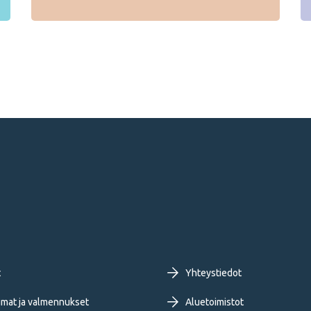
oter
t
Yhteystiedot
mat ja valmennukset
Aluetoimistot