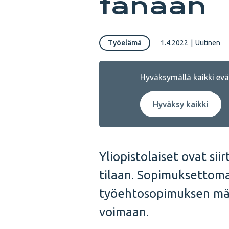
tänään
Työelämä
1.4.2022
|
Uutinen
Hyväksymällä kaikki eväs
Hyväksy kaikki
Yliopistolaiset ovat s
tilaan. Sopimuksettomas
työehtosopimuksen mää
voimaan.