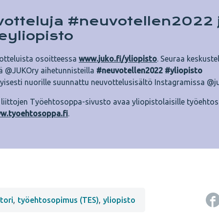
otteluja #neuvotellen2022 
liopisto
tteluista osoitteessa
www.juko.fi/yliopisto
. Seuraa keskust
ä @JUKOry aihetunnisteilla
#neuvotellen2022 #yliopisto
tyisesti nuorille suunnattu neuvottelusisältö Instagramissa @j
 liittojen Työehtosoppa-sivusto avaa yliopistolaisille työeht
w.tyoehtosoppa.fi
.
tori
,
työehtosopimus (TES)
,
yliopisto