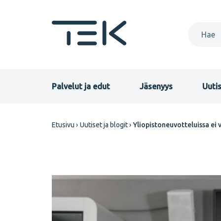
Hyppää
pääsisältöön
Primary
Palvelut ja edut
Jäsenyys
Uutis
menu
Murupolku
Etusivu
Uutiset ja blogit
Yliopistoneuvotteluissa ei 
FI