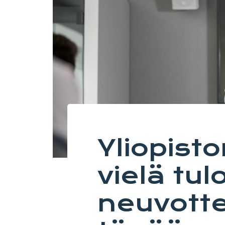
Yliopist
vielä tul
neuvotte