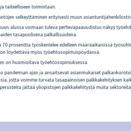
 taiteelliseen toimintaan.
ntöjen selkeyttäminen erityisesti muun asiantuntijahenkilöstö
elokuun alussa voimaan tuleva perhevapaauudistus näkyy työeh
aiden tasapuolisena palkallisuutena.
 70 prosenttia työskentelee edelleen määräaikaisissa työsuht
si on löydettävä myös työehtosopimuspöydässä.
en on huomioitava työehtosopimuksessa.
oko pandemian ajan ja ansaitsevat asianmukaiset palkankorotu
ksia, jotta voimme turvata tasapainoisen palkkakehityksen kaik
 perusteita jättää yliopistojen palkkakehitystä muita sektoreita