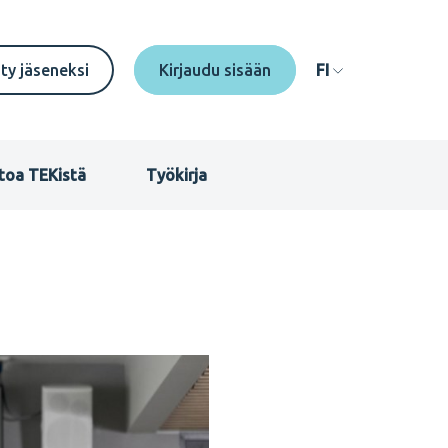
econdary
ity jäseneksi
FI
enu
I
toa TEKistä
Työkirja