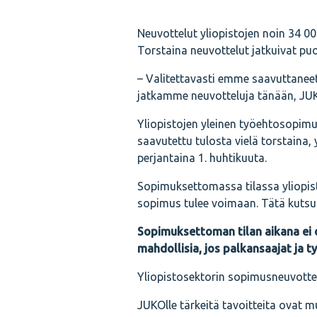
Neuvottelut yliopistojen noin 34 0
Torstaina neuvottelut jatkuivat puol
– Valitettavasti emme saavuttaneet
jatkamme neuvotteluja tänään, JUK
Yliopistojen yleinen työehtosopimu
saavutettu tulosta vielä torstaina,
perjantaina 1. huhtikuuta.
Sopimuksettomassa tilassa yliopi
sopimus tulee voimaan. Tätä kutsut
Sopimuksettoman tilan aikana ei 
mahdollisia, jos palkansaajat ja 
Yliopistosektorin sopimusneuvottel
JUKOlle tärkeitä tavoitteita ovat 