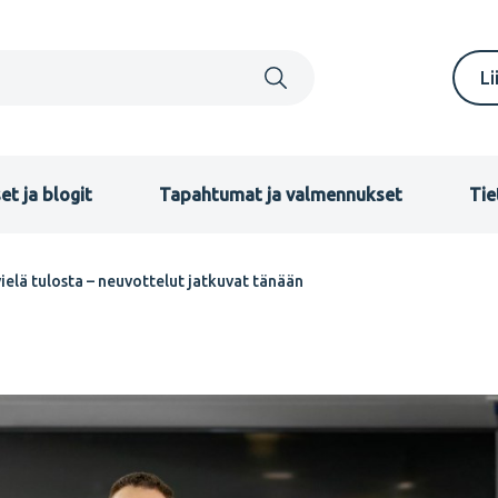
S
Li
m
F
et ja blogit
Tapahtumat ja valmennukset
Tie
vielä tulosta – neuvottelut jatkuvat tänään