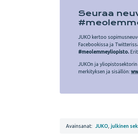
Seuraa neuv
#meolemmey
JUKO kertoo sopimusneuvo
Facebookissa ja Twitteriss
#meolemmeyliopisto.
Eri
JUKOn ja yliopistosektorin
merkityksen ja sisällön:
ww
Avainsanat:
JUKO
,
julkinen sek