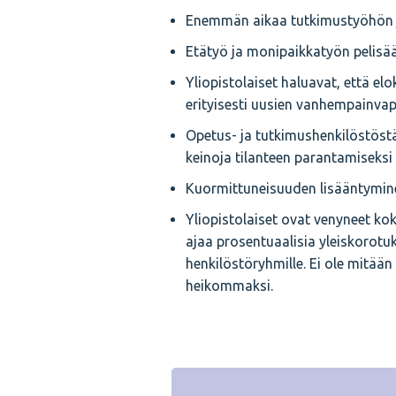
Enemmän aikaa tutkimustyöhön ja
Etätyö ja monipaikkatyön pelisää
Yliopistolaiset haluavat, että 
erityisesti uusien vanhempainvap
Opetus- ja tutkimushenkilöstöstä
keinoja tilanteen parantamisek
Kuormittuneisuuden lisääntymin
Yliopistolaiset ovat venyneet k
ajaa prosentuaalisia yleiskorotu
henkilöstöryhmille. Ei ole mitään
heikommaksi.