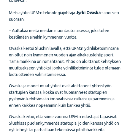
toiseksi.
Metsäyhtiö UPM:n teknologiajohtaja
Jyrki Ovaska
sanoi sen
suoraan.
– Auttakaa meitä meidän muuntautumisessa, joka tulee
kestämään ainakin kymmenen vuotta.
Ovaska kertoi Slushin lavalla, että UPM:n ydinliiketoimintana
on ollut noin kymmenen vuoden ajan aikakauslehtipaperi.
Tämä markkina on romahtanut. Yhtiö on aloittanut kehityksen
muuttuakseen yhtiöksi, jonka ydinliiketoiminta tulee olemaan
biotuotteiden valmistamisessa.
Ovaska ja monet muut yhtiöt ovat aloittaneet yhteistyön
startupien kanssa, koska ovat huomanneet startupien
pystyvän kehittämään innovatiivisia ratkaisuja paremmin ja
ennen kaikkea nopeammin kuin kankea yhtiö.
Ovaska kertoi, että viime vuonna UPM:n edustajat tapasivat
Slushissa puolenkymmentä startupia, joiden kanssa yhtiö on
nyt tehnyt tai parhaillaan tekemässä pilottihankkeita.