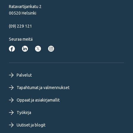
Ratavartijankatu 2
00520 Helsinki
(09) 229 121
Seuraa meitä
Footer
Palvelut
primary
Tapahtumat ja valmennukset
Oppaat ja asiakirjamallit
menu
Työkirja
FI
Uutiset ja blogit