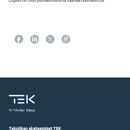
Logitechin uusi ydinliiketoiminta saadaan kasvatettua.
Copy URL from below
Me tekniikan takana
Tekniikan akateemiset TEK