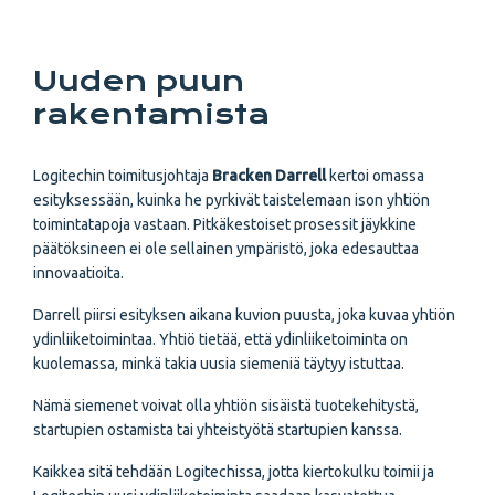
Uuden puun
rakentamista
Logitechin toimitusjohtaja
Bracken Darrell
kertoi omassa
esityksessään, kuinka he pyrkivät taistelemaan ison yhtiön
toimintatapoja vastaan. Pitkäkestoiset prosessit jäykkine
päätöksineen ei ole sellainen ympäristö, joka edesauttaa
innovaatioita.
Darrell piirsi esityksen aikana kuvion puusta, joka kuvaa yhtiön
ydinliiketoimintaa. Yhtiö tietää, että ydinliiketoiminta on
kuolemassa, minkä takia uusia siemeniä täytyy istuttaa.
Nämä siemenet voivat olla yhtiön sisäistä tuotekehitystä,
startupien ostamista tai yhteistyötä startupien kanssa.
Kaikkea sitä tehdään Logitechissa, jotta kiertokulku toimii ja