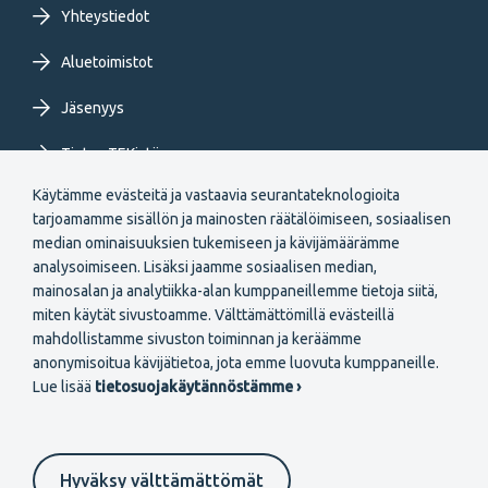
Yhteystiedot
Aluetoimistot
Jäsenyys
Tietoa TEKistä
Käytämme evästeitä ja vastaavia seurantateknologioita
Extranet
tarjoamamme sisällön ja mainosten räätälöimiseen, sosiaalisen
median ominaisuuksien tukemiseen ja kävijämäärämme
analysoimiseen. Lisäksi jaamme sosiaalisen median,
mainosalan ja analytiikka-alan kumppaneillemme tietoja siitä,
miten käytät sivustoamme. Välttämättömillä evästeillä
mahdollistamme sivuston toiminnan ja keräämme
Secondary
anonymisoitua kävijätietoa, jota emme luovuta kumppaneille.
Liity jäseneksi
Lue lisää
tietosuojakäytännöstämme ›
menu
FI
Hyväksy välttämättömät
Suomeksi
In English
På svenska