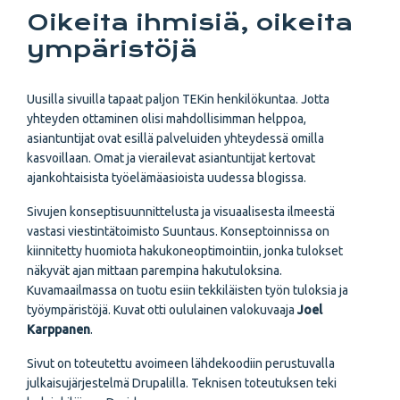
Oikeita ihmisiä, oikeita
ympäristöjä
Uusilla sivuilla tapaat paljon TEKin henkilökuntaa. Jotta
yhteyden ottaminen olisi mahdollisimman helppoa,
asiantuntijat ovat esillä palveluiden yhteydessä omilla
kasvoillaan. Omat ja vierailevat asiantuntijat kertovat
ajankohtaisista työelämäasioista uudessa blogissa.
Sivujen konseptisuunnittelusta ja visuaalisesta ilmeestä
vastasi viestintätoimisto Suuntaus. Konseptoinnissa on
kiinnitetty huomiota hakukoneoptimointiin, jonka tulokset
näkyvät ajan mittaan parempina hakutuloksina.
Kuvamaailmassa on tuotu esiin tekkiläisten työn tuloksia ja
työympäristöjä. Kuvat otti oululainen valokuvaaja
Joel
Karppanen
.
Sivut on toteutettu avoimeen lähdekoodiin perustuvalla
julkaisujärjestelmä Drupalilla. Teknisen toteutuksen teki