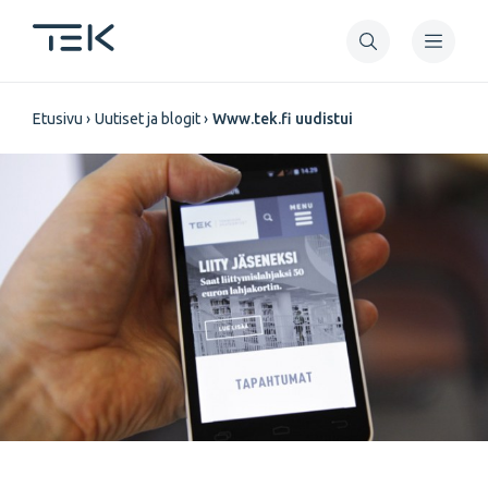
Hyppää
pääsisältöön
Murupolku
Etusivu
Uutiset ja blogit
Www.tek.fi uudistui