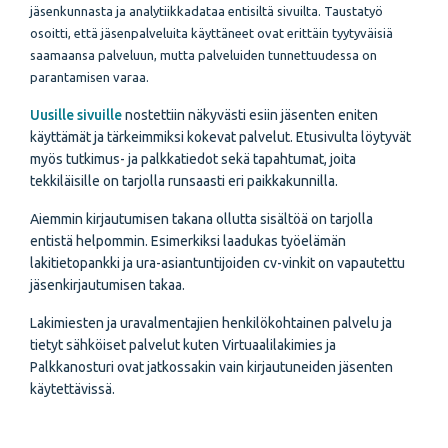
jäsenkunnasta ja analytiikkadataa entisiltä sivuilta. Taustatyö
osoitti, että jäsenpalveluita käyttäneet ovat erittäin tyytyväisiä
saamaansa palveluun, mutta palveluiden tunnettuudessa on
parantamisen varaa.
Uusille sivuille
nostettiin näkyvästi esiin jäsenten eniten
käyttämät ja tärkeimmiksi kokevat palvelut. Etusivulta löytyvät
myös tutkimus- ja palkkatiedot sekä tapahtumat, joita
tekkiläisille on tarjolla runsaasti eri paikkakunnilla.
Aiemmin kirjautumisen takana ollutta sisältöä on tarjolla
entistä helpommin. Esimerkiksi laadukas työelämän
lakitietopankki ja ura-asiantuntijoiden cv-vinkit on vapautettu
jäsenkirjautumisen takaa.
Lakimiesten ja uravalmentajien henkilökohtainen palvelu ja
tietyt sähköiset palvelut kuten Virtuaalilakimies ja
Palkkanosturi ovat jatkossakin vain kirjautuneiden jäsenten
käytettävissä.