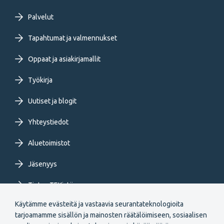
Footer
Palvelut
primary
Tapahtumat ja valmennukset
Oppaat ja asiakirjamallit
menu
Työkirja
FI
Uutiset ja blogit
Yhteystiedot
Aluetoimistot
Jäsenyys
Tietoa TEKistä
Käytämme evästeitä ja vastaavia seurantateknologioita
Extranet
tarjoamamme sisällön ja mainosten räätälöimiseen, sosiaalisen