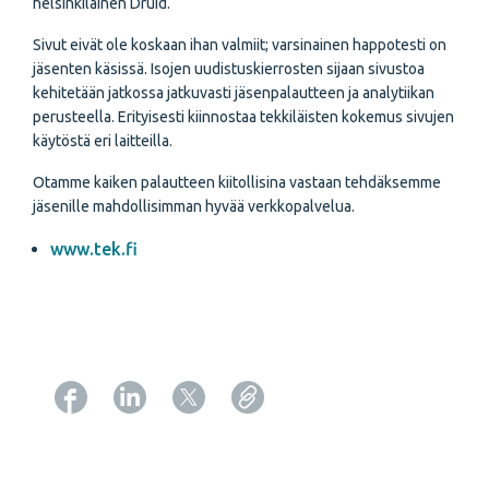
helsinkiläinen Druid.
Sivut eivät ole koskaan ihan valmiit; varsinainen happotesti on
jäsenten käsissä. Isojen uudistuskierrosten sijaan sivustoa
kehitetään jatkossa jatkuvasti jäsenpalautteen ja analytiikan
perusteella. Erityisesti kiinnostaa tekkiläisten kokemus sivujen
käytöstä eri laitteilla.
Otamme kaiken palautteen kiitollisina vastaan tehdäksemme
jäsenille mahdollisimman hyvää verkkopalvelua.
www.tek.fi
Copy URL from below