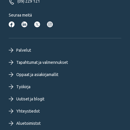
(09) 229 121
Seuraa meitä
Footer
Palvelut
primary
Tapahtumat ja valmennukset
Oppaat ja asiakirjamallit
menu
Työkirja
FI
Uutiset ja blogit
Yhteystiedot
Aluetoimistot