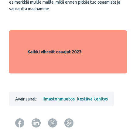
esimerkkiä muille maille, mikä ennen pitkää tuo osaamista ja
vaurautta maahamme.
Kaikki vihreät osaajat 2023
Avainsanat:
ilmastonmuutos
,
kestävä kehitys
Copy URL from below