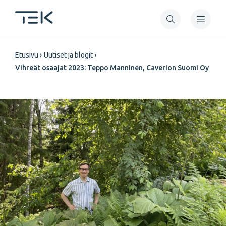
Hyppää
pääsisältöön
Murupolku
Etusivu
Uutiset ja blogit
Vihreät osaajat 2023: Teppo Manninen, Caverion Suomi Oy