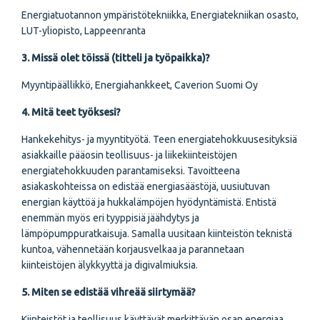
Energiatuotannon ympäristötekniikka, Energiatekniikan osasto,
LUT-yliopisto, Lappeenranta
3. Missä olet töissä (titteli ja työpaikka)?
Myyntipäällikkö, Energiahankkeet, Caverion Suomi Oy
4. Mitä teet työksesi?
Hankekehitys- ja myyntityötä. Teen energiatehokkuusesityksiä
asiakkaille pääosin teollisuus- ja liikekiinteistöjen
energiatehokkuuden parantamiseksi. Tavoitteena
asiakaskohteissa on edistää energiasäästöjä, uusiutuvan
energian käyttöä ja hukkalämpöjen hyödyntämistä. Entistä
enemmän myös eri tyyppisiä jäähdytys ja
lämpöpumppuratkaisuja. Samalla uusitaan kiinteistön teknistä
kuntoa, vähennetään korjausvelkaa ja parannetaan
kiinteistöjen älykkyyttä ja digivalmiuksia.
5. Miten se edistää vihreää siirtymää?
Kiinteistöt ja teollisuus käyttävät merkittävän osan energiaa