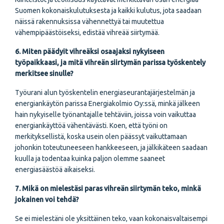
Suomen kokonaiskulutuksesta ja kaikki kulutus, jota saadaan
näissä rakennuksissa vähennettyä tai muutettua
vähempipäästöiseksi, edistää vihreää siirtymää.
6. Miten päädyit vihreäksi osaajaksi nykyiseen
työpaikkaasi, ja mitä vihreän siirtymän parissa työskentely
merkitsee sinulle?
Työurani alun työskentelin energiaseurantajärjestelmän ja
energiankäytön parissa Energiakolmio Oy:ssä, minkä jälkeen
hain nykyiselle työnantajalle tehtäviin, joissa voin vaikuttaa
energiankäyttöä vähentävästi. Koen, että työni on
merkityksellistä, koska usein olen päässyt vaikuttamaan
johonkin toteutuneeseen hankkeeseen, ja jälkikäteen saadaan
kuulla ja todentaa kuinka paljon olemme saaneet
energiasäästöä aikaiseksi.
7. Mikä on mielestäsi paras vihreän siirtymän teko, minkä
jokainen voi tehdä?
Se ei mielestäni ole yksittäinen teko, vaan kokonaisvaltaisempi