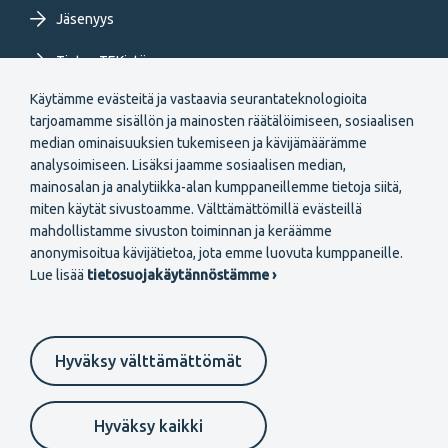
Jäsenyys
Tietoa TEKistä
Käytämme evästeitä ja vastaavia seurantateknologioita
Extranet
tarjoamamme sisällön ja mainosten räätälöimiseen, sosiaalisen
median ominaisuuksien tukemiseen ja kävijämäärämme
analysoimiseen. Lisäksi jaamme sosiaalisen median,
mainosalan ja analytiikka-alan kumppaneillemme tietoja siitä,
miten käytät sivustoamme. Välttämättömillä evästeillä
mahdollistamme sivuston toiminnan ja keräämme
Secondary
anonymisoitua kävijätietoa, jota emme luovuta kumppaneille.
Liity jäseneksi
Lue lisää
tietosuojakäytännöstämme ›
menu
FI
Hyväksy välttämättömät
Suomeksi
In English
På svenska
Footer
Evästeasetukset
Tietosuojaselosteet
Anna palautetta
Hyväksy kaikki
Ilmoituskanava