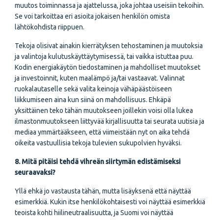
muutos toiminnassa ja ajattelussa, joka johtaa useisiin tekoihin.
Se voi tarkoittaa eri asioita jokaisen henkilön omista
lähtökohdista riippuen.
Tekoja olisivat ainakin kierrätyksen tehostaminen ja muutoksia
ja valintoja kulutuskäyttäytymisessä, tai vaikka istuttaa puu.
Kodin energiakäytön tiedostaminen ja mahdolliset muutokset
ja investoinnit, kuten maalämpö ja/tai vastaavat. Valinnat
ruokalautaselle sekä valita keinoja vähäpäästöiseen
liikkumiseen aina kun siinä on mahdollisuus. Ehkäpä
yksittäinen teko tähän muutokseen joillekin voisi olla lukea
ilmastonmuutokseen liittyvää kirjallisuutta tai seurata uutisia ja
mediaa ymmärtääkseen, että viimeistään nyt on aika tehdä
oikeita vastuullisia tekoja tulevien sukupolvien hyväksi.
8. Mitä pitäisi tehdä vihreän siirtymän edistämiseksi
seuraavaksi?
Yllä ehkä jo vastausta tähän, mutta lisäyksenä että näyttää
esimerkkiä. Kukin itse henkilökohtaisesti voi näyttää esimerkkiä
teoista kohti hiilineutraalisuutta, ja Suomi voi näyttää