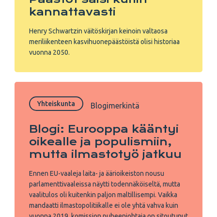
kannattavasti
Henry Schwartzin väitöskirjan keinoin valtaosa
meriliikenteen kasvihuonepäästöistä olisi historiaa
vuonna 2050.
Yhteiskunta
Blogimerkintä
Blogi: Eurooppa kääntyi
oikealle ja populismiin,
mutta ilmastotyö jatkuu
Ennen EU-vaaleja laita- ja äärioikeiston nousu
parlamenttivaaleissa näytti todennäköiseltä, mutta
vaalitulos oli kuitenkin paljon maltillisempi. Vaikka
mandaatti ilmastopolitiikalle ei ole yhtä vahva kuin
vuonna 2019, komission puheenjohtaja on sitoutunut