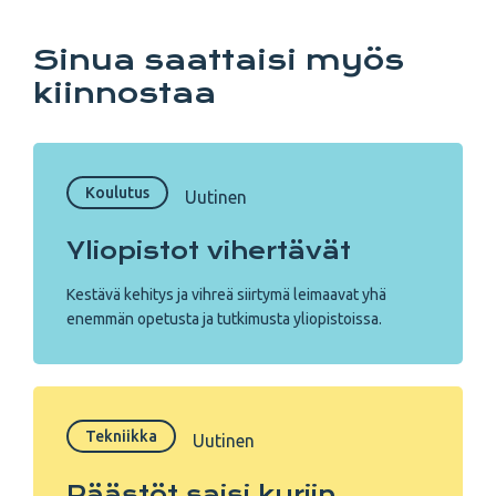
Sinua saattaisi myös
kiinnostaa
Koulutus
Uutinen
Yliopistot vihertävät
Kestävä kehitys ja vihreä siirtymä leimaavat yhä
enemmän opetusta ja tutkimusta yliopistoissa.
Tekniikka
Uutinen
Päästöt saisi kuriin