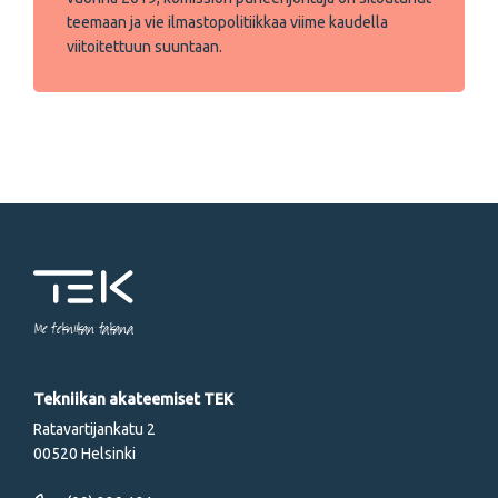
teemaan ja vie ilmastopolitiikkaa viime kaudella
viitoitettuun suuntaan.
Me tekniikan takana
Tekniikan akateemiset TEK
Ratavartijankatu 2
00520 Helsinki