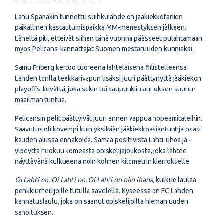
Lanu Spanakin tunnettu suihkulähde on jääkiekkofanien
paikallinen kastautumispaikka MM-menestyksen jälkeen.
Läheltä piti, etteivät siihen tänä vuonna päässeet pulahtamaan
myös Pelicans-kannattajat Suomen mestaruuden kunniaksi.
Samu Friberg kertoo tuoreena lahtelaisena fiilistelleensä
Lahden torilla teekkarivapun lisäksi juuri päättynyttä jääkiekon
playoffs-kevättä, joka sekin toi kaupunkiin annoksen suuren
maailman tuntua.
Pelicansin pelit päättyivät juuri ennen vappua hopeamitaleihin.
Saavutus oli kovempi kuin yksikään jääkiekkoasiantuntija osasi
kauden alussa ennakoida. Samaa positiivista Lahti-uhoa ja -
ylpeyttä huokuu komeasta opiskelijajoukosta, joka lähtee
näyttävänä kulkueena noin kolmen kilometrin kierrokselle.
Oi Lahti on. Oi Lahti on. Oi Lahti on niin ihana,
kulkue laulaa
penkkiurheilijoille tutulla sävelellä. Kyseessä on FC Lahden
kannatuslaulu, joka on saanut opiskelijoilta hieman uuden
sanoituksen.