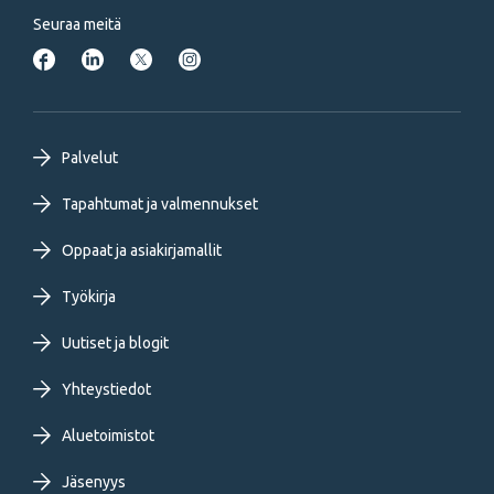
Seuraa meitä
Footer
Palvelut
primary
Tapahtumat ja valmennukset
Oppaat ja asiakirjamallit
menu
Työkirja
FI
Uutiset ja blogit
Yhteystiedot
Aluetoimistot
Jäsenyys