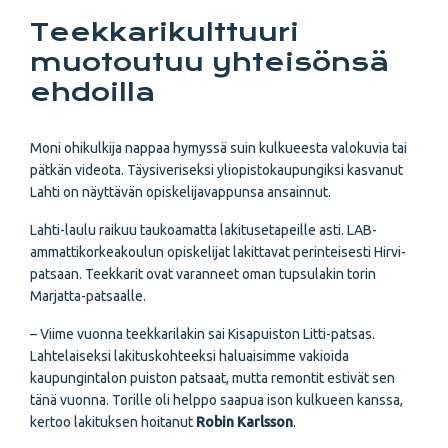
Teekkarikulttuuri
muotoutuu yhteisönsä
ehdoilla
Moni ohikulkija nappaa hymyssä suin kulkueesta valokuvia tai
pätkän videota. Täysiveriseksi yliopistokaupungiksi kasvanut
Lahti on näyttävän opiskelijavappunsa ansainnut.
Lahti-laulu raikuu taukoamatta lakitusetapeille asti. LAB-
ammattikorkeakoulun opiskelijat lakittavat perinteisesti Hirvi-
patsaan. Teekkarit ovat varanneet oman tupsulakin torin
Marjatta-patsaalle.
– Viime vuonna teekkarilakin sai Kisapuiston Litti-patsas.
Lahtelaiseksi lakituskohteeksi haluaisimme vakioida
kaupungintalon puiston patsaat, mutta remontit estivät sen
tänä vuonna. Torille oli helppo saapua ison kulkueen kanssa,
kertoo lakituksen hoitanut
Robin Karlsson
.