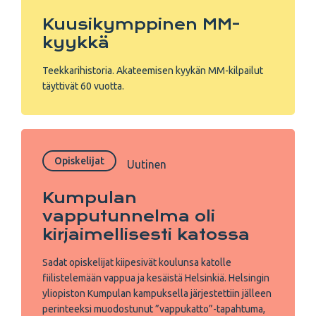
Kuusi­kymppinen MM-
kyykkä
Teekkarihistoria. Akateemisen kyykän MM-kilpailut
täyttivät 60 vuotta.
Opiskelijat
Uutinen
Kumpulan
vapputunnelma oli
kirjaimellisesti katossa
Sadat opiskelijat kiipesivät koulunsa katolle
fiilistelemään vappua ja kesäistä Helsinkiä. Helsingin
yliopiston Kumpulan kampuksella järjestettiin jälleen
perinteeksi muodostunut ”vappukatto”-tapahtuma,