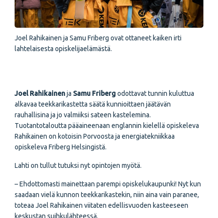
Joel Rahikainen ja Samu Friberg ovat ottaneet kaiken irti
lahtelaisesta opiskelijaelämästä.
Joel Rahikainen
ja
Samu Friberg
odottavat tunnin kuluttua
alkavaa teekkarikastetta säätä kunnioittaen jäätävän
rauhallisina ja jo valmiiksi sateen kastelemina.
Tuotantotaloutta pääaineenaan englannin kielellä opiskeleva
Rahikainen on kotoisin Porvoosta ja energiatekniikkaa
opiskeleva Friberg Helsingistä.
Lahti on tullut tutuksi nyt opintojen myötä.
– Ehdottomasti mainettaan parempi opiskelukaupunki! Nyt kun
saadaan vielä kunnon teekkarikastekin, niin aina vain paranee,
toteaa Joel Rahikainen viitaten edellisvuoden kasteeseen
keskustan suihkulähteessä.