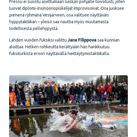
Pressu ei suostu asettumaan luiskan pohjalle toivotusti, joten
luovat diplomi-insinööriopiskelijat improvisoivat. Osa juoksee
pienenä ryhmänä Vesijärveen, osa valitsee näyttävän
hyppytaktiikan – yleisö saa nauttia myös muutamasta
todellisesta pellehypystä.
Lahden vuoden fuksiksi valittu
Jana Filippova
saa kunnian
aloittaa. Hetken rohkeutta kerättyään hän hankkiutuu
fuksiturkista eroon näyttävällä heittäytymistaktiikalla.