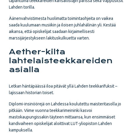
tapahtuma teekkareiden kansallislajin parissa sekä Vappusitsit
Lahden torilla.
Äänenvahvistimesta huolimatta toimintaohjeita on vaikea
saada kuulumaan musiikin ja iloisen juhlahälinän yli. Kestää
aikansa, että opiskelijat saadaan kirjaimellisesti
marssijärjestykseen lakituskulkuetta varten.
Aether-kilta
lahtelaisteekkareiden
asialla
Letkan häntäpäässä iloa pitävät yllä Lahden teekkarifuksit –
lajissaan historian toiset.
Diplomi-insinöörejä on Lahdessa koulutettu maisteritasolla jo
pitkään. Viime vuonna teekkarimeininki kasvoi
mastokaupungissakin täyteen mittaansa, kun ensimmäiset
kandivaiheen opiskelijat aloittivat LUT-yliopiston Lahden
kampuksella.