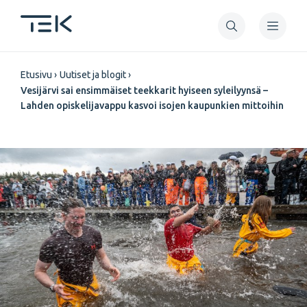
Hyppää
pääsisältöön
Murupolku
Etusivu
Uutiset ja blogit
Vesijärvi sai ensimmäiset teekkarit hyiseen syleilyynsä –
Lahden opiskelijavappu kasvoi isojen kaupunkien mittoihin