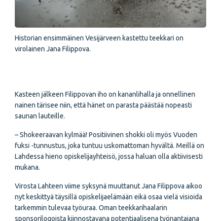
Historian ensimmäinen Vesijärveen kastettu teekkari on
virolainen Jana Filippova.
Kasteen jälkeen Filippovan iho on kananlihalla ja onnellinen
nainen tärisee niin, että hänet on parasta päästää nopeasti
saunan lauteille.
– Shokeeraavan kylmää! Positiivinen shokki oli myös Vuoden
fuksi -tunnustus, joka tuntuu uskomattoman hyvältä. Meillä on
Lahdessa hieno opiskelijayhteisö, jossa haluan olla aktiivisesti
mukana.
Virosta Lahteen viime syksynä muuttanut Jana Filippova aikoo
nyt keskittyä täysillä opiskelijaelämään eikä osaa vielä visioida
tarkemmin tulevaa työuraa. Oman teekkarihaalarin
sponsorilogoista kiinnostavana potentiaalisena työnantajana