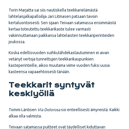
Torin Marjatta sai siis nautiskella teekkarielämästä
lahtelaisjalkapalloilija Jari Litmasen patsaan tavoin
kertaluontoisesti. Sen sijaan Teivaan satamassa ensimmäistä
kertaa toteutettu teekkarikaste tulee varmasti
vakiinnuttamaan paikkansa lahtelaisten teekkariperinteiden
joukossa.
Koska edellisvuoden suihkulähdekastautuminen ei aivan
vetänyt vertoja tunnettujen teekkarikaupunkien
kasteperinteille, aikoo muutama viime vuoden fuksi uusia
kasteensa vapaaehtoisesti tänään.
Teekkarit syntyvät
keskiyöllä
Tommi Läntisen
Via Dolorosa
soi enteellisesti ämyreistä. Kaikki
alkaa olla valmista.
Teivaan satamassa puitteet ovat täydelliset kiduttavan