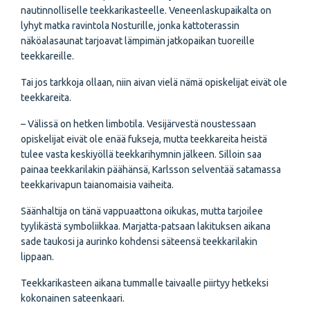
nautinnolliselle teekkarikasteelle. Veneenlaskupaikalta on
lyhyt matka ravintola Nosturille, jonka kattoterassin
näköalasaunat tarjoavat lämpimän jatkopaikan tuoreille
teekkareille.
Tai jos tarkkoja ollaan, niin aivan vielä nämä opiskelijat eivät ole
teekkareita.
– Välissä on hetken limbotila. Vesijärvestä noustessaan
opiskelijat eivät ole enää fukseja, mutta teekkareita heistä
tulee vasta keskiyöllä teekkarihymnin jälkeen. Silloin saa
painaa teekkarilakin päähänsä, Karlsson selventää satamassa
teekkarivapun taianomaisia vaiheita.
Säänhaltija on tänä vappuaattona oikukas, mutta tarjoilee
tyylikästä symboliikkaa. Marjatta-patsaan lakituksen aikana
sade taukosi ja aurinko kohdensi säteensä teekkarilakin
lippaan.
Teekkarikasteen aikana tummalle taivaalle piirtyy hetkeksi
kokonainen sateenkaari.