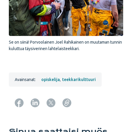
Se on siinä! Porvoolainen Joel Rahikainen on muutaman tunnin
kuluttua täysiverinen lahtelaisteekkari.
Avainsanat:
opiskelija
,
teekkarikulttuuri
Copy URL from below
Sinua saattaisi myös