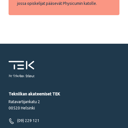
jossa opiskelijat pääsevät Physicumin katolle.
Me tekniikan takana
Tekniikan akateemiset TEK
Ratavartijankatu 2
00520 Helsinki
(09) 229 121