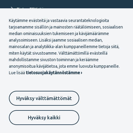
Tietoa TEKistä
Käytämme evästeitä ja vastaavia seurantateknologioita
Extranet
tarjoamamme sisällön ja mainosten räätälöimiseen, sosiaalisen
median ominaisuuksien tukemiseen ja kävijämäärämme
analysoimiseen. Lisäksi jaamme sosiaalisen median,
mainosalan ja analytiikka-alan kumppaneillemme tietoja siitä,
miten käytät sivustoamme. Välttämättömillä evästeillä
mahdollistamme sivuston toiminnan ja keräämme
Secondary
anonymisoitua kävijätietoa, jota emme luovuta kumppaneille.
Liity jäseneksi
Lue lisää
tietosuojakäytännöstämme ›
menu
FI
Hyväksy välttämättömät
Suomeksi
In English
På svenska
Footer
Evästeasetukset
Tietosuojaselosteet
Anna palautetta
Hyväksy kaikki
Ilmoituskanava
secondary