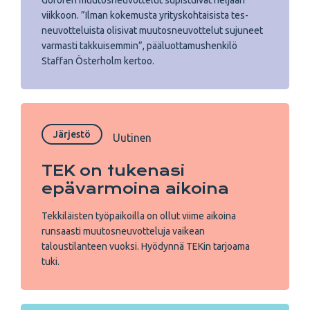
Goforen muutosneuvottelut supistuivat neljään
viikkoon. ”Ilman kokemusta yrityskohtaisista tes-
neuvotteluista olisivat muutosneuvottelut sujuneet
varmasti takkuisemmin”, pääluottamushenkilö
Staffan Österholm kertoo.
Järjestö
Uutinen
TEK on tukenasi
epävarmoina aikoina
Tekkiläisten työpaikoilla on ollut viime aikoina
runsaasti muutosneuvotteluja vaikean
taloustilanteen vuoksi. Hyödynnä TEKin tarjoama
tuki.