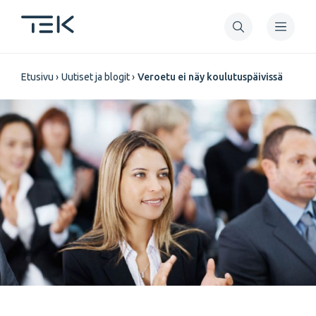
Hyppää
pääsisältöön
Murupolku
Etusivu
Uutiset ja blogit
Veroetu ei näy koulutuspäivissä