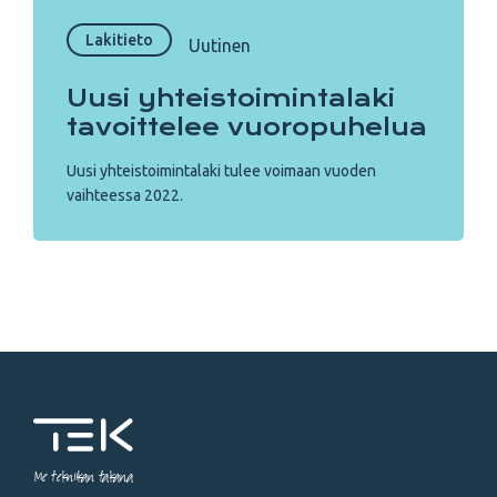
Lakitieto
Uutinen
Uusi yhteistoimintalaki
tavoittelee vuoropuhelua
Uusi yhteistoimintalaki tulee voimaan vuoden
vaihteessa 2022.
Me tekniikan takana