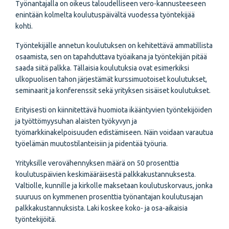
Työnantajalla on oikeus taloudelliseen vero-kannusteeseen
enintään kolmelta koulutuspäivältä vuodessa työntekijää
kohti.
Työntekijälle annetun koulutuksen on kehitettävä ammatillista
osaamista, sen on tapahduttava työaikana ja työntekijän pitää
saada siitä palkka. Tällaisia koulutuksia ovat esimerkiksi
ulkopuolisen tahon järjestämät kurssimuotoiset koulutukset,
seminaarit ja konferenssit sekä yrityksen sisäiset koulutukset.
Erityisesti on kiinnitettävä huomiota ikääntyvien työntekijöiden
ja työttömyysuhan alaisten työkyvyn ja
työmarkkinakelpoisuuden edistämiseen. Näin voidaan varautua
työelämän muutostilanteisiin ja pidentää työuria.
Yrityksille verovähennyksen määrä on 50 prosenttia
koulutuspäivien keskimääräisestä palkkakustannuksesta.
Valtiolle, kunnille ja kirkolle maksetaan koulutuskorvaus, jonka
suuruus on kymmenen prosenttia työnantajan koulutusajan
palkkakustannuksista. Laki koskee koko- ja osa-aikaisia
työntekijöitä.