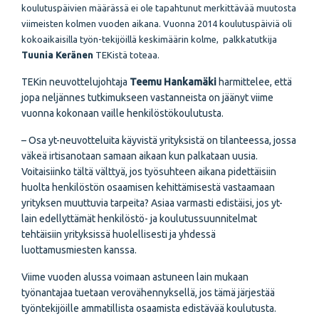
koulutuspäivien määrässä ei ole tapahtunut merkittävää muutosta
viimeisten kolmen vuoden aikana.
Vuonna 2014 koulutuspäiviä oli
kokoaikaisilla työn-tekijöillä keskimäärin kolme, palkkatutkija
Tuunia Keränen
TEKistä toteaa.
TEKin neuvottelujohtaja
Teemu Hankamäki
harmittelee, että
jopa neljännes tutkimukseen vastanneista on jäänyt viime
vuonna kokonaan vaille henkilöstökoulutusta.
– Osa yt-neuvotteluita käyvistä yrityksistä on tilanteessa, jossa
väkeä irtisanotaan samaan aikaan kun palkataan uusia.
Voitaisiinko tältä välttyä, jos työsuhteen aikana pidettäisiin
huolta henkilöstön osaamisen kehittämisestä vastaamaan
yrityksen muuttuvia tarpeita? Asiaa varmasti edistäisi, jos yt-
lain edellyttämät henkilöstö- ja koulutussuunnitelmat
tehtäisiin yrityksissä huolellisesti ja yhdessä
luottamusmiesten kanssa.
Viime vuoden alussa voimaan astuneen lain mukaan
työnantajaa tuetaan verovähennyksellä, jos tämä järjestää
työntekijöille ammatillista osaamista edistävää koulutusta.