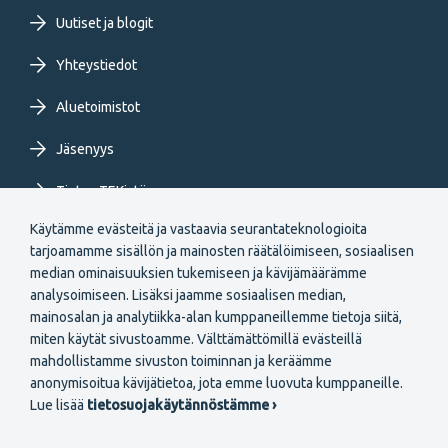
FI
Uutiset ja blogit
Yhteystiedot
Aluetoimistot
Jäsenyys
Tietoa TEKistä
Käytämme evästeitä ja vastaavia seurantateknologioita
Extranet
tarjoamamme sisällön ja mainosten räätälöimiseen, sosiaalisen
median ominaisuuksien tukemiseen ja kävijämäärämme
analysoimiseen. Lisäksi jaamme sosiaalisen median,
mainosalan ja analytiikka-alan kumppaneillemme tietoja siitä,
miten käytät sivustoamme. Välttämättömillä evästeillä
mahdollistamme sivuston toiminnan ja keräämme
Secondary
anonymisoitua kävijätietoa, jota emme luovuta kumppaneille.
Liity jäseneksi
Lue lisää
tietosuojakäytännöstämme ›
menu