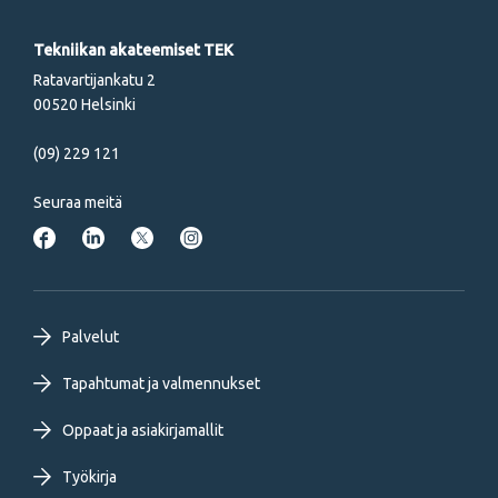
Tekniikan akateemiset TEK
Ratavartijankatu 2
00520 Helsinki
(09) 229 121
Seuraa meitä
Footer
Palvelut
primary
Tapahtumat ja valmennukset
Oppaat ja asiakirjamallit
menu
Työkirja