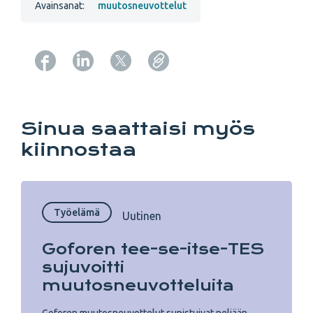
Avainsanat:
muutosneuvottelut
Copy URL from below
Sinua saattaisi myös
kiinnostaa
Työelämä
Uutinen
Goforen tee-se-itse-TES
sujuvoitti
muutosneuvotteluita