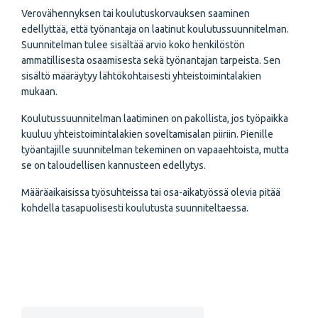
Verovähennyksen tai koulutuskorvauksen saaminen
edellyttää, että työnantaja on laatinut koulutussuunnitelman.
Suunnitelman tulee sisältää arvio koko henkilöstön
ammatillisesta osaamisesta sekä työnantajan tarpeista. Sen
sisältö määräytyy lähtökohtaisesti yhteistoimintalakien
mukaan.
Koulutussuunnitelman laatiminen on pakollista, jos työpaikka
kuuluu yhteistoimintalakien soveltamisalan piiriin. Pienille
työantajille suunnitelman tekeminen on vapaaehtoista, mutta
se on taloudellisen kannusteen edellytys.
Määräaikaisissa työsuhteissa tai osa-aikatyössä olevia pitää
kohdella tasapuolisesti koulutusta suunniteltaessa.