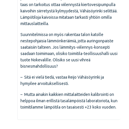
taas on tarkoitus ottaa viilennystä kiertovesipumpulla
kaivoihin siirretystä kylmyydestä, Vähäsöyrinki selittää.
Lämpötiloja kaivoissa mitataan tarkasti yhtiön omilla
mittauslaitteilla.
Suunnitelmissa on myös rakentaa talon katolle
nestepohjaisia lämmönkeräimiä, jotta auringonpaiste
saataisiin talteen. Jos lämmitys-viilennys-konsepti
saadaan toimimaan, olisiko toimitila-teollisuushalli uusi
tuote Nokevalille. Olisiko se uusi vihreä
bisnesmahdollisuus?
– Sitä ei vielä tiedä, vastaa Reijo Vähäsöyrinki ja
hymyilee arvoituksellisesti.
– Mutta ainakin kaikkien mittalaitteiden kalibrointi on
helppoa ilman erillistä tasalämpöistä laboratoriota, kun
toimitilamme lämpötila on tasaisesti +23 koko vuoden.