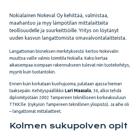
Nokialainen Nokeval Oy kehittää, valmistaa,
maahantuo ja myy lämpötilan mittalaitteita
teollisuudelle ja suurkeittiöille. Yritys on löytänyt
uuden kasvun langattomista omavalvontalaitteista.
Langattoman bisneksen merkityksestä kertoo Nokevalin
muuttoa vaille valmis toimitila Nokialla. Kaksi kertaa
aikaisempaa isompaan rakennukseen tulevat niin tuotekehitys,
myynti kuin tuotantokin.
Ennen kuin korkataan kuohujuoma, palataan ajassa hieman
taaksepäin. Kehityspäällikkö
Lari Maasalo
, 36, alkoi tehdä
diplomityötään 2002 Tampereen teknilliseen korkeakouluun
TTKK:lle (nykyisin Tampereen teknillinen yliopisto). Ja aihe oli
– langattomat mittalaitteet.
Kolmen sukupolven opit