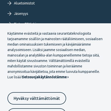
Aluetoimistot
Jäsenyys
Tietoa TEKistä
Käytämme evästeitä ja vastaavia seurantateknologioita
Extranet
tarjoamamme sisällön ja mainosten räätälöimiseen, sosiaalisen
median ominaisuuksien tukemiseen ja kävijämäärämme
analysoimiseen. Lisäksi jaamme sosiaalisen median,
mainosalan ja analytiikka-alan kumppaneillemme tietoja siitä,
miten käytät sivustoamme. Välttämättömillä evästeillä
mahdollistamme sivuston toiminnan ja keräämme
Secondary
anonymisoitua kävijätietoa, jota emme luovuta kumppaneille.
Liity jäseneksi
Lue lisää
tietosuojakäytännöstämme ›
menu
FI
Hyväksy välttämättömät
Suomeksi
In English
På svenska
Evästeasetukset
Tietosuojaselosteet
Anna palautetta