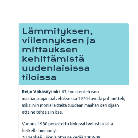
Lämmityksen,
viilennyksen ja
mittauksen
kehittämistä
uudenlaisissa
tiloissa
Reijo Vähäsöyrinki
, 63, työskenteli ison
maahantuojan palveluksessa 1970-luvulla ja ihmetteli,
miksi niin monia laitteita tuodaan maahan sen sijaan
että ne tehtäisiin itse.
Vuonna 1980 perustettu Nokeval työllistää tällä
hetkellä hieman yli
20 henkeä. Liikevaihtoa se kerää 2008-09