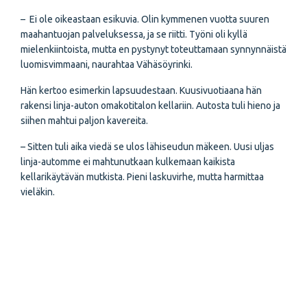
– Ei ole oikeastaan esikuvia. Olin kymmenen vuotta suuren
maahantuojan palveluksessa, ja se riitti. Työni oli kyllä
mielenkiintoista, mutta en pystynyt toteuttamaan synnynnäistä
luomis­vimmaani, naurahtaa Vähäsöyrinki.
Hän kertoo esimerkin lapsuudestaan. Kuusivuotiaana hän
rakensi linja-auton omakotitalon kellariin. Autosta tuli hieno ja
siihen mahtui paljon kavereita.
– Sitten tuli aika viedä se ulos lähiseudun mäkeen. Uusi uljas
linja-automme ei mahtunutkaan kulkemaan kaikista
kellarikäytävän mutkista. Pieni laskuvirhe, mutta harmittaa
vieläkin.