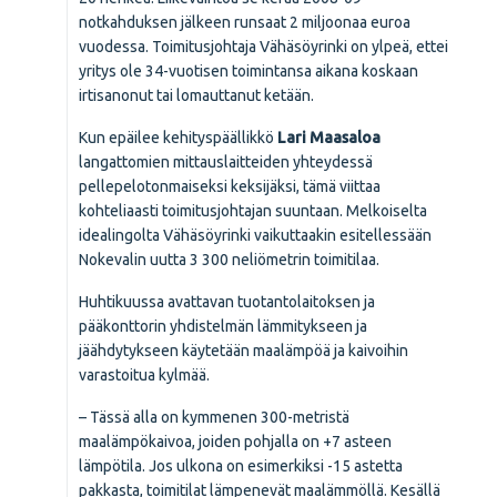
notkahduksen jälkeen runsaat 2 miljoonaa euroa
vuodessa. Toimitusjohtaja Vähäsöyrinki on ylpeä, ettei
yritys ole 34-vuotisen toimintansa aikana koskaan
irtisanonut tai lomauttanut ketään.
Kun epäilee kehitys­päällikkö
Lari Maasaloa
langattomien mittauslaitteiden yhteydessä
pellepelotonmaiseksi keksijäksi, tämä viittaa
kohteliaasti toimitusjohtajan suuntaan. Melkoiselta
idealingolta Vähäsöyrinki vaikuttaakin esitellessään
Nokevalin uutta 3 300 neliömetrin toimitilaa.
Huhtikuussa avattavan tuotantolaitoksen ja
pääkonttorin yhdistelmän lämmitykseen ja
jäähdytykseen käytetään maalämpöä ja kaivoihin
varastoitua kylmää.
– Tässä alla on kymmenen 300-metristä
maalämpökaivoa, joiden pohjalla on +7 asteen
lämpötila. Jos ulkona on esimerkiksi -15 astetta
pakkasta, toimitilat lämpenevät maalämmöllä. Kesällä