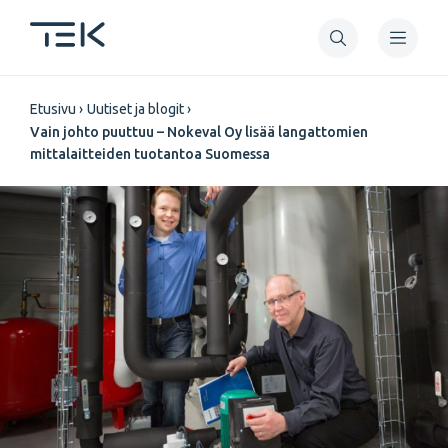
Hyppää
pääsisältöön
Murupolku
Etusivu
Uutiset ja blogit
Vain johto puuttuu – Nokeval Oy lisää langattomien
mittalaitteiden tuotantoa Suomessa