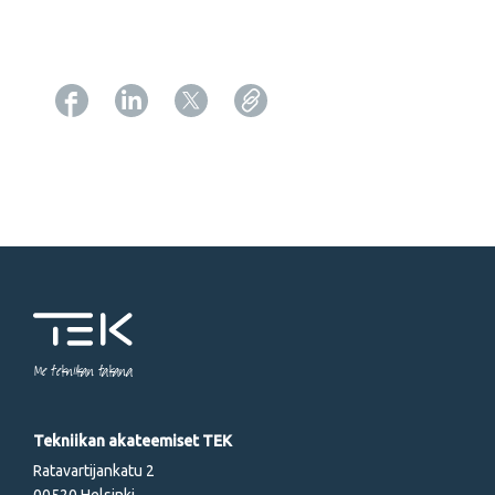
Copy URL from below
Me tekniikan takana
Tekniikan akateemiset TEK
Ratavartijankatu 2