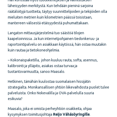
Hän korostaa myös tuotekehityksen ja valmistuksen
läheisyyden merkitystä. Kun tehdään pieninä sarjoina
räätälöityjä tuotteita, täytyy suunnittelijoiden ja tekijöiden olla
mieluiten metrien kuin kilometrien päässä toisistaan,
mantereen välisestä etäisyydestä puhumattakaan.
Langaton mittausjärjestelmä tuo säästöä tilojen
kaapeloinnissa. Ja kun internetpohjainen tiedonkeruu- ja
raportointipalvelu on asiakkaan käytössä, hän ostaa muutakin
kuin rautaa ja tietokoneohjelmia.
– Kokonaispaketilla, johon kuuluu rauta, softa, asennus,
kalibrointi ja ylläpito, asiakas ostaa turvaa ja
tuotantovarmuutta, sanoo Maasalo.
Hetkinen, tämähän kuulostaa suomalaisen hissi­jätin
strategialta. Monikansallisen yhtiön liike­vaihdosta puolet tulee
palveluista. Onko Nokevalilla ja OVA-palvelulla suuria
esikuvia?
Maasalo, joka ei omista perheyhtiön osakkeita, ohjaa
kysymyksen toimitusjohtaja
Reijo Vähäsöyringille
.