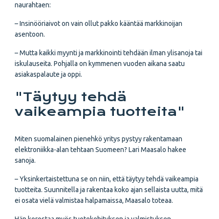
naurahtaen:
– Insinööriaivot on vain ollut pakko kääntää markkinoijan
asentoon.
– Mutta kaikki myynti ja markkinointi tehdään ilman ylisanoja tai
iskulauseita. Pohjalla on kymmenen vuoden aikana saatu
asiakaspalaute ja oppi.
"Täytyy tehdä
vaikeampia tuotteita"
Miten suomalainen pienehkö yritys pystyy rakentamaan
elektroniikka-alan tehtaan Suomeen? Lari Maasalo hakee
sanoja.
– Yksinkertaistettuna se on niin, että täytyy tehdä vaikeampia
tuotteita. Suunnitella ja rakentaa koko ajan sellaista uutta, mitä
ei osata vielä valmistaa halpamaissa, Maasalo toteaa.