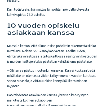
Maasalo.
Kuin todisteeksi hän mittaa lämpötilan pöydällä olevasta
kahvikupista: 71,2 astetta.
10 vuoden opiskelu
asiakkaan kanssa
Maasalo kertoo, että alkuvuosina pohdittiin rakennettaisiinko
mittalaite Nokian S60-kännykän varaan. Teollisuuden,
elintarvikevarastoissa ja laitoskeittiössä esiintyvän kosteuden
ja muiden haittojen takia päätettiin kehittää oma päätelaite.
– Olihan se päätös muutenkin onnekas. Kun ei koskaan tiedä
mikä laite on olemassa viiden tai kymmenen vuoden kuluttua,
sanoo Maasalo ja viittaa Nokian kännykkäliiketoiminnan
myyntiin.
Hän tähdentää asiakkaiden kanssa yhteisen kehitystyön
merkitystä kolmen sukupolven
ja vuosikymmenen matkalla. Paneelimittareiden