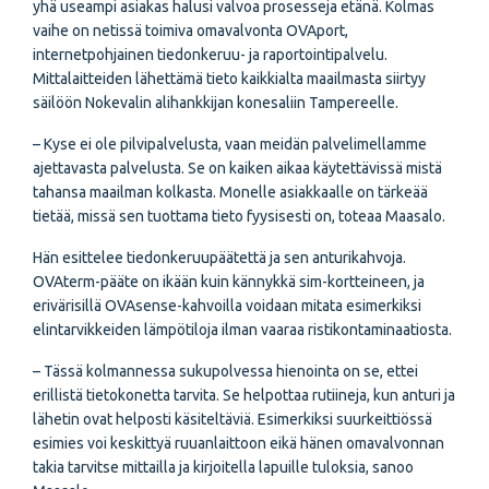
yhä useampi asiakas halusi valvoa prosesseja etänä. Kolmas
vaihe on netissä toimiva omavalvonta OVAport,
internetpohjainen tiedonkeruu- ja raportointipalvelu.
Mittalaitteiden lähettämä tieto kaikkialta maailmasta siirtyy
säilöön Nokevalin alihankkijan konesaliin Tampereelle.
– Kyse ei ole pilvipalvelusta, vaan meidän palvelimellamme
ajettavasta palvelusta. Se on kaiken aikaa käytettävissä mistä
tahansa maailman kolkasta. Monelle asiakkaalle on tärkeää
tietää, missä sen tuottama tieto fyysisesti on, toteaa Maasalo.
Hän esittelee tiedonkeruupäätettä ja sen anturikahvoja.
OVAterm-pääte on ikään kuin kännykkä sim-kortteineen, ja
erivärisillä OVAsense-kahvoilla voidaan mitata esimerkiksi
elintarvikkeiden lämpötiloja ilman vaaraa ristikontaminaatiosta.
– Tässä kolmannessa sukupolvessa hienointa on se, ettei
erillistä tietokonetta tarvita. Se helpottaa rutiineja, kun anturi ja
lähetin ovat helposti käsiteltäviä. Esimerkiksi suurkeittiössä
esimies voi keskittyä ruuanlaittoon eikä hänen omavalvonnan
takia tarvitse mittailla ja kirjoitella lapuille tuloksia, sanoo