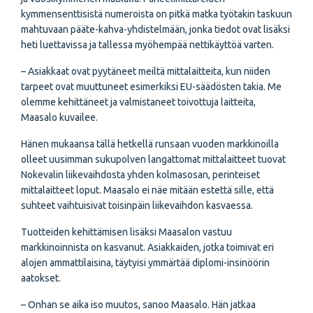
kymmensenttisistä numeroista on pitkä matka työtakin taskuun
mahtuvaan pääte-kahva-yhdistelmään, jonka tiedot ovat lisäksi
heti luettavissa ja tallessa myöhempää nettikäyttöä varten.
– Asiakkaat ovat pyytäneet meiltä mittalaitteita, kun niiden
tarpeet ovat muuttuneet esimerkiksi EU-säädösten takia. Me
olemme kehittäneet ja valmistaneet toivottuja laitteita,
Maasalo kuvailee.
Hänen mukaansa tällä hetkellä runsaan vuoden markkinoilla
olleet uusimman sukupolven langattomat mittalaitteet tuovat
Nokevalin liikevaihdosta yhden kolmasosan, perinteiset
mittalaitteet loput. Maasalo ei näe mitään estettä sille, että
suhteet vaihtuisivat toisinpäin liikevaihdon kasvaessa.
Tuotteiden kehittämisen lisäksi Maasalon vastuu
markkinoinnista on kasvanut. Asiakkaiden, jotka toimivat eri
alojen ammattilaisina, täytyisi ymmärtää diplomi-insinöörin
aatokset.
– Onhan se aika iso muutos, sanoo Maasalo. Hän jatkaa