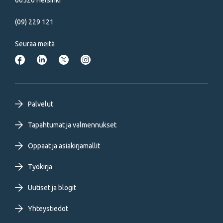
00520 Helsinki
(09) 229 121
Seuraa meitä
Footer
Palvelut
primary
Tapahtumat ja valmennukset
Oppaat ja asiakirjamallit
menu
Työkirja
FI
Uutiset ja blogit
Yhteystiedot