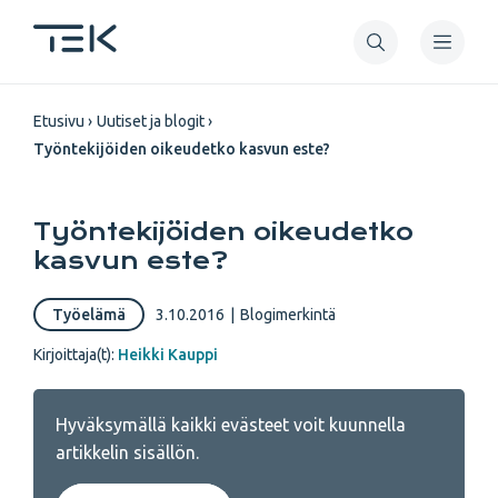
Hyppää
pääsisältöön
Murupolku
Etusivu
Uutiset ja blogit
Työntekijöiden oikeudetko kasvun este?
Työntekijöiden oikeudetko
kasvun este?
Työelämä
3.10.2016
|
Blogimerkintä
Kirjoittaja(t):
Heikki Kauppi
Hyväksymällä kaikki evästeet voit kuunnella
artikkelin sisällön.