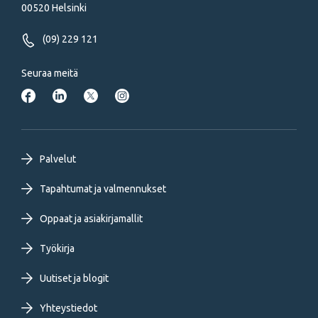
00520 Helsinki
(09) 229 121
Seuraa meitä
Footer
Palvelut
primary
Tapahtumat ja valmennukset
Oppaat ja asiakirjamallit
menu
Työkirja
FI
Uutiset ja blogit
Yhteystiedot