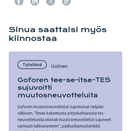
Copy URL from below
Sinua saattaisi myös
kiinnostaa
Työelämä
Uutinen
Goforen tee-se-itse-TES
sujuvoitti
muutosneuvotteluita
Goforen muutosneuvottelut supistuivat neljään
viikkoon. ”Ilman kokemusta yrityskohtaisista tes-
neuvotteluista olisivat muutosneuvottelut sujuneet
varmasti takkuisemmin”, pääluottamushenkilö