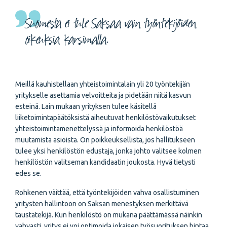
Suomesta ei tule Saksaa vain työntekijöiden
oikeuksia karsimalla.
Meillä kauhistellaan yhteistoimintalain yli 20 työntekijän
yritykselle asettamia velvoitteita ja pidetään niitä kasvun
esteinä. Lain mukaan yrityksen tulee käsitellä
liiketoimintapäätöksistä aiheutuvat henkilöstövaikutukset
yhteistoimintamenettelyssä ja informoida henkilöstöä
muutamista asioista. On poikkeuksellista, jos hallitukseen
tulee yksi henkilöstön edustaja, jonka johto valitsee kolmen
henkilöstön valitseman kandidaatin joukosta. Hyvä tietysti
edes se.
Rohkenen väittää, että työntekijöiden vahva osallistuminen
yritysten hallintoon on Saksan menestyksen merkittävä
taustatekijä. Kun henkilöstö on mukana päättämässä näinkin
vahvasti, yritys ei voi optimoida jokaisen työsuorituksen hintaa