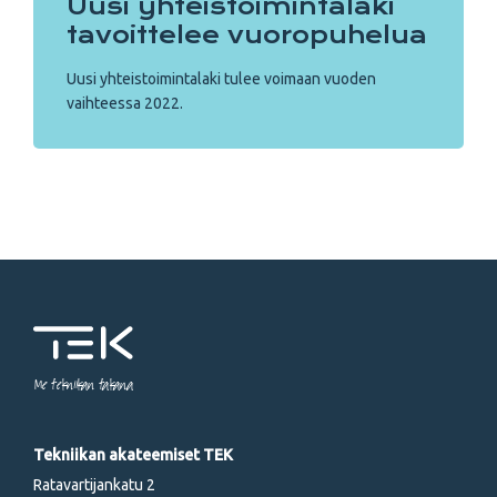
Uusi yhteistoimintalaki
tavoittelee vuoropuhelua
Uusi yhteistoimintalaki tulee voimaan vuoden
vaihteessa 2022.
Me tekniikan takana
Tekniikan akateemiset TEK
Ratavartijankatu 2