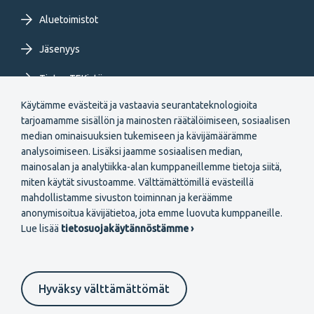
Aluetoimistot
Jäsenyys
Tietoa TEKistä
Käytämme evästeitä ja vastaavia seurantateknologioita
Extranet
tarjoamamme sisällön ja mainosten räätälöimiseen, sosiaalisen
median ominaisuuksien tukemiseen ja kävijämäärämme
analysoimiseen. Lisäksi jaamme sosiaalisen median,
mainosalan ja analytiikka-alan kumppaneillemme tietoja siitä,
miten käytät sivustoamme. Välttämättömillä evästeillä
mahdollistamme sivuston toiminnan ja keräämme
Secondary
anonymisoitua kävijätietoa, jota emme luovuta kumppaneille.
Liity jäseneksi
Lue lisää
tietosuojakäytännöstämme ›
menu
FI
Hyväksy välttämättömät
Suomeksi
In English
På svenska