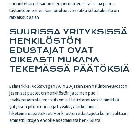
suunnitellun irtisanomisen perusteen, sitä ei saa panna
täytäntöön ennen kuin puolueeton ratkaisulautakunta on
ratkaissut asian
SUURISSA YRITYKSISSÄ
HENKILÖSTÖN
EDUSTAJAT OVAT
OIKEASTI MUKANA
TEKEMÄSSÄ PÄÄTÖKSIÄ
Esimerkiksi Volkswagen AG:n 20-jäsenisen hallintoneuvoston
jäsenistä puolet on henkilöstön ja toinen puoli
osakkeenomistajien valitsemia. Hallintoneuvosto nimittää
yrityksen johtokunnan ja hyväksyy tärkeimmät
liiketoimintapäätökset. Henkilöstön edustajista kolme valitaan
ammattiliittojen ehdolle asettamista henkilöistä.