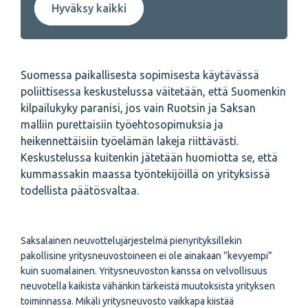
Hyväksy kaikki
Suomessa paikallisesta sopimisesta käytävässä
poliittisessa keskustelussa väitetään, että Suomenkin
kilpailukyky paranisi, jos vain Ruotsin ja Saksan
malliin purettaisiin työehtosopimuksia ja
heikennettäisiin työelämän lakeja riittävästi.
Keskustelussa kuitenkin jätetään huomiotta se, että
kummassakin maassa työntekijöillä on yrityksissä
todellista päätösvaltaa.
Saksalainen neuvottelujärjestelmä pienyrityksillekin
pakollisine yritysneuvostoineen ei ole ainakaan ”kevyempi”
kuin suomalainen. Yritysneuvoston kanssa on velvollisuus
neuvotella kaikista vähänkin tärkeistä muutoksista yrityksen
toiminnassa. Mikäli yritysneuvosto vaikkapa kiistää