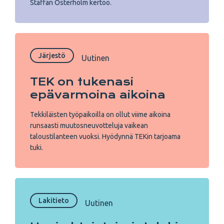
Staffan Österholm kertoo.
Järjestö
Uutinen
TEK on tukenasi
epävarmoina aikoina
Tekkiläisten työpaikoilla on ollut viime aikoina
runsaasti muutosneuvotteluja vaikean
taloustilanteen vuoksi. Hyödynnä TEKin tarjoama
tuki.
Lakitieto
Uutinen