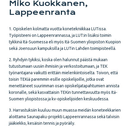
Miko Kuokkanen,
Lappeenranta
1. Opiskelen kolmatta vuotta konetekniikkaa LUTissa.
Työpisteeni on Lappeenrannassa, ja LUT:in lisäksi toimin
tykkinä Itä-Suomessa eli myös Itä-Suomen yliopiston Kuopion
sekä Joensuun kampuksilla ja LUTin Lahden toimipisteellä.
2. Ryhdyin tykiksi, koska olen halunnut päästä mukaan
tutustumaan uusiin ihmisiin ja verkostoitumaan, ja TEK
työnantajana vaikutti erittäin mielenkiintoiselta. Toivon, että
toisin TEKiä paremmin esille opiskelijoille, jotka ovat
menettäneet suurimman osan opiskelijatapahtumien annista
koronalle, sekä kasvattaisin TEKin tunnettavuutta myös Itä-
Suomen yliopistossa ja kv-opiskelijoiden keskuudessa.
3. Harrastuksiin kuuluu muun muassa meidän koneteekkarien
aloittama Saunapaku-projekti Lappeenrannassa sekä talvisin
jääkiekko, kesäisin tennis ja pyöräily.