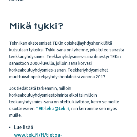
Mikä tykki?
Tekniikan akateemiset TEKin opiskelijayhdyshenkilöitä
kutsutaan tykeiksi. Tykki-sana on lyhenne, joka tulee sanasta
teekkari­yhdysmies. Teekkariyhdysmies-sana ilmestyi TEKin
sanastoon 2000-luvulla, jolloin sana korvasi
korkeakouluyhdysmies-sanan. Teekkari­yhdysmiehet
muuttuivat opiskelijayhdyshenkilöiksi vuonna 2017.
Jos tiedät tätä tarkemmin, milloin
korkeakouluyhdysmiestoiminta alkoi tai milloin
teekariyhdysmies-sana on otettu käyttöön, kerro se meille
osoitteeseen
TEK-lehti@tek.fi
, niin kerromme sen myös
muille.
Lue lisää
www.tek.fi/fi/tietoa-