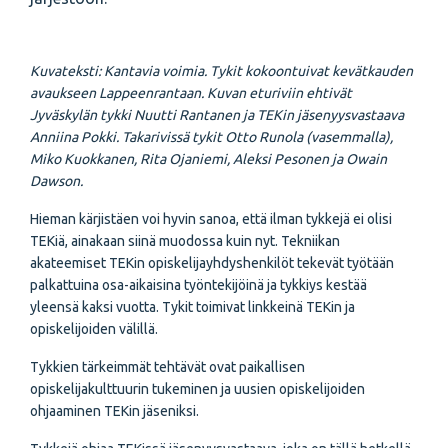
Kuvateksti: Kantavia voimia. Tykit kokoontuivat kevätkauden
avaukseen Lappeenrantaan. Kuvan eturiviin ehtivät
Jyväskylän tykki Nuutti Rantanen ja TEKin jäsenyysvastaava
Anniina Pokki. Takarivissä tykit Otto Runola (vasemmalla),
Miko Kuokkanen, Rita Ojaniemi, Aleksi Pesonen ja Owain
Dawson.
Hieman kärjistäen voi hyvin sanoa, että ilman tykkejä ei olisi
TEKiä, ainakaan siinä muodossa kuin nyt. Tekniikan
akateemiset TEKin opiskelijayhdyshenkilöt tekevät työtään
palkattuina osa-aikaisina työntekijöinä ja tykkiys kestää
yleensä kaksi vuotta. Tykit toimivat linkkeinä TEKin ja
opiskelijoiden välillä.
Tykkien tärkeimmät tehtävät ovat paikallisen
opiskelijakulttuurin tukeminen ja uusien opiskelijoiden
ohjaaminen TEKin jäseniksi.