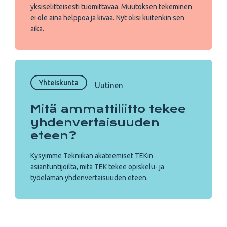
yksiselitteisesti tuomittavaa. Muutoksen tekeminen
ei ole aina helppoa ja kivaa. Nyt olisi kuitenkin sen
aika.
Yhteiskunta
Uutinen
Mitä ammattiliitto tekee
yhdenvertaisuuden
eteen?
Kysyimme Tekniikan akateemiset TEKin
asiantuntijoilta, mitä TEK tekee opiskelu- ja
työelämän yhdenvertaisuuden eteen.