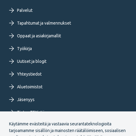
Footer
Palvelut
primary
Tapahtumat ja valmennukset
Oppaat ja asiakirjamallit
menu
Työkirja
FI
Uutiset ja blogit
Yhteystiedot
Aluetoimistot
Jäsenyys
Tietoa TEKistä
Käytämme evästeitä ja vastaavia seurantateknologioita
Extranet
tarjoamamme sisällön ja mainosten räätälöimiseen, sosiaalisen