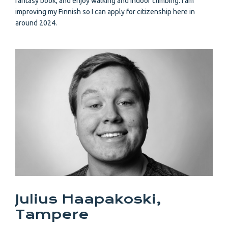
fantasy book, and enjoy walking and indoor climbing. I am
improving my Finnish so I can apply for citizenship here in
around 2024.
Julius Haapakoski,
Tampere