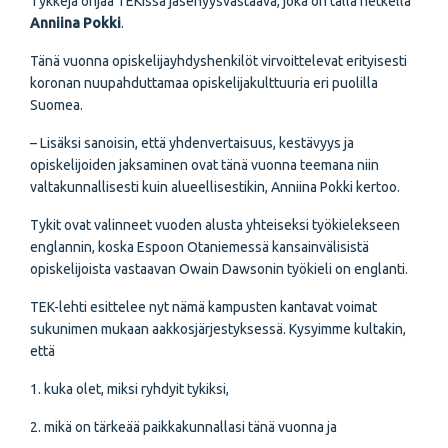
Tykkejä ohjaa TEKissä jäsenyysvastaava, joka on tällä hetkellä
Anniina Pokki
.
Tänä vuonna opiskelijayhdyshenkilöt virvoittelevat erityisesti
koronan nuupahduttamaa opiskelijakulttuuria eri puolilla
Suomea.
– Lisäksi sanoisin, että yhdenvertaisuus, kestävyys ja
opiskelijoiden jaksaminen ovat tänä vuonna teemana niin
valtakunnallisesti kuin alueellisestikin, Anniina Pokki kertoo.
Tykit ovat valinneet vuoden alusta yhteiseksi työkielekseen
englannin, koska Espoon Otaniemessä kansainvälisistä
opiskelijoista vastaavan Owain Dawsonin työkieli on englanti.
TEK-lehti esittelee nyt nämä kampusten kantavat voimat
sukunimen mukaan aakkosjärjestyksessä. Kysyimme kultakin,
että
1. kuka olet, miksi ryhdyit tykiksi,
2. mikä on tärkeää paikkakunnallasi tänä vuonna ja