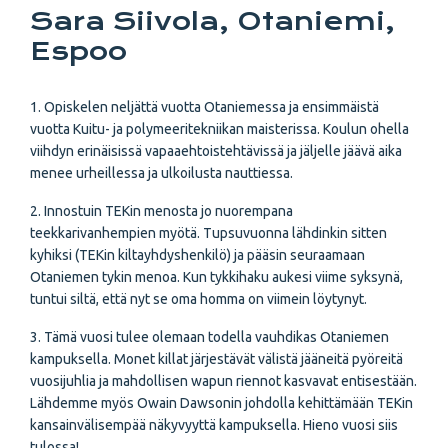
Sara Siivola, Otaniemi,
Espoo
1. Opiskelen neljättä vuotta Otaniemessa ja ensimmäistä
vuotta Kuitu- ja polymeeritekniikan maisterissa. Koulun ohella
viihdyn erinäisissä vapaaehtoistehtävissä ja jäljelle jäävä aika
menee urheillessa ja ulkoilusta nauttiessa.
2. Innostuin TEKin menosta jo nuorempana
teekkarivanhempien myötä. Tupsuvuonna lähdinkin sitten
kyhiksi (TEKin kiltayhdyshenkilö) ja pääsin seuraamaan
Otaniemen tykin menoa. Kun tykkihaku aukesi viime syksynä,
tuntui siltä, että nyt se oma homma on viimein löytynyt.
3. Tämä vuosi tulee olemaan todella vauhdikas Otaniemen
kampuksella. Monet killat järjestävät välistä jääneitä pyöreitä
vuosijuhlia ja mahdollisen wapun riennot kasvavat entisestään.
Lähdemme myös Owain Dawsonin johdolla kehittämään TEKin
kansainvälisempää näkyvyyttä kampuksella. Hieno vuosi siis
tulossa!