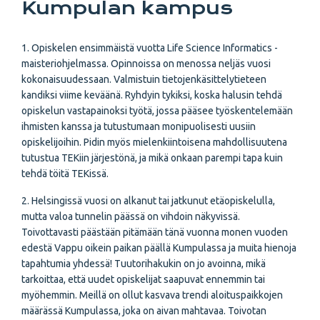
Kumpulan kampus
1. Opiskelen ensimmäistä vuotta Life Science Informatics -
maisteriohjelmassa. Opinnoissa on menossa neljäs vuosi
kokonaisuudessaan. Valmistuin tietojenkäsittelytieteen
kandiksi viime keväänä. Ryhdyin tykiksi, koska halusin tehdä
opiskelun vastapainoksi työtä, jossa pääsee työskentelemään
ihmisten kanssa ja tutustumaan monipuolisesti uusiin
opiskelijoihin. Pidin myös mielenkiintoisena mahdollisuutena
tutustua TEKiin järjestönä, ja mikä onkaan parempi tapa kuin
tehdä töitä TEKissä.
2. Helsingissä vuosi on alkanut tai jatkunut etäopiskelulla,
mutta valoa tunnelin päässä on vihdoin näkyvissä.
Toivottavasti päästään pitämään tänä vuonna monen vuoden
edestä Vappu oikein paikan päällä Kumpulassa ja muita hienoja
tapahtumia yhdessä! Tuutorihakukin on jo avoinna, mikä
tarkoittaa, että uudet opiskelijat saapuvat ennemmin tai
myöhemmin. Meillä on ollut kasvava trendi aloituspaikkojen
määrässä Kumpulassa, joka on aivan mahtavaa. Toivotan