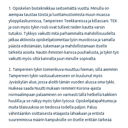
1. Opiskelen biotekniikkaa seitsemättä vuotta. Minulla on
aiempaa taustaa töistä ja luottamustoimista muun muassa
ylioppilaskunnissa, Tampereen Teekkareissa ja killassani. TEK
ja osin myös tykin rooli ovat tulleet niiden kautta varsin
tutuiksi. Tykkiys vaikutti mitä parhaimmalta mahdollisuudelta
jatkaa aktiivista opiskelijatoimintaa työn muodossa ja samalla
päästä edistämään, tukemaan ja mahdollistamaan itselle
tärkeitä asioita. Nautin ihmisten kanssa puuhailusta, ja tykin työ
vaikutti myös siltä kannalta juuri minulle sopivalta.
2. Tampereen tykin toimenkuva muuttuu hieman, sillä aiemmin
Tampereen tykin vastuualueeseen on kuulunut myös
Jyväskylän alue, jossa aloitti tämän vuoden alussa oma tykki.
Huikeaa saada Nuutti mukaan remmiin! Korona-ajasta
normaalimpaan palaaminen on varmasti tällä hetkellä kaikkien
huulilla ja se näkyy myös tykin työssä. Opiskelijatapahtumia ja
muita tilaisuuksia on tiedossa todella paljon. Paluu
vähintäänkin osittaisesta etäajasta lähiaikaan ja entistä
suuremmissa määrin kampuksille on itselle erittäin tärkeää.