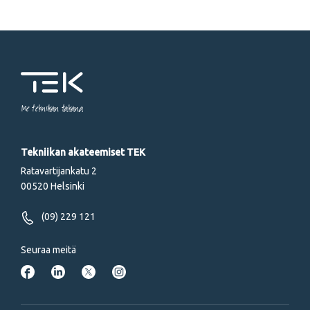
Me tekniikan takana
Tekniikan akateemiset TEK
Ratavartijankatu 2
00520 Helsinki
(09) 229 121
Seuraa meitä