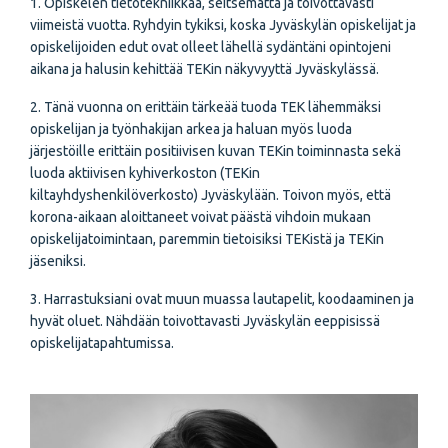
1. Opiskelen tietotekniikkaa, seitsemättä ja toivottavasti
viimeistä vuotta. Ryhdyin tykiksi, koska Jyväskylän opiskelijat ja
opiskelijoiden edut ovat olleet lähellä sydäntäni opintojeni
aikana ja halusin kehittää TEKin näkyvyyttä Jyväskylässä.
2. Tänä vuonna on erittäin tärkeää tuoda TEK lähemmäksi
opiskelijan ja työnhakijan arkea ja haluan myös luoda
järjestöille erittäin positiivisen kuvan TEKin toiminnasta sekä
luoda aktiivisen kyhiverkoston (TEKin
kiltayhdyshenkilöverkosto) Jyväskylään. Toivon myös, että
korona-aikaan aloittaneet voivat päästä vihdoin mukaan
opiskelijatoimintaan, paremmin tietoisiksi TEKistä ja TEKin
jäseniksi.
3. Harrastuksiani ovat muun muassa lautapelit, koodaaminen ja
hyvät oluet. Nähdään toivottavasti Jyväskylän eeppisissä
opiskelijatapahtumissa.