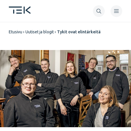
Hyppää
pääsisältöön
Murupolku
Etusivu
Uutiset ja blogit
Tykit ovat elintärkeitä