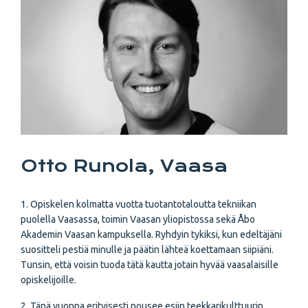
Otto Runola, Vaasa
1. Opiskelen kolmatta vuotta tuotantotaloutta tekniikan
puolella Vaasassa, toimin Vaasan yliopistossa sekä Åbo
Akademin Vaasan kampuksella. Ryhdyin tykiksi, kun edeltäjäni
suositteli pestiä minulle ja päätin lähteä koettamaan siipiäni.
Tunsin, että voisin tuoda tätä kautta jotain hyvää vaasalaisille
opiskelijoille.
2. Tänä vuonna erityisesti nousee esiin teekkarikulttuurin