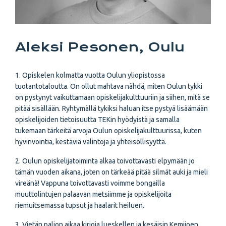
Aleksi Pesonen, Oulu
1. Opiskelen kolmatta vuotta Oulun yliopistossa
tuotantotaloutta. On ollut mahtava nähdä, miten Oulun tykki
on pystynyt vaikuttamaan opiskelijakulttuuriin ja siihen, mitä se
pitää sisällään. Ryhtymällä tykiksi haluan itse pystyä lisäämään
opiskelijoiden tietoisuutta TEKin hyödyistä ja samalla
tukemaan tärkeitä arvoja Oulun opiskelijakulttuurissa, kuten
hyvinvointia, kestäviä valintoja ja yhteisöllisyyttä.
2. Oulun opiskelijatoiminta alkaa toivottavasti elpymään jo
tämän vuoden aikana, joten on tärkeää pitää silmät auki ja mieli
vireänä! Vappuna toivottavasti voimme bongailla
muuttolintujen palaavan metsiimme ja opiskelijoita
riemuitsemassa tupsut ja haalarit heiluen.
3. Vietän paljon aikaa kirjoja lueskellen ja kesäisin Kemijoen