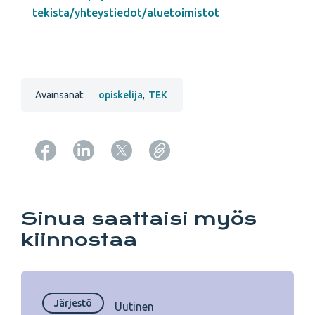
tekista/yhteystiedot/aluetoimistot
Avainsanat:
opiskelija
,
TEK
Copy URL from below
Sinua saattaisi myös
kiinnostaa
Järjestö
Uutinen