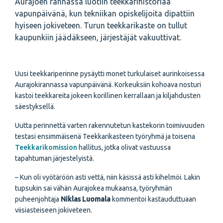
Aurajoen rannassa luotiin teekkarihistoriaa
vapunpäivänä, kun tekniikan opiskelijoita dipattiin
hyiseen jokiveteen. Turun teekkarikaste on tullut
kaupunkiin jäädäkseen, järjestäjät vakuuttivat.
Uusi teekkariperinne pysäytti monet turkulaiset aurinkoisessa
Aurajokirannassa vapunpäivänä. Korkeuksiin kohoava nosturi
kastoi teekkareita jokeen korillinen kerrallaan ja kiljahdusten
säestyksellä.
Uutta perinnettä varten rakennutetun kastekorin toimivuuden
testasi ensimmäisenä Teekkarikasteen työryhmä ja toisena
Teekkarikomission
hallitus, jotka olivat vastuussa
tapahtuman järjestelyistä.
– Kun oli vyötäröön asti vettä, niin käsissä asti kihelmöi. Lakin
tupsukin sai vähän Aurajokea mukaansa, työryhmän
puheenjohtaja
Niklas Luomala
kommentoi kastauduttuaan
viisiasteiseen jokiveteen.