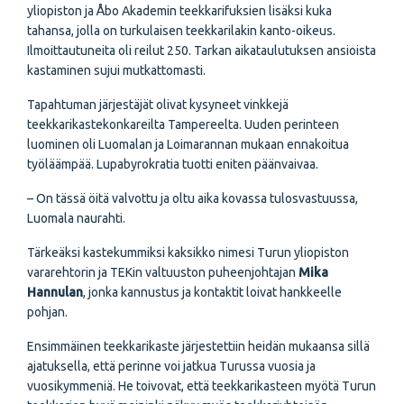
yliopiston ja Åbo Akademin teekkarifuksien lisäksi kuka
tahansa, jolla on turkulaisen teekkarilakin kanto-oikeus.
Ilmoittautuneita oli reilut 250. Tarkan aikataulutuksen ansioista
kastaminen sujui mutkattomasti.
Tapahtuman järjestäjät olivat kysyneet vinkkejä
teekkarikastekonkareilta Tampereelta. Uuden perinteen
luominen oli Luomalan ja Loimarannan mukaan ennakoitua
työläämpää. Lupabyrokratia tuotti eniten päänvaivaa.
– On tässä öitä valvottu ja oltu aika kovassa tulosvastuussa,
Luomala naurahti.
Tärkeäksi kastekummiksi kaksikko nimesi Turun yliopiston
vararehtorin ja TEKin valtuuston puheenjohtajan
Mika
Hannulan
, jonka kannustus ja kontaktit loivat hankkeelle
pohjan.
Ensimmäinen teekkarikaste järjestettiin heidän mukaansa sillä
ajatuksella, että perinne voi jatkua Turussa vuosia ja
vuosikymmeniä. He toivovat, että teekkarikasteen myötä Turun