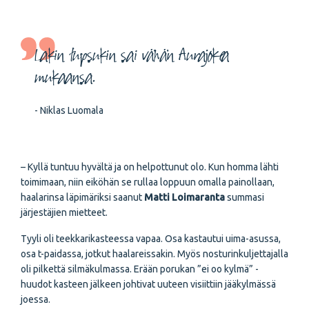
Lakin tupsukin sai vähän Aurajokea
mukaansa.
- Niklas Luomala
– Kyllä tuntuu hyvältä ja on helpottunut olo. Kun homma lähti
toimimaan, niin eiköhän se rullaa loppuun omalla painollaan,
haalarinsa läpimäriksi saanut
Matti Loimaranta
summasi
järjestäjien mietteet.
Tyyli oli teekkarikasteessa vapaa. Osa kastautui uima-asussa,
osa t-paidassa, jotkut haalareissakin. Myös nosturinkuljettajalla
oli pilkettä silmäkulmassa. Erään porukan ”ei oo kylmä” -
huudot kasteen jälkeen johtivat uuteen visiittiin jääkylmässä
joessa.