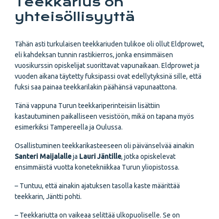
Teekkarius on
yhteisöllisyyttä
Tähän asti turkulaisen teekkariuden tulikoe oli ollut Eldprowet,
eli kahdeksan tunnin rastikierros, jonka ensimmäisen
vuosikurssin opiskelijat suorittavat vapunaikaan. Eldprowet ja
vuoden aikana täytetty fuksipassi ovat edellytyksinä sille, että
fuksi saa painaa teekkarilakin päähänsä vapunaattona.
Tänä vappuna Turun teekkariperinteisiin lisättiin
kastautuminen paikalliseen vesistöön, mikä on tapana myös
esimerkiksi Tampereella ja Oulussa.
Osallistuminen teekkarikasteeseen oli päivänselvää ainakin
Santeri Maijalalle
ja
Lauri Jäntille
, jotka opiskelevat
ensimmäistä vuotta konetekniikkaa Turun yliopistossa.
– Tuntuu, että ainakin ajatuksen tasolla kaste määrittää
teekkarin, Jäntti pohti.
– Teekkariutta on vaikeaa selittää ulkopuoliselle. Se on