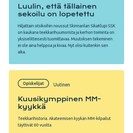
Luulin, että tällainen
sekoilu on lopetettu
Hiljattain otsikoihin noussut Skinnarilan SikaKlupi SSK
on kaukana teekkarihuumorista ja kerhon toiminta on
yksiselitteisesti tuomittavaa. Muutoksen tekeminen
ei ole aina helppoa ja kivaa. Nyt olisi kuitenkin sen
aika.
Opiskelijat
Uutinen
Kuusi­kymppinen MM-
kyykkä
Teekkarihistoria. Akateemisen kyykän MM-kilpailut
täyttivät 60 vuotta.