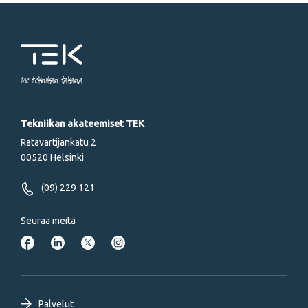
Me tekniikan takana
Tekniikan akateemiset TEK
Ratavartijankatu 2
00520 Helsinki
(09) 229 121
Seuraa meitä
Palvelut