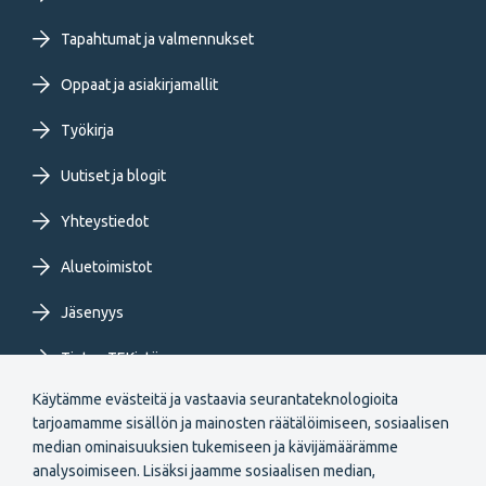
Footer
primary
Tapahtumat ja valmennukset
Oppaat ja asiakirjamallit
menu
Työkirja
FI
Uutiset ja blogit
Yhteystiedot
Aluetoimistot
Jäsenyys
Tietoa TEKistä
Käytämme evästeitä ja vastaavia seurantateknologioita
Extranet
tarjoamamme sisällön ja mainosten räätälöimiseen, sosiaalisen
median ominaisuuksien tukemiseen ja kävijämäärämme
analysoimiseen. Lisäksi jaamme sosiaalisen median,