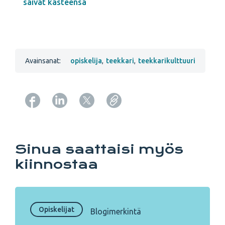
saivat kasteensa
Avainsanat:
opiskelija
,
teekkari
,
teekkarikulttuuri
Copy URL from below
Sinua saattaisi myös
kiinnostaa
Opiskelijat
Blogimerkintä