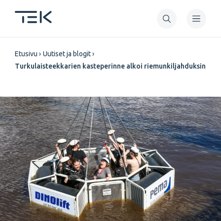
Hyppää
pääsisältöön
Murupolku
Etusivu
Uutiset ja blogit
Turkulaisteekkarien kasteperinne alkoi riemunkiljahduksin