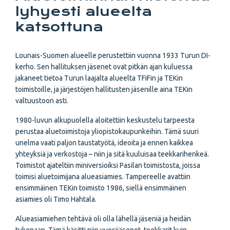
lyhyesti alueelta
katsottuna
Lounais-Suomen alueelle perustettiin vuonna 1933 Turun DI-
kerho. Sen hallituksen jäsenet ovat pitkän ajan kuluessa
jakaneet tietoa Turun laajalta alueelta TFiFin ja TEKin
toimistoille, ja järjestöjen hallitusten jäsenille aina TEKin
valtuustoon asti.
1980-luvun alkupuolella aloitettiin keskustelu tarpeesta
perustaa aluetoimistoja yliopistokaupunkeihin. Tämä suuri
unelma vaati paljon taustatyötä, ideoita ja ennen kaikkea
yhteyksiä ja verkostoja – niin ja sitä kuuluisaa teekkarihenkeä.
Toimistot ajateltiin miniversioiksi Pasilan toimistosta, joissa
toimisi aluetoimijana alueasiamies. Tampereelle avattiin
ensimmäinen TEKin toimisto 1986, siellä ensimmäinen
asiamies oli Timo Hahtala.
Alueasiamiehen tehtävä oli olla lähellä jäseniä ja heidän