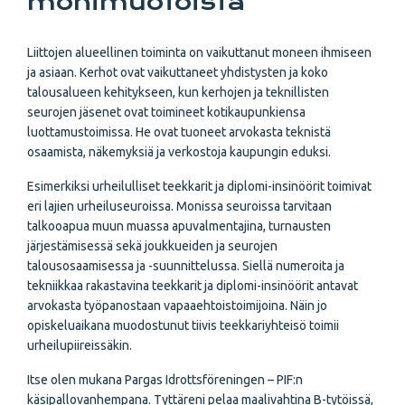
monimuotoista
Liittojen alueellinen toiminta on vaikuttanut moneen ihmiseen
ja asiaan. Kerhot ovat vaikuttaneet yhdistysten ja koko
talousalueen kehitykseen, kun kerhojen ja teknillisten
seurojen jäsenet ovat toimineet kotikaupunkiensa
luottamustoimissa. He ovat tuoneet arvokasta teknistä
osaamista, näkemyksiä ja verkostoja kaupungin eduksi.
Esimerkiksi urheilulliset teekkarit ja diplomi-insinöörit toimivat
eri lajien urheiluseuroissa. Monissa seuroissa tarvitaan
talkooapua muun muassa apuvalmentajina, turnausten
järjestämisessä sekä joukkueiden ja seurojen
talousosaamisessa ja -suunnittelussa. Siellä numeroita ja
tekniikkaa rakastavina teekkarit ja diplomi-insinöörit antavat
arvokasta työpanostaan vapaaehtoistoimijoina. Näin jo
opiskeluaikana muodostunut tiivis teekkariyhteisö toimii
urheilupiireissäkin.
Itse olen mukana Pargas Idrottsföreningen – PIF:n
käsipallovanhempana. Tyttäreni pelaa maalivahtina B-tytöissä,