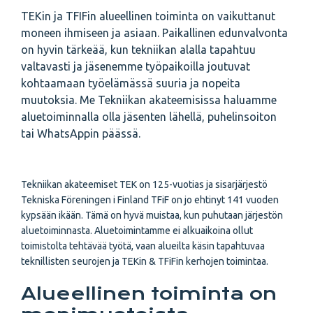
TEKin ja TFIFin alueellinen toiminta on vaikuttanut
moneen ihmiseen ja asiaan. Paikallinen edunvalvonta
on hyvin tärkeää, kun tekniikan alalla tapahtuu
valtavasti ja jäsenemme työpaikoilla joutuvat
kohtaamaan työelämässä suuria ja nopeita
muutoksia. Me Tekniikan akateemisissa haluamme
aluetoiminnalla olla jäsenten lähellä, puhelinsoiton
tai WhatsAppin päässä.
Tekniikan akateemiset TEK on 125-vuotias ja sisarjärjestö
Tekniska Föreningen i Finland TFiF on jo ehtinyt 141 vuoden
kypsään ikään. Tämä on hyvä muistaa, kun puhutaan järjestön
aluetoiminnasta. Aluetoimintamme ei alkuaikoina ollut
toimistolta tehtävää työtä, vaan alueilta käsin tapahtuvaa
teknillisten seurojen ja TEKin & TFiFin kerhojen toimintaa.
Alueellinen toiminta on