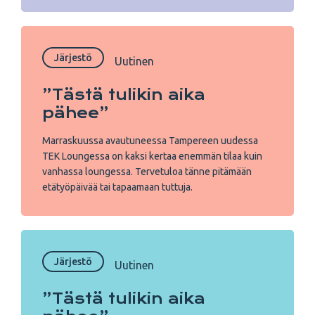
Järjestö
Uutinen
”Tästä tulikin aika
pähee”
Marraskuussa avautuneessa Tampereen uudessa
TEK Loungessa on kaksi kertaa enemmän tilaa kuin
vanhassa loungessa. Tervetuloa tänne pitämään
etätyöpäivää tai tapaamaan tuttuja.
Järjestö
Uutinen
”Tästä tulikin aika