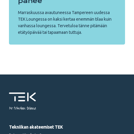
pähee”
Marraskuussa avautuneessa Tampereen uudessa
TEK Loungessa on kaksi kertaa enemmän tilaa kuin
vanhassa loungessa. Tervetuloa tänne pitämään
etätyöpäivää tai tapaamaan tuttuja.
Me tekniikan takana
Tekniikan akateemiset TEK