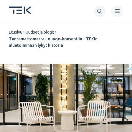
Hyppää
pääsisältöön
Murupolku
Etusivu
Uutiset ja blogit
Tuntemattomasta Lounge-konseptiin – TEKin
aluetoiminnan lyhyt historia