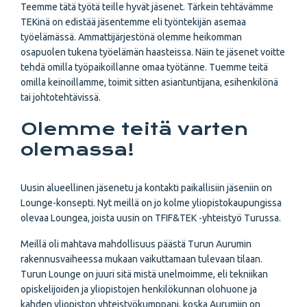
Teemme tätä työtä teille hyvät jäsenet. Tärkein tehtävämme
TEKinä on edistää jäsentemme eli työntekijän asemaa
työelämässä. Ammattijärjestönä olemme heikomman
osapuolen tukena työelämän haasteissa. Näin te jäsenet voitte
tehdä omilla työpaikoillanne omaa työtänne. Tuemme teitä
omilla keinoillamme, toimit sitten asiantuntijana, esihenkilönä
tai johtotehtävissä.
Olemme teitä varten
olemassa!
Uusin alueellinen jäsenetu ja kontakti paikallisiin jäseniin on
Lounge-konsepti. Nyt meillä on jo kolme yliopistokaupungissa
olevaa Loungea, joista uusin on TFIF&TEK -yhteistyö Turussa.
Meillä oli mahtava mahdollisuus päästä Turun Aurumin
rakennusvaiheessa mukaan vaikuttamaan tulevaan tilaan.
Turun Lounge on juuri sitä mistä unelmoimme, eli tekniikan
opiskelijoiden ja yliopistojen henkilökunnan olohuone ja
kahden yliopiston yhteistyökumppani, koska Aurumiin on