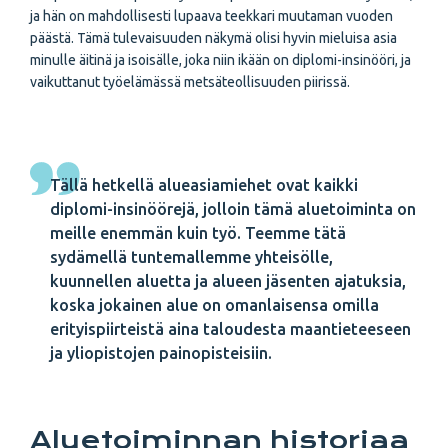
ja hän on mahdollisesti lupaava teekkari muutaman vuoden
päästä. Tämä tulevaisuuden näkymä olisi hyvin mieluisa asia
minulle äitinä ja isoisälle, joka niin ikään on diplomi-insinööri, ja
vaikuttanut työelämässä metsäteollisuuden piirissä.
Tällä hetkellä alueasiamiehet ovat kaikki
diplomi-insinöörejä, jolloin tämä aluetoiminta on
meille enemmän kuin työ. Teemme tätä
sydämellä tuntemallemme yhteisölle,
kuunnellen aluetta ja alueen jäsenten ajatuksia,
koska jokainen alue on omanlaisensa omilla
erityispiirteistä aina taloudesta maantieteeseen
ja yliopistojen painopisteisiin.
Aluetoiminnan historiaa