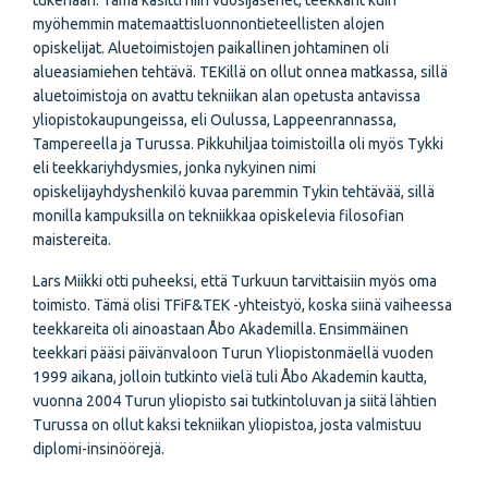
tukenaan. Tämä käsitti niin vuosijäsenet, teekkarit kuin
myöhemmin matemaattisluonnontieteellisten alojen
opiskelijat. Aluetoimistojen paikallinen johtaminen oli
alueasiamiehen tehtävä. TEKillä on ollut onnea matkassa, sillä
aluetoimistoja on avattu tekniikan alan opetusta antavissa
yliopistokaupungeissa, eli Oulussa, Lappeenrannassa,
Tampereella ja Turussa. Pikkuhiljaa toimistoilla oli myös Tykki
eli teekkariyhdysmies, jonka nykyinen nimi
opiskelijayhdyshenkilö kuvaa paremmin Tykin tehtävää, sillä
monilla kampuksilla on tekniikkaa opiskelevia filosofian
maistereita.
Lars Miikki otti puheeksi, että Turkuun tarvittaisiin myös oma
toimisto. Tämä olisi TFiF&TEK -yhteistyö, koska siinä vaiheessa
teekkareita oli ainoastaan Åbo Akademilla. Ensimmäinen
teekkari pääsi päivänvaloon Turun Yliopistonmäellä vuoden
1999 aikana, jolloin tutkinto vielä tuli Åbo Akademin kautta,
vuonna 2004 Turun yliopisto sai tutkintoluvan ja siitä lähtien
Turussa on ollut kaksi tekniikan yliopistoa, josta valmistuu
diplomi-insinöörejä.