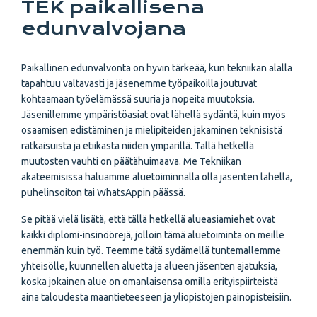
TEK paikallisena
edunvalvojana
Paikallinen edunvalvonta on hyvin tärkeää, kun tekniikan alalla
tapahtuu valtavasti ja jäsenemme työpaikoilla joutuvat
kohtaamaan työelämässä suuria ja nopeita muutoksia.
Jäsenillemme ympäristöasiat ovat lähellä sydäntä, kuin myös
osaamisen edistäminen ja mielipiteiden jakaminen teknisistä
ratkaisuista ja etiikasta niiden ympärillä. Tällä hetkellä
muutosten vauhti on päätähuimaava. Me Tekniikan
akateemisissa haluamme aluetoiminnalla olla jäsenten lähellä,
puhelinsoiton tai WhatsAppin päässä.
Se pitää vielä lisätä, että tällä hetkellä alueasiamiehet ovat
kaikki diplomi-insinöörejä, jolloin tämä aluetoiminta on meille
enemmän kuin työ. Teemme tätä sydämellä tuntemallemme
yhteisölle, kuunnellen aluetta ja alueen jäsenten ajatuksia,
koska jokainen alue on omanlaisensa omilla erityispiirteistä
aina taloudesta maantieteeseen ja yliopistojen painopisteisiin.