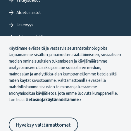
Yhteystiedot
Aluetoimistot
Jäsenyys
Tietoa TEKistä
Käytämme evästeitä ja vastaavia seurantateknologioita
Extranet
tarjoamamme sisällön ja mainosten räätälöimiseen, sosiaalisen
median ominaisuuksien tukemiseen ja kävijämäärämme
analysoimiseen. Lisäksi jaamme sosiaalisen median,
mainosalan ja analytiikka-alan kumppaneillemme tietoja siitä,
miten käytät sivustoamme. Välttämättömillä evästeillä
mahdollistamme sivuston toiminnan ja keräämme
Secondary
anonymisoitua kävijätietoa, jota emme luovuta kumppaneille.
Liity jäseneksi
Lue lisää
tietosuojakäytännöstämme ›
menu
FI
Hyväksy välttämättömät
Suomeksi
In English
På svenska