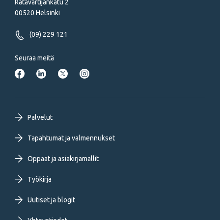
Ratavartijankatu 2
00520 Helsinki
(09) 229 121
Seuraa meitä
Footer
Palvelut
primary
Tapahtumat ja valmennukset
Oppaat ja asiakirjamallit
menu
Työkirja
FI
Uutiset ja blogit