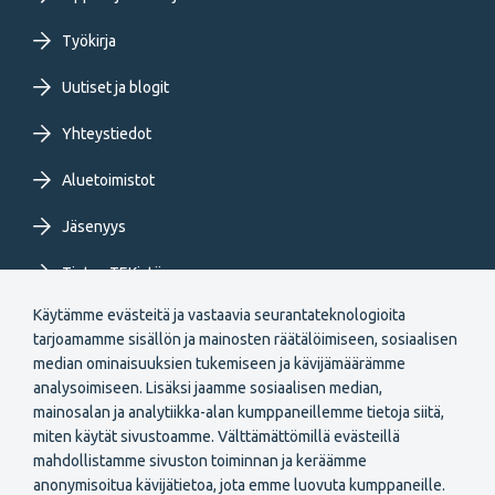
menu
Työkirja
FI
Uutiset ja blogit
Yhteystiedot
Aluetoimistot
Jäsenyys
Tietoa TEKistä
Käytämme evästeitä ja vastaavia seurantateknologioita
Extranet
tarjoamamme sisällön ja mainosten räätälöimiseen, sosiaalisen
median ominaisuuksien tukemiseen ja kävijämäärämme
analysoimiseen. Lisäksi jaamme sosiaalisen median,
mainosalan ja analytiikka-alan kumppaneillemme tietoja siitä,
miten käytät sivustoamme. Välttämättömillä evästeillä
mahdollistamme sivuston toiminnan ja keräämme
anonymisoitua kävijätietoa, jota emme luovuta kumppaneille.