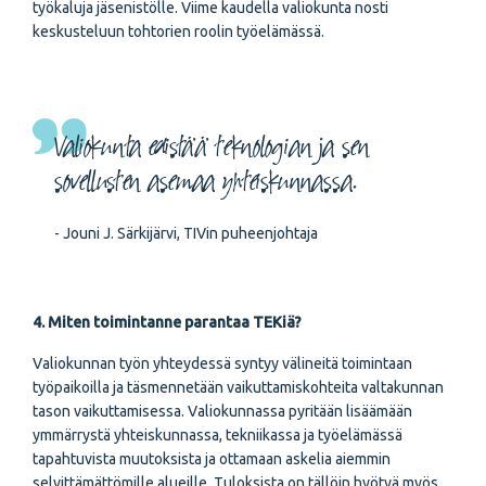
työkaluja jäsenistölle. Viime kaudella valiokunta nosti
keskusteluun tohtorien roolin työelämässä.
Valiokunta edistää teknologian ja sen
sovellusten asemaa yhteiskunnassa.
- Jouni J. Särkijärvi, TIVin puheenjohtaja
4. Miten toimintanne parantaa TEKiä?
Valiokunnan työn yhteydessä syntyy välineitä toimintaan
työpaikoilla ja täsmennetään vaikuttamiskohteita valtakunnan
tason vaikuttamisessa. Valiokunnassa pyritään lisäämään
ymmärrystä yhteiskunnassa, tekniikassa ja työelämässä
tapahtuvista muutoksista ja ottamaan askelia aiemmin
selvittämättömille alueille. Tuloksista on tällöin hyötyä myös