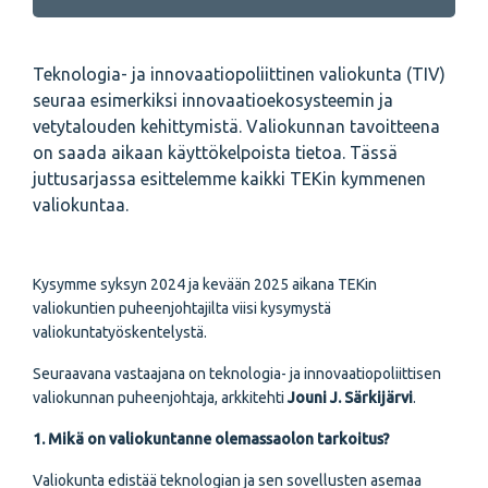
Teknologia- ja innovaatiopoliittinen valiokunta (TIV)
seuraa esimerkiksi innovaatioekosysteemin ja
vetytalouden kehittymistä. Valiokunnan tavoitteena
on saada aikaan käyttökelpoista tietoa. Tässä
juttusarjassa esittelemme kaikki TEKin kymmenen
valiokuntaa.
Kysymme syksyn 2024 ja kevään 2025 aikana TEKin
valiokuntien puheenjohtajilta viisi kysymystä
valiokuntatyöskentelystä.
Seuraavana vastaajana on teknologia- ja innovaatiopoliittisen
valiokunnan puheenjohtaja, arkkitehti
Jouni J. Särkijärvi
.
1. Mikä on valiokuntanne olemassaolon tarkoitus?
Valiokunta edistää teknologian ja sen sovellusten asemaa