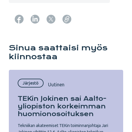
Copy URL from below
Sinua saattaisi myös
kiinnostaa
Järjestö
Uutinen
TEKin Jokinen sai Aalto-
yliopiston korkeimman
huomionosoituksen
Tekniikan akateemiset TEKin toiminnanjohtaja Jari