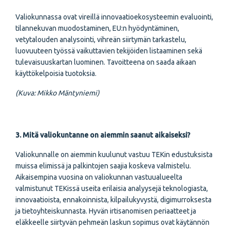
Valiokunnassa ovat vireillä innovaatioekosysteemin evaluointi,
tilannekuvan muodostaminen, EU:n hyödyntäminen,
vetytalouden analysointi, vihreän siirtymän tarkastelu,
luovuuteen työssä vaikuttavien tekijöiden listaaminen sekä
tulevaisuuskartan luominen. Tavoitteena on saada aikaan
käyttökelpoisia tuotoksia.
(Kuva: Mikko Mäntyniemi)
3. Mitä valiokuntanne on aiemmin saanut aikaiseksi?
Valiokunnalle on aiemmin kuulunut vastuu TEKin edustuksista
muissa elimissä ja palkintojen saajia koskeva valmistelu.
Aikaisempina vuosina on valiokunnan vastuualueelta
valmistunut TEKissä useita erilaisia analyysejä teknologiasta,
innovaatioista, ennakoinnista, kilpailukyvystä, digimurroksesta
ja tietoyhteiskunnasta. Hyvän irtisanomisen periaatteet ja
eläkkeelle siirtyvän pehmeän laskun sopimus ovat käytännön