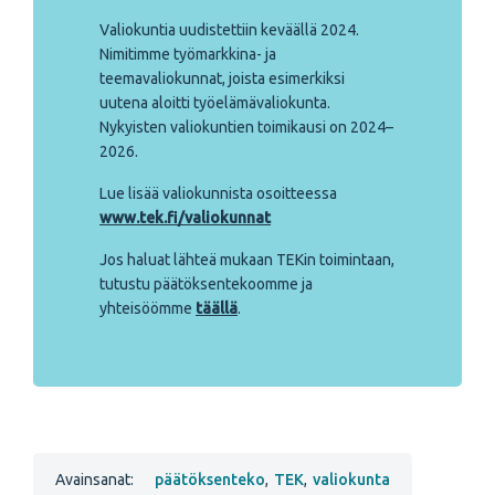
Valiokuntia uudistettiin keväällä 2024.
Nimitimme työmarkkina- ja
teemavaliokunnat, joista esimerkiksi
uutena aloitti työelämävaliokunta.
Nykyisten valiokuntien toimikausi on 2024–
2026.
Lue lisää valiokunnista osoitteessa
www.tek.fi/valiokunnat
Jos haluat lähteä mukaan TEKin toimintaan,
tutustu päätöksentekoomme ja
yhteisöömme
täällä
.
Avainsanat:
päätöksenteko
,
TEK
,
valiokunta