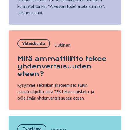
Jokinen vihittiin 12.6. Aalto-yliopiston tekniikan
kunniatohtoriksi. ”Arvostan todella tätä kunniaa”,
Jokinen sanoi.
Yhteiskunta
Uutinen
Mitä ammattiliitto tekee
yhdenvertaisuuden
eteen?
Kysyimme Tekniikan akateemiset TEKin
asiantuntijoilta, mitä TEK tekee opiskelu- ja
työelämän yhdenvertaisuuden eteen.
Työelämä