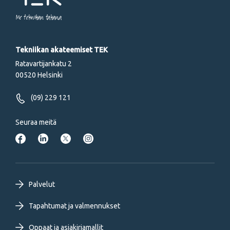
Me tekniikan takana
Tekniikan akateemiset TEK
Ratavartijankatu 2
00520 Helsinki
(09) 229 121
Seuraa meitä
Footer
Palvelut
primary
Tapahtumat ja valmennukset
Oppaat ja asiakirjamallit