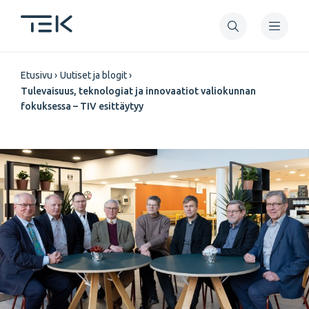
Hyppää
pääsisältöön
Murupolku
Etusivu
Uutiset ja blogit
Tulevaisuus, teknologiat ja innovaatiot valiokunnan
fokuksessa – TIV esittäytyy