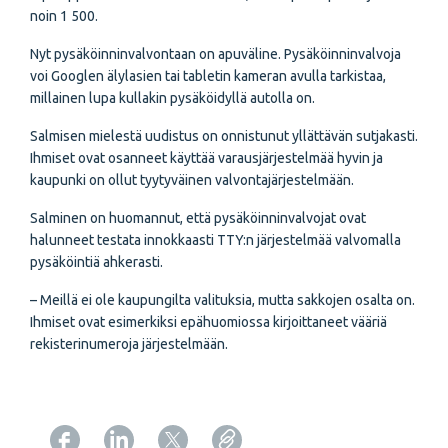
noin 1 500.
Nyt pysäköinninvalvontaan on apuväline. Pysäköinninvalvoja
voi Googlen älylasien tai tabletin kameran avulla tarkistaa,
millainen lupa kullakin pysäköidyllä autolla on.
Salmisen mielestä uudistus on onnistunut yllättävän sutjakasti.
Ihmiset ovat osanneet käyttää varausjärjestelmää hyvin ja
kaupunki on ollut tyytyväinen valvontajärjestelmään.
Salminen on huomannut, että pysäköinninvalvojat ovat
halunneet testata innokkaasti TTY:n järjestelmää valvomalla
pysäköintiä ahkerasti.
– Meillä ei ole kaupungilta valituksia, mutta sakkojen osalta on.
Ihmiset ovat esimerkiksi epähuomiossa kirjoittaneet vääriä
rekisterinumeroja järjestelmään.