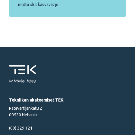
mutta idut kasvavat jo.
Me tekniikan takana
Tekniikan akateemiset TEK
Ratavartijankatu 2
00520 Helsinki
(09) 229 121