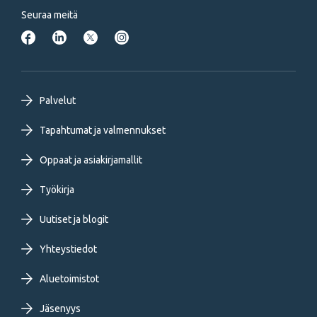
Seuraa meitä
Footer
Palvelut
primary
Tapahtumat ja valmennukset
Oppaat ja asiakirjamallit
menu
Työkirja
FI
Uutiset ja blogit
Yhteystiedot
Aluetoimistot
Jäsenyys