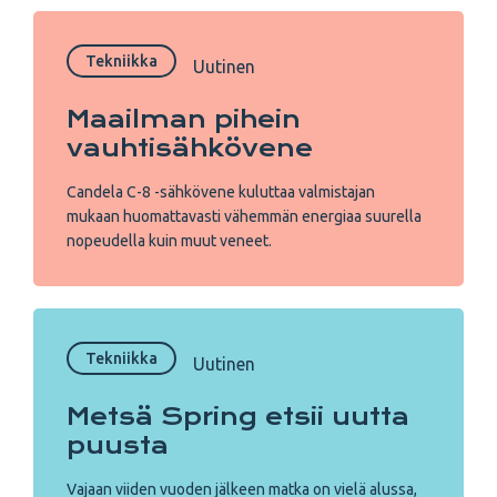
Tekniikka
Uutinen
Maailman pihein
vauhtisähkövene
Candela C-8 -sähkövene kuluttaa valmistajan
mukaan huomattavasti vähemmän energiaa suurella
nopeudella kuin muut veneet.
Tekniikka
Uutinen
Metsä Spring etsii uutta
puusta
Vajaan viiden vuoden jälkeen matka on vielä alussa,