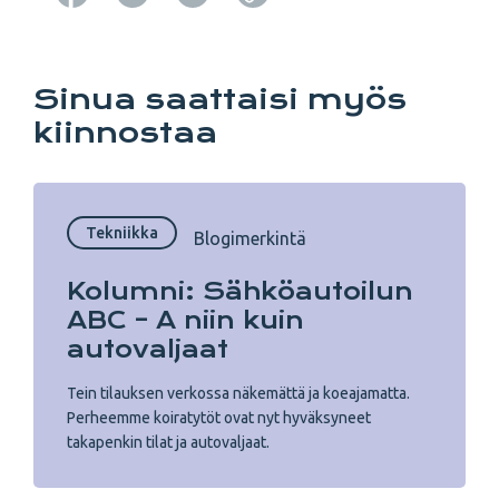
Copy URL from below
Sinua saattaisi myös
kiinnostaa
Tekniikka
Blogimerkintä
Kolumni: Sähköautoilun
ABC – A niin kuin
autovaljaat
Tein tilauksen verkossa näkemättä ja koeajamatta.
Perheemme koiratytöt ovat nyt hyväksyneet
takapenkin tilat ja autovaljaat.