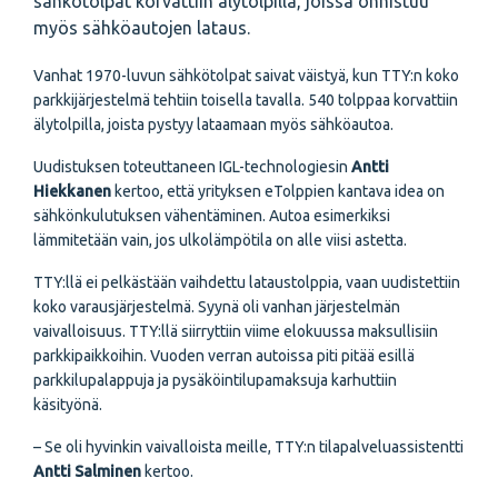
sähkötolpat korvattiin älytolpilla, joissa onnistuu
myös sähköautojen lataus.
Vanhat 1970-luvun sähkötolpat saivat väistyä, kun TTY:n koko
parkkijärjestelmä tehtiin toisella tavalla. 540 tolppaa korvattiin
älytolpilla, joista pystyy lataamaan myös sähköautoa.
Uudistuksen toteuttaneen IGL-technologiesin
Antti
Hiekkanen
kertoo, että
yrityksen eTolppien kantava idea on
sähkönkulutuksen vähentäminen. Autoa esimerkiksi
lämmitetään vain, jos ulkolämpötila on alle viisi astetta.
TTY:llä ei pelkästään vaihdettu lataustolppia, vaan uudistettiin
koko varausjärjestelmä. Syynä oli vanhan järjestelmän
vaivalloisuus. TTY:llä siirryttiin viime elokuussa maksullisiin
parkkipaikkoihin. Vuoden verran autoissa piti pitää esillä
parkkilupalappuja ja pysäköintilupamaksuja karhuttiin
käsityönä.
– Se oli hyvinkin vaivalloista meille, TTY:n tilapalveluassistentti
Antti Salminen
kertoo.