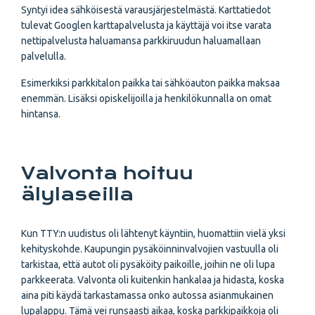
Syntyi idea sähköisestä varausjärjestelmästä. Karttatiedot
tulevat Googlen karttapalvelusta ja käyttäjä voi itse varata
nettipalvelusta haluamansa parkkiruudun haluamallaan
palvelulla.
Esimerkiksi parkkitalon paikka tai sähköauton paikka maksaa
enemmän. Lisäksi opiskelijoilla ja henkilökunnalla on omat
hintansa.
Valvonta hoituu
älylaseilla
Kun TTY:n uudistus oli lähtenyt käyntiin, huomattiin vielä yksi
kehityskohde. Kaupungin pysäköinninvalvojien vastuulla oli
tarkistaa, että autot oli pysäköity paikoille, joihin ne oli lupa
parkkeerata. Valvonta oli kuitenkin hankalaa ja hidasta, koska
aina piti käydä tarkastamassa onko autossa asianmukainen
lupalappu. Tämä vei runsaasti aikaa, koska parkkipaikkoja oli