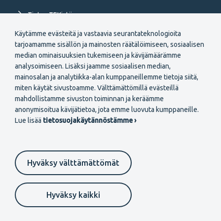
Tietoa TEKistä
Käytämme evästeitä ja vastaavia seurantateknologioita
Extranet
tarjoamamme sisällön ja mainosten räätälöimiseen, sosiaalisen
median ominaisuuksien tukemiseen ja kävijämäärämme
analysoimiseen. Lisäksi jaamme sosiaalisen median,
mainosalan ja analytiikka-alan kumppaneillemme tietoja siitä,
miten käytät sivustoamme. Välttämättömillä evästeillä
mahdollistamme sivuston toiminnan ja keräämme
Secondary
anonymisoitua kävijätietoa, jota emme luovuta kumppaneille.
Liity jäseneksi
Lue lisää
tietosuojakäytännöstämme ›
menu
FI
Hyväksy välttämättömät
Suomeksi
In English
På svenska
Footer
Evästeasetukset
Tietosuojaselosteet
Anna palautetta
Hyväksy kaikki
Ilmoituskanava
secondary