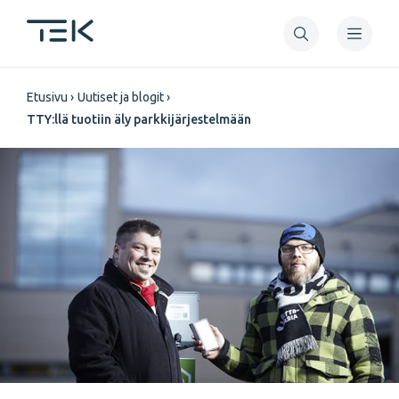
Hyppää
pääsisältöön
Murupolku
Etusivu
Uutiset ja blogit
TTY:llä tuotiin äly parkkijärjestelmään