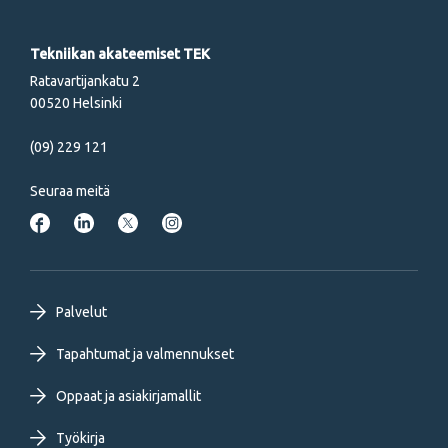
Tekniikan akateemiset TEK
Ratavartijankatu 2
00520 Helsinki
(09) 229 121
Seuraa meitä
Footer
Palvelut
primary
Tapahtumat ja valmennukset
Oppaat ja asiakirjamallit
menu
Työkirja