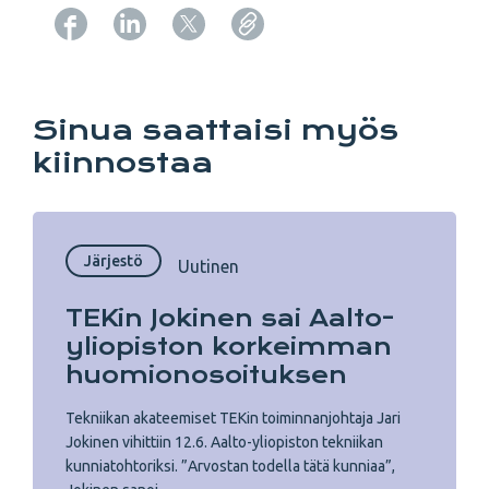
Copy URL from below
Sinua saattaisi myös
kiinnostaa
Järjestö
Uutinen
TEKin Jokinen sai Aalto-
yliopiston korkeimman
huomionosoituksen
Tekniikan akateemiset TEKin toiminnanjohtaja Jari
Jokinen vihittiin 12.6. Aalto-yliopiston tekniikan
kunniatohtoriksi. ”Arvostan todella tätä kunniaa”,