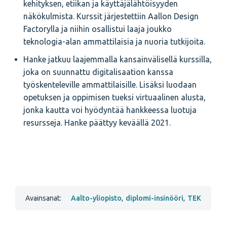
kehityksen, etiikan ja käyttäjälähtöisyyden
näkökulmista. Kurssit järjestettiin Aallon Design
Factorylla ja niihin osallistui laaja joukko
teknologia-alan ammattilaisia ja nuoria tutkijoita.
Hanke jatkuu laajemmalla kansainvälisellä kurssilla,
joka on suunnattu digitalisaation kanssa
työskenteleville ammattilaisille. Lisäksi luodaan
opetuksen ja oppimisen tueksi virtuaalinen alusta,
jonka kautta voi hyödyntää hankkeessa luotuja
resursseja. Hanke päättyy keväällä 2021.
Avainsanat:
Aalto-yliopisto
,
diplomi-insinööri
,
TEK