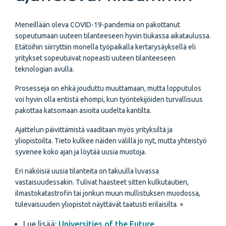
Meneillään oleva COVID-19-pandemia on pakottanut
sopeutumaan uuteen tilanteeseen hyvin tiukassa aikataulussa.
Etätöihin siirryttiin monella työpaikalla kertarysäyksellä eli
yritykset sopeutuivat nopeasti uuteen tilanteeseen
teknologian avulla.
Prosesseja on ehkä jouduttu muuttamaan, mutta lopputulos
voi hyvin olla entistä ehompi, kun työntekijöiden turvallisuus
pakottaa katsomaan asioita uudelta kantilta.
Ajattelun päivittämistä vaaditaan myös yrityksiltä ja
yliopistoilta. Tieto kulkee näiden välillä jo nyt, mutta yhteistyö
syvenee koko ajan ja löytää uusia muotoja.
Eri näköisiä uusia tilanteita on takuulla luvassa
vastaisuudessakin. Tulivat haasteet sitten kulkutautien,
ilmastokatastrofin tai jonkun muun mullistuksen muodossa,
tulevaisuuden yliopistot näyttävät taatusti erilaisilta. ×
Lue lisää:
Universities of the Future