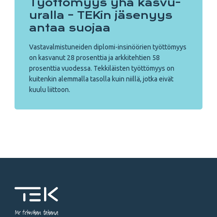
Työttömyys yhä kasvu-
uralla – TEKin jäsenyys
antaa suojaa
Vastavalmistuneiden diplomi-insinöörien työttömyys
on kasvanut 28 prosenttia ja arkkitehtien 58
prosenttia vuodessa. Tekkiläisten työttömyys on
kuitenkin alemmalla tasolla kuin niillä, jotka eivät
kuulu liittoon.
Me tekniikan takana