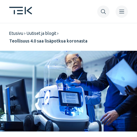
Hyppää
pääsisältöön
Murupolku
Etusivu
Uutiset ja blogit
Teollisuus 4.0 saa lisäpotkua koronasta