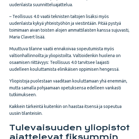
uudenlaista suunnitteluajattelua.
– Teollisuus 4.0 vaatii teknisten taitojen lisäksi myös
uudenlaista kykyä yhteistyöhön ja viestintään. Pitää pystyä
toimimaan aivan toisten alojen ammattilaisten kanssa sujuvasti,
Maria Clavert lisää.
Muuttuva tilanne vaatii ennakoivaa sopeutumista myös
valtionhallinnoilta ja yliopistoilta. Valtioidenkin huolena on
osaamisen riittävyys: Teollisuus 4.0 tarvitsee laajasti
uudelleen kouluttamista elinikäisen oppimisen hengessä.
Yliopistoja puolestaan vaaditaan kouluttamaan yhä enemmän,
mutta samalla pohjaamaan opetuksensa edelleen vankasti
tutkimukseen.
Kaikkein tärkeintä kuitenkin on haastaa itsensä ja sopeutua
uusiin tilanteisiin.
Tulevaisuuden yliopistot
ajattelevat fiksummin