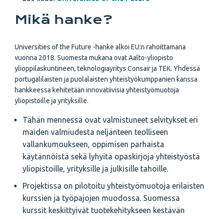
Mikä hanke?
Universities of the Future -hanke alkoi EU:n rahoittamana
vuonna 2018. Suomesta mukana ovat Aalto-yliopisto
ylioppilaskuntineen, teknologiayritys Consair ja TEK. Yhdessä
portugalilaisten ja puolalaisten yhteistyökumppanien kanssa
hankkeessa kehitetään innovatiivisia yhteistyömuotoja
yliopistoille ja yrityksille.
Tähän mennessä ovat valmistuneet selvitykset eri
maiden valmiudesta neljänteen teolliseen
vallankumoukseen, oppimisen parhaista
käytännöistä sekä lyhyitä opaskirjoja yhteistyöstä
yliopistoille, yrityksille ja julkisille tahoille.
Projektissa on pilotoitu yhteistyömuotoja erilaisten
kurssien ja työpajojen muodossa. Suomessa
kurssit keskittyivät tuotekehitykseen kestävän