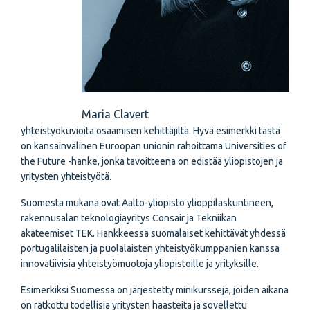
Maria Clavert
yhteistyökuvioita osaamisen kehittäjiltä. Hyvä esimerkki tästä
on kansainvälinen Euroopan unionin rahoittama Universities of
the Future -hanke, jonka tavoitteena on edistää yliopistojen ja
yritysten yhteistyötä.
Suomesta mukana ovat Aalto-yliopisto ylioppilaskuntineen,
rakennusalan teknologiayritys Consair ja Tekniikan
akateemiset TEK. Hankkeessa suomalaiset kehittävät yhdessä
portugalilaisten ja puolalaisten yhteistyökumppanien kanssa
innovatiivisia yhteistyömuotoja yliopistoille ja yrityksille.
Esimerkiksi Suomessa on järjestetty minikursseja, joiden aikana
on ratkottu todellisia yritysten haasteita ja sovellettu