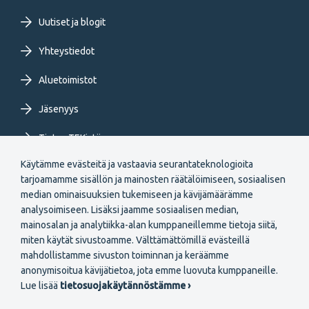
FI
Uutiset ja blogit
Yhteystiedot
Aluetoimistot
Jäsenyys
Tietoa TEKistä
Käytämme evästeitä ja vastaavia seurantateknologioita
Extranet
tarjoamamme sisällön ja mainosten räätälöimiseen, sosiaalisen
median ominaisuuksien tukemiseen ja kävijämäärämme
analysoimiseen. Lisäksi jaamme sosiaalisen median,
mainosalan ja analytiikka-alan kumppaneillemme tietoja siitä,
miten käytät sivustoamme. Välttämättömillä evästeillä
mahdollistamme sivuston toiminnan ja keräämme
Secondary
anonymisoitua kävijätietoa, jota emme luovuta kumppaneille.
Liity jäseneksi
Lue lisää
tietosuojakäytännöstämme ›
menu