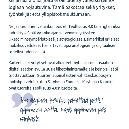
sellaisilla aloilla, joita ei ole pidetty vahvasti tekno­
logiaan nojautuvina. Tämä pakottaa sekä yritykset,
työntekijät että yliopistot muuttumaan.
Neljäs teollinen vallankumous eli Teollisuus 4.0 tai englanniksi
Industry 4.0 näkyy koko ajan selvemmin yritysten
liiketoimintaympäristöissä ja strategioissa. Esimerkiksi erilaiset
mobiilisovellukset hämärtävät rajaa analogisen ja digitaalisen
todellisuuden välillä.
Kaikenlaiset yritykset ovat alkaneet löytää automatisaation ja
digitalisaation avulla uusia liiketoimintamalleja ja keinoja lisätä
tuottavuuttaan. Suurten suomalaisten vähittäiskauppojen
mobiilipalvelut, kuten S-ryhmän Foodie ja K-ryhmän K-ruoka
ovat tuoreita Teollisuus 4.0:n tuotteita.
Teknologinen kehitys pakottaa paitsi
oppimaan uutta, myös oppimaan pois
vanhasta.