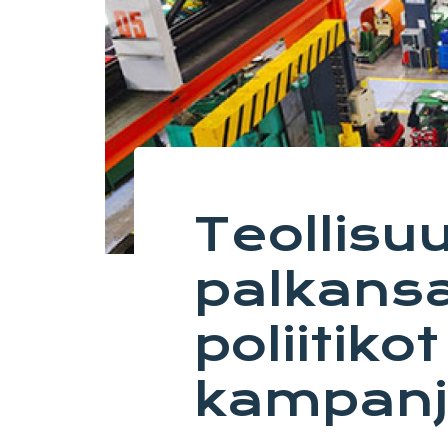
Teollisu
palkansa
poliitiko
kampan