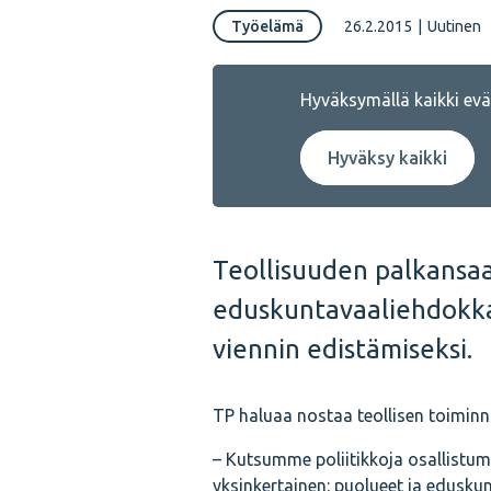
Työelämä
26.2.2015
|
Uutinen
Hyväksymällä kaikki eväs
Hyväksy kaikki
Teollisuuden palkansaa
eduskuntavaaliehdokkai
viennin edistämiseksi.
TP haluaa nostaa teollisen toiminn
– Kutsumme poliitikkoja osallist
yksinkertainen: puolueet ja eduskun