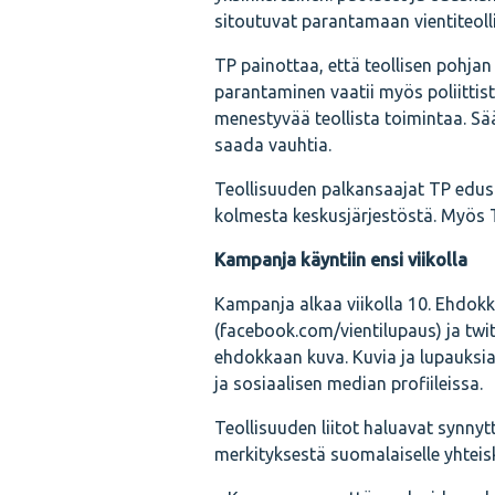
sitoutuvat parantamaan vientiteol
TP painottaa, että teollisen pohjan
parantaminen vaatii myös poliittis
menestyvää teollista toimintaa. Sää
saada vauhtia.
Teollisuuden palkansaajat TP edust
kolmesta keskusjärjestöstä. Myös T
Kampanja käyntiin ensi viikolla
Kampanja alkaa viikolla 10. Ehdokk
(facebook.com/vientilupaus) ja twit
ehdokkaan kuva. Kuvia ja lupauksia 
ja sosiaalisen median profiileissa.
Teollisuuden liitot haluavat synny
merkityksestä suomalaiselle yhteis