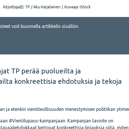
Kirjoittaja(t):
TP / Aku Karjalainen
|
Kuvaaja:
iStock
teet voit kuunnella artikkelin sisällön.
jat TP perää puolueilta ja
lta konkreettisia ehdotuksia ja tekoja
an ja etenkin vientiteollisuuden menestymisen politiikan ytime
umaan #Vientilupaus-kampanjaan. Kampanjan tavoite on
tavaaliehdokkaat kertovat konkreettisia linjauksia siitä, miten