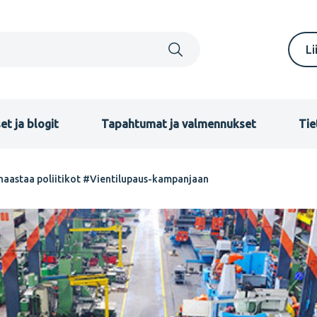
S
Li
m
F
et ja blogit
Tapahtumat ja valmennukset
Tie
 haastaa poliitikot #Vientilupaus-kampanjaan