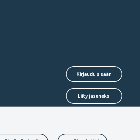
Secondary
Liity jäseneksi
menu
FI