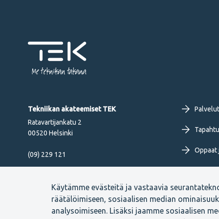
Me tekniikan takana
Fo
Tekniikan akateemiset TEK
Palvelu
Ratavartijankatu 2
pr
Tapahtu
00520 Helsinki
Oppaat j
me
(09) 229 121
Työkirja
FI
Seuraa meitä
Käytämme evästeitä ja vastaavia seurantatekn
Uutiset 
räätälöimiseen, sosiaalisen median ominaisuu
analysoimiseen. Lisäksi jaamme sosiaalisen med