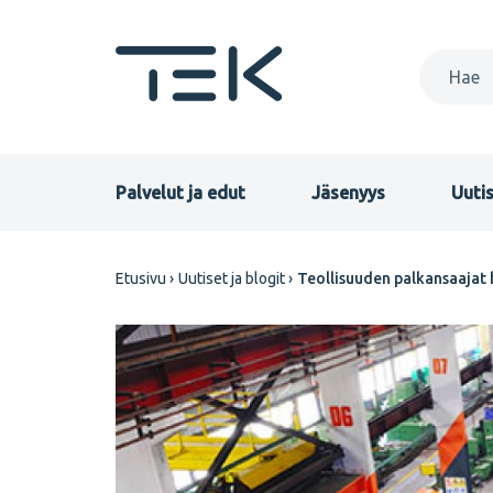
Hyppää
pääsisältöön
Primary
Palvelut ja edut
Jäsenyys
Uutis
menu
Murupolku
Etusivu
Uutiset ja blogit
Teollisuuden palkansaajat
FI