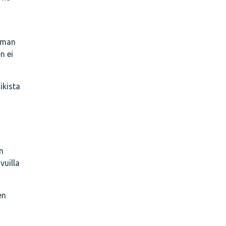
ilman
n ei
ikista
n
vuilla
en