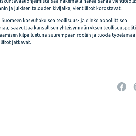
skuntavaaliohjelmista saa hakemalla hakea sanaa vientiteolli
n ja julkisen talouden kivijalka, vientiliitot korostavat.
 Suomeen kasvuhakuisen teollisuus- ja elinkeinopoliittisen
njaa, saavuttaa kansallisen yhteisymmärryksen teollisuuspolit
osaamisen kilpailuetuna suurempaan rooliin ja tuoda työelämää
iitot jatkavat.