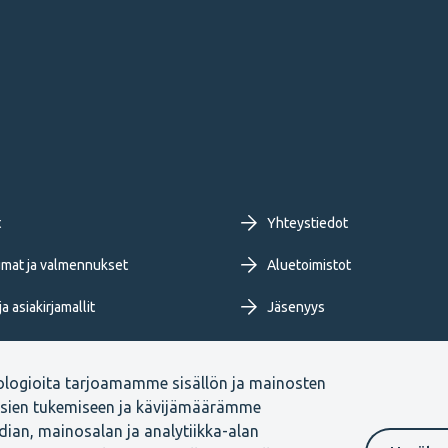
oter
t
Yhteystiedot
imary
mat ja valmennukset
Aluetoimistot
a asiakirjamallit
Jäsenyys
nu
Tietoa TEKistä
ologioita tarjoamamme sisällön ja mainosten
ja blogit
Extranet
ksien tukemiseen ja kävijämäärämme
ian, mainosalan ja analytiikka-alan