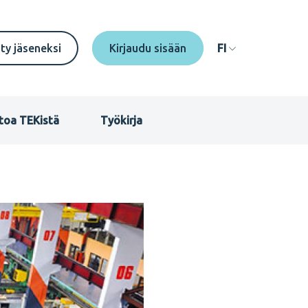
econdary
ity jäseneksi
FI
enu
I
toa TEKistä
Työkirja