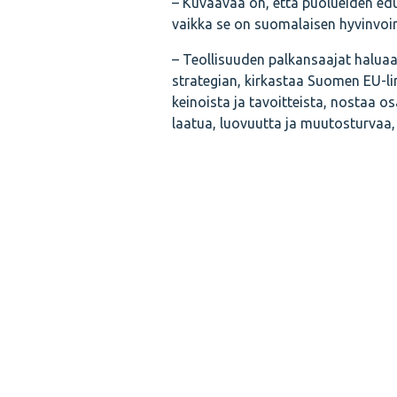
– Kuvaavaa on, että puolueiden edu
vaikka se on suomalaisen hyvinvoinni
– Teollisuuden palkansaajat haluaa
strategian, kirkastaa Suomen EU-li
keinoista ja tavoitteista, nostaa 
laatua, luovuutta ja muutosturvaa, l