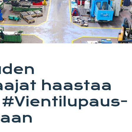
uden
ajat haastaa
t #Vientilupaus-
jaan