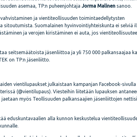
lisuuden asemaa, TP:n puheenjohtaja
Jorma Malinen
sanoo.
 vahvistaminen ja vientiteollisuuden toimintaedellytysten
ta sitoutumista. Suomalainen hyvinvointiyhteiskunta ei selviä 
stäminen ja verojen kiristäminen ei auta, jos vientiteollisuutee
aa seitsemäätoista jäsenliittoa ja yli 750 000 palkansaajaa ka
EK on TP:n jäsenliitto.
aiden vientilupaukset julkaistaan kampanjan Facebook-sivulla
terissä (@vientilupaus). Viesteihin liitetään lupauksen antanee
jaetaan myös Teollisuuden palkansaajien jäsenliittojen nettisi
ttää eduskuntavaalien alla kunnon keskustelua vientiteollisuud
kunnalle.