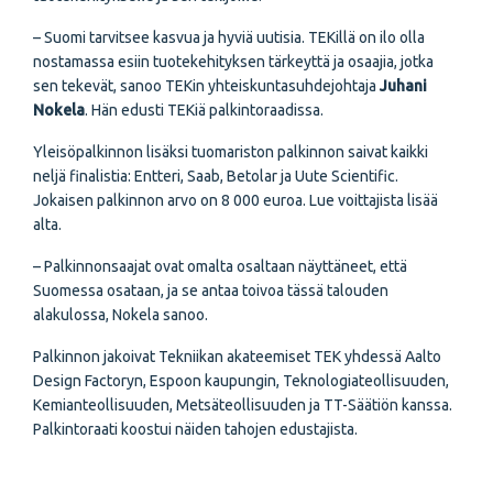
– Suomi tarvitsee kasvua ja hyviä uutisia. TEKillä on ilo olla
nostamassa esiin tuotekehityksen tärkeyttä ja osaajia, jotka
sen tekevät, sanoo TEKin yhteiskuntasuhdejohtaja
Juhani
Nokela
. Hän edusti TEKiä palkintoraadissa.
Yleisöpalkinnon lisäksi tuomariston palkinnon saivat kaikki
neljä finalistia: Entteri, Saab, Betolar ja Uute Scientific.
Jokaisen palkinnon arvo on 8 000 euroa. Lue voittajista lisää
alta.
– Palkinnonsaajat ovat omalta osaltaan näyttäneet, että
Suomessa osataan, ja se antaa toivoa tässä talouden
alakulossa, Nokela sanoo.
Palkinnon jakoivat Tekniikan akateemiset TEK yhdessä Aalto
Design Factoryn, Espoon kaupungin, Teknologiateollisuuden,
Kemianteollisuuden, Metsäteollisuuden ja TT-Säätiön kanssa.
Palkintoraati koostui näiden tahojen edustajista.