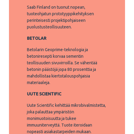
Saab Finland on tuonut nopean,
tuoteohjatun prototyyppikehityksen
perinteisesti projektipohjaiseen
puolustusteollisuuteen.
BETOLAR
Betolarin Geoprime-teknologia ja
betoniresepti korvaa sementin
teollisuuden sivuvirroilla. Se vähentää
betonin päästöjä jopa 80 prosenttia ja
mahdollistaa kiertotalouspohjaisia
materiaaleja.
UUTE SCIENTIFIC
Uute Scientific kehittää mikrobivalmistetta,
joka palauttaa ympäristön
monimuotoisuutta ja tukee
immuuniterveyttä. Tuote iteroidaan
nopeasti asiakastarpeiden mukaan.