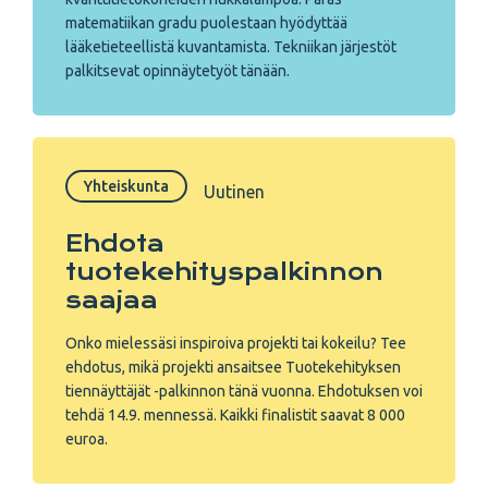
matematiikan gradu puolestaan hyödyttää
lääketieteellistä kuvantamista. Tekniikan järjestöt
palkitsevat opinnäytetyöt tänään.
Yhteiskunta
Uutinen
Ehdota
tuotekehityspalkinnon
saajaa
Onko mielessäsi inspiroiva projekti tai kokeilu? Tee
ehdotus, mikä projekti ansaitsee Tuotekehityksen
tiennäyttäjät -palkinnon tänä vuonna. Ehdotuksen voi
tehdä 14.9. mennessä. Kaikki finalistit saavat 8 000
euroa.