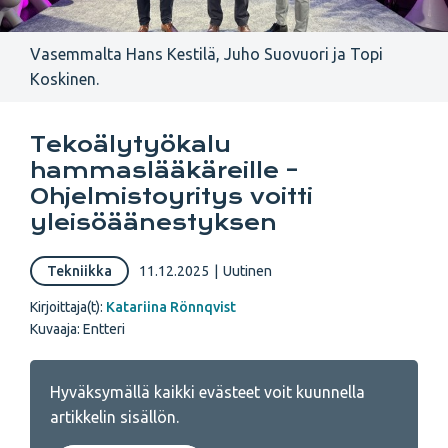
Vasemmalta Hans Kestilä, Juho Suovuori ja Topi
Koskinen.
Tekoälytyökalu
hammaslääkäreille –
Ohjelmistoyritys voitti
yleisöäänestyksen
Tekniikka
11.12.2025
|
Uutinen
Kirjoittaja(t):
Katariina Rönnqvist
Kuvaaja: Entteri
Hyväksymällä kaikki evästeet voit kuunnella
artikkelin sisällön.