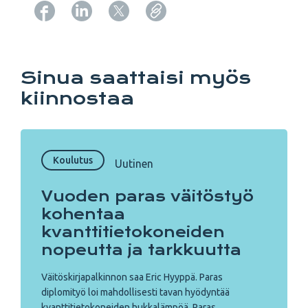
Copy URL from below
Sinua saattaisi myös
kiinnostaa
Koulutus
Uutinen
Vuoden paras väitöstyö
kohentaa
kvanttitietokoneiden
nopeutta ja tarkkuutta
Väitöskirjapalkinnon saa Eric Hyyppä. Paras
diplomityö loi mahdollisesti tavan hyödyntää
kvanttitietokoneiden hukkalämpöä. Paras