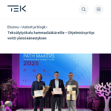
Hyppää
pääsisältöön
Murupolku
Etusivu
Uutiset ja blogit
Tekoälytyökalu hammaslääkäreille – Ohjelmistoyritys
voitti yleisöäänestyksen