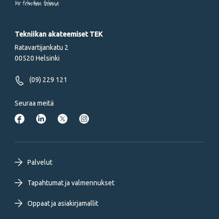
Me tekniikan takana
Tekniikan akateemiset TEK
Ratavartijankatu 2
00520 Helsinki
(09) 229 121
Seuraa meitä
Footer
Palvelut
primary
Tapahtumat ja valmennukset
Oppaat ja asiakirjamallit
menu