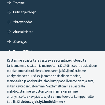
Työkirja
FI
Uutiset ja blogit
Yhteystiedot
Aluetoimistot
Jäsenyys
Tietoa TEKistä
Käytämme evästeitä ja vastaavia seurantateknologioita
Extranet
tarjoamamme sisällön ja mainosten räätälöimiseen, sosiaalisen
median ominaisuuksien tukemiseen ja kävijämäärämme
analysoimiseen. Lisäksi jaamme sosiaalisen median,
mainosalan ja analytiikka-alan kumppaneillemme tietoja siitä,
miten käytät sivustoamme. Välttämättömillä evästeillä
mahdollistamme sivuston toiminnan ja keräämme
Secondary
anonymisoitua kävijätietoa, jota emme luovuta kumppaneille.
Liity jäseneksi
Lue lisää
tietosuojakäytännöstämme ›