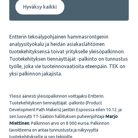
Hyväksy kaikki
Entterin tekoälypohjainen hammasröntgenin
analyysityökalu ja heidän asiakaslähtöinen
tuotekehityksensä toivat yritykselle yleisöpalkinnon.
Tuotekehityksen tiennäyttäjät -palkinto on tunnustus
työlle, joka vie tuoteinnovaatioita eteenpäin. TEK on
yksi palkinnon jakajista.
Yleisö äänesti yleisöpalkinnon voittajaksi Entterin.
Tuotekehityksen tiennäyttäjät -palkinto (Product
Development Path Makers) jaettiin Espoossa eilen 10.12. ja
sen luovutti TT-Säätiön hallituksen puheenjohtaja
Marjo
Miettinen
. Palkinnon arvo on 8 000 euroa. Palkinnon
tavoitteena on antaa tunnustusta ja näkyvyyttä
tuotekehitykselle ja sen tekijöille.