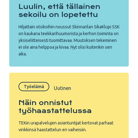
Luulin, että tällainen
sekoilu on lopetettu
Hiljattain otsikoihin noussut Skinnarilan SikaKlupi SSK
on kaukana teekkarihuumorista ja kerhon toiminta on
yksiselitteisesti tuomittavaa. Muutoksen tekeminen
ei ole aina helppoa ja kivaa. Nyt olisi kuitenkin sen
aika.
Työelämä
Uutinen
Näin onnistut
työhaastattelussa
TEKin urapalvelujen asiantuntijat kertovat parhaat
vinkkinsä haastattelun eri vaiheisiin.