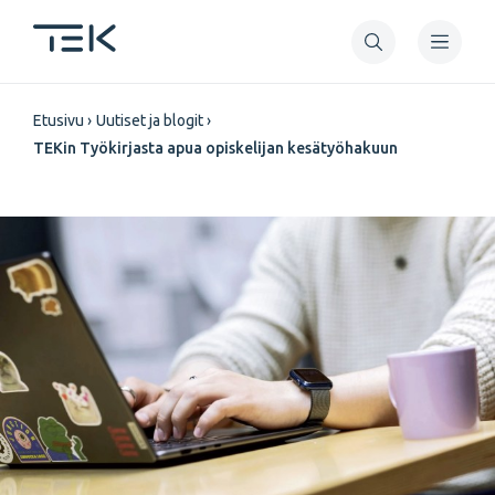
Hyppää
pääsisältöön
Murupolku
Etusivu
Uutiset ja blogit
TEKin Työkirjasta apua opiskelijan kesätyöhakuun