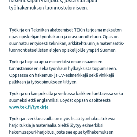
hakemusapuri-harjoitus, josta saa apua
työhakemuksen luonnostelemiseen.
Työkirja on Tekniikan akateemiset TEKin tarjoama maksuton
opas opiskelijan työnhakuun ja urasuunnitteluun. Opas on
suunnattu erityisesti tekniikan, arkkitehtuurin ja matemaattis-
luonnontieteellisten alojen opiskelijoille ympäri Suomen.
Työkirja tarjoaa apua esimerkiksi oman osaamisen
tunnistamiseen sekä työnhaun hylkäyksistä toipumiseen.
Oppaassa on hakemus- ja CV-esimerkkejä sekä vinkkejä
palkkaan ja työsopimukseen liittyen.
Työkirja on kampuksilla ja verkossa kaikkien luettavissa sekä
suomeksi että englanniksi. Löydät oppaan osoitteesta
www.tek.fi/tyokirja
.
Työkirjan verkkosivuilla on myös lisää työnhakua tukevia
harjoituksia ja materiaalia. Sieltä löytyy esimerkiksi
hakemusapuri-harjoitus, josta saa apua työhakemuksen