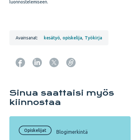
luonnostelemiseen.
Avainsanat:
kesätyö
,
opiskelija
,
Työkirja
Copy URL from below
Sinua saattaisi myös
kiinnostaa
Opiskelijat
Blogimerkintä