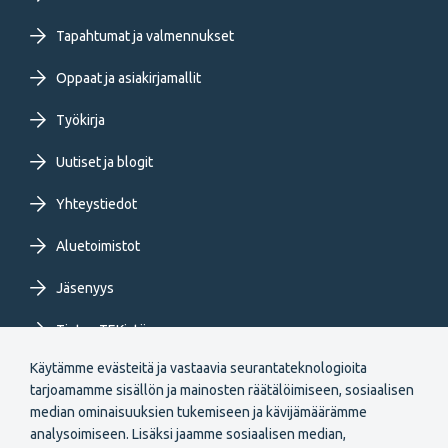
Footer
primary
Tapahtumat ja valmennukset
Oppaat ja asiakirjamallit
menu
Työkirja
FI
Uutiset ja blogit
Yhteystiedot
Aluetoimistot
Jäsenyys
Tietoa TEKistä
Käytämme evästeitä ja vastaavia seurantateknologioita
Extranet
tarjoamamme sisällön ja mainosten räätälöimiseen, sosiaalisen
median ominaisuuksien tukemiseen ja kävijämäärämme
analysoimiseen. Lisäksi jaamme sosiaalisen median,