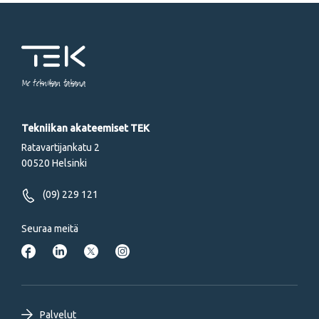
Me tekniikan takana
Tekniikan akateemiset TEK
Ratavartijankatu 2
00520 Helsinki
(09) 229 121
Seuraa meitä
Palvelut