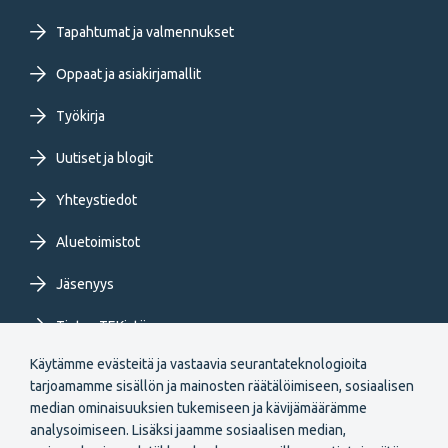
Footer
primary
Tapahtumat ja valmennukset
Oppaat ja asiakirjamallit
menu
Työkirja
FI
Uutiset ja blogit
Yhteystiedot
Aluetoimistot
Jäsenyys
Tietoa TEKistä
Käytämme evästeitä ja vastaavia seurantateknologioita
Extranet
tarjoamamme sisällön ja mainosten räätälöimiseen, sosiaalisen
median ominaisuuksien tukemiseen ja kävijämäärämme
analysoimiseen. Lisäksi jaamme sosiaalisen median,