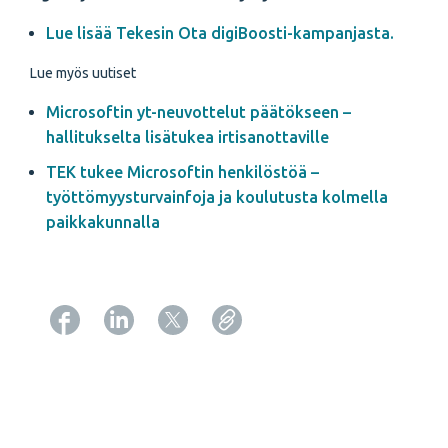
Lue lisää Tekesin Ota digiBoosti-kampanjasta.
Lue myös uutiset
Microsoftin yt-neuvottelut päätökseen –
hallitukselta lisätukea irtisanottaville
TEK tukee Microsoftin henkilöstöä –
työttömyysturvainfoja ja koulutusta kolmella
paikkakunnalla
Copy URL from below