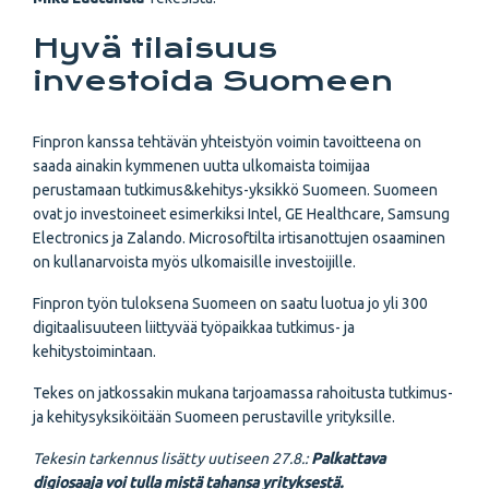
Hyvä tilaisuus
investoida Suomeen
Finpron kanssa tehtävän yhteistyön voimin tavoitteena on
saada ainakin kymmenen uutta ulkomaista toimijaa
perustamaan tutkimus&kehitys-yksikkö Suomeen. Suomeen
ovat jo investoineet esimerkiksi Intel, GE Healthcare, Samsung
Electronics ja Zalando. Microsoftilta irtisanottujen osaaminen
on kullanarvoista myös ulkomaisille investoijille.
Finpron työn tuloksena Suomeen on saatu luotua jo yli 300
digitaalisuuteen liittyvää työpaikkaa tutkimus- ja
kehitystoimintaan.
Tekes on jatkossakin mukana tarjoamassa rahoitusta tutkimus-
ja kehitysyksiköitään Suomeen perustaville yrityksille.
Tekesin tarkennus lisätty uutiseen 27.8.:
Palkattava
digiosaaja voi tulla mistä tahansa yrityksestä.