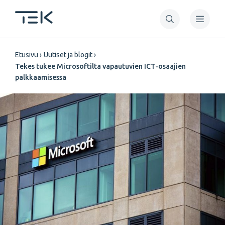
Hyppää
pääsisältöön
Murupolku
Etusivu
Uutiset ja blogit
Tekes tukee Microsoftilta vapautuvien ICT-osaajien
palkkaamisessa