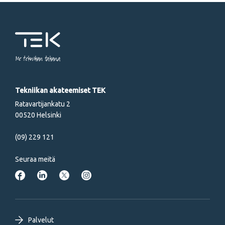
Me tekniikan takana
Tekniikan akateemiset TEK
Ratavartijankatu 2
00520 Helsinki
(09) 229 121
Seuraa meitä
Palvelut