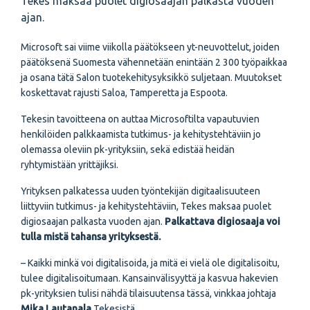
Tekes maksaa puolet digiosaajan palkasta vuoden
ajan.
Microsoft sai viime viikolla päätökseen yt-neuvottelut, joiden
päätöksenä Suomesta vähennetään enintään 2 300 työpaikkaa
ja osana tätä Salon tuotekehitysyksikkö suljetaan. Muutokset
koskettavat rajusti Saloa, Tamperetta ja Espoota.
Tekesin tavoitteena on auttaa Microsoftilta vapautuvien
henkilöiden palkkaamista tutkimus- ja kehitystehtäviin jo
olemassa oleviin pk-yrityksiin, sekä edistää heidän
ryhtymistään yrittäjiksi.
Yrityksen palkatessa uuden työntekijän digitaalisuuteen
liittyviin tutkimus- ja kehitystehtäviin, Tekes maksaa puolet
digiosaajan palkasta vuoden ajan.
Palkattava digiosaaja voi
tulla mistä tahansa yrityksestä.
– Kaikki minkä voi digitalisoida, ja mitä ei vielä ole digitalisoitu,
tulee digitalisoitumaan. Kansainvälisyyttä ja kasvua hakevien
pk-yrityksien tulisi nähdä tilaisuutensa tässä, vinkkaa johtaja
Mika Lautanala
Tekesistä.