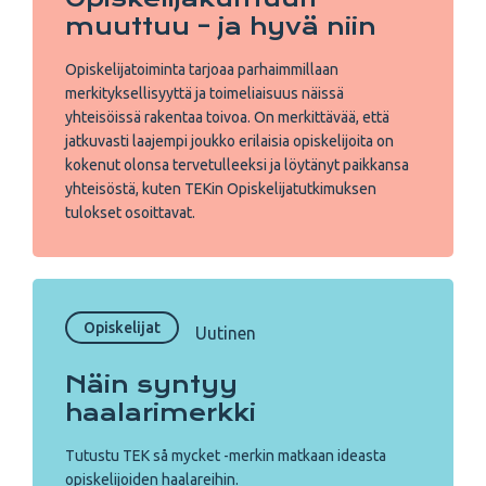
muuttuu – ja hyvä niin
Opiskelijatoiminta tarjoaa parhaimmillaan
merkityksellisyyttä ja toimeliaisuus näissä
yhteisöissä rakentaa toivoa. On merkittävää, että
jatkuvasti laajempi joukko erilaisia opiskelijoita on
kokenut olonsa tervetulleeksi ja löytänyt paikkansa
yhteisöstä, kuten TEKin Opiskelijatutkimuksen
tulokset osoittavat.
Opiskelijat
Uutinen
Näin syntyy
haalarimerkki
Tutustu TEK så mycket -merkin matkaan ideasta
opiskelijoiden haalareihin.