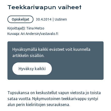
Teekkariwapun vaiheet
Opiskelijat
30.4.2014
|
Uutinen
Kirjoittaja(t):
Tiina Metso
Kuvaaja:
Ari Andersin/vastavalo.fi
Hyväksymällä kaikki evästeet voit kuunnella
artikkelin sisällön.
Hyväksy kaikki
Tupsukansa on keskustellut vapun vietosta jo toista
sataa vuotta. Nykymuotoinen teekkarivappu syntyi
alun perin kieliriitojen seurauksena.