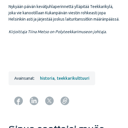
Nykyään päivän kevätjuhlaperinnettä yllä­pitää Teekkarikylä,
joka vie kanootillaan Kukanpäivän viestin rohkeasti jopa
Helsinkiin asti ja järjestää joskus laituritanssitkin määränpäässä.
Kirjoittaja Tiina Metso on Polyteekkarimuseon johtaja.
Avainsanat:
historia
,
teekkarikulttuuri
Copy URL from below