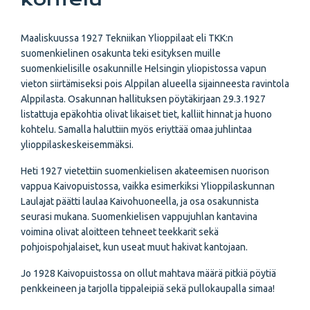
Maaliskuussa 1927 Tekniikan Ylioppilaat eli TKK:n
suomenkielinen osakunta teki esityksen muille
suomenkielisille osakunnille Helsingin yliopistossa vapun
vieton siirtämiseksi pois Alppilan alueella sijainneesta ravintola
Alppilasta. Osakunnan hallituksen pöytäkirjaan 29.3.1927
listattuja epäkohtia olivat likaiset tiet, kalliit hinnat ja huono
kohtelu. Samalla haluttiin myös eriyttää omaa juhlintaa
ylioppilas­keskeisemmäksi.
Heti 1927 vietettiin suomenkielisen akateemisen nuorison
vappua Kaivopuistossa, vaikka esimerkiksi Ylioppilaskunnan
Laulajat päätti laulaa Kaivohuoneella, ja osa osakunnista
seurasi mukana. Suomenkielisen vappujuhlan kantavina
voimina olivat aloitteen tehneet teekkarit sekä
pohjoispohjalaiset, kun useat muut hakivat kantojaan.
Jo 1928 Kaivopuistossa on ollut mahtava määrä pitkiä pöytiä
penkkeineen ja tarjolla tippaleipiä sekä pullokaupalla simaa!