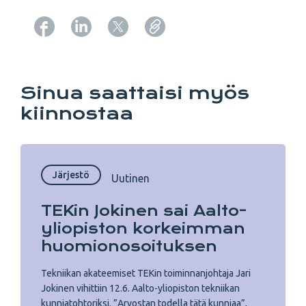
Copy URL from below
Sinua saattaisi myös
kiinnostaa
Järjestö
Uutinen
TEKin Jokinen sai Aalto-
yliopiston korkeimman
huomionosoituksen
Tekniikan akateemiset TEKin toiminnanjohtaja Jari
Jokinen vihittiin 12.6. Aalto-yliopiston tekniikan
kunniatohtoriksi. ”Arvostan todella tätä kunniaa”,