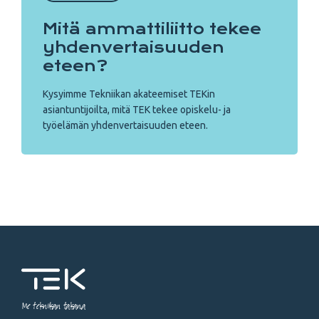
Mitä ammattiliitto tekee
yhdenvertaisuuden
eteen?
Kysyimme Tekniikan akateemiset TEKin
asiantuntijoilta, mitä TEK tekee opiskelu- ja
työelämän yhdenvertaisuuden eteen.
Me tekniikan takana