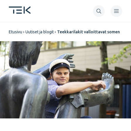
Hyppää
pääsisältöön
Murupolku
Etusivu
Uutiset ja blogit
Teekkarilakit valloittavat somen