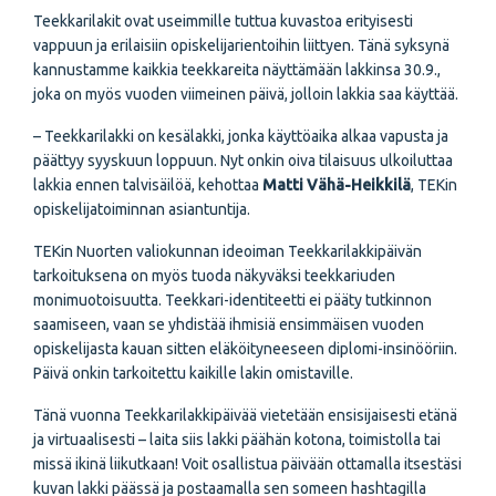
Teekkarilakit ovat useimmille tuttua kuvastoa erityisesti
vappuun ja erilaisiin opiskelijarientoihin liittyen. Tänä syksynä
kannustamme kaikkia teekkareita näyttämään lakkinsa 30.9.,
joka on myös vuoden viimeinen päivä, jolloin lakkia saa käyttää.
– Teekkarilakki on kesälakki, jonka käyttöaika alkaa vapusta ja
päättyy syyskuun loppuun. Nyt onkin oiva tilaisuus ulkoiluttaa
lakkia ennen talvisäilöä, kehottaa
Matti Vähä-Heikkilä
, TEKin
opiskelijatoiminnan asiantuntija.
TEKin Nuorten valiokunnan ideoiman Teekkarilakkipäivän
tarkoituksena on myös tuoda näkyväksi teekkariuden
monimuotoisuutta. Teekkari-identiteetti ei pääty tutkinnon
saamiseen, vaan se yhdistää ihmisiä ensimmäisen vuoden
opiskelijasta kauan sitten eläköityneeseen diplomi-insinööriin.
Päivä onkin tarkoitettu kaikille lakin omistaville.
Tänä vuonna Teekkarilakkipäivää vietetään ensisijaisesti etänä
ja virtuaalisesti – laita siis lakki päähän kotona, toimistolla tai
missä ikinä liikutkaan! Voit osallistua päivään ottamalla itsestäsi
kuvan lakki päässä ja postaamalla sen someen hashtagilla