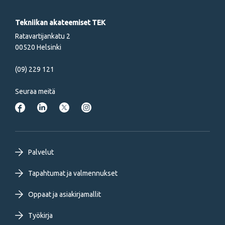
Tekniikan akateemiset TEK
Ratavartijankatu 2
00520 Helsinki
(09) 229 121
Seuraa meitä
Footer
Palvelut
primary
Tapahtumat ja valmennukset
Oppaat ja asiakirjamallit
menu
Työkirja