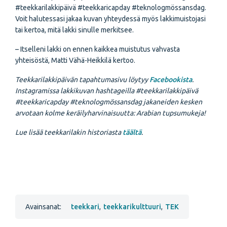
#teekkarilakkipäivä #teekkaricapday #teknologmössansdag.
Voit halutessasi jakaa kuvan yhteydessä myös lakkimuistojasi
tai kertoa, mitä lakki sinulle merkitsee.
– Itselleni lakki on ennen kaikkea muistutus vahvasta
yhteisöstä, Matti Vähä-Heikkilä kertoo.
Teekkarilakkipäivän tapahtumasivu löytyy
Facebookista
.
Instagramissa lakkikuvan hashtageilla #teekkarilakkipäivä
#teekkaricapday #teknologmössansdag jakaneiden kesken
arvotaan kolme keräilyharvinaisuutta: Arabian tupsumukeja!
Lue lisää teekkarilakin historiasta
täältä
.
Avainsanat:
teekkari
,
teekkarikulttuuri
,
TEK