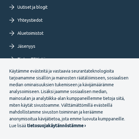
FI
Uutiset ja blogit
Yhteystiedot
Aluetoimistot
Jäsenyys
Tietoa TEKistä
Käytämme evästeitä ja vastaavia seurantateknologioita
Extranet
tarjoamamme sisällön ja mainosten räätälöimiseen, sosiaalisen
median ominaisuuksien tukemiseen ja kävijämäärämme
analysoimiseen. Lisäksi jaamme sosiaalisen median,
mainosalan ja analytiikka-alan kumppaneillemme tietoja siitä,
miten käytät sivustoamme. Välttämättömillä evästeillä
mahdollistamme sivuston toiminnan ja keräämme
Secondary
anonymisoitua kävijätietoa, jota emme luovuta kumppaneille.
Liity jäseneksi
Lue lisää
tietosuojakäytännöstämme ›
menu