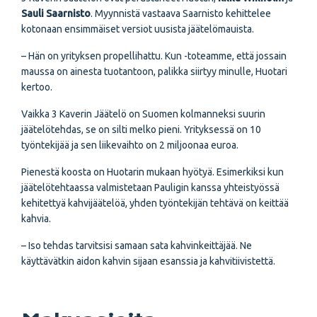
Sauli Saarnisto
. Myynnistä vastaava Saarnisto kehittelee
kotonaan ensimmäiset versiot uusista jäätelömauista.
– Hän on yrityksen propellihattu. Kun -toteamme, että jossain
maussa on ainesta tuotantoon, palikka siirtyy minulle, Huotari
kertoo.
Vaikka 3 Kaverin Jäätelö on Suomen kolmanneksi suurin
jäätelötehdas, se on silti melko pieni. Yrityksessä on 10
työntekijää ja sen liikevaihto on 2 miljoonaa euroa.
Pienestä koosta on Huotarin mukaan hyötyä. Esimerkiksi kun
jäätelötehtaassa valmistetaan Pauligin kanssa yhteistyössä
kehitettyä kahvijäätelöä, yhden työntekijän tehtävä on keittää
kahvia.
– Iso tehdas tarvitsisi samaan sata kahvinkeittäjää. Ne
käyttävätkin aidon kahvin sijaan esanssia ja kahvitiivistettä.