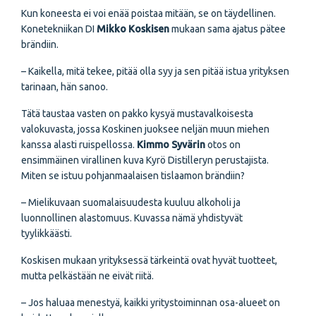
Kun koneesta ei voi
enää poistaa mitään, se on täydellinen.
Konetekniikan DI
Mikko Koskisen
mukaan sama ajatus pätee
brändiin.
– Kaikella, mitä tekee, pitää olla syy ja sen pitää istua yrityksen
tarinaan, hän sanoo.
Tätä taustaa vasten on pakko kysyä mustavalkoisesta
valokuvasta, jossa Koskinen juoksee neljän muun miehen
kanssa alasti ruispellossa.
Kimmo Syvärin
otos on
ensimmäinen virallinen kuva Kyrö Distilleryn perustajista.
Miten se istuu pohjanmaalaisen tislaamon brändiin?
– Mielikuvaan suomalaisuudesta kuuluu alkoholi ja
luonnollinen alastomuus. Kuvassa nämä yhdistyvät
tyylikkäästi.
Koskisen mukaan yrityksessä tärkeintä ovat hyvät tuotteet,
mutta pelkästään ne eivät riitä.
– Jos haluaa menestyä, kaikki yritystoiminnan osa-alueet on