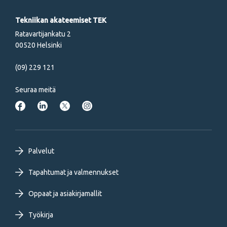
Tekniikan akateemiset TEK
Ratavartijankatu 2
00520 Helsinki
(09) 229 121
Seuraa meitä
Footer
Palvelut
primary
Tapahtumat ja valmennukset
Oppaat ja asiakirjamallit
menu
Työkirja
FI