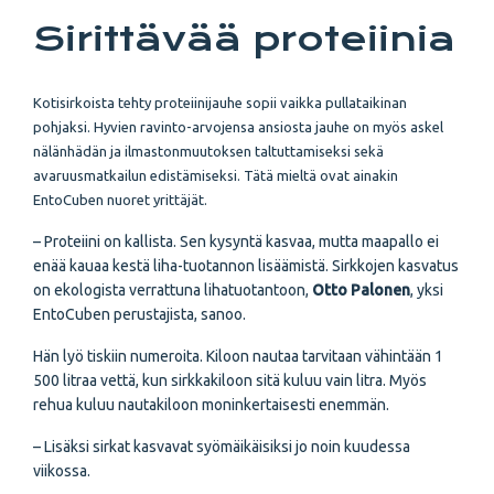
Sirittävää proteiinia
Kotisirkoista tehty proteiinijauhe sopii vaikka pullataikinan
pohjaksi. Hyvien ravinto-arvojensa ansiosta jauhe on myös askel
nälänhädän ja ilmastonmuutoksen taltuttamiseksi sekä
avaruusmatkailun edistämiseksi. Tätä mieltä ovat ainakin
EntoCuben nuoret yrittäjät.
– Proteiini on kallista. Sen kysyntä kasvaa, mutta maapallo ei
enää kauaa kestä liha-tuotannon lisäämistä. Sirkkojen kasvatus
on ekologista verrattuna lihatuotantoon,
Otto Palonen
, yksi
EntoCuben perustajista, sanoo.
Hän lyö tiskiin numeroita. Kiloon nautaa tarvitaan vähintään 1
500 litraa vettä, kun sirkkakiloon sitä kuluu vain litra. Myös
rehua kuluu nautakiloon moninkertaisesti enemmän.
– Lisäksi sirkat kasvavat syömäikäisiksi jo noin kuudessa
viikossa.