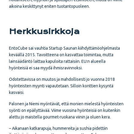
aikoina keskittynyt eniten tuotantopuoleen.
Herkkusirkkoja
EntoCube sai vauhtia Startup Saunan kiihdyttämöohjelmasta
keväällä 2015. Tavoitteena on kasvattaa toimintaa, mutta
lainsäädäntö laittaa kapuloita rattaisiin. EU:n alueella
hyönteisiä ei saa myydä ihmisravinnoksi.
Odotettavissa on muutos ja mahdollisesti jo vuonna 2018
hyönteisten myynti vapautetaan. Silloin konttien kysyntä
kasvaisi.
Palonen ja Niemi myöntävät, että monien mielestä hyönteisten
syönti on epäilyttävää. Viime vuosina hyönteisiä on kuitenkin
alettu jo maistella gourmet-ruokana viinin ja oluen kera.
– Aikanaan katkarapuja, hummereita ja sushia pidettiin