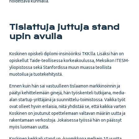
hoidettava kunnialla.
Tislattuja juttuja stand
upin avulla
Koskinen opiskeli diplomi-insinööriksi TKK:lla. Lisäksi hän on
opiskellut Taide-teollisessa korkeakoulussa, Meksikon ITESM-
yliopistossa sekä Stanfordissa muun muassa teollista
muotoilua ja tuotekehitystä.
Ennen kuin hän sai vastuulleen tislaamon markkinoinnin ja
päätyi kehittelemään ginejä, hän työskenteli tutkijana, media-
alan startup-yrittäjänä ja suunnittelu-toimistossa. Vaikka työt
ovat olleet hyvin erilaisia, niitä yhdistää se, että kaikkia varten
Koskinen on joutunut opettelemaan valtavan määrän uutta ja
rakentamaan verkostoja. Jokaisessa työssä hän on päässyt
myös luomaan uutta.
Koskinen keikkaili stand up -koomikkona melkein 10 vuotta.