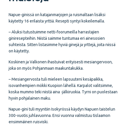
Napue-ginissä on katajanmarjojen ja ruismaltaan lisäksi
käytetty 16 erilaista yrttiä. Resepti syntyi kokeilemalla.
– Aluksi tutustuimme netti-foorumeilla harrastajien
giniresepteihin. Niistä saimme tuntumaa eri ainesosien
suhteista. Sitten listasimme hyviä ginejä ja yrttejä, joita niissä
on käytetty.
Koskinen ja Valkonen ihastuivat erityisesti mesiangervoon,
joka on myös Pohjanmaan maakuntakukka.
– Mesiangervosta tuli mieleen lapsuuteni kesäpaikka,
isovanhempien mökki Kuopion lähellä. Karpalot valitsimme,
koska mummo teki niistä aina
-
jälkiruokia. Tyrni on puolestaan
hyvin pohjalainen maku.
Napue-gini tuli myyntiin Isokyrössä käydyn Napuen taistelun
300-vuotis juhlavuonna. Ensi vuonna valmistuu tislaamon
ensimmäinen ruisviski.