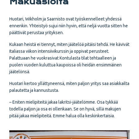
Makuasioita
Huotari, Wikholm ja Saarnisto ovat työskennelleet yhdessä
ennenkin. Yhteistyö sujui niin hyvin, että neljä vuotta sitten he
päättivät perustaa yrityksen.
Kukaan heistä ei tiennyt, miten jäätelöä pitäisi tehdä. He kävivät
Italiassa viikon intensiivikurssin ja oppivat perusteet.
Palattuaan he vuokrasivat Kontulasta tilat tehtaalleen ja
puolen vuoden kuluttua kaupoissa oli heidän ensimmäinen
jäätelönsä.
Huotari kertoo yllättyneensä, miten paljon yritys saa asiakkailta
palautetta ja kannustusta.
– Eniten mielipiteitä jakaa lakritsi-jäätelömme. Osa tykkää
todella paljon ja osa ei ollenkaan. Se on hyvä, sillä makujen
pitää jakaa mielipiteitä. Emme halua olla keskinkertaisia.