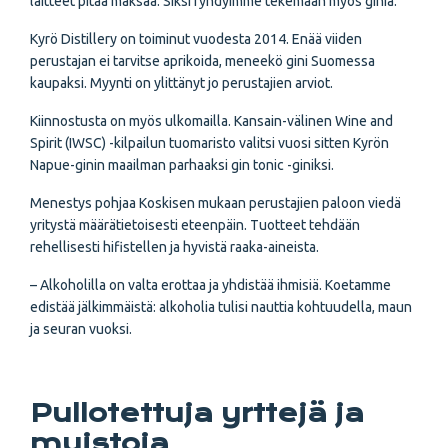
laitteet pitää maksaa. Siksi ryhdyimme tekemään myös giniä.
Kyrö Distillery on toiminut vuodesta 2014. Enää viiden
perustajan ei tarvitse aprikoida, meneekö gini Suomessa
kaupaksi. Myynti on ylittänyt jo perustajien arviot.
Kiinnostusta on myös ulkomailla. Kansain-välinen Wine and
Spirit (IWSC) -kilpailun tuomaristo valitsi vuosi sitten Kyrön
Napue-ginin maailman parhaaksi gin tonic -giniksi.
Menestys pohjaa Koskisen mukaan perustajien paloon viedä
yritystä määrätietoisesti eteenpäin. Tuotteet tehdään
rehellisesti hifistellen ja hyvistä raaka-aineista.
– Alkoholilla on valta erottaa ja yhdistää ihmisiä. Koetamme
edistää jälkimmäistä: alkoholia tulisi nauttia kohtuudella, maun
ja seuran vuoksi.
Pullotettuja yrttejä ja
muistoja