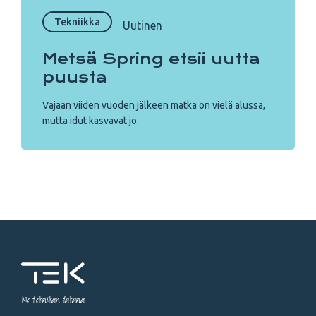
Tekniikka
Uutinen
Metsä Spring etsii uutta
puusta
Vajaan viiden vuoden jälkeen matka on vielä alussa,
mutta idut kasvavat jo.
Me tekniikan takana