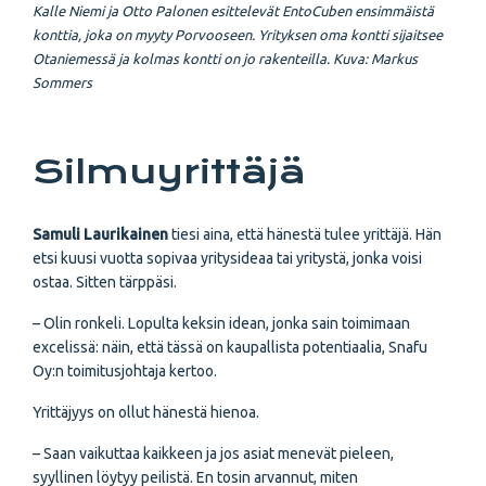
Kalle Niemi ja Otto Palonen esittelevät EntoCuben ensimmäistä
konttia, joka on myyty Porvooseen. Yrityksen oma kontti sijaitsee
Otaniemessä ja kolmas kontti on jo rakenteilla.
Kuva: Markus
Sommers
Silmuyrittäjä
Samuli Laurikainen
tiesi aina, että hänestä tulee yrittäjä. Hän
etsi kuusi vuotta sopivaa yritysideaa tai yritystä, jonka voisi
ostaa. Sitten tärppäsi.
– Olin ronkeli. Lopulta keksin idean, jonka sain toimimaan
excelissä: näin, että tässä on kaupallista potentiaalia, Snafu
Oy:n toimitusjohtaja kertoo.
Yrittäjyys on ollut hänestä hienoa.
– Saan vaikuttaa kaikkeen ja jos asiat menevät pieleen,
syyllinen löytyy peilistä. En tosin arvannut, miten