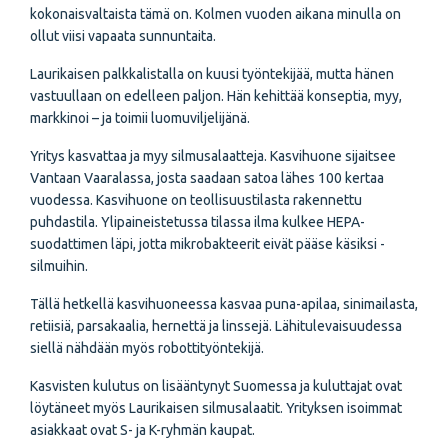
kokonaisvaltaista tämä on. Kolmen vuoden aikana minulla on
ollut viisi vapaata sunnuntaita.
Laurikaisen palkkalistalla on kuusi työntekijää, mutta hänen
vastuullaan on edelleen paljon. Hän kehittää konseptia, myy,
markkinoi – ja toimii luomuviljelijänä.
Yritys kasvattaa ja myy silmusalaatteja. Kasvihuone sijaitsee
Vantaan Vaaralassa, josta saadaan satoa lähes 100 kertaa
vuodessa. Kasvihuone on teollisuustilasta rakennettu
puhdastila. Ylipaineistetussa tilassa ilma kulkee HEPA-
suodattimen läpi, jotta mikrobakteerit eivät pääse käsiksi -
silmuihin.
Tällä hetkellä kasvihuoneessa kasvaa puna-apilaa, sinimailasta,
retiisiä, parsakaalia, hernettä ja linssejä. Lähitulevaisuudessa
siellä nähdään myös robottityöntekijä.
Kasvisten kulutus on lisääntynyt Suomessa ja kuluttajat ovat
löytäneet myös Laurikaisen silmusalaatit. Yrityksen isoimmat
asiakkaat ovat S- ja K-ryhmän kaupat.