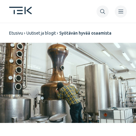
Hyppää
pääsisältöön
Murupolku
Etusivu
Uutiset ja blogit
Syötävän hyvää osaamista