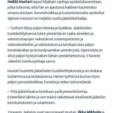
Heikki Huotari
tapasi hiljattain vanhoja opiskelukavereitaan,
jotka totesivat, että hän on ajautunut kaikkein kauimmaksi
omasta alastaan. Konetekniikkaa ja tuotantotaloutta opiskellut
diplomi-insinööri on neljättä vuotta jäätelötehtailija.
– Työhöni liittyy paljon kemiaa ja fysiikkaa. Jäätelöiden
tuotekehityksessä tulee ymmärtää eri raaka-aineiden ja
valmistustapojen vaikutukset sulamispisteisiin ja
viskositeetteihin, ja valmistuksessa tarvitaan taas paljon
konetekniikan ja termodynamiikan ymmärrystä. Opinnoista on
ollut paljon hyötyä kaiken tämän ymmärtämisessä, 3 Kaverin
Jäätelön toimitusjohtaja sanoo.
Huotari huolehtii jäätelöiden tuotekehityksestä ja on mukana
tuotannossa ja testauksessa. Hänen työhönsä kuuluu myös
paljon perustekniikkaa, koneita ja niiden sielunelämää.
– Yhtä jäätelölaatua testataan parikymmentä kertaa.
Esimerkiksi lakritsi ja sen määrä vaikuttavat oleellisesti jäätelön
koostumukseen ja sulamiseen.
3 Kaverin Jäätelön ovat perustaneet Huotari,
Ilkka Wikholm
ja