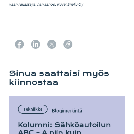
vaan rakastajia, hän sanoo.
Kuva: Snafu Oy
Copy URL from below
Sinua saattaisi myös
kiinnostaa
Tekniikka
Blogimerkintä
Kolumni: Sähköautoilun
ABC – A niin kuin