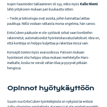
Isojen haasteiden taklaaminen oli syy, miksi myös
Kalle Niemi
lähti yritykseen mukaan pari kuukautta sitten.
– Tiede ja teknologia ovat asioita, joihin kannattaa laittaa
paukkuja. Niillä voidaan ratkaista monia ongelmia, hän sanoo.
EntoCuben päätuote ei ole syötävät sirkat vaan kontteihin
rakennetut, automatisoidut hyönteiskasvatuslaitokset. Idea on,
että kontteja on helppo kuljettaa ja rakentaa missä vain.
Konsepti toimisi myös avaruudessa. Palosen mukaan
hyönteiset olisi helppo ottaa mukaan miehitetylle Mars-
matkalle, koska ne vievät vähän tilaa ja pysyvät pitkään
hengissä.
Opinnot hyötykäyttöön
Suurin osa EntoCuben työntekijöistä on nykyisiä tai entisiä
Aalto-yliopiston opiskelijoita. Kyseessä ei ole opiskeluprojekti,