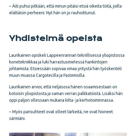
– Äiti puhui pitkään, että minun pitäisi etsiä oikeita töitä, joilla
elättäisin perheeni. Nyt hän on jo rauhoittunut.
Yhdistelmä opeista
Laurikainen opiskeli Lappeenrannan teknillisessä yliopistossa
konetekniikkaa ja luki harrastusmielessä hankintojen
johtamista. Etsiessään sopivaa omaa yritystä hän työskenteli
muun muassa Cargotecilla ja Fastemsilla.
Laurikainen arvioi, että neljäsosa hänen osaamisestaan on
kotoisin yliopistosta ja saman verran palkkatöistä. Lisäksi hän
oppi paljon ollessaan mukana kilta- ja kerhotoiminnassa.
– Myös parisuhteet ovat olleet tärkeitä, ne ovat hioneet
särmiäni.