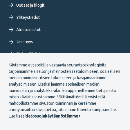
Uutiset ja blogit
Yhteystiedot
Aluetoimistot
Jäsenyys
Tietoa TEKistä
Käytämme evästeitä ja vastaavia seurantateknologioita
Extranet
tarjoamamme sisällön ja mainosten räätälöimiseen, sosiaalisen
median ominaisuuksien tukemiseen ja kävijämäärämme
analysoimiseen. Lisäksi jaamme sosiaalisen median,
mainosalan ja analytiikka-alan kumppaneillemme tietoja siitä,
miten käytät sivustoamme. Välttämättömillä evästeillä
mahdollistamme sivuston toiminnan ja keräämme
Secondary
anonymisoitua kävijätietoa, jota emme luovuta kumppaneille.
Liity jäseneksi
Lue lisää
tietosuojakäytännöstämme ›
menu