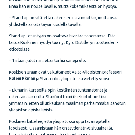
Enää hän ei nouse lavalle, mutta kokemuksesta on hyötyä.
– Stand up on sitä, että näkee sen mitä muutkin, mutta osaa
yhdistellä asioita täysin uudella tavalla.
Stand up -esiintyjän on osattava tiivistää sanomansa. Tätä
taitoa Koskinen hyödyntää nyt Kyrö Distilleryn tuotteiden -
etiketeissä.
– Tislaan jutut niin, ettei turhia sanoja ole.
Koskisen uraan ovat vaikuttaneet Aalto-yliopiston professori
Kalevi Ekman
ja Stanfordin yliopistossa vietetty vuosi.
– Ekmanin kursseilla opin kestämään tuntematonta ja
rakentamaan uutta. Stanford toimi itsetuntobuustina:
ymmärsin, etten ollut kaukana maailman parhaimmaksi sanotun
yliopiston opiskelijoista.
Koskinen kiittelee, että yliopistossa oppi tavan ajatella
loogisesti. Osaamistaan hän on täydentänyt sivuaineilla,
harrastuksilla, omatoimisesti ja työelämässä.