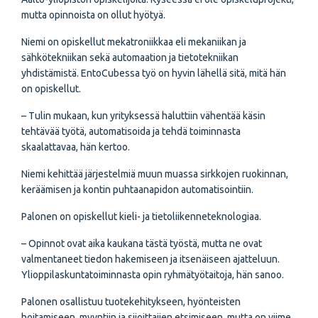
mutta opinnoista on ollut hyötyä.
Niemi on opiskellut mekatroniikkaa eli mekaniikan ja
sähkötekniikan sekä automaation ja tietotekniikan
yhdistämistä. EntoCubessa työ on hyvin lähellä sitä, mitä hän
on opiskellut.
– Tulin mukaan, kun yrityksessä haluttiin vähentää käsin
tehtävää työtä, automatisoida ja tehdä toiminnasta
skaalattavaa, hän kertoo.
Niemi kehittää järjestelmiä muun muassa sirkkojen ruokinnan,
keräämisen ja kontin puhtaanapidon automatisointiin.
Palonen on opiskellut kieli- ja tietoliikenneteknologiaa.
– Opinnot ovat aika kaukana tästä työstä, mutta ne ovat
valmentaneet tiedon hakemiseen ja itsenäiseen ajatteluun.
Ylioppilaskuntatoiminnasta opin ryhmätyötaitoja, hän sanoo.
Palonen osallistuu tuotekehitykseen, hyönteisten
hoitamiseen, myyntiin ja sijoittajien etsimiseen, mutta on viime