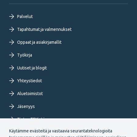
Footer
Palvelut
primary
Tapahtumat ja valmennukset
Oppaat ja asiakirjamallit
menu
Työkirja
FI
Uutiset ja blogit
Yhteystiedot
Aluetoimistot
Jäsenyys
Tietoa TEKistä
Käytämme evästeitä ja vastaavia seurantateknologioita
Extranet