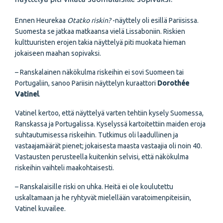
Ennen Heurekaa
Otatko riskin?
-näyttely oli esillä Pariisissa.
Suomesta se jatkaa matkaansa vielä Lissaboniin. Riskien
kulttuuristen erojen takia näyttelyä piti muokata hieman
jokaiseen maahan sopivaksi.
– Ranskalainen näkökulma riskeihin ei sovi Suomeen tai
Portugaliin, sanoo Pariisin näyttelyn kuraattori
Dorothée
Vatinel
.
Vatinel kertoo, että näyttelyä varten tehtiin kysely Suomessa,
Ranskassa ja Portugalissa. Kyselyssä kartoitettiin maiden eroja
suhtautumisessa riskeihin. Tutkimus oli laadullinen ja
vastaajamäärät pienet; jokaisesta maasta vastaajia oli noin 40.
Vastausten perusteella kuitenkin selvisi, että näkökulma
riskeihin vaihteli maakohtaisesti.
– Ranskalaisille riski on uhka. Heitä ei ole koulutettu
uskaltamaan ja he ryhtyvät mielellään varatoimenpiteisiin,
Vatinel kuvailee.