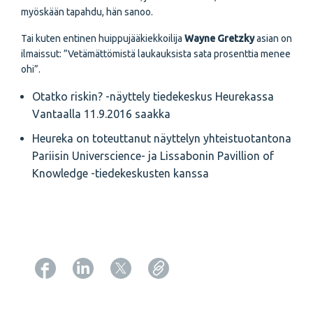
myöskään tapahdu, hän sanoo.
Tai kuten entinen huippujääkiekkoilija
Wayne Gretzky
asian on
ilmaissut: ”Vetämättömistä laukauksista sata prosenttia menee
ohi”.
Otatko riskin? -näyttely tiedekeskus Heurekassa
Vantaalla 11.9.2016 saakka
Heureka on toteuttanut näyttelyn yhteistuotantona
Pariisin Universcience- ja Lissabonin Pavillion of
Knowledge -tiedekeskusten kanssa
Copy URL from below