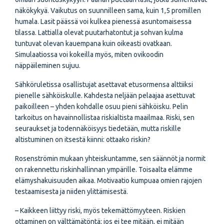
näkökykyä. Vaikutus on suunnilleen sama, kuin 1,5 promillen
humala. Lasit päässä voi kulkea pienessä asuntomaisessa
tilassa. Lattialla olevat puutarhatontut ja sohvan kulma
tuntuvat olevan kauempana kuin oikeasti ovatkaan.
Simulaatiossa voi kokeilla myös, miten ovikoodin
näppäileminen sujuu.
Sähköruletissa osallistujat asettavat etusormensa alttiiksi
pienelle sähköiskulle. Kahdesta neljään pelaajaa asettuvat
paikoilleen – yhden kohdalle osuu pieni sähköisku. Pelin
tarkoitus on havainnollistaa riskialtista maailmaa. Riski, sen
seuraukset ja todennäköisyys tiedetään, mutta riskille
altistuminen on itsestä kiinni: ottaako riskin?
Rosenströmin mukaan yhteiskuntamme, sen säännöt ja normit
on rakennettu riskinhallinnan ympärille. Toisaalta elämme
elämyshakuisuuden aikaa. Motivaatio kumpuaa omien rajojen
testaamisesta ja niiden ylittämisestä.
– Kaikkeen liittyy riski, myös tekemättömyyteen. Riskien
ottaminen on välttämätöntä; jos ei tee mitään, ei mitään