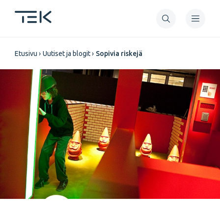
Hyppää
pääsisältöön
Murupolku
Etusivu
Uutiset ja blogit
Sopivia riskejä