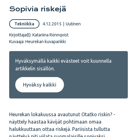
Sopivia riskejä
Tekniikka
4.12.2015
|
Uutinen
Kirjoittaja(t):
Katariina Rönnqvist
Kuvaaja:
Heurekan kuvapankki
Hyväksymällä kaikki evästeet voit kuunnella
artikkelin sisällön.
Hyväksy kaikki
Heurekan lokakuussa avautunut Otatko riskin? -
näyttely haastaa kävijät pohtimaan omaa
halukkuuttaan ottaa riskejä. Pariisista tullutta
näyttelyä piti viilata suomalaisille sopivaksi.