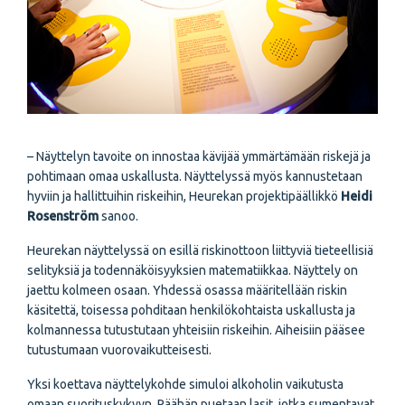
– Näyttelyn tavoite on innostaa kävijää ymmärtämään riskejä ja
pohtimaan omaa uskallusta. Näyttelyssä myös kannustetaan
hyviin ja hallittuihin riskeihin, Heurekan projektipäällikkö
Heidi
Rosenström
sanoo.
Heurekan näyttelyssä on esillä riskinottoon liittyviä tieteellisiä
selityksiä ja todennäköisyyksien matematiikkaa. Näyttely on
jaettu kolmeen osaan. Yhdessä osassa määritellään riskin
käsitettä, toisessa pohditaan henkilökohtaista uskallusta ja
kolmannessa tutustutaan yhteisiin riskeihin. Aiheisiin pääsee
tutustumaan vuorovaikutteisesti.
Yksi koettava näyttelykohde simuloi alkoholin vaikutusta
omaan suorituskykyyn. Päähän puetaan lasit, jotka sumentavat