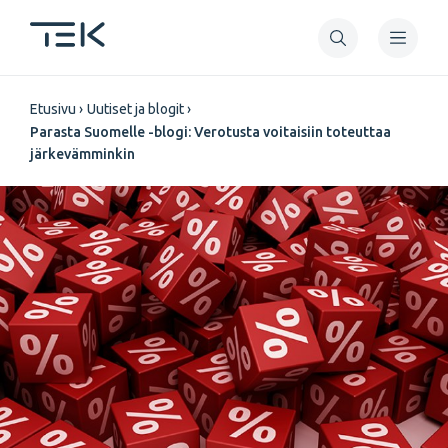
Hyppää
pääsisältöön
Murupolku
Etusivu
Uutiset ja blogit
Parasta Suomelle -blogi: Verotusta voitaisiin toteuttaa
järkevämminkin