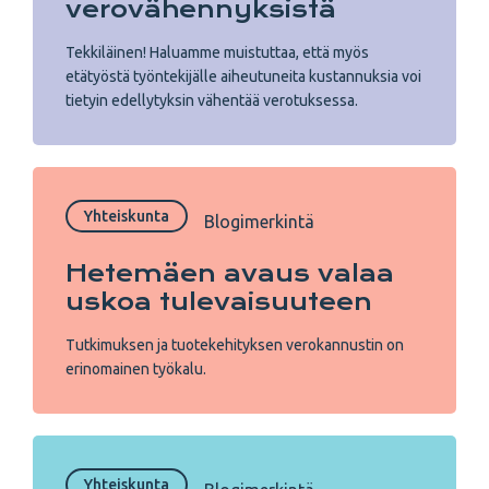
vero­vähennyksistä
Tekkiläinen! Haluamme muistuttaa, että myös
etätyöstä työntekijälle aiheutuneita kustannuksia voi
tietyin edellytyksin vähentää verotuksessa.
Yhteiskunta
Blogimerkintä
Hetemäen avaus valaa
uskoa tulevaisuuteen
Tutkimuksen ja tuotekehityksen verokannustin on
erinomainen työkalu.
Yhteiskunta