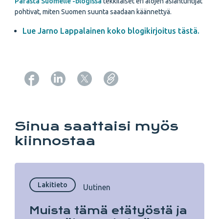
Parasta Suomelle -blogissa
tekkiläiset eri alojen asiantuntijat
pohtivat, miten Suomen suunta saadaan käännettyä.
Lue Jarno Lappalainen koko blogikirjoitus tästä.
Copy URL from below
Sinua saattaisi myös
kiinnostaa
Lakitieto
Uutinen
Muista tämä etätyöstä ja