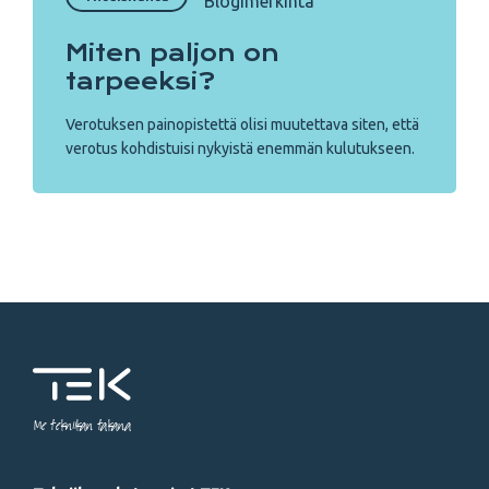
Blogimerkintä
Miten paljon on
tarpeeksi?
Verotuksen painopistettä olisi muutettava siten, että
verotus kohdistuisi nykyistä enemmän kulutukseen.
Me tekniikan takana