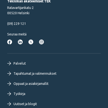
Tekniikan akateemiset TEK
Ratavartijankatu 2
00520 Helsinki
(09) 229 121
Seuraa meitä
Footer
Palvelut
primary
Tapahtumat ja valmennukset
Oppaat ja asiakirjamallit
menu
Työkirja
FI
Uutiset ja blogit