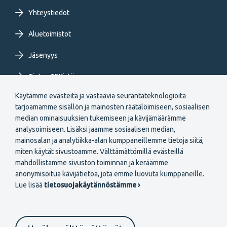
Yhteystiedot
Aluetoimistot
Jäsenyys
Tietoa TEKistä
Käytämme evästeitä ja vastaavia seurantateknologioita
Extranet
tarjoamamme sisällön ja mainosten räätälöimiseen, sosiaalisen
median ominaisuuksien tukemiseen ja kävijämäärämme
analysoimiseen. Lisäksi jaamme sosiaalisen median,
mainosalan ja analytiikka-alan kumppaneillemme tietoja siitä,
miten käytät sivustoamme. Välttämättömillä evästeillä
mahdollistamme sivuston toiminnan ja keräämme
Secondary
anonymisoitua kävijätietoa, jota emme luovuta kumppaneille.
Liity jäseneksi
Lue lisää
tietosuojakäytännöstämme ›
menu
FI