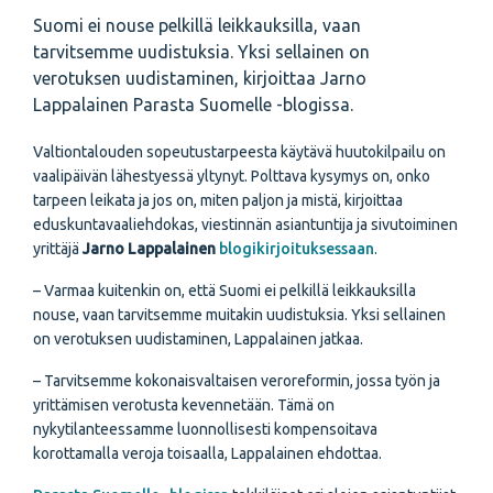
Suomi ei nouse pelkillä leikkauksilla, vaan
tarvitsemme uudistuksia. Yksi sellainen on
verotuksen uudistaminen, kirjoittaa Jarno
Lappalainen Parasta Suomelle -blogissa.
Valtiontalouden sopeutustarpeesta käytävä huutokilpailu on
vaalipäivän lähestyessä yltynyt. Polttava kysymys on, onko
tarpeen leikata ja jos on, miten paljon ja mistä, kirjoittaa
eduskuntavaaliehdokas, viestinnän asiantuntija ja sivutoiminen
yrittäjä
Jarno Lappalainen
blogikirjoituksessaan
.
– Varmaa kuitenkin on, että Suomi ei pelkillä leikkauksilla
nouse, vaan tarvitsemme muitakin uudistuksia. Yksi sellainen
on verotuksen uudistaminen, Lappalainen jatkaa.
– Tarvitsemme kokonaisvaltaisen veroreformin, jossa työn ja
yrittämisen verotusta kevennetään. Tämä on
nykytilanteessamme luonnollisesti kompensoitava
korottamalla veroja toisaalla, Lappalainen ehdottaa.