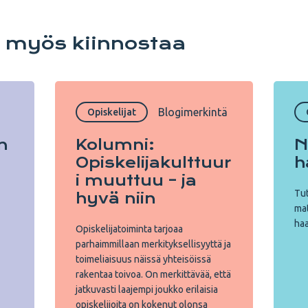
i myös kiinnostaa
Blogimerkintä
Opiskelijat
n
Kolumni:
N
Opiskelijakulttuur
h
i muuttuu – ja
Tut
hyvä niin
mat
haa
Opiskelijatoiminta tarjoaa
parhaimmillaan merkityksellisyyttä ja
toimeliaisuus näissä yhteisöissä
rakentaa toivoa. On merkittävää, että
jatkuvasti laajempi joukko erilaisia
opiskelijoita on kokenut olonsa