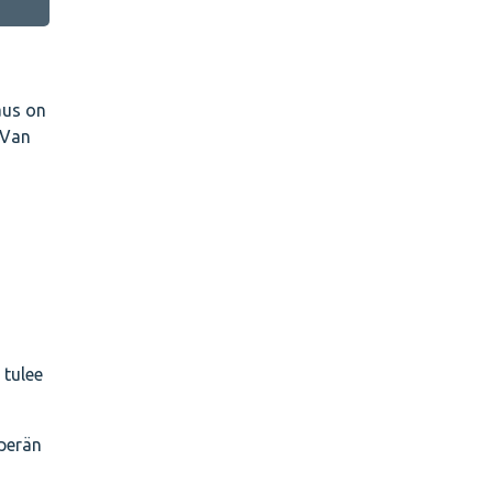
aus on
 Van
 tulee
uperän