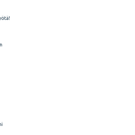
yötä!
in
ni