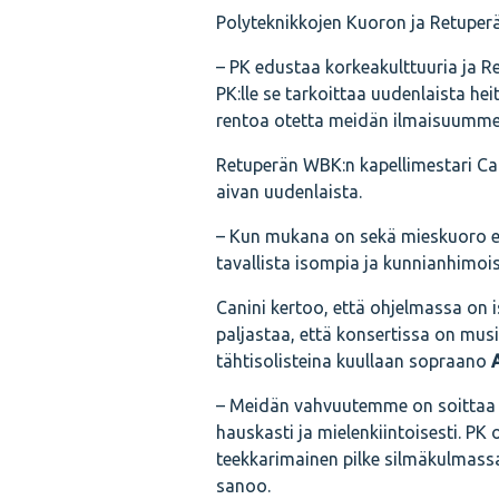
Polyteknikkojen Kuoron ja Retuperä
– PK edustaa korkeakulttuuria ja 
PK:lle se tarkoittaa uudenlaista he
rentoa otetta meidän ilmaisuumme
Retuperän WBK:n kapellimestari Cani
aivan uudenlaista.
– Kun mukana on sekä mieskuoro ett
tavallista isompia ja kunnianhimoi
Canini kertoo, että ohjelmassa on 
paljastaa, että konsertissa on musii
tähtisolisteina kuullaan sopraano
– Meidän vahvuutemme on soittaa 
hauskasti ja mielenkiintoisesti. PK
teekkarimainen pilke silmäkulmas
sanoo.