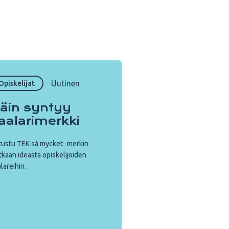
Copy URL from below
Sulje
Uutinen
Opiskelijat
äin syntyy
aalarimerkki
ustu TEK så mycket -merkin
kaan ideasta opiskelijoiden
lareihin.