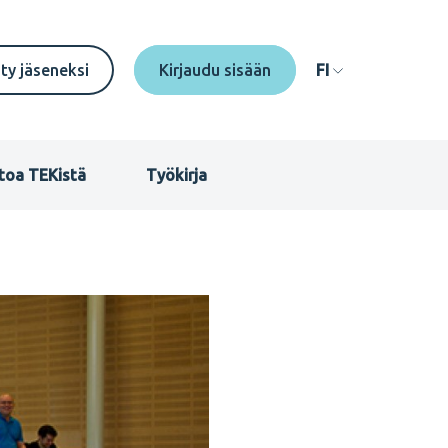
econdary
ity jäseneksi
FI
enu
I
toa TEKistä
Työkirja