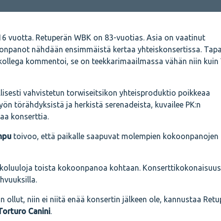
16 vuotta. Retuperän WBK on 83-vuotias. Asia on vaatinut
onpanot nähdään ensimmäistä kertaa yhteiskonsertissa. Tap
in kollega kommentoi, se on teekkarimaailmassa vähän niin kuin
isesti vahvistetun torwiseitsikon yhteisproduktio poikkeaa
iyön törähdyksistä ja herkistä serenadeista, kuvailee PK:n
aa konserttia.
mpu
toivoo, että paikalle saapuvat molempien kokoonpanojen
akkoluuloja toista kokoonpanoa kohtaan. Konserttikokonaisuus
vuuksilla.
 ollut, niin ei niitä enää konsertin jälkeen ole, kannustaa Ret
Torturo Canini
.