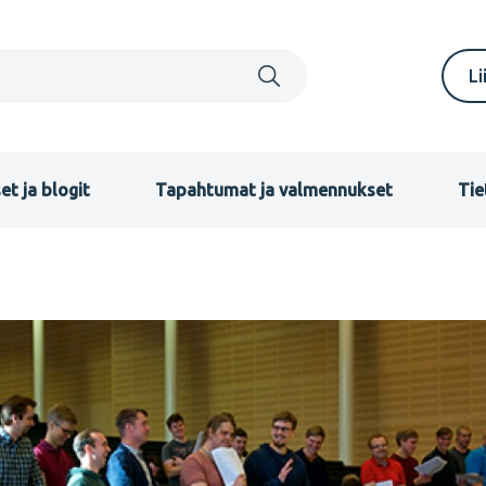
S
Li
m
F
et ja blogit
Tapahtumat ja valmennukset
Tie