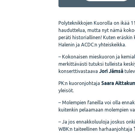
Polyteknikkojen Kuorolla on ikää 1
hauduttelua, mutta nyt nämä koko
peräti historiallinen! Kuten eräsk
Halenin ja ACDC:n yhteiskeikka.
– Kokonaisen mieskuoron ja kemiall
merkittävästi tutuksi tulleista kesk
konserttivastaava
Jori Jämsä
tulev
PK:n kuoronjohtaja
Saara Aittaku
yleisöt.
– Molempien faneilla voi olla enn
kuitenkin pelaamaan molempien vah
– Ja jos ennakkoluuloja joskus onkin
WBK:n taiteellinen harhaanjohtaja