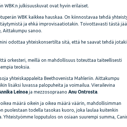
n WBK:n julkisuuskuvat ovat hyvin erilaiset.
Retuperän WBK kaikkea hauskaa. On kiinnostavaa tehdä yhteist
ittäytymistä ja ehkä improvisaatiotakin. Toivottavasti tästä jää
, Aittakumpu sanoo.
ni odottaa yhteiskonsertilta sitä, että he saavat tehdä jotak
ä orkesteri, meillä on mahdollisuus toteuttaa taiteellisesti
sempia teoksia.
isoja yhteiskappaleita Beethovenista Mahleriin. Aittakumpu
kin lisäksi luvassa palopuheita ja voimailua. Vierailevina
Annika Leinoa
ja mezzosopraano
Anu Ontrosta
.
oikea määrä oikein ja oikea määrä väärin, mahdollisimman
 on puolestaan todella tasokas kuoro, joka laulaa kuitenkin
sa. Yhteistyömme lopputulos on osiaan suurempi summa, Cani