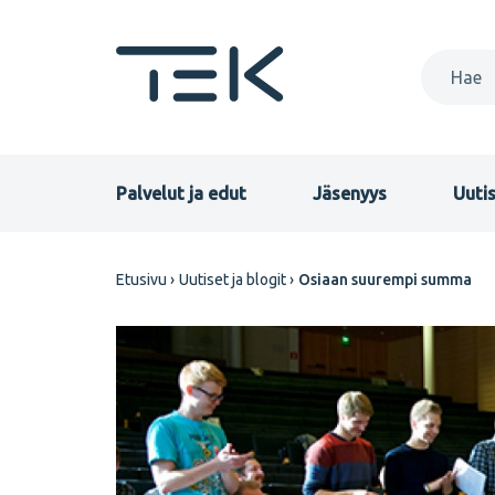
Hyppää
pääsisältöön
Primary
Palvelut ja edut
Jäsenyys
Uutis
menu
Murupolku
Etusivu
Uutiset ja blogit
Osiaan suurempi summa
FI