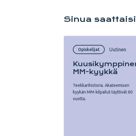
Sinua saattais
Uutinen
Opiskelijat
Kuusi­kymppine
MM-kyykkä
Teekkarihistoria. Akateemisen
kyykän MM-kilpailut täyttivät 60
vuotta.