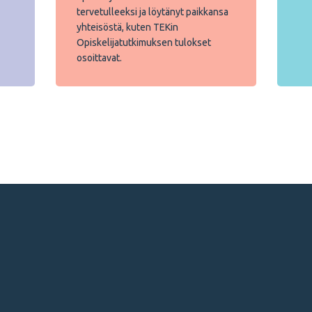
tervetulleeksi ja löytänyt paikkansa
yhteisöstä, kuten TEKin
Opiskelijatutkimuksen tulokset
osoittavat.