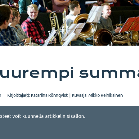
suurempi summ
n
Kirjoittaja(t):
Katariina Rönnqvist
|
Kuvaaja:
Mikko Reinikainen
teet voit kuunnella artikkelin sisällön.