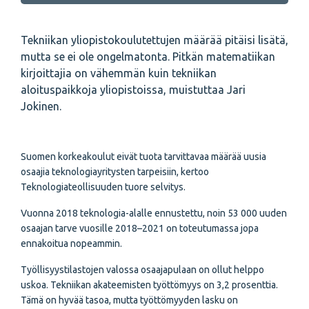
Tekniikan yliopistokoulutettujen määrää pitäisi lisätä,
mutta se ei ole ongelmatonta. Pitkän matematiikan
kirjoittajia on vähemmän kuin tekniikan
aloituspaikkoja yliopistoissa, muistuttaa Jari
Jokinen.
Suomen korkeakoulut eivät tuota tarvittavaa määrää uusia
osaajia teknologiayritysten tarpeisiin, kertoo
Teknologiateollisuuden tuore selvitys.
Vuonna 2018 teknologia-alalle ennustettu, noin 53 000 uuden
osaajan tarve vuosille 2018–2021 on toteutumassa jopa
ennakoitua nopeammin.
Työllisyystilastojen valossa osaajapulaan on ollut helppo
uskoa. Tekniikan akateemisten työttömyys on 3,2 prosenttia.
Tämä on hyvää tasoa, mutta työttömyyden lasku on