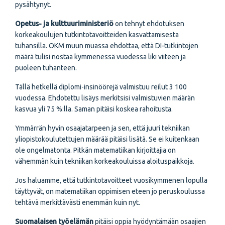
pysähtynyt.
Opetus- ja kulttuuriministeriö
on tehnyt ehdotuksen
korkeakoulujen tutkintotavoitteiden kasvattamisesta
tuhansilla. OKM muun muassa ehdottaa, että DI-tutkintojen
määrä tulisi nostaa kymmenessä vuodessa liki viiteen ja
puoleen tuhanteen.
Tällä hetkellä diplomi-insinöörejä valmistuu reilut 3 100
vuodessa. Ehdotettu lisäys merkitsisi valmistuvien määrän
kasvua yli 75 %:lla. Saman pitäisi koskea rahoitusta.
Ymmärrän hyvin osaajatarpeen ja sen, että juuri tekniikan
yliopistokoulutettujen määrää pitäisi lisätä. Se ei kuitenkaan
ole ongelmatonta. Pitkän matematiikan kirjoittajia on
vähemmän kuin tekniikan korkeakouluissa aloituspaikkoja.
Jos haluamme, että tutkintotavoitteet vuosikymmenen lopulla
täyttyvät, on matematiikan oppimisen eteen jo peruskoulussa
tehtävä merkittävästi enemmän kuin nyt.
Suomalaisen työelämän
pitäisi oppia hyödyntämään osaajien