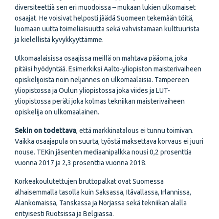
diversiteettiä sen eri muodoissa – mukaan lukien ulkomaiset
osaajat. He voisivat helposti jäädä Suomeen tekemään töitä,
luomaan uutta toimeliaisuutta sekä vahvistamaan kulttuurista
ja kielellistä kyvykkyyttämme.
Ulkomaalaisissa osaajissa meillä on mahtava pääoma, joka
pitäisi hyödyntää. Esimerkiksi Aalto-yliopiston maisterivaiheen
opiskelijoista noin neljännes on ulkomaalaisia. Tampereen
yliopistossa ja Oulun yliopistossa joka viides ja LUT-
yliopistossa peräti joka kolmas tekniikan maisterivaiheen
opiskelija on ulkomaalainen.
Sekin on todettava
, että markkinatalous ei tunnu toimivan.
Vaikka osaajapula on suurta, työstä maksettava korvaus ei juuri
nouse. TEKin jäsenten mediaanipalkka nousi 0,2 prosenttia
vuonna 2017 ja 2,3 prosenttia vuonna 2018.
Korkeakoulutettujen bruttopalkat ovat Suomessa
alhaisemmalla tasolla kuin Saksassa, Itävallassa, Irlannissa,
Alankomaissa, Tanskassa ja Norjassa sekä tekniikan alalla
erityisesti Ruotsissa ja Belgiassa.