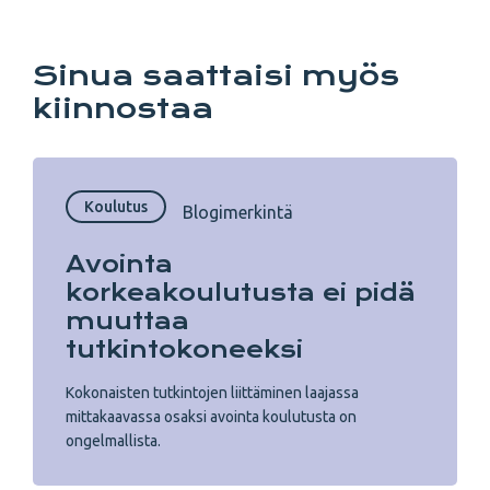
Copy URL from below
Sinua saattaisi myös
kiinnostaa
Koulutus
Blogimerkintä
Avointa
korkeakoulutusta ei pidä
muuttaa
tutkintokoneeksi
Kokonaisten tutkintojen liittäminen laajassa
mittakaavassa osaksi avointa koulutusta on
ongelmallista.