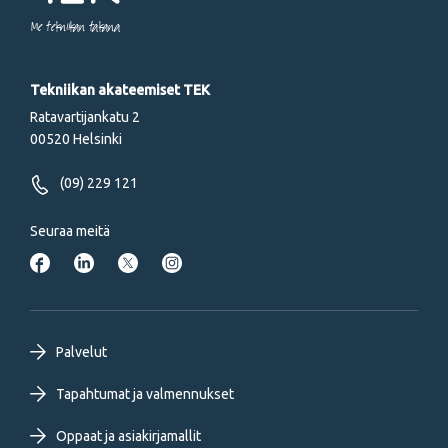
Me tekniikan takana
Tekniikan akateemiset TEK
Ratavartijankatu 2
00520 Helsinki
(09) 229 121
Seuraa meitä
Footer
Palvelut
primary
Tapahtumat ja valmennukset
Oppaat ja asiakirjamallit