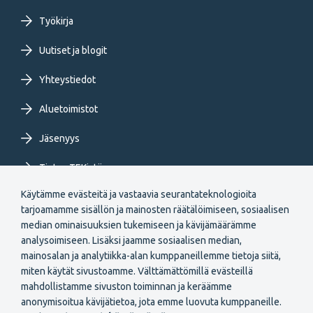
menu
Työkirja
FI
Uutiset ja blogit
Yhteystiedot
Aluetoimistot
Jäsenyys
Tietoa TEKistä
Käytämme evästeitä ja vastaavia seurantateknologioita
Extranet
tarjoamamme sisällön ja mainosten räätälöimiseen, sosiaalisen
median ominaisuuksien tukemiseen ja kävijämäärämme
analysoimiseen. Lisäksi jaamme sosiaalisen median,
mainosalan ja analytiikka-alan kumppaneillemme tietoja siitä,
miten käytät sivustoamme. Välttämättömillä evästeillä
mahdollistamme sivuston toiminnan ja keräämme
Secondary
anonymisoitua kävijätietoa, jota emme luovuta kumppaneille.
Liity jäseneksi