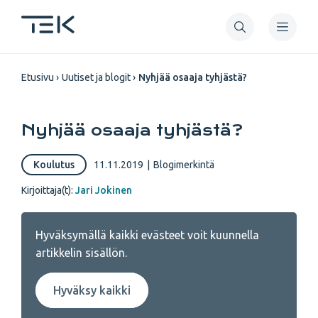
Hyppää
pääsisältöön
Murupolku
Etusivu
Uutiset ja blogit
Nyhjää osaaja tyhjästä?
Nyhjää osaaja tyhjästä?
Koulutus
11.11.2019
|
Blogimerkintä
Kirjoittaja(t):
Jari Jokinen
Hyväksymällä kaikki evästeet voit kuunnella
artikkelin sisällön.
Hyväksy kaikki